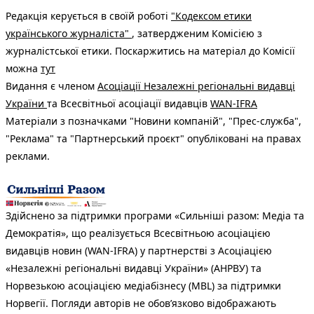
Редакція керується в своїй роботі
"Кодексом етики
українського журналіста"
, затвердженим Комісією з
журналістської етики. Поскаржитись на матеріал до Комісії
можна
тут
Видання є членом
Асоціації Незалежні регіональні видавці
України
та Всесвітньої асоціації видавців
WAN-IFRA
Матеріали з позначками "Новини компаній", "Прес-служба",
"Реклама" та "Партнерський проєкт" опубліковані на правах
реклами.
Здійснено за підтримки програми «Сильніші разом: Медіа та
Демократія», що реалізується Всесвітньою асоціацією
видавців новин (WAN-IFRA) у партнерстві з Асоціацією
«Незалежні регіональні видавці України» (АНРВУ) та
Норвезькою асоціацією медіабізнесу (MBL) за підтримки
Норвегії. Погляди авторів не обов’язково відображають