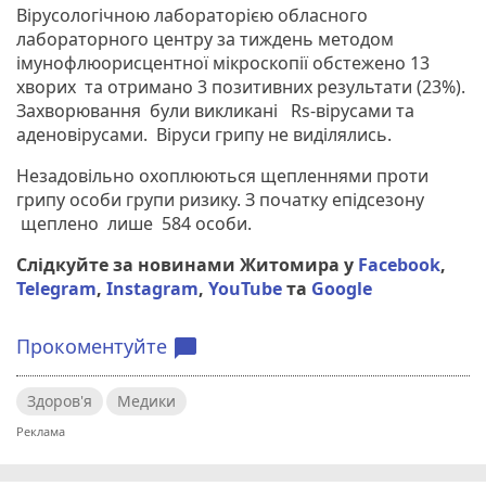
Вірусологічною лабораторією обласного
лабораторного центру за тиждень методом
імунофлюорисцентної мікроскопії обстежено 13
хворих та отримано 3 позитивних результати (23%).
Захворювання були викликані Rs-вірусами та
аденовірусами. Віруси грипу не виділялись.
Незадовільно охоплюються щепленнями проти
грипу особи групи ризику. З початку епідсезону
щеплено лише 584 особи.
Слідкуйте за новинами Житомира у
Facebook
,
Telegram
,
Instagram
,
YouTube
та
Google
Прокоментуйте
chat_bubble
Здоров'я
Медики