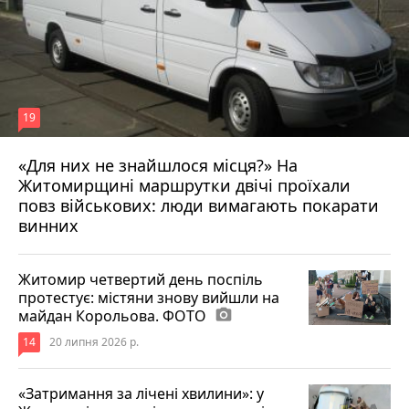
19
«Для них не знайшлося місця?» На
Житомирщині маршрутки двічі проїхали
17 липня 2026 р.
повз військових: люди вимагають покарати
винних
Житомир четвертий день поспіль
протестує: містяни знову вийшли на
майдан Корольова. ФОТО
photo_camera
14
20 липня 2026 р.
«Затримання за лічені хвилини»: у