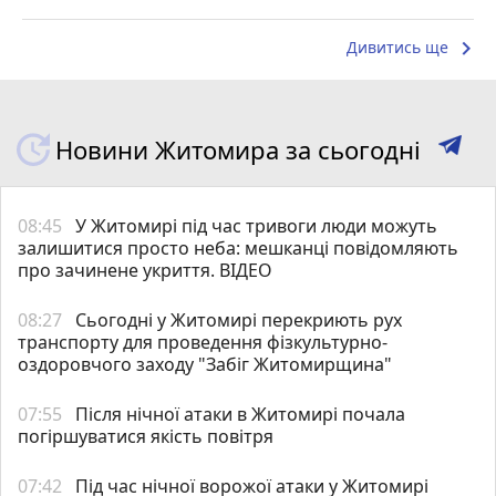
keyboard_arrow_right
Дивитись ще
Новини Житомира за сьогодні
08:45
У Житомирі під час тривоги люди можуть
залишитися просто неба: мешканці повідомляють
про зачинене укриття. ВІДЕО
08:27
Сьогодні у Житомирі перекриють рух
транспорту для проведення фізкультурно-
оздоровчого заходу "Забіг Житомирщина"
07:55
Після нічної атаки в Житомирі почала
погіршуватися якість повітря
07:42
Під час нічної ворожої атаки у Житомирі