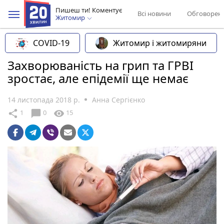
Пишеш ти! Коментує
Всі новини
Обговорен
Житомир
COVID-19
Житомир і житомиряни
Захворюваність на грип та ГРВІ
зростає, але епідемії ще немає
14 листопада 2018 р.
Анна Сергієнко
chat_bubble
share
visibility
1
0
15