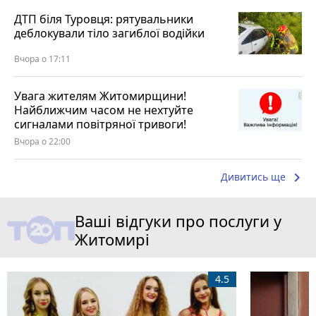
ДТП біля Туровця: рятувальники
деблокували тіло загиблої водійки
Вчора о 17:11
Увага жителям Житомирщини!
Найближчим часом не нехтуйте
сигналами повітряної тривоги!
Вчора о 22:00
keyboard_arrow_right
Дивитись ще
Ваші відгуки про послуги у
Житомирі
4.5