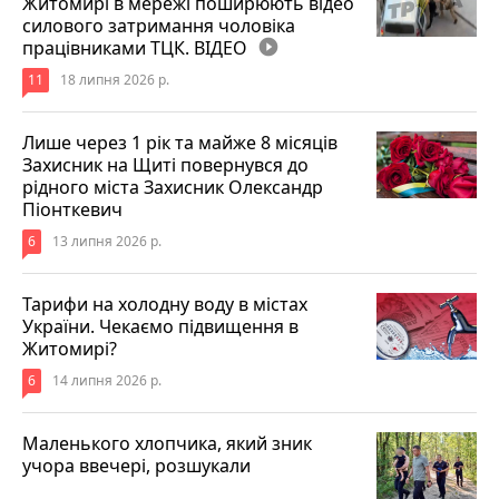
Житомирі в мережі поширюють відео
силового затримання чоловіка
працівниками ТЦК. ВІДЕО
play_circle_filled
11
18 липня 2026 р.
Лише через 1 рік та майже 8 місяців
Захисник на Щиті повернувся до
рідного міста Захисник Олександр
Піонткевич
6
13 липня 2026 р.
Тарифи на холодну воду в містах
України. Чекаємо підвищення в
Житомирі?
6
14 липня 2026 р.
Маленького хлопчика, який зник
учора ввечері, розшукали