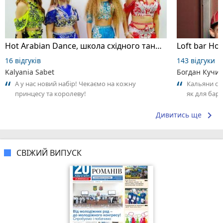
Hot Arabian Dance, школа східного танцю
Loft bar Ho
16 відгуків
143 відгуки
Kalyania Sabet
Богдан Кучи
А у нас новий набір! Чекаємо на кожну
Кальяни сма
принцесу та королеву!
як для бару
що я куштув
keyboard_arrow_right
Дивитись ще
СВІЖИЙ ВИПУСК