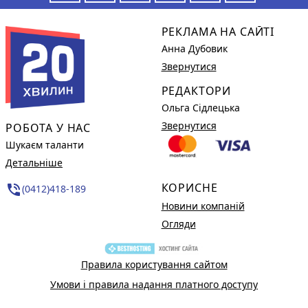
РЕКЛАМА НА САЙТІ
Анна Дубовик
Звернутися
РЕДАКТОРИ
Ольга Сідлецька
Звернутися
РОБОТА У НАС
Шукаєм таланти
Детальніше
КОРИСНЕ
phone_in_talk
(0412)418-189
Новини компаній
Огляди
Правила користування сайтом
Умови і правила надання платного доступу