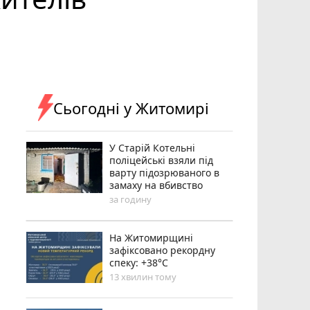
Сьогодні у Житомирі
У Старій Котельні
поліцейські взяли під
варту підозрюваного в
замаху на вбивство
за годину
Н️а Житомирщині
зафіксовано рекордну
спеку: +38°C
13 хвилин тому