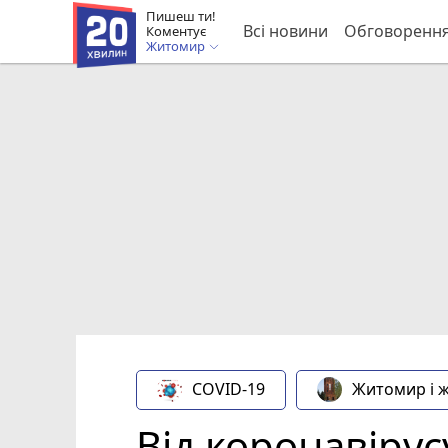
Пишеш ти!
Всі новини
Обговоренн
Коментує
Житомир
COVID-19
Житомир і 
Від коронавірус