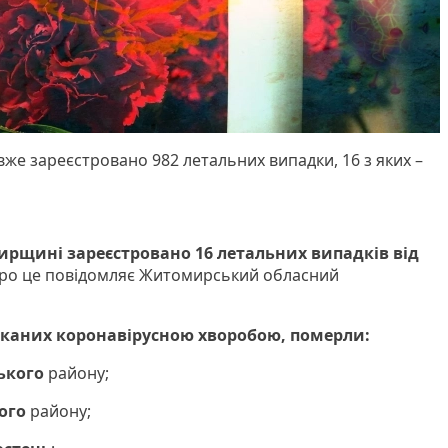
же зареєстровано 982 летальних випадки, 16 з яких –
рщині зареєстровано 16 летальних випадків від
ро це повідомляє Житомирський обласний
иканих коронавірусною хворобою, померли:
ького
району;
ого
району;