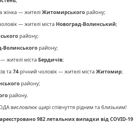
остень
;
на жінка — жителі
Житомирського
району;
чоловік — жителі міста
Новоград-Волинський
;
нського
району;
д-Волинського
району;
 — жителі міста
Бердичів
;
ів та
74
-річний чоловік — жителі міста
Житомир
;
нського
району;
ого
району.
ДА висловлює щирі співчуття рідним та близьким!
ареєстровано 982
летальних випадки від COVID-19
;