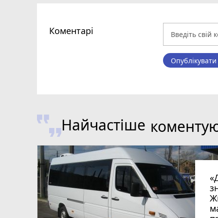
Коментарі
Опублікувати
Найчастіше
коменту
«
з
Ж
м