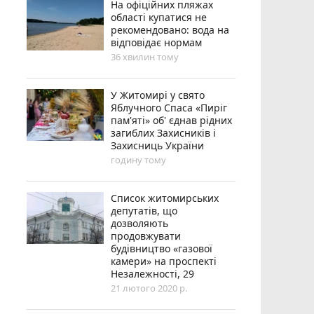
На офіційних пляжах
області купатися не
рекомендовано: вода на
відповідає нормам
36 хвилин тому
У Житомирі у свято
Яблучного Спаса «Пиріг
пам'яті» об' єднав рідних
загиблих Захисників і
Захисниць України
годину тому
Список житомирських
депутатів, що
дозволяють
продовжувати
будівництво «газової
камери» на проспекті
Незалежності, 29
21 лютого 2020 р.