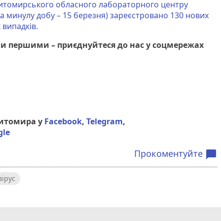
итомирського обласного лабораторного центру
(за минулу добу – 15 березня) зареєстровано 130 нових
випадків.
и першими – приєднуйтеся до нас у соцмережах
Житомира у
Facebook
,
Telegram
,
gle
Прокоментуйте
chat_bubble
ірус