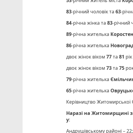
53
-річний житель міста
Кор
83
-річний чоловік та
63
-річ
84
-річна жінка та
83
-річний 
89
-річна жителька
Коросте
86
-річна жителька
Новогра
двоє жінок віком
77
та
81
рік
двоє жінок віком
73
та
75
рок
79
-річна жителька
Ємільчи
65
-річна жителька
Овруцьк
Керівництво Житомирської О
Наразі на Житомирщині з
у
:
Андрушівському районі – 22