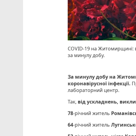
COVID-19 на Житомирщині: в
за минулу добу.
За минулу добу на Житоми
коронавірусної інфекції.
П
лабораторний центр.
Так,
від ускладнень, викл
78
-річний житель
Романівс
64
-річний житель
Лугинськ