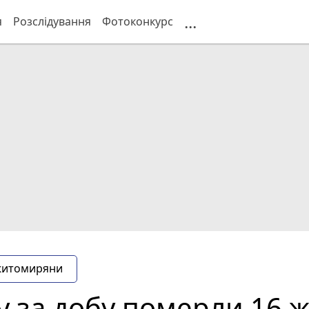
...
я
Розслідування
Фотоконкурс
житомиряни
у за добу померли 16 