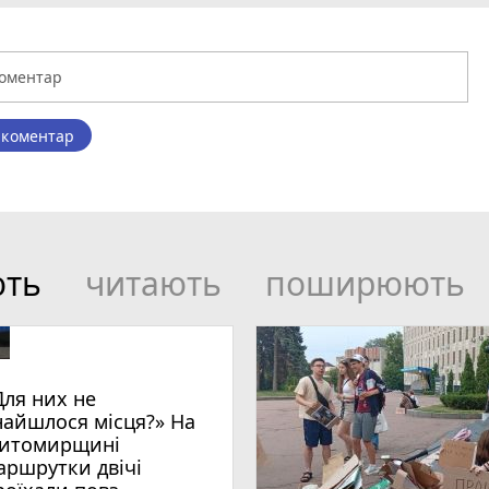
 коментар
ють
читають
поширюють
Для них не
найшлося місця?» На
итомирщині
аршрутки двічі