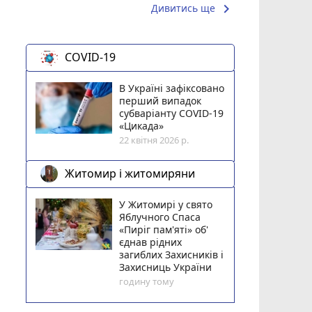
keyboard_arrow_right
Дивитись ще
COVID-19
В Україні зафіксовано
перший випадок
субваріанту COVID-19
«Цикада»
22 квітня 2026 р.
Житомир і житомиряни
У Житомирі у свято
Яблучного Спаса
«Пиріг пам'яті» об'
єднав рідних
загиблих Захисників і
Захисниць України
годину тому