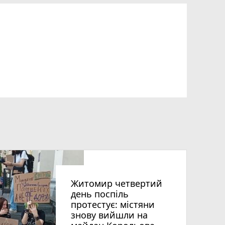
Житомир четвертий
день поспіль
протестує: містяни
знову вийшли на