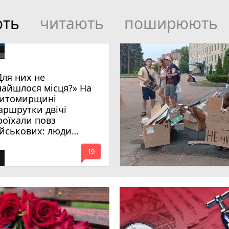
ють
читають
поширюють
Для них не
найшлося місця?» На
итомирщині
аршрутки двічі
роїхали повз
ійськових: люди
имагають покарати
mode_comment
инних
19