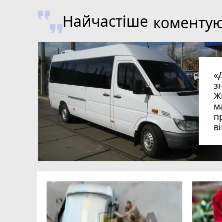
Найчастіше
коменту
«
з
Ж
м
п
в
в
в
ий зник
и