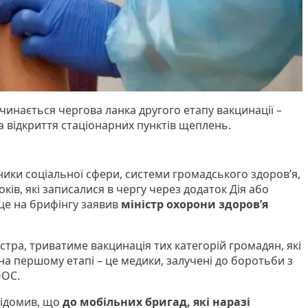
очинається чергова ланка другого етапу вакцинації –
та відкриття стаціонарних пунктів щеплень.
ики соціальної сфери, системи громадського здоров’я,
оків, які записалися в чергу через додаток Дія або
 це на брифінгу заявив
міністр охорони здоров’я
стра, триватиме вакцинація тих категорій громадян, які
 першому етапі – це медики, залучені до боротьби з
 ООС.
відомив, що
до мобільних бригад, які наразі