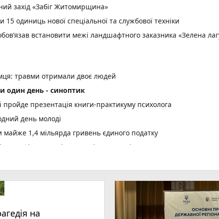
вний захід «Забіг Житомирщина»
15 одиниць нової спеціальної та службової техніки
зобов’язав встановити межі ландшафтного заказника «Зелена ла
емця: травми отримали двоє людей
и один день - синоптик
рі пройде презентація книги-практикуму психолога
одний день молоді
майже 1,4 мільярда гривень єдиного податку
 сертифікати за міжнародні спортивні перемоги
ї «Пиріг пам’яті»
лопробіг
оварами: люди вийшли по тривозі зі складів
вожній валізці
рагедія на
оземця – учасника злочинної групи, яка збувала незаконно