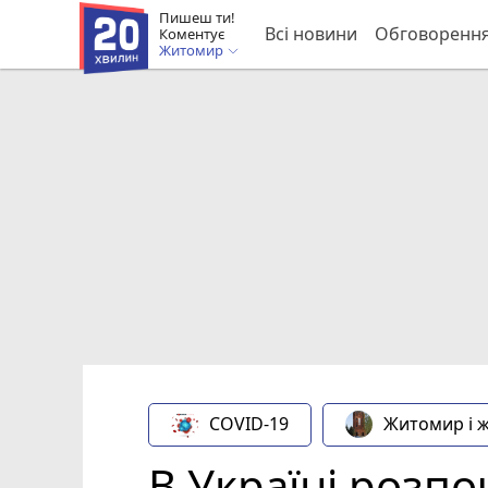
Пишеш ти!
Всі новини
Обговоренн
Коментує
Житомир
COVID-19
Житомир і 
В Україні розпо