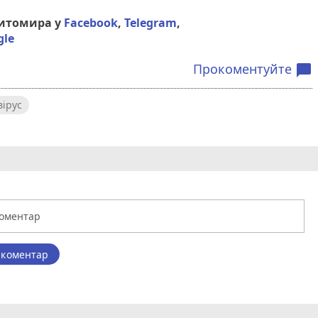
Житомира у
Facebook
,
Telegram
,
gle
Прокоментуйте
chat_bubble
ірус
 коментар