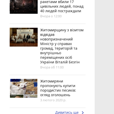
ракетами вбили 17
цивільних людей, понад
40 людей постраждали
Вчора о 12:00
Житомирщину з візитом
відвідав
новопризначений
Міністр у справах
громад, територій та
внутрішньо
переміщених осіб
України Віталій Безгін
Вчора об 11:00
Житомиряни
пропонують купити
породистих песиків:
огляд оголошень
3 лютого 2020 р.
keyboard_arrow_right
Дивитись ще