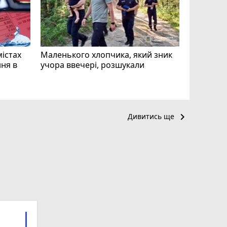
ВІДЕО
play_circle_filled
mode_comment
11
містах
Маленького хлопчика, який зник
ня в
учора ввечері, розшукали
keyboard_arrow_right
Дивитись ще