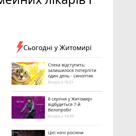
Сьогодні у Житомирі
Спека відступить:
залишилося потерпіти
один день - синоптик
Вчора о 16:21
8 серпня у Житомирі
відбудеться 7-й
Велопробіг
Вчора о 14:39
Цієї ночі росіяни