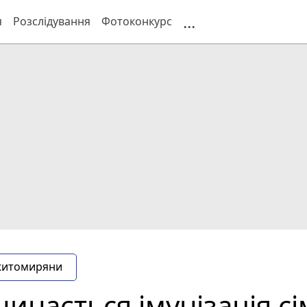
...
я
Розслідування
Фотоконкурс
житомиряни
чинається імунізація сі