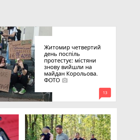
Житомир четвертий
день поспіль
протестує: містяни
знову вийшли на
майдан Корольова.
ФОТО
photo_camera
mode_comment
13
«Затриман
Житомир
відео си
чоловіка