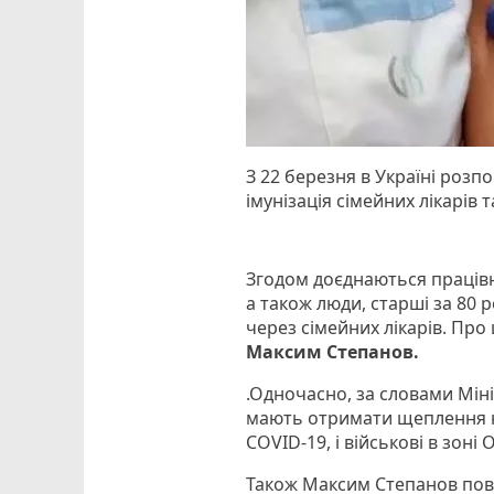
З 22 березня в Україні розп
імунізація сімейних лікарів 
Згодом доєднаються працівн
а також люди, старші за 80 р
через сімейних лікарів. Про
Максим Степанов.
.Одночасно, за словами Міні
мають отримати щеплення на
COVID-19, і військові в зоні
Також Максим Степанов по