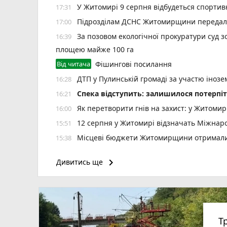
У Житомирі 9 серпня відбудеться спорти
17:31
Підрозділам ДСНС Житомирщини передали 
17:00
За позовом екологічної прокуратури суд 
16:39
площею майже 100 га
Від читача
Фішингові посилання
ДТП у Пулинській громаді за участю іноз
16:28
Спека відступить: залишилося потерпіт
16:21
Як перетворити гнів на захист: у Житоми
16:00
12 серпня у Житомирі відзначать Міжнар
15:51
Місцеві бюджети Житомирщини отримали 
15:38
Спортсмени та тренери отримали грошові
15:19
keyboard_arrow_right
Дивитись ще
Житомирян запрошують долучитися до акці
15:00
8 серпня у Житомирі відбудеться 7-й Ве
14:39
Трагедія на залізничній платформі під Бр
14:18
Досвід, що рятує життя: що має бути в три
14:00
Т
У Житомирі судитимуть екстрадованого ін
12:40