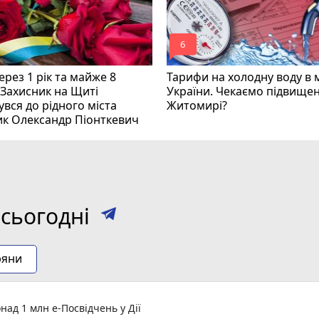
mode_comment
6
рез 1 рік та майже 8
Тарифи на холодну воду в 
 Захисник на Щиті
України. Чекаємо підвищен
вся до рідного міста
Житомирі?
ик Олександр Піонткевич
сьогодні
ряни
ад 1 млн е-Посвідчень у Дії