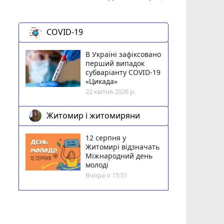
COVID-19
В Україні зафіксовано
перший випадок
субваріанту COVID-19
«Цикада»
22 квітня 2026 р.
Житомир і житомиряни
12 серпня у
Житомирі відзначать
Міжнародний день
молоді
Вчора о 15:51