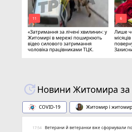
mode_comment
mode_comment
11
6
«Затримання за лічені хвилини»: у
Лише че
Житомирі в мережі поширюють
місяців
відео силового затримання
поверну
чоловіка працівниками ТЦК.
Захисн
ВІДЕО
play_circle_filled
Новини Житомира за 
COVID-19
Житомир і житоми
Ветерани й ветеранки вже сформували пон
17:54