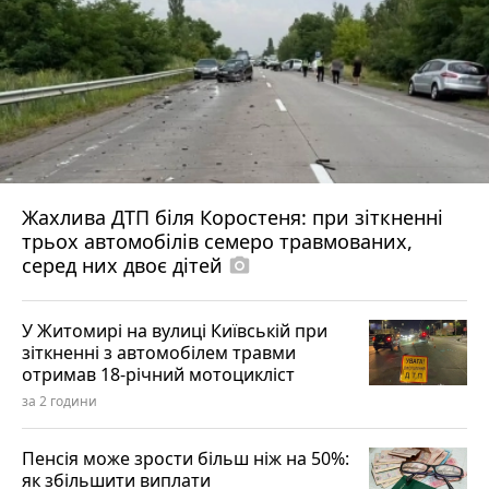
Жахлива ДТП біля Коростеня: при зіткненні
трьох автомобілів семеро травмованих,
серед них двоє дітей
photo_camera
У Житомирі на вулиці Київській при
зіткненні з автомобілем травми
отримав 18-річний мотоцикліст
за 2 години
Пенсія може зрости більш ніж на 50%:
як збільшити виплати