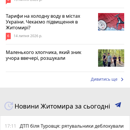
Тарифи на холодну воду в містах
України. Чекаємо підвищення в
Житомирі?
6
14 липня 2026 р.
Маленького хлопчика, який зник
учора ввечері, розшукали
keyboard_arrow_right
Дивитись ще
Новини Житомира за сьогодні
17:11
ДТП біля Туровця: рятувальники деблокували