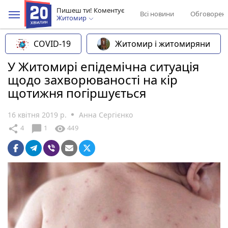
Пишеш ти! Коментує
Всі новини
Обговорен
Житомир
COVID-19
Житомир і житомиряни
У Житомирі епідемічна ситуація
щодо захворюваності на кір
щотижня погіршується
16 квітня 2019 р.
Анна Сергієнко
chat_bubble
share
visibility
4
1
449