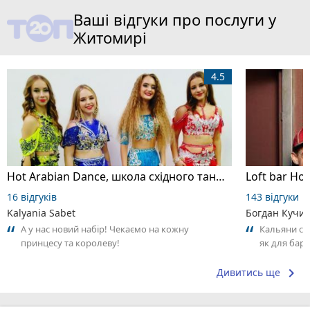
Ваші відгуки про послуги у
Житомирі
4.5
Hot Arabian Dance, школа східного танцю
Loft bar Ho
16 відгуків
143 відгуки
Kalyania Sabet
Богдан Кучи
А у нас новий набір! Чекаємо на кожну
Кальяни сма
принцесу та королеву!
як для бару
що я куштув
keyboard_arrow_right
Дивитись ще