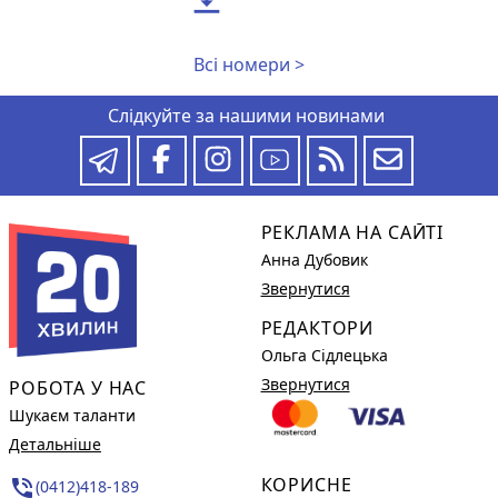
Всі номери >
Слідкуйте за нашими новинами
РЕКЛАМА НА САЙТІ
Анна Дубовик
Звернутися
РЕДАКТОРИ
Ольга Сідлецька
Звернутися
РОБОТА У НАС
Шукаєм таланти
Детальніше
КОРИСНЕ
phone_in_talk
(0412)418-189