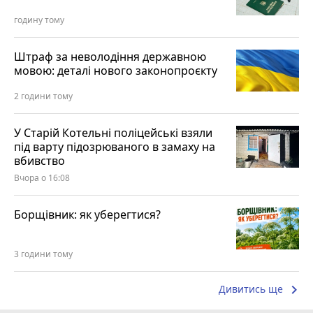
годину тому
Штраф за неволодіння державною
мовою: деталі нового законопроєкту
2 години тому
У Старій Котельні поліцейські взяли
під варту підозрюваного в замаху на
вбивство
Вчора о 16:08
Борщівник: як уберегтися?
3 години тому
keyboard_arrow_right
Дивитись ще