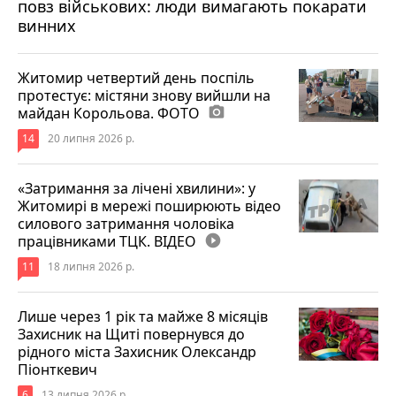
повз військових: люди вимагають покарати
винних
Житомир четвертий день поспіль
протестує: містяни знову вийшли на
майдан Корольова. ФОТО
photo_camera
14
20 липня 2026 р.
«Затримання за лічені хвилини»: у
Житомирі в мережі поширюють відео
силового затримання чоловіка
працівниками ТЦК. ВІДЕО
play_circle_filled
11
18 липня 2026 р.
Лише через 1 рік та майже 8 місяців
Захисник на Щиті повернувся до
рідного міста Захисник Олександр
Піонткевич
6
13 липня 2026 р.