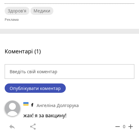
Здоров'я
Медики
Коментарі (1)
Опублікувати коментар
Ангеліна Долгорука
жах! я за вакцину!
reply
share
remove
add
0