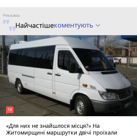
коментують
Найчастіше
19
«Для них не знайшлося місця?» На
Житомирщині маршрутки двічі проїхали
17 липня 2026 р.