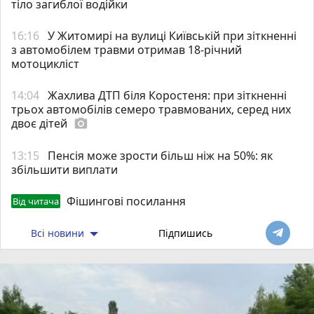
тіло загиблої водійки
16:16
У Житомирі на вулиці Київській при зіткненні
з автомобілем травми отримав 18-річний
мотоцикліст
14:04
Жахлива ДТП біля Коростеня: при зіткненні
трьох автомобілів семеро травмованих, серед них
двоє дітей
photo_camera
13:15
Пенсія може зрости більш ніж на 50%: як
збільшити виплати
Фішингові посилання
Від читача
Всі новини
Підпишись