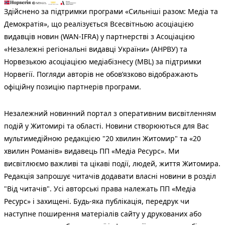
Здійснено за підтримки програми «Сильніші разом: Медіа та
Демократія», що реалізується Всесвітньою асоціацією
видавців новин (WAN-IFRA) у партнерстві з Асоціацією
«Незалежні регіональні видавці України» (АНРВУ) та
Норвезькою асоціацією медіабізнесу (MBL) за підтримки
Норвегії. Погляди авторів не обов’язково відображають
офіційну позицію партнерів програми.
Незалежний новинний портал з оперативним висвітленням
подій у Житомирі та області. Новини створюються для Вас
мультимедійною редакцією "20 хвилин Житомир" та «20
хвилин Романів» видавець ПП «Медіа Ресурс». Ми
висвітлюємо важливі та цікаві події, людей, життя Житомира.
Редакція запрошує читачів додавати власні новини в розділ
"Від читачів". Усі авторські права належать ПП «Медіа
Ресурс» і захищені. Будь-яка публiкацiя, передрук чи
наступне поширення матеріалів сайту у друкованих або