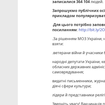
записалися
364 104
людей.
Запрошуємо публічних ос
прикладом популяризуват
.
Для цього потрібно запов
посиланням
:
http://bit.ly/
.За рішенням МОЗ України, 
взяти:
.ветерани війни й учасники 
народні депутати України, к
обласних державних адмініст
самоврядування;
видатні письменники, журнал
діячі сфери культури;
лідери й представники реліг
Зверніть увагу! Вакцинація