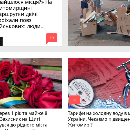
найшлося місця?» На
итомирщині
аршрутки двічі
роїхали повз
ійськових: люди
имагають покарати
mode_comment
инних
19
mode_comment
6
рез 1 рік та майже 8
Тарифи на холодну воду в 
 Захисник на Щиті
України. Чекаємо підвищен
вся до рідного міста
Житомирі?