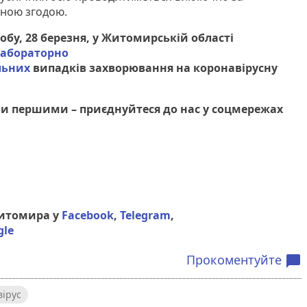
аною згодою.
обу, 28 березня, у Житомирській області
лабораторно
льних
випадків захворювання на коронавірусну
и першими – приєднуйтеся до нас у соцмережах
Житомира у
Facebook
,
Telegram
,
gle
Прокоментуйте
chat_bubble
ірус