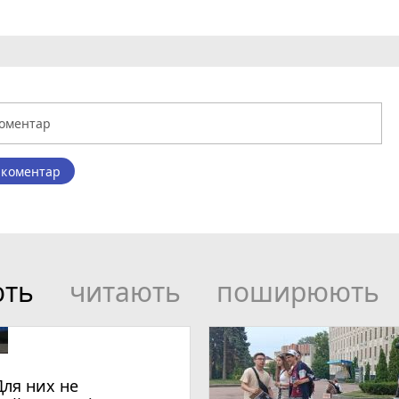
 коментар
ють
читають
поширюють
Для них не