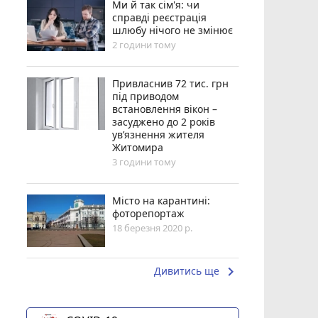
Ми й так сім'я: чи
справді реєстрація
шлюбу нічого не змінює
2 години тому
Привласнив 72 тис. грн
під приводом
встановлення вікон –
засуджено до 2 років
ув’язнення жителя
Житомира
3 години тому
Місто на карантині:
фоторепортаж
18 березня 2020 р.
keyboard_arrow_right
Дивитись ще