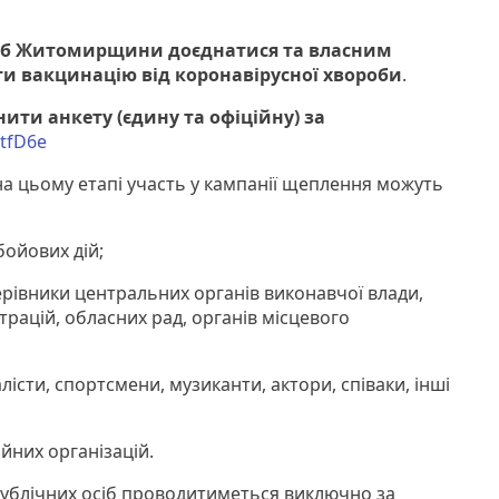
іб Житомирщини доєднатися та власним
и вакцинацію від коронавірусної хвороби
.
нити анкету (єдину та офіційну) за
2OtfD6e
на цьому етапі участь у кампанії щеплення можуть
бойових дій;
ерівники центральних органів виконавчої влади,
рацій, обласних рад, органів місцевого
істи, спортсмени, музиканти, актори, співаки, інші
ійних організацій.
 публічних осіб проводитиметься виключно за