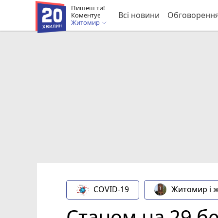
Пишеш ти!
Всі новини
Обговоренн
Коментує
Житомир
COVID-19
Житомир і 
Станом на 29 б