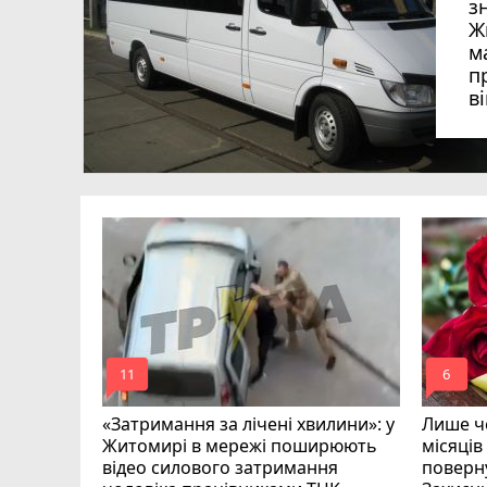
з
Ж
м
п
в
в
в
ий зник
и
mode_comment
mode_comment
11
6
«Затримання за лічені хвилини»: у
Лише че
Житомирі в мережі поширюють
місяців
відео силового затримання
поверну