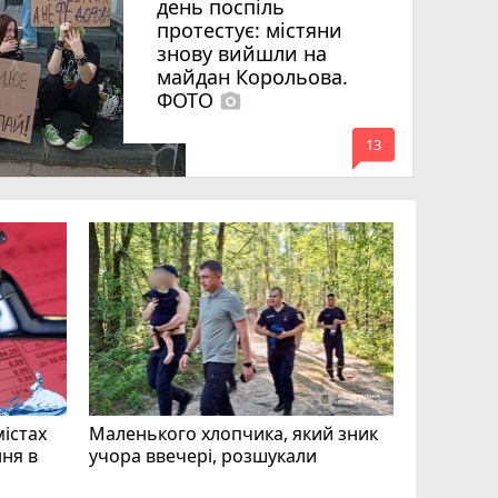
день поспіль
протестує: містяни
знову вийшли на
майдан Корольова.
ФОТО
photo_camera
mode_comment
13
«Затриман
Житомир
відео си
чоловіка
ВІДЕО
play_circle_filled
mode_comment
11
містах
Маленького хлопчика, який зник
ня в
учора ввечері, розшукали