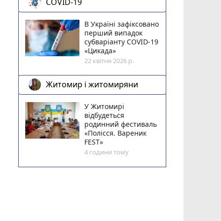
COVID-19
В Україні зафіксовано
перший випадок
субваріанту COVID-19
«Цикада»
22 квітня 2026 р.
Житомир і житомиряни
У Житомирі
відбудеться
родинний фестиваль
«Полісся. Вареник
FEST»
4 години тому