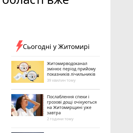
Сьогодні у Житомирі
Житомирводоканал
змінює період прийому
показників лічильників
39 хвилин тому
Послаблення спеки і
грозові дощі очікуються
на Житомирщині уже
завтра
2 години тому