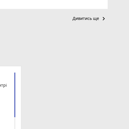
keyboard_arrow_right
Дивитись ще
нтрі