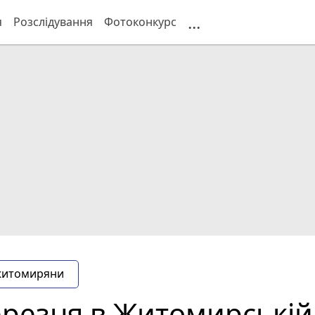
...
я
Розслідування
Фотоконкурс
житомиряни
ерезня в Житомирській