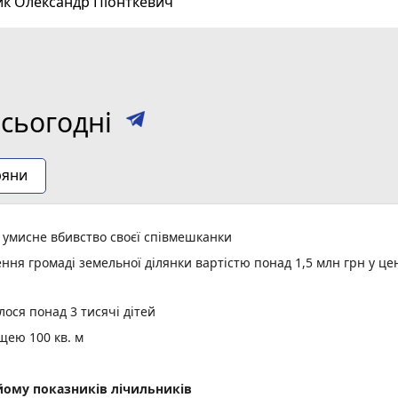
ик Олександр Піонткевич
сьогодні
ряни
а умисне вбивство своєї співмешканки
ня громаді земельної ділянки вартістю понад 1,5 млн грн у це
ося понад 3 тисячі дітей
щею 100 кв. м
ому показників лічильників