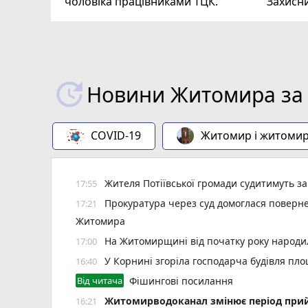
чоловіка працівниками ТЦК.
Захисн
ВІДЕО
play_circle_filled
Новини Житомира за 
COVID-19
Житомир і житоми
Жителя Потіївської громади судитимуть з
17:55
Прокуратура через суд домоглася повернен
17:21
Житомира
На Житомирщині від початку року народил
17:00
У Корнині згоріла господарча будівля пло
16:40
Від читача
Фішингові посилання
Житомирводоканал змінює період прий
16:21