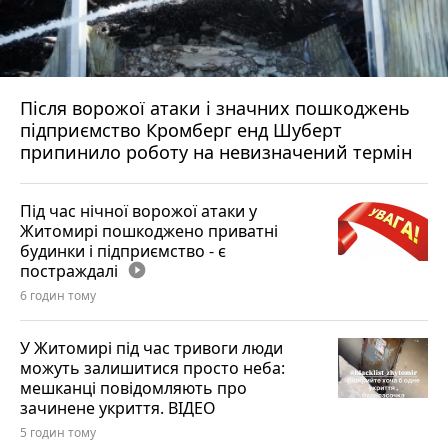
Після ворожої атаки і значних пошкоджень
підприємство Кромберг енд Шуберт
припинило роботу на невизначений термін
Під час нічної ворожої атаки у
Житомирі пошкоджено приватні
будинки і підприємство - є
постраждалі
play_circle_filled
6 годин тому
У Житомирі під час тривоги люди
можуть залишитися просто неба:
мешканці повідомляють про
зачинене укриття. ВІДЕО
5 годин тому