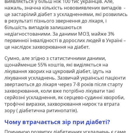
виявляється у більш ніж 100 тис українців. Але,
нажаль, значна кількість нововиявлених випадків -
це застарілий діабет з ускладненнями, які розвились
в результаті пізнього звернення до лікаря, і
більшість випадків залишаються
недіагностованими. За даними МОЗ, майже 3%
первинної інвалідності в дорослих людей в Україні –
це наслідок захворювання на діабет.
Сумно, але згідно з статистичними даними,
щонайменше 55% коштів, які виділяється на
лікування хворих на цукровий діабет, ідуть на
лікування ускладнень. Зазвичай українські пацієнти
звертаються до лікаря через 7-8 років після старту
захворювання, коли вже потрібно лікувати такі
серйозні ускладнення, як серцево-судинні хвороби,
трофічні виразки, захворювання нирок та втрата
зору ( діабетична ритинопатія).
Чому втрачається зір при діабеті?
Причиною розвитку діабетичних ускладнень є саме