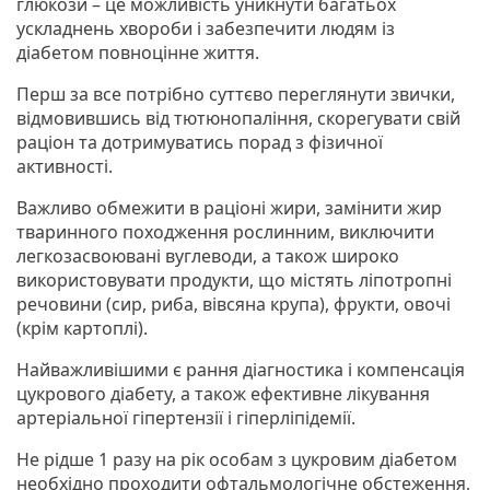
глюкози – це можливість уникнути багатьох
ускладнень хвороби і забезпечити людям із
діабетом повноцінне життя.
Перш за все потрібно суттєво переглянути звички,
відмовившись від тютюнопаління, скорегувати свій
раціон та дотримуватись порад з фізичної
активності.
Важливо обмежити в раціоні жири, замінити жир
тваринного походження рослинним, виключити
легкозасвоювані вуглеводи, а також широко
використовувати продукти, що містять ліпотропні
речовини (сир, риба, вівсяна крупа), фрукти, овочі
(крім картоплі).
Найважливішими є рання діагностика і компенсація
цукрового діабету, а також ефективне лікування
артеріальної гіпертензії і гіперліпідемії.
Не рідше 1 разу на рік особам з цукровим діабетом
необхідно проходити офтальмологічне обстеження,