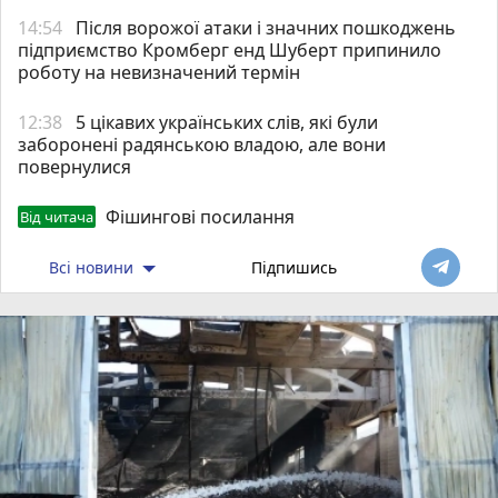
14:54
Після ворожої атаки і значних пошкоджень
підприємство Кромберг енд Шуберт припинило
роботу на невизначений термін
12:38
5 цікавих українських слів, які були
заборонені радянською владою, але вони
повернулися
Фішингові посилання
Від читача
Всі новини
Підпишись