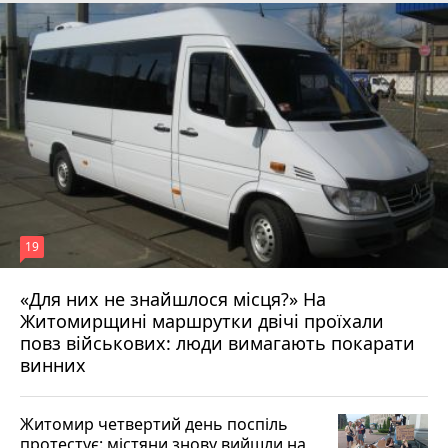
19
«Для них не знайшлося місця?» На
Житомирщині маршрутки двічі проїхали
17 липня 2026 р.
повз військових: люди вимагають покарати
винних
Житомир четвертий день поспіль
протестує: містяни знову вийшли на