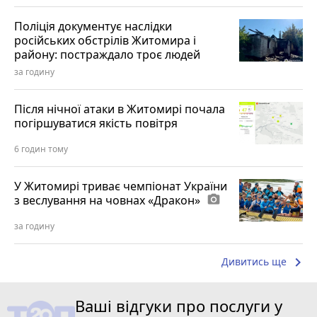
Поліція документує наслідки
російських обстрілів Житомира і
району: постраждало троє людей
за годину
Після нічної атаки в Житомирі почала
погіршуватися якість повітря
6 годин тому
У Житомирі триває чемпіонат України
з веслування на човнах «Дракон»
photo_camera
за годину
keyboard_arrow_right
Дивитись ще
Ваші відгуки про послуги у