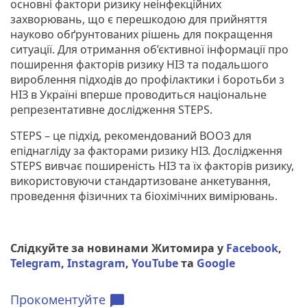
основні фактори ризику неінфекційних
захворювань, що є перешкодою для прийняття
науково обґрунтованих рішень для покращення
ситуації. Для отримання об’єктивної інформації про
поширення факторів ризику НІЗ та подальшого
вироблення підходів до профілактики і боротьби з
НІЗ в Україні вперше проводиться національне
репрезентативне дослідження STEPS.
STEPS – це підхід, рекомендований ВООЗ для
епіднагліду за факторами ризику НІЗ. Дослідження
STEPS вивчає поширеність НІЗ та їх факторів ризику,
використовуючи стандартизоване анкетування,
проведення фізичних та біохімічних вимірювань.
Слідкуйте за новинами Житомира у
Facebook
,
Telegram
,
Instagram
,
YouTube
та
Google
Прокоментуйте
chat_bubble