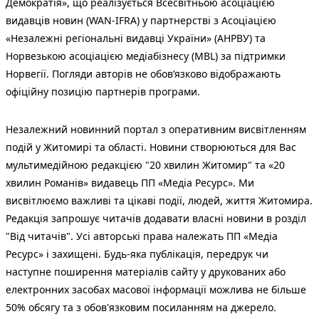
Демократія», що реалізується Всесвітньою асоціацією
видавців новин (WAN-IFRA) у партнерстві з Асоціацією
«Незалежні регіональні видавці України» (АНРВУ) та
Норвезькою асоціацією медіабізнесу (MBL) за підтримки
Норвегії. Погляди авторів не обов’язково відображають
офіційну позицію партнерів програми.
Незалежний новинний портал з оперативним висвітленням
подій у Житомирі та області. Новини створюються для Вас
мультимедійною редакцією "20 хвилин Житомир" та «20
хвилин Романів» видавець ПП «Медіа Ресурс». Ми
висвітлюємо важливі та цікаві події, людей, життя Житомира.
Редакція запрошує читачів додавати власні новини в розділ
"Від читачів". Усі авторські права належать ПП «Медіа
Ресурс» і захищені. Будь-яка публiкацiя, передрук чи
наступне поширення матеріалів сайту у друкованих або
електронних засобах масової інформації можлива не більше
50% обсягу та з обов'язковим посиланням на джерело.