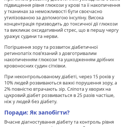
підвищення рівня глюкози у крові та її накопичення
у тканинах за неможливості бути своєчасно
утилізованою за допомогою інсуліну. Висока
концентрація призводить до токсичної дії глюкози
та викликає оксидативний стрес, що в першу чергу
уражує судини та нерви.
Погіршення зору та розвиток діабетичної
ретинопатіх пов’язаний з довготривалим
накопиченням глюкози та ушкодженням дрібних
кровоносних судин сітківки.
При неконтрольованому діабеті, через 15 років у
10% людей розвиваються важкі порушення зору, а
2% повністю втрачають зір. Сліпота у хворих на
цукровий діабет розвивається в 25 разів частіше,
ніж у людей без діабету.
Поради: Як запобігти?
Вчасне діагностування діабету та контроль рівня