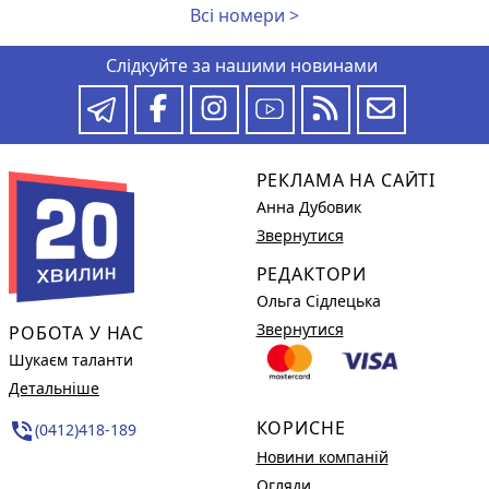
Всі номери >
Слідкуйте за нашими новинами
РЕКЛАМА НА САЙТІ
Анна Дубовик
Звернутися
РЕДАКТОРИ
Ольга Сідлецька
Звернутися
РОБОТА У НАС
Шукаєм таланти
Детальніше
КОРИСНЕ
phone_in_talk
(0412)418-189
Новини компаній
Огляди