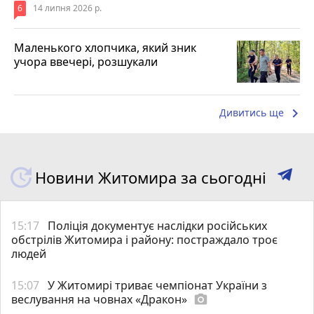
6
14 липня 2026 р.
Маленького хлопчика, який зник
учора ввечері, розшукали
keyboard_arrow_right
Дивитись ще
Новини Житомира за сьогодні
15:17
Поліція документує наслідки російських
обстрілів Житомира і району: постраждало троє
людей
15:07
У Житомирі триває чемпіонат України з
веслування на човнах «Дракон»
photo_camera