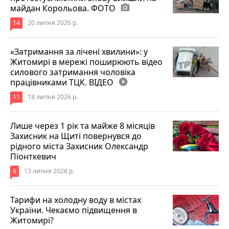
майдан Корольова. ФОТО
photo_camera
14
20 липня 2026 р.
«Затримання за лічені хвилини»: у
Житомирі в мережі поширюють відео
силового затримання чоловіка
працівниками ТЦК. ВІДЕО
play_circle_filled
11
18 липня 2026 р.
Лише через 1 рік та майже 8 місяців
Захисник на Щиті повернувся до
рідного міста Захисник Олександр
Піонткевич
6
13 липня 2026 р.
Тарифи на холодну воду в містах
України. Чекаємо підвищення в
Житомирі?