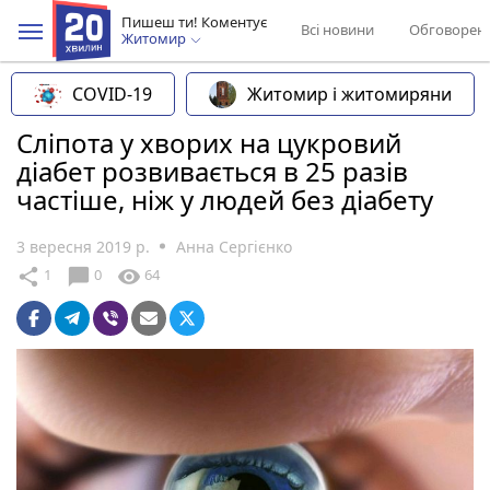
Пишеш ти! Коментує
Всі новини
Обговорен
Житомир
COVID-19
Житомир і житомиряни
Сліпота у хворих на цукровий
діабет розвивається в 25 разів
частіше, ніж у людей без діабету
3 вересня 2019 р.
Анна Сергієнко
chat_bubble
share
visibility
1
0
64