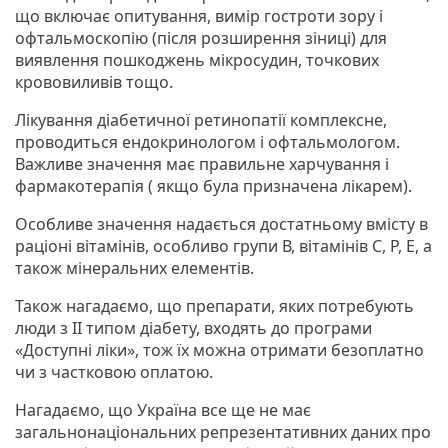
що включає опитування, вимір гостроти зору і
офтальмоскопію (після розширення зіниці) для
виявлення пошкоджень мікросудин, точкових
крововиливів тощо.
Лікування діабетичної ретинопатії комплексне,
проводиться ендокринологом і офтальмологом.
Важливе значення має правильне харчування і
фармакотерапія ( якщо була призначена лікарем).
Особливе значення надається достатньому вмісту в
раціоні вітамінів, особливо групи В, вітамінів C, P, E, а
також мінеральних елементів.
Також нагадаємо, що препарати, яких потребують
люди з ІІ типом діабету, входять до програми
«Доступні ліки», тож їх можна отримати безоплатно
чи з частковою оплатою.
Нагадаємо, що Україна все ще не має
загальнонаціональних репрезентативних даних про