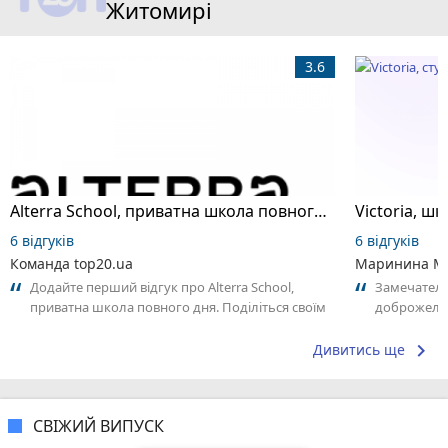
Житомирі
3.6
Alterra School, приватна школа повного дня
6 відгуків
6 відгуків
Команда top20.ua
Маринина М
Додайте перший відгук про Alterra School,
Замечатель
приватна школа повного дня. Поділіться своїм
доброжела
досвідом – що Вам сподобалось, а...
коллективо
keyboard_arrow_right
Дивитись ще
СВІЖИЙ ВИПУСК