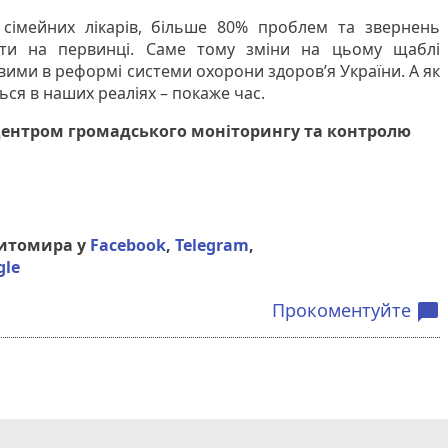
 сімейних лікарів, більше 80% проблем та звернень
ити на первинці. Саме тому зміни на цьому щаблі
ими в реформі системи охорони здоров’я України. А як
ься в наших реаліях – покаже час.
Центром громадського моніторингу та контролю
Житомира у
Facebook
,
Telegram
,
gle
Прокоментуйте
chat_bubble