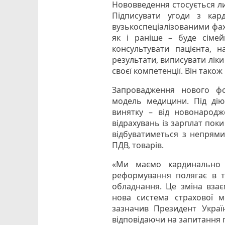
Нововведення стосується лиш
Підписувати угоди з кар
вузькоспеціалізованими фах
як і раніше – буде сімей
консультувати пацієнта, н
результати, виписувати ліки 
своєї компетенції. Він також
Запровадження нового фо
модель медицини. Під дію
винятку – від новонародже
відрахувань із зарплат пок
відбуватиметься з непрямих
ПДВ, товарів.
«Ми маємо кардинально з
реформування полягає в т
обладнання. Це зміна взає
нова система страхової м
зазначив Президент Украї
відповідаючи на запитання 