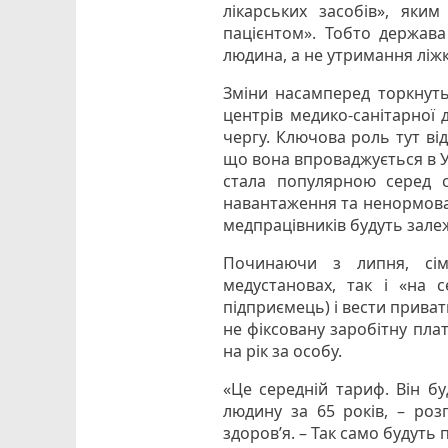
лікарських засобів», яки
пацієнтом». Тобто держава
людина, а не утримання ліж
Зміни насамперед торкнутьс
центрів медико-санітарної 
чергу. Ключова роль тут ві
що вона впроваджується в Ук
стала популярною серед ст
навантаження та ненормован
медпрацівників будуть залеж
Починаючи з липня, сім
медустановах, так і «на 
підприємець) і вести прива
не фіксовану заробітну пла
на рік за особу.
«Це середній тариф. Він бу
людину за 65 років, – роз
здоров’я. – Так само будуть п