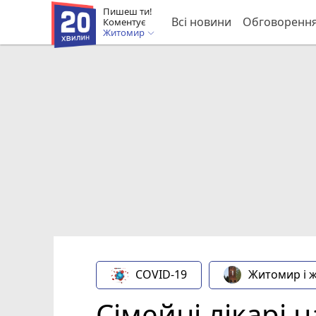
Пишеш ти!
Всі новини
Обговоренн
Коментує
Житомир
COVID-19
Житомир і 
Сімейні лікарі 