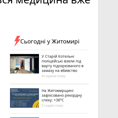
Сьогодні у Житомирі
У Старій Котельні
поліцейські взяли під
варту підозрюваного в
замаху на вбивство
4 години тому
Н️а Житомирщині
зафіксовано рекордну
спеку: +38°C
5 годин тому