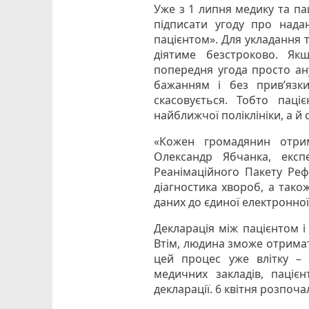
Уже з 1 липня медику та па
підписати угоду про надан
пацієнтом». Для укладання 
діятиме безстроково. Як
попередня угода просто ан
бажанням і без прив’язки
скасовується. Тобто пац
найближчої поліклініки, а й
«Кожен громадянин отрим
Олександр Ябчанка, екс
Реанімаційного Пакету Реф
діагностика хвороб, а тако
даних до єдиної електронної
Декларація між пацієнтом 
Втім, людина зможе отримат
цей процес уже влітку – 
медичних закладів, пацієнт
декларації. 6 квітня розпоч