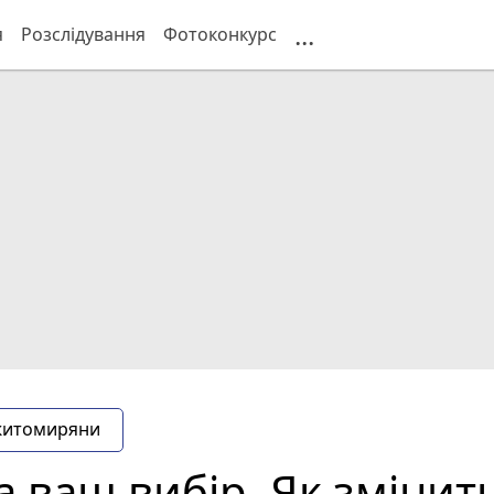
...
я
Розслідування
Фотоконкурс
житомиряни
на ваш вибір. Як зміни