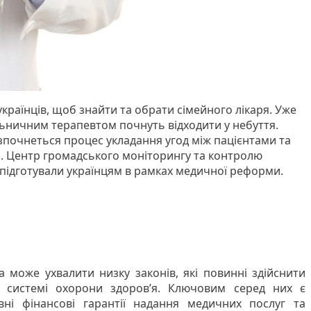
в українців, щоб знайти та обрати сімейного лікаря. Уже
ільничним терапевтом почнуть відходити у небуття.
озпочнеться процес укладання угод між пацієнтами та
. Центр громадського моніторингу та контролю
 підготували українцям в рамках медичної реформи.
?
 може ухвалити низку законів, які повинні здійснити
й системі охорони здоров’я. Ключовим серед них є
ні фінансові гарантії надання медичних послуг та