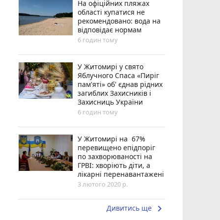
На офіційних пляжах
області купатися не
рекомендовано: вода на
відповідає нормам
6 годин тому
У Житомирі у свято
Яблучного Спаса «Пиріг
пам'яті» об' єднав рідних
загиблих Захисників і
Захисниць України
6 годин тому
У Житомирі на 67%
перевищено епідпоріг
по захворюваності на
ГРВІ: хворіють діти, а
лікарні перенавантажені
3 лютого 2020 р.
keyboard_arrow_right
Дивитись ще