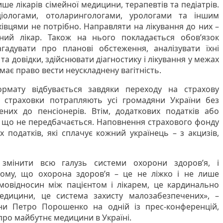
е лікарів сімейної медицини, терапевтів та педіатрів.
діологами, отоларингологами, урологами та іншим
івцями не потрібно. Направляти на лікування до них –
ний лікар. Також на нього покладається обов’язок
агадувати про планові обстеження, аналізувати їхні
та довідки, здійснювати діагностику і лікування у межах
 має право вести неускладнену вагітність.
рмату відбувається завдяки переходу на страхову
 страховки потрапляють усі громадяни України без
них до пенсіонерів. Втім, додаткових податків або
и що не передбачається. Наповнення страхового фонду
 податків, які сплачує кожний українець – з акцизів,
мінити всю галузь системи охорони здоров’я, і
ому, що охорона здоров’я – це не ліжко і не лише
мовідносин між пацієнтом і лікарем, це кардинально
едицини, це система захисту малозабезпечених», –
ни Петро Порошенко на одній із прес-конференцій,
про майбутнє медицини в Україні.