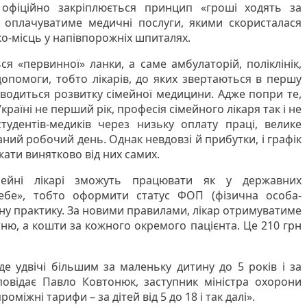
м офіційно закріплюється принцип «гроші ходять за
 оплачуватиме медичні послуги, якими скористалася
ко-місць у напівпорожніх шпиталях.
я «первинної» ланки, а саме амбулаторій, поліклінік,
допомоги, тобто лікарів, до яких звертаються в першу
дводиться розвитку сімейної медицини. Адже попри те,
раїні не перший рік, професія сімейного лікаря так і не
удентів-медиків через низьку оплату праці, велике
ий робочий день. Однак невдовзі й прибутки, і графік
ати винятково від них самих.
ейні лікарі зможуть працювати як у державних
себе», тобто оформити статус ФОП (фізична особа-
тну практику. За новими правилами, лікар отримуватиме
тню, а кошти за кожного окремого пацієнта. Це 210 грн
де удвічі більшим за маленьку дитину до 5 років і за
повідає Павло Ковтонюк, заступник міністра охорони
роміжні тарифи – за дітей від 5 до 18 і так далі».