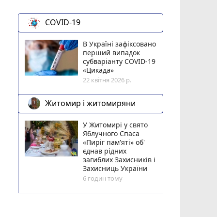
COVID-19
В Україні зафіксовано
перший випадок
субваріанту COVID-19
«Цикада»
22 квітня 2026 р.
Житомир і житомиряни
У Житомирі у свято
Яблучного Спаса
«Пиріг пам'яті» об'
єднав рідних
загиблих Захисників і
Захисниць України
6 годин тому