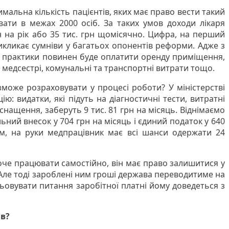
альна кількість пацієнтів, яких має право вести такий
вати в межах 2000 осіб. За таких умов доходи лікаря
н на рік або 35 тис. грн щомісячно. Цифра, на перший
викликає сумніви у багатьох опонентів реформи. Адже з
ї практики повинен буде оплатити оренду приміщення,
медсестрі, комунальні та транспортні витрати тощо.
зможе розраховувати у процесі роботи? У міністерстві
ю: видатки, які підуть на діагностичні тести, витратні
нащення, заберуть 9 тис. 81 грн на місяць. Віднімаємо
ний внесок у 704 грн на місяць і єдиний податок у 640
м, на руки медпрацівник має всі шанси одержати 24
оче працювати самостійно, він має право залишитися у
. Але тоді зароблені ним гроші держава переводитиме на
льовувати питання заробітної платні йому доведеться з
ів?