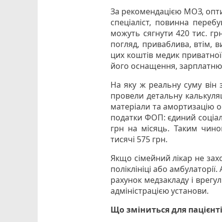
За рекомендацією МОЗ, оптим
спеціаліст, повинна перебу
можуть сягнути 420 тис. гр
погляд, приваблива, втім, 
цих коштів медик приватно
його оснащення, зарплатню 
На яку ж реальну суму він 
провели детальну калькуляці
матеріали та амортизацію ос
податки ФОП: єдиний соціаль
грн на місяць. Таким чино
тисячі 575 грн.
Якщо сімейний лікар не зах
поліклініці або амбулаторії
рахунок медзакладу і врегу
адміністрацією установи.
Що зміниться для пацієнт