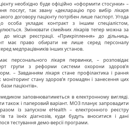
цієнту необхідно буде офіційно «оформити стосунки» –
ня послуг, так звану «декларацію про вибір лікаря
такого договору пацієнту потрібен лише паспорт. Угода
що особа укладає контракт з іншим спеціалістом,
улюється. Змінювати сімейних лікарів тепер можна за
 до місця реєстрації. «Прикріплення» до дільниць
ієнт має право обирати не лише серед персоналу
 серед медпрацівників інших установ.
ає персонального лікаря первинки, – розповідає
перт групи з реформи системи охорони здоров’я
орм. – Завданням лікаря стане профілактика і рання
ж моніторинг стану здоров’я громадян і занесення цих
 бази пацієнтів».
і медиком заповнюватиметься в електронному вигляді.
и також і паперовий варіант. МОЗ планує запровадити
разом із запуском eHealth – електронного реєстру
ів та їхніх діагнозів, куди будуть вноситися і дані
алося тестування демо-версії програми.