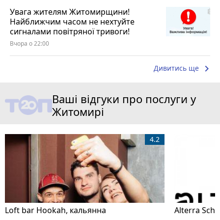
Увага жителям Житомирщини!
Найближчим часом не нехтуйте
сигналами повітряної тривоги!
Вчора о 22:00
keyboard_arrow_right
Дивитись ще
Ваші відгуки про послуги у
Житомирі
4.2
Loft bar Hookah, кальянна