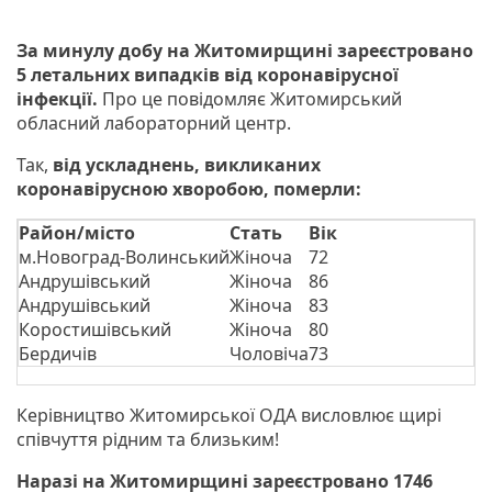
За минулу добу на Житомирщині зареєстровано
5 летальних випадків від коронавірусної
інфекції.
Про це повідомляє Житомирський
обласний лабораторний центр.
Так,
від ускладнень, викликаних
коронавірусною хворобою, померли:
Район/місто
Стать
Вік
м.Новоград-Волинський
Жіноча
72
Андрушівський
Жіноча
86
Андрушівський
Жіноча
83
Коростишівський
Жіноча
80
Бердичів
Чоловіча
73
Керівництво Житомирської ОДА висловлює щирі
співчуття рідним та близьким!
Наразі на Житомирщині зареєстровано 1746