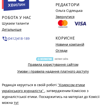
РЕДАКТОРИ
Ольга Сідлецька
Звернутися
РОБОТА У НАС
Шукаєм таланти
Детальніше
КОРИСНЕ
phone_in_talk
(0412)418-189
Новини компаній
Огляди
Правила користування сайтом
Умови і правила надання платного доступу
Редакція керується в своїй роботі
"Кодексом етики
українського журналіста"
, затвердженим Комісією з
журналістської етики. Поскаржитись на матеріал до Комісії
можна
тут