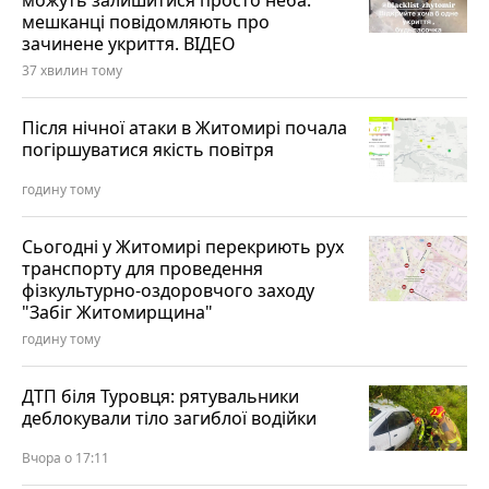
можуть залишитися просто неба:
мешканці повідомляють про
зачинене укриття. ВІДЕО
37 хвилин тому
Після нічної атаки в Житомирі почала
погіршуватися якість повітря
годину тому
Сьогодні у Житомирі перекриють рух
транспорту для проведення
фізкультурно-оздоровчого заходу
"Забіг Житомирщина"
годину тому
ДТП біля Туровця: рятувальники
деблокували тіло загиблої водійки
Вчора о 17:11