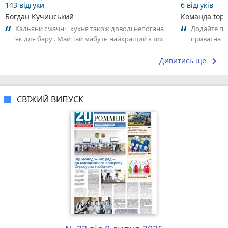
143 відгуки
6 відгуків
Богдан Кучинський
Команда top2
Кальяни смачні , кухня також доволі непогана
Додайте пер
як для бару . Май Тай мабуть найкращий з тих
приватна ш
що я куштував ) . Повернуся до...
досвідом – 
keyboard_arrow_right
Дивитись ще
СВІЖИЙ ВИПУСК