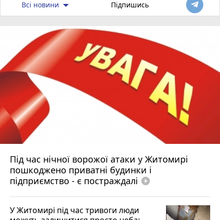
Всі новини
Підпишись
Під час нічної ворожої атаки у Житомирі
пошкоджено приватні будинки і
підприємство - є постраждалі
play_circle_filled
У Житомирі під час тривоги люди