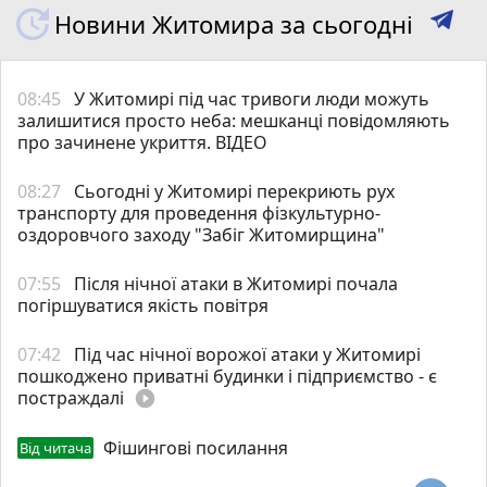
Новини Житомира за сьогодні
08:45
У Житомирі під час тривоги люди можуть
залишитися просто неба: мешканці повідомляють
про зачинене укриття. ВІДЕО
08:27
Сьогодні у Житомирі перекриють рух
транспорту для проведення фізкультурно-
оздоровчого заходу "Забіг Житомирщина"
07:55
Після нічної атаки в Житомирі почала
погіршуватися якість повітря
07:42
Під час нічної ворожої атаки у Житомирі
пошкоджено приватні будинки і підприємство - є
постраждалі
play_circle_filled
Фішингові посилання
Від читача