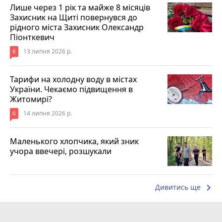
Лише через 1 рік та майже 8 місяців
Захисник на Щиті повернувся до
рідного міста Захисник Олександр
Піонткевич
6
13 липня 2026 р.
Тарифи на холодну воду в містах
України. Чекаємо підвищення в
Житомирі?
6
14 липня 2026 р.
Маленького хлопчика, який зник
учора ввечері, розшукали
keyboard_arrow_right
Дивитись ще