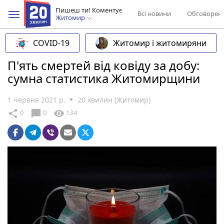
Пишеш ти! Коментує
Всі новини
Обговорен
Житомир
COVID-19
Житомир і житомиряни
П'ять смертей від ковіду за добу:
сумна статистика Житомирщини
1 червня 2021 р.
20 хвилин (Житомир)
chat_bubble
share
visibility
0
0
134