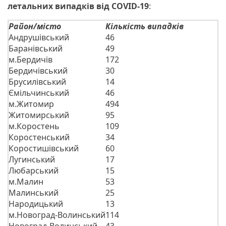
летальних випадків від COVID-19
:
Район/місто
Кількість випадків
Андрушівський
46
Баранівський
49
м.Бердичів
172
Бердичівський
30
Брусилівський
14
Ємільчинський
46
м.Житомир
494
Житомирський
95
м.Коростень
109
Коростенський
34
Коростишівський
60
Лугинський
17
Любарський
15
м.Малин
53
Малинський
25
Народицький
13
м.Новоград-Волинський
114
Новоград-Волинський
43