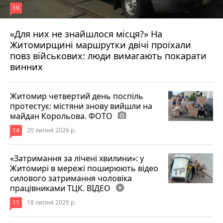
19
«Для них не знайшлося місця?» На
Житомирщині маршрутки двічі проїхали
17 липня 2026 р.
повз військових: люди вимагають покарати
винних
Житомир четвертий день поспіль
протестує: містяни знову вийшли на
майдан Корольова. ФОТО
photo_camera
14
20 липня 2026 р.
«Затримання за лічені хвилини»: у
Житомирі в мережі поширюють відео
силового затримання чоловіка
працівниками ТЦК. ВІДЕО
play_circle_filled
11
18 липня 2026 р.