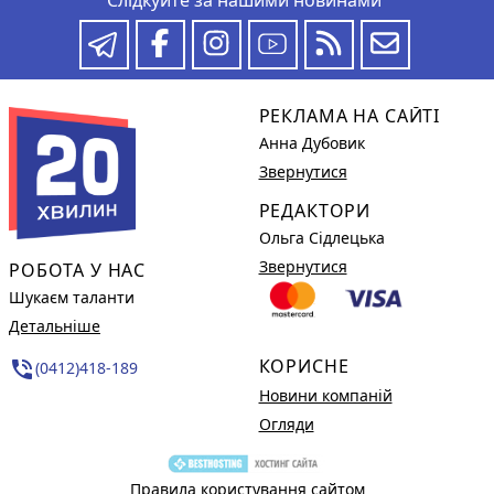
РЕКЛАМА НА САЙТІ
Анна Дубовик
Звернутися
РЕДАКТОРИ
Ольга Сідлецька
Звернутися
РОБОТА У НАС
Шукаєм таланти
Детальніше
КОРИСНЕ
phone_in_talk
(0412)418-189
Новини компаній
Огляди
Правила користування сайтом