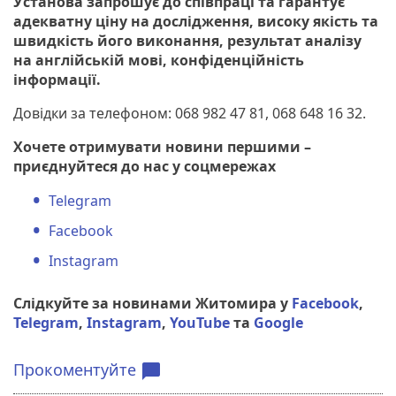
Установа запрошує до співпраці та гарантує
адекватну ціну на дослідження, високу якість та
швидкість його виконання, результат аналізу
на англійській мові, конфіденційність
інформації.
Довідки за телефоном: 068 982 47 81, 068 648 16 32.
Хочете отримувати новини першими –
приєднуйтеся до нас у соцмережах
Telegram
Facebook
Instagram
Слідкуйте за новинами Житомира у
Facebook
,
Telegram
,
Instagram
,
YouTube
та
Google
Прокоментуйте
chat_bubble