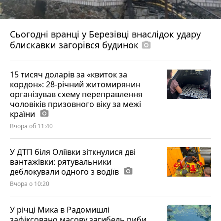
Сьогодні вранці у Березівці внаслідок удару
блискавки загорівся будинок
photo_camera
15 тисяч доларів за «квиток за
кордон»: 28-річний житомирянин
організував схему переправлення
чоловіків призовного віку за межі
країни
photo_camera
Вчора об 11:40
У ДТП біля Оліївки зіткнулися дві
вантажівки: рятувальники
деблокували одного з водіїв
photo_camera
Вчора о 10:20
У річці Мика в Радомишлі
зафіксовано масову загибель риби