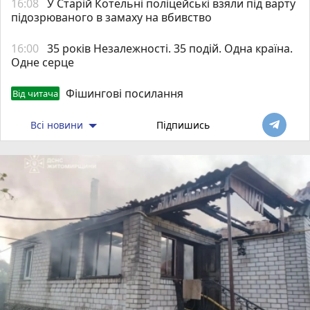
16:08
У Старій Котельні поліцейські взяли під варту
підозрюваного в замаху на вбивство
16:00
35 років Незалежності. 35 подій. Одна країна.
Одне серце
Фішингові посилання
Від читача
Всі новини
Підпишись