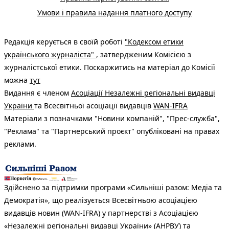
Умови і правила надання платного доступу
Редакція керується в своїй роботі
"Кодексом етики
українського журналіста"
, затвердженим Комісією з
журналістської етики. Поскаржитись на матеріал до Комісії
можна
тут
Видання є членом
Асоціації Незалежні регіональні видавці
України
та Всесвітньої асоціації видавців
WAN-IFRA
Матеріали з позначками "Новини компаній", "Прес-служба",
"Реклама" та "Партнерський проєкт" опубліковані на правах
реклами.
Здійснено за підтримки програми «Сильніші разом: Медіа та
Демократія», що реалізується Всесвітньою асоціацією
видавців новин (WAN-IFRA) у партнерстві з Асоціацією
«Незалежні регіональні видавці України» (АНРВУ) та