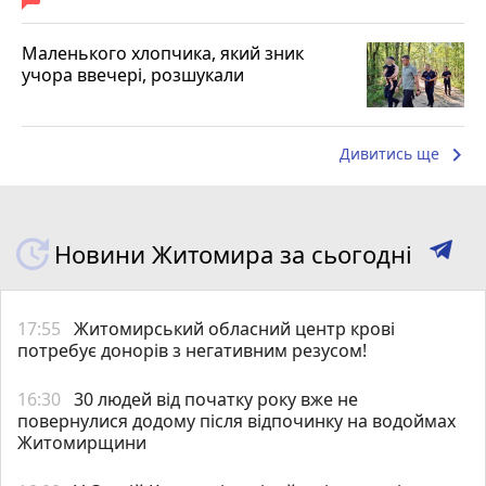
Маленького хлопчика, який зник
учора ввечері, розшукали
keyboard_arrow_right
Дивитись ще
Новини Житомира за сьогодні
17:55
Житомирський обласний центр крові
потребує донорів з негативним резусом!
16:30
30 людей від початку року вже не
повернулися додому після відпочинку на водоймах
Житомирщини