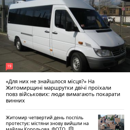
19
«Для них не знайшлося місця?» На
Житомирщині маршрутки двічі проїхали
17 липня 2026 р.
повз військових: люди вимагають покарати
винних
Житомир четвертий день поспіль
протестує: містяни знову вийшли на
майдан Корольова. ФОТО
photo_camera