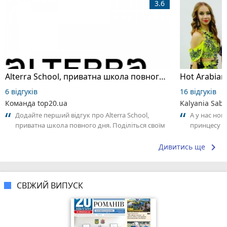
3.6
Alterra School, приватна школа повного дня
6 відгуків
16 відгуків
Команда top20.ua
Kalyania Sabe
Додайте перший відгук про Alterra School,
А у нас нов
приватна школа повного дня. Поділіться своїм
принцесу т
досвідом – що Вам сподобалось, а...
keyboard_arrow_right
Дивитись ще
СВІЖИЙ ВИПУСК