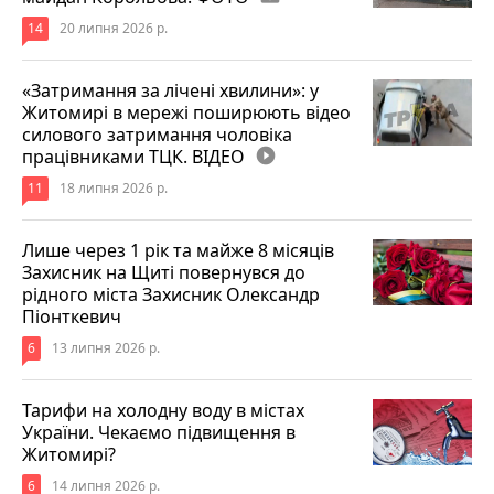
14
20 липня 2026 р.
«Затримання за лічені хвилини»: у
Житомирі в мережі поширюють відео
силового затримання чоловіка
працівниками ТЦК. ВІДЕО
play_circle_filled
11
18 липня 2026 р.
Лише через 1 рік та майже 8 місяців
Захисник на Щиті повернувся до
рідного міста Захисник Олександр
Піонткевич
6
13 липня 2026 р.
Тарифи на холодну воду в містах
України. Чекаємо підвищення в
Житомирі?
6
14 липня 2026 р.