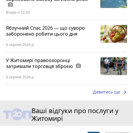
photo_camera
Вчора о 12:20
Яблучний Спас 2026 — що суворо
заборонено робити цього дня
6 серпня 2026 р.
У Житомирі правоохоронці
затримали торговця зброєю
photo_camera
6 серпня 2026 р.
keyboard_arrow_right
Дивитись ще
Ваші відгуки про послуги у
Житомирі