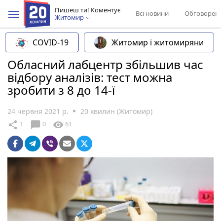
Пишеш ти! Коментує
Всі новини
Обговорен
Житомир
COVID-19
Житомир і житомиряни
Обласний лабцентр збільшив час
відбору аналізів: тест можна
зробити з 8 до 14-ї
24 червня 2021 р.
20 хвилин (Житомир)
chat_bubble
share
visibility
1
0
61