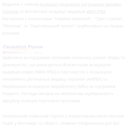
Видання є членом
Асоціації Незалежні регіональні видавці
України
та Всесвітньої асоціації видавців
WAN-IFRA
Матеріали з позначками "Новини компаній", "Прес-служба",
"Реклама" та "Партнерський проєкт" опубліковані на правах
реклами.
Здійснено за підтримки програми «Сильніші разом: Медіа та
Демократія», що реалізується Всесвітньою асоціацією
видавців новин (WAN-IFRA) у партнерстві з Асоціацією
«Незалежні регіональні видавці України» (АНРВУ) та
Норвезькою асоціацією медіабізнесу (MBL) за підтримки
Норвегії. Погляди авторів не обов’язково відображають
офіційну позицію партнерів програми.
Незалежний новинний портал з оперативним висвітленням
подій у Житомирі та області. Новини створюються для Вас