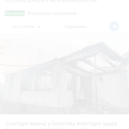
потребує донорів з негативним резусом!
Фішингові посилання
Від читача
Всі новини
Підпишись
Сьогодні вранці у Березівці внаслідок удару