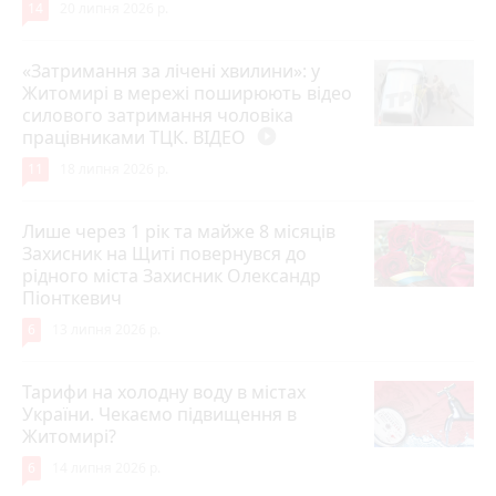
14
20 липня 2026 р.
«Затримання за лічені хвилини»: у
Житомирі в мережі поширюють відео
силового затримання чоловіка
працівниками ТЦК. ВІДЕО
play_circle_filled
11
18 липня 2026 р.
Лише через 1 рік та майже 8 місяців
Захисник на Щиті повернувся до
рідного міста Захисник Олександр
Піонткевич
6
13 липня 2026 р.
Тарифи на холодну воду в містах
України. Чекаємо підвищення в
Житомирі?
6
14 липня 2026 р.