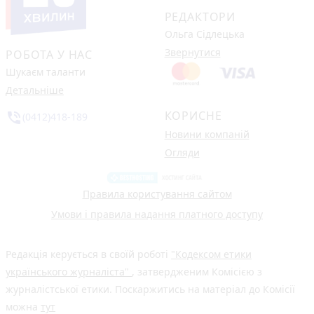
РЕДАКТОРИ
Ольга Сідлецька
Звернутися
РОБОТА У НАС
Шукаєм таланти
Детальніше
КОРИСНЕ
phone_in_talk
(0412)418-189
Новини компаній
Огляди
Правила користування сайтом
Умови і правила надання платного доступу
Редакція керується в своїй роботі
"Кодексом етики
українського журналіста"
, затвердженим Комісією з
журналістської етики. Поскаржитись на матеріал до Комісії
можна
тут