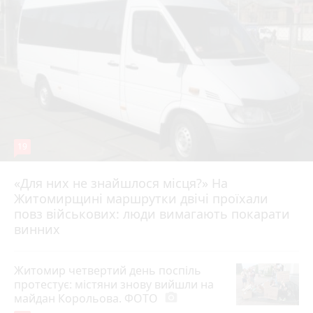
19
«Для них не знайшлося місця?» На
Житомирщині маршрутки двічі проїхали
17 липня 2026 р.
повз військових: люди вимагають покарати
винних
Житомир четвертий день поспіль
протестує: містяни знову вийшли на
майдан Корольова. ФОТО
photo_camera