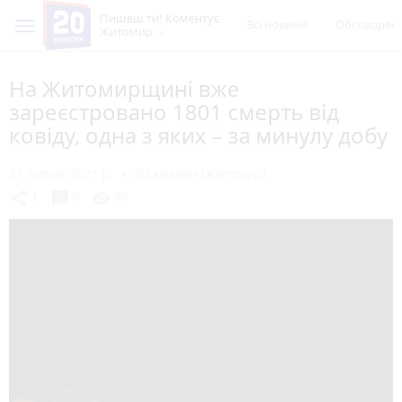
Пишеш ти! Коментує
Всі новини
Обговорен
Житомир
На Житомирщині вже
зареєстровано 1801 смерть від
ковіду, одна з яких – за минулу добу
21 липня 2021 р.
20 хвилин (Житомир)
chat_bubble
share
visibility
1
0
90