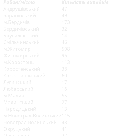
Район/місто
Кількість випадків
Андрушівський
47
Баранівський
49
м.Бердичів
173
Бердичівський
32
Брусилівський
14
Ємільчинський
46
м.Житомир
508
Житомирський
96
м.Коростень
113
Коростенський
38
Коростишівський
60
Лугинський
17
Любарський
16
м.Малин
55
Малинський
27
Народицький
13
м.Новоград-Волинський
115
Новоград-Волинський
48
Овруцький
41
Олевський
27