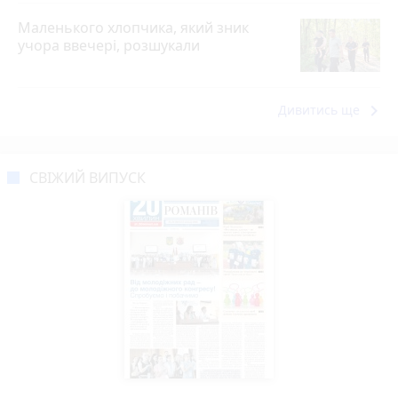
Маленького хлопчика, який зник
учора ввечері, розшукали
keyboard_arrow_right
Дивитись ще
СВІЖИЙ ВИПУСК