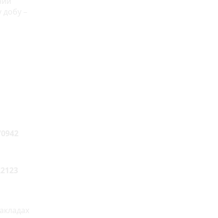
ний
 добу –
70942
22123
закладах