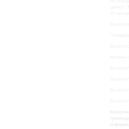
Як пові
центр” З
20 липн
Всього 
Померло
Всього 
Активні 
Всього 
Всього 
Всього 
Всього 
Комуна
громадс
інформ