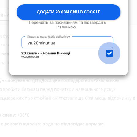
ДОДАТИ 20 ХВИЛИН В GOOGLE
ряни
ебує донорів з негативним резусом!
нулися додому після відпочинку на водоймах Житомирщини
д варту підозрюваного в замаху на вбивство
їна. Одне серце
нкціонування ДП «Дослідне господарство «Рихальське»
но зробити батькам перед початком навчального року?
оцмережах про стихійні сміттєзвалища біля місць відпочинку в
спеку: +38°C
не рекомендовано: вода на відповідає нормам
ріг пам'яті» об' єднав рідних загиблих Захисників і Захис