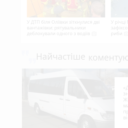
У ДТП біля Оліївки зіткнулися дві
У річці
вантажівки: рятувальники
зафікс
деблокували одного з водіїв
риби
photo_camera
photo_cam
Найчастіше
коменту
«
з
Ж
м
п
в
в