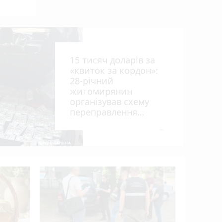
15 тисяч доларів за
«квиток за кордон»:
28-річний
житомирянин
організував схему
рії
переправлення
оків
чоловіків призовного
віку за межі країни
photo_camera
У ДТП біл
вантажів
деблокув