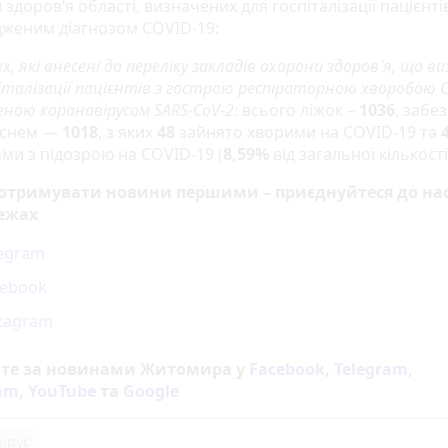
здоров’я області, визначених для госпіталізації пацієнтів
дженим діагнозом COVID-19:
ях, які внесені до переліку закладів охорони здоров`я, що в
італізації пацієнтів з гострою респіраторною хворобою C
еною коронавірусом SARS-CoV-2:
всього ліжок –
1036
, забе
иснем —
1018
, з яких
48
зайнято хворими на COVID-19 та
ами з підозрою на COVID-19 (
8,59%
від загальної кількості
 отримувати новини першими – приєднуйтеся до нас
ежах
legram
cebook
stagram
йте за новинами Житомира у
Facebook
,
Telegram
,
ram
,
YouTube
та
Google
ірус