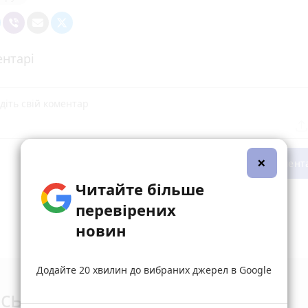
нтарі
×
Опублікувати комент
Читайте більше
перевірених
новин
Додайте 20 хвилин до вибраних джерел в Google
сьогодні