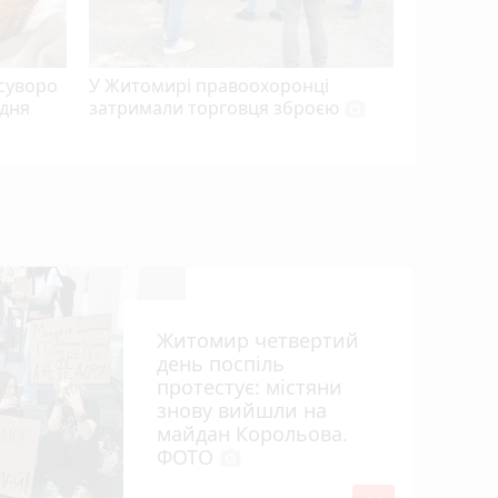
суворо
У Житомирі правоохоронці
 дня
затримали торговця зброєю
photo_camera
Житомир четвертий
день поспіль
протестує: містяни
знову вийшли на
майдан Корольова.
ФОТО
photo_camera