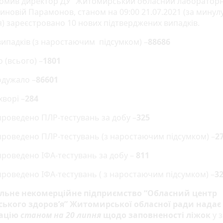
домив директор ДУ “Житомирський обласний лаборатор
иновій Парамонов, станом на 09:00 21.07.2021 (за минулу
я) зареєстровано 10 нових підтверджених випадків.
випадків (з наростаючим підсумком) –
88686
 (всього) –
1801
одужало –
86601
хворі –
284
проведено ПЛР-тестувань за добу –
325
проведено ПЛР-тестувань (з наростаючим підсумком) –
2
проведено ІФА-тестувань за добу –
811
проведено ІФА-тестувань ( з наростаючим підсумком) –
3
льне некомерційне підприємство “Обласний центр
ького здоров’я” Житомирської обласної ради
надає
ацію
станом на 20 липня
щодо заповненості ліжок
у 