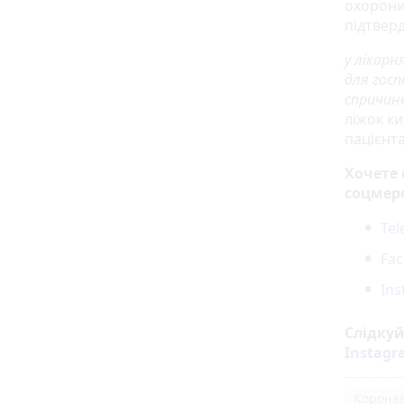
охорони 
підтвер
у лікарн
для госп
спричин
ліжок к
пацієнт
Хочете
соцмер
Te
Fa
In
Слідку
Instag
Коронав