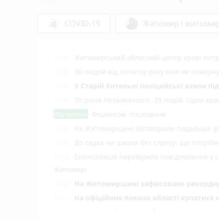
COVID-19
Житомир і житоми
Житомирський обласний центр крові потр
17:55
30 людей від початку року вже не повер
16:30
У Старій Котельні поліцейські взяли пі
16:08
35 років Незалежності. 35 подій. Одна кра
16:00
Від читача
Фішингові посилання
На Житомирщині обговорили подальше фу
15:40
До садка чи школи без стресу: що потріб
15:20
Екоінспекція перевірила повідомлення у с
15:00
Житомирі
Н️а Житомирщині зафіксовано рекордну 
14:40
На офіційних пляжах області купатися 
14:17
У Житомирі у свято Яблучного Спаса «Пи
14:00