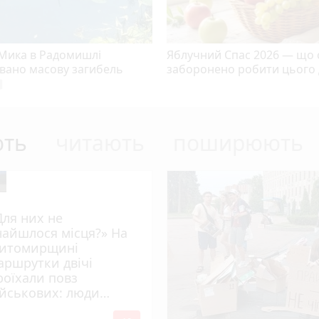
 Мика в Радомишлі
Яблучний Спас 2026 — що 
овано масову загибель
заборонено робити цього
era
ють
читають
поширюють
Для них не
найшлося місця?» На
итомирщині
аршрутки двічі
роїхали повз
ійськових: люди
имагають покарати