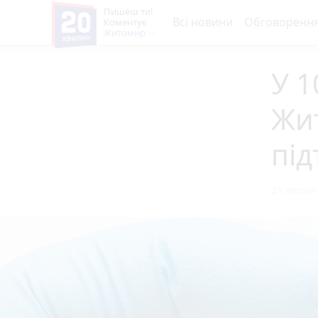
Пишеш ти!
Всі новини
Обговоренн
Коментує
Житомир
У 1
Жи
під
21 липня 