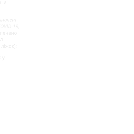
 із
изначені
OVID-19,
зпечено
41
–
 ліжок);
 у