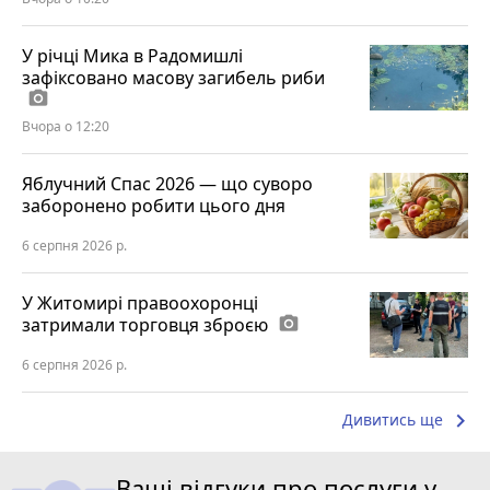
У річці Мика в Радомишлі
зафіксовано масову загибель риби
photo_camera
Вчора о 12:20
Яблучний Спас 2026 — що суворо
заборонено робити цього дня
6 серпня 2026 р.
У Житомирі правоохоронці
затримали торговця зброєю
photo_camera
6 серпня 2026 р.
keyboard_arrow_right
Дивитись ще
Ваші відгуки про послуги у