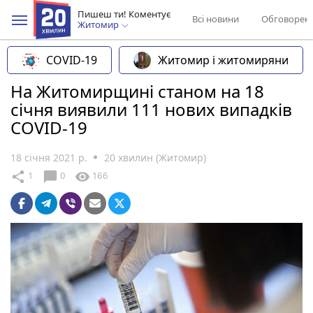
Пишеш ти! Коментує
Всі новини
Обговорен
Житомир
COVID-19
Житомир і житомиряни
На Житомирщині станом на 18
січня виявили 111 нових випадків
COVID-19
18 січня 2021 р.
20 хвилин (Житомир)
chat_bubble
share
visibility
1
0
166