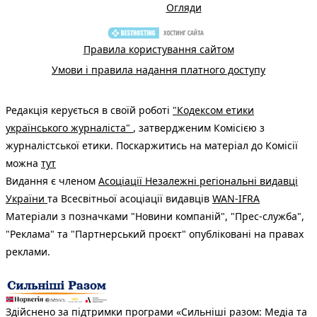
Огляди
Правила користування сайтом
Умови і правила надання платного доступу
Редакція керується в своїй роботі
"Кодексом етики
українського журналіста"
, затвердженим Комісією з
журналістської етики. Поскаржитись на матеріал до Комісії
можна
тут
Видання є членом
Асоціації Незалежні регіональні видавці
України
та Всесвітньої асоціації видавців
WAN-IFRA
Матеріали з позначками "Новини компаній", "Прес-служба",
"Реклама" та "Партнерський проєкт" опубліковані на правах
реклами.
Здійснено за підтримки програми «Сильніші разом: Медіа та