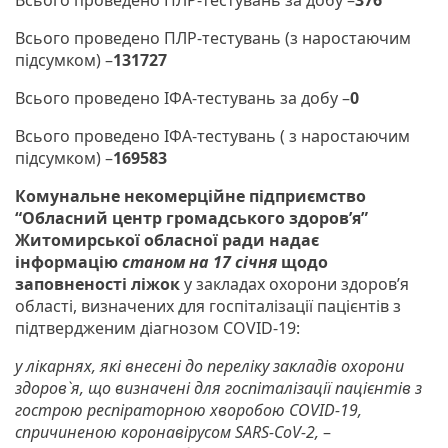
Всього проведено ПЛР-тестувань (з наростаючим
підсумком) –
131727
Всього проведено ІФА-тестувань за добу –
0
Всього проведено ІФА-тестувань ( з наростаючим
підсумком) –
169583
Комунальне некомерційне підприємство
“Обласний центр громадського здоров’я”
Житомирської обласної ради
надає
інформацію
станом на 17 січня
щодо
заповненості ліжок
у закладах охорони здоров’я
області, визначених для госпіталізації пацієнтів з
підтвердженим діагнозом COVID-19:
у лікарнях, які внесені до переліку закладів охорони
здоров`я, що визначені для госпіталізації пацієнтів з
гострою респіраторною хворобою COVID-19,
спричиненою коронавірусом SARS-CoV-2,
–