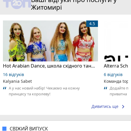
Житомирі
4.5
Hot Arabian Dance, школа східного танцю
16 відгуків
6 відгуків
Kalyania Sabet
Команда top2
А у нас новий набір! Чекаємо на кожну
Додайте пер
принцесу та королеву!
приватна ш
досвідом – 
keyboard_arrow_right
Дивитись ще
СВІЖИЙ ВИПУСК