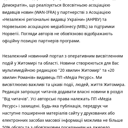
Демократія», що реалізується Всесвітньою асоціацією
видавців новин (WAN-IFRA) у партнерстві з Асоціацією
«Незалежні регіональні видавці України» (АНРВУ) та
Норвезькою асоціацією медіабізнесу (MBL) за підтримки
Норвегії. Погляди авторів не обов’язково відображають
офіційну позицію партнерів програми.
Незалежний новинний портал з оперативним висвітленням
подій у Житомирі та області. Новини створюються для Вас
мультимедійною редакцією "20 хвилин Житомир" та «20
хвилин Романів» видавець ПП «Медіа Ресурс». Ми
висвітлюємо важливі та цікаві події, людей, життя Житомира.
Редакція запрошує читачів додавати власні новини в розділ
"Від читачів". Усі авторські права належать ПП «Медіа
Ресурс» і захищені. Будь-яка публiкацiя, передрук чи
наступне поширення матеріалів сайту у друкованих або
електронних засобах масової інформації можлива не більше
50% обсягу та з обов'язковим посиланням на джерело.