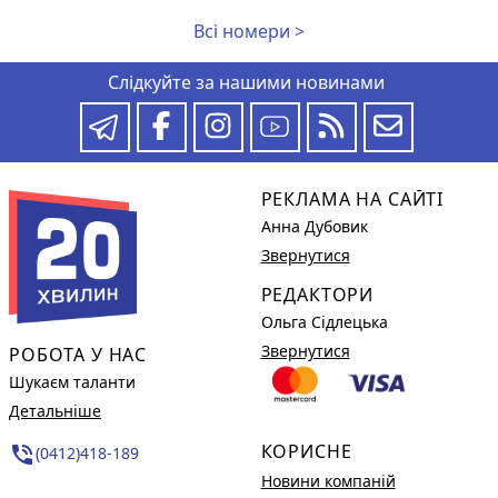
Всі номери >
Слідкуйте за нашими новинами
РЕКЛАМА НА САЙТІ
Анна Дубовик
Звернутися
РЕДАКТОРИ
Ольга Сідлецька
Звернутися
РОБОТА У НАС
Шукаєм таланти
Детальніше
КОРИСНЕ
phone_in_talk
(0412)418-189
Новини компаній