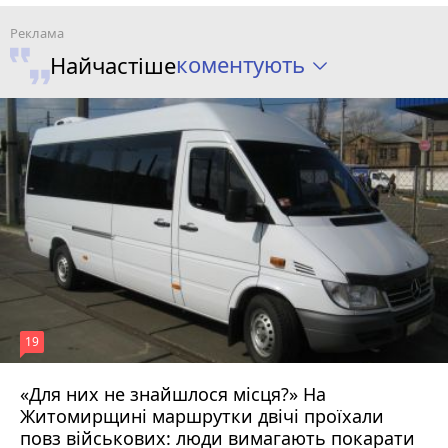
коментують
Найчастіше
19
«Для них не знайшлося місця?» На
Житомирщині маршрутки двічі проїхали
17 липня 2026 р.
повз військових: люди вимагають покарати