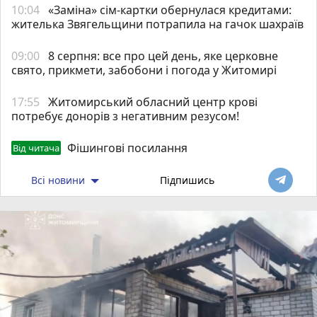
10:04
«Заміна» сім-картки обернулася кредитами:
жителька Звягельщини потрапила на гачок шахраїв
09:00
8 серпня: все про цей день, яке церковне
свято, прикмети, забобони і погода у Житомирі
17:55
Житомирський обласний центр крові
потребує донорів з негативним резусом!
Фішингові посилання
Від читача
Всі новини
Підпишись