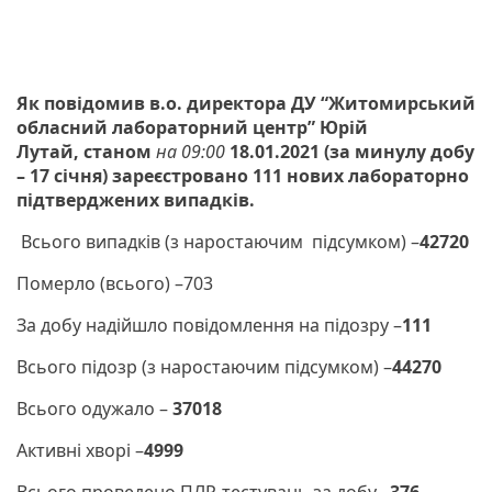
Як повідомив в.о. директора ДУ “Житомирський
обласний лабораторний центр” Юрій
Лутай,
станом
на 09:00
18.01.2021 (за минулу добу
– 17 січня) зареєстровано 111 нових лабораторно
підтверджених випадків.
Всього випадків (з наростаючим підсумком) –
42720
Померло (всього) –703
За добу надійшло повідомлення на підозру –
111
Всього підозр (з наростаючим підсумком) –
44270
Всього одужало –
37018
Активні хворі –
4999
Всього проведено ПЛР-тестувань за добу –
376