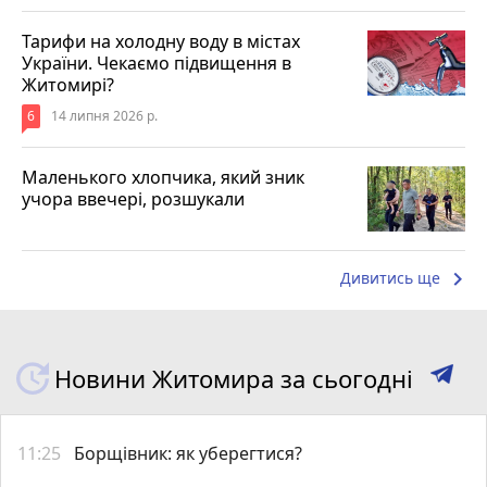
Тарифи на холодну воду в містах
України. Чекаємо підвищення в
Житомирі?
6
14 липня 2026 р.
Маленького хлопчика, який зник
учора ввечері, розшукали
keyboard_arrow_right
Дивитись ще
Новини Житомира за сьогодні
11:25
Борщівник: як уберегтися?