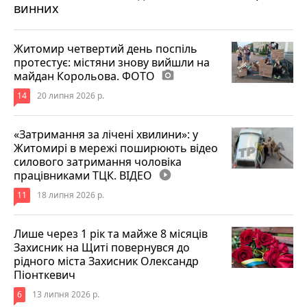
винних
Житомир четвертий день поспіль
протестує: містяни знову вийшли на
майдан Корольова. ФОТО
photo_camera
14
20 липня 2026 р.
«Затримання за лічені хвилини»: у
Житомирі в мережі поширюють відео
силового затримання чоловіка
працівниками ТЦК. ВІДЕО
play_circle_filled
11
18 липня 2026 р.
Лише через 1 рік та майже 8 місяців
Захисник на Щиті повернувся до
рідного міста Захисник Олександр
Піонткевич
6
13 липня 2026 р.