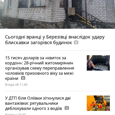
Сьогодні вранці у Березівці внаслідок удару
блискавки загорівся будинок
photo_camera
15 тисяч доларів за «квиток за
кордон»: 28-річний житомирянин
організував схему переправлення
чоловіків призовного віку за межі
країни
photo_camera
Вчора об 11:40
У ДТП біля Оліївки зіткнулися дві
вантажівки: рятувальники
деблокували одного з водіїв
photo_camera
Вчора о 10:20