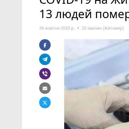
13 людей поме
29 жовтня 2020 р.
20 хвилин (Житомир)