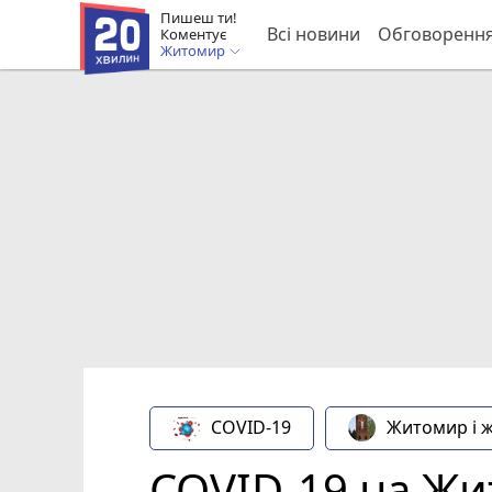
Пишеш ти!
Всі новини
Обговоренн
Коментує
Житомир
COVID-19
Житомир і 
COVID-19 на Жи