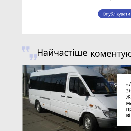
Опублікувати
Найчастіше
коменту
«
з
Ж
м
п
в
в
в