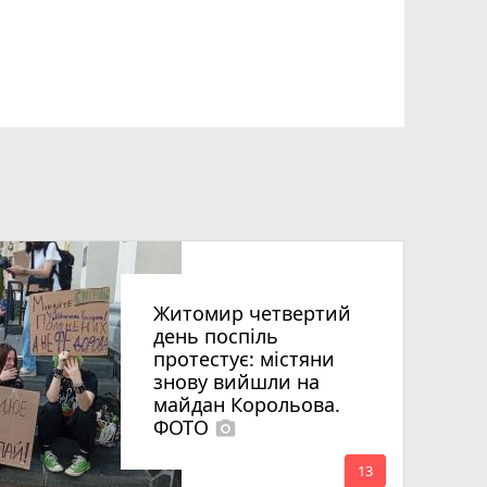
Житомир четвертий
день поспіль
протестує: містяни
знову вийшли на
майдан Корольова.
ФОТО
photo_camera
mode_comment
13