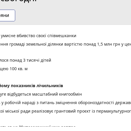
ряни
а умисне вбивство своєї співмешканки
ня громаді земельної ділянки вартістю понад 1,5 млн грн у це
ося понад 3 тисячі дітей
щею 100 кв. м
ому показників лічильників
уге відбудеться масштабний книгообмін
ь у робочій нараді з питань зміцнення обороноздатності держав
 міської ради реалізовує грантовий проєкт із пермакультурно
куються на Житомирщині уже завтра