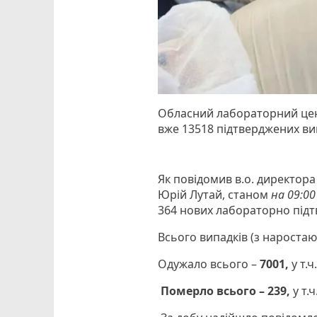
Обласний лабораторний цен
вже 13518 підтверджених ви
Як повідомив в.о. директо
Юрій Лутай, станом
на 09:00
364 нових лабораторно під
Всього випадків (з нароста
Одужало всього –
7001,
у т.
Померло всього – 239,
у т.