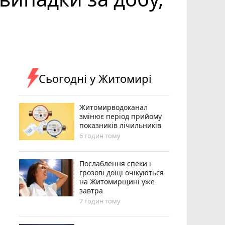
Сьогодні у Житомирі
Житомирводоканал
змінює період прийому
показників лічильників
6 годин тому
Послаблення спеки і
грозові дощі очікуються
на Житомирщині уже
завтра
7 годин тому