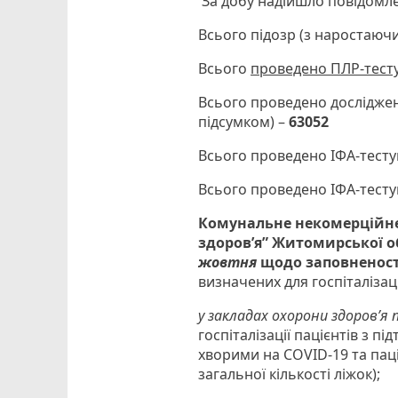
За добу надійшло повідомл
Всього підозр (з наростаюч
Всього
проведено
ПЛР-тест
Всього проведено дослідже
підсумком) –
63052
Всього проведено ІФА-тесту
Всього проведено ІФА-тесту
Комунальне некомерційне
здоров’я” Житомирської о
жовтня
щодо заповненост
визначених для госпіталізац
у закладах охорони здоров’я 
госпіталізації пацієнтів з 
хворими на COVID-19 та пац
загальної кількості ліжок);