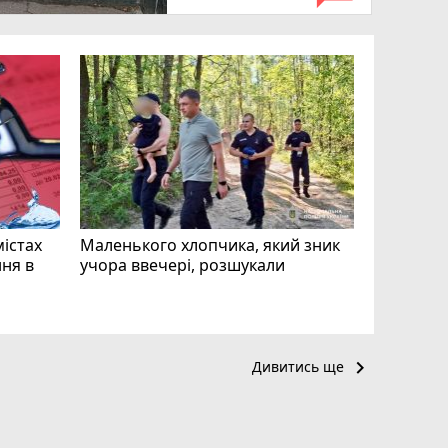
«Затриман
Житомир
відео си
чоловіка
ВІДЕО
play_circle_filled
mode_comment
11
містах
Маленького хлопчика, який зник
ня в
учора ввечері, розшукали
keyboard_arrow_right
Дивитись ще