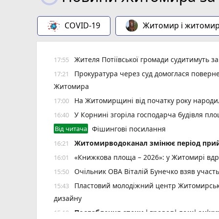
COVID-19
Житомир і житоми
Жителя Потіївської громади судитимуть з
17:55
Прокуратура через суд домоглася повернен
17:21
Житомира
На Житомирщині від початку року народил
17:00
У Корнині згоріла господарча будівля пло
16:40
Від читача
Фішингові посилання
Житомирводоканал змінює період прий
16:21
«Книжкова площа – 2026»: у Житомирі вдр
16:01
Очільник ОВА Віталій Бунечко взяв участ
15:50
Пластовий молодіжний центр Житомирської
15:43
дизайну
Послаблення спеки і грозові дощі очі
15:19