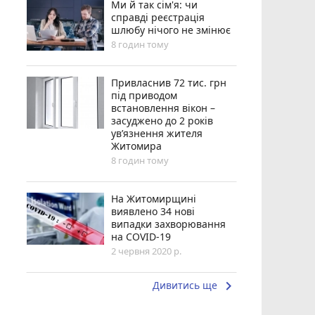
Ми й так сім'я: чи
справді реєстрація
шлюбу нічого не змінює
8 годин тому
Привласнив 72 тис. грн
під приводом
встановлення вікон –
засуджено до 2 років
ув’язнення жителя
Житомира
8 годин тому
На Житомирщині
виявлено 34 нові
випадки захворювання
на COVID-19
2 червня 2020 р.
keyboard_arrow_right
Дивитись ще