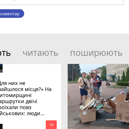
 коментар
ють
читають
поширюють
Для них не
найшлося місця?» На
итомирщині
аршрутки двічі
роїхали повз
ійськових: люди
имагають покарати
mode_comment
инних
19