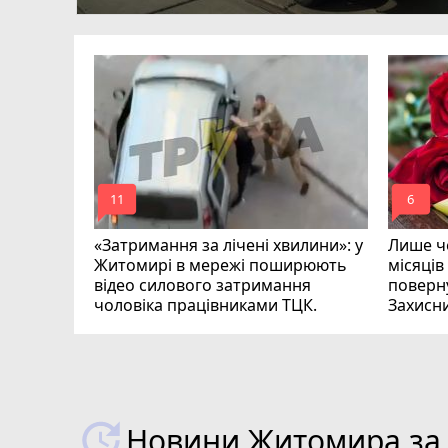
ий зник
и
mode_comment
mode_comment
11
6
«Затримання за лічені хвилини»: у
Лише че
Житомирі в мережі поширюють
місяців
відео силового затримання
поверну
чоловіка працівниками ТЦК.
Захисн
ВІДЕО
play_circle_filled
Новини Житомира за 