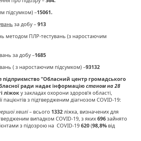
ення про підозру –
364.
им підсумком) –
15061.
увань
за добу –
913
нь методом ПЛР-тестувань (з наростаючим
вань за добу –
1685
вань ( з наростаючим підсумком) –
93132
 підприємство “Обласний центр громадського
бласної ради
надає інформацію
станом на 28
і ліжок
у закладах охорони здоров’я області,
ії пацієнтів з підтвердженим діагнозом COVID-19:
першої хвилі
– всього
1332
ліжка, визначених для
підтвердженим випадком COVID-19, з яких
696
зайнято
ієнтами з підозрою на COVID-19
620
(
98,8%
від