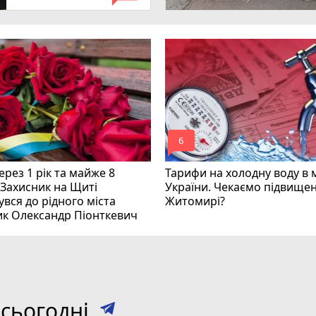
mode_comment
6
рез 1 рік та майже 8
Тарифи на холодну воду в 
 Захисник на Щиті
України. Чекаємо підвищен
вся до рідного міста
Житомирі?
ик Олександр Піонткевич
сьогодні