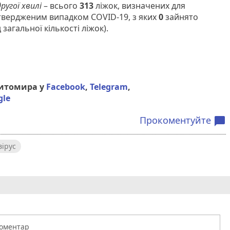
ругої хвилі
– всього
313
ліжок, визначених для
підтвердженим випадком COVID-19, з яких
0
зайнято
 загальної кількості ліжок).
Житомира у
Facebook
,
Telegram
,
gle
Прокоментуйте
chat_bubble
ірус