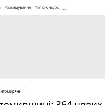
...
я
Розслідування
Фотоконкурс
житомиряни
томирщині: 364 нових 