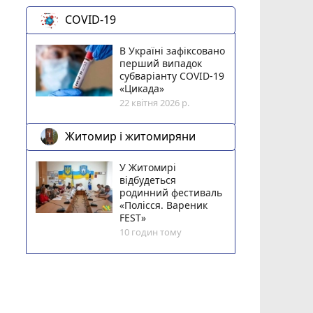
COVID-19
В Україні зафіксовано
перший випадок
субваріанту COVID-19
«Цикада»
22 квітня 2026 р.
Житомир і житомиряни
У Житомирі
відбудеться
родинний фестиваль
«Полісся. Вареник
FEST»
10 годин тому