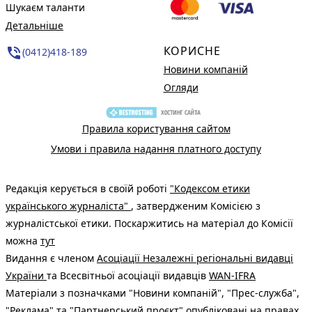
Шукаєм таланти
Детальніше
КОРИСНЕ
phone_in_talk
(0412)418-189
Новини компаній
Огляди
Правила користування сайтом
Умови і правила надання платного доступу
Редакція керується в своїй роботі
"Кодексом етики
українського журналіста"
, затвердженим Комісією з
журналістської етики. Поскаржитись на матеріал до Комісії
можна
тут
Видання є членом
Асоціації Незалежні регіональні видавці
України
та Всесвітньої асоціації видавців
WAN-IFRA
Матеріали з позначками "Новини компаній", "Прес-служба",
"Реклама" та "Партнерський проєкт" опубліковані на правах