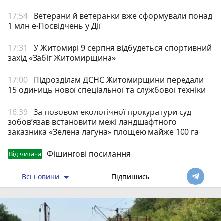
17:54
Ветерани й ветеранки вже сформували понад
1 млн е-Посвідчень у Дії
17:31
У Житомирі 9 серпня відбудеться спортивний
захід «Забіг Житомирщина»
17:00
Підрозділам ДСНС Житомирщини передали
15 одиниць нової спеціальної та службової техніки
16:39
За позовом екологічної прокуратури суд
зобов’язав встановити межі ландшафтного
заказника «Зелена лагуна» площею майже 100 га
Фішингові посилання
Від читача
Всі новини
Підпишись