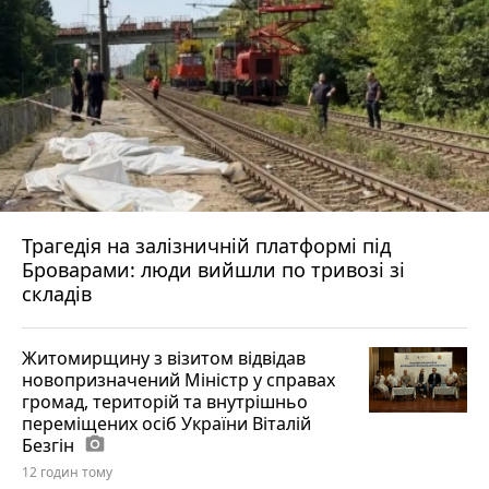
Трагедія на залізничній платформі під
Броварами: люди вийшли по тривозі зі
складів
Житомирщину з візитом відвідав
новопризначений Міністр у справах
громад, територій та внутрішньо
переміщених осіб України Віталій
Безгін
photo_camera
12 годин тому