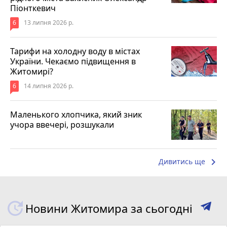
Піонткевич
6
13 липня 2026 р.
Тарифи на холодну воду в містах
України. Чекаємо підвищення в
Житомирі?
6
14 липня 2026 р.
Маленького хлопчика, який зник
учора ввечері, розшукали
keyboard_arrow_right
Дивитись ще
Новини Житомира за сьогодні