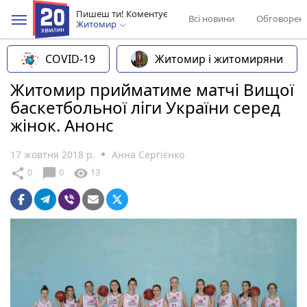
Пишеш ти! Коментує
Всі новини
Обговорен
Житомир
COVID-19
Житомир і житомиряни
Житомир прийматиме матчі Вищої
баскетбольної ліги України серед
жінок. Анонс
17 жовтня 2018 р.
Анна Сергієнко
chat_bubble
share
visibility
0
0
13