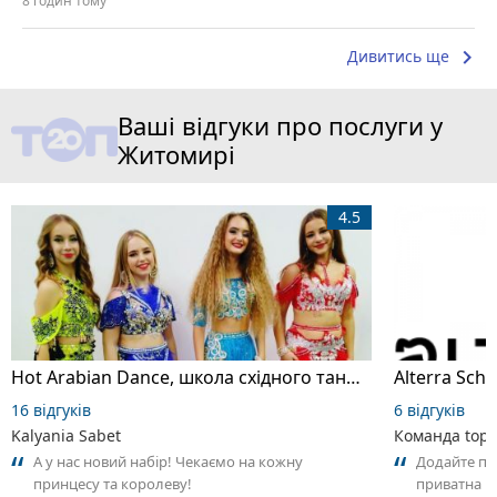
8 годин тому
keyboard_arrow_right
Дивитись ще
Ваші відгуки про послуги у
Житомирі
4.5
Hot Arabian Dance, школа східного танцю
16 відгуків
6 відгуків
Kalyania Sabet
Команда top2
А у нас новий набір! Чекаємо на кожну
Додайте пер
принцесу та королеву!
приватна ш