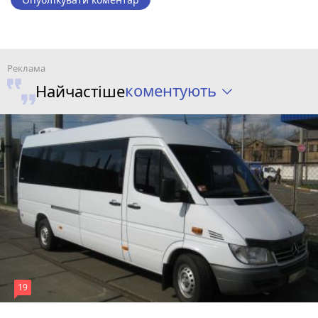
коментують
Найчастіше
19