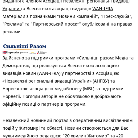
Видання є членом
Асоціації Незалежні регіональні видавці
України
та Всесвітньої асоціації видавців
WAN-IFRA
Матеріали з позначками "Новини компаній", "Прес-служба",
"Реклама" та "Партнерський проєкт" опубліковані на правах
реклами.
Здійснено за підтримки програми «Сильніші разом: Медіа та
Демократія», що реалізується Всесвітньою асоціацією
видавців новин (WAN-IFRA) у партнерстві з Асоціацією
«Незалежні регіональні видавці України» (АНРВУ) та
Норвезькою асоціацією медіабізнесу (MBL) за підтримки
Норвегії. Погляди авторів не обов’язково відображають
офіційну позицію партнерів програми.
Незалежний новинний портал з оперативним висвітленням
подій у Житомирі та області. Новини створюються для Вас
мультимедійною редакцією "20 хвилин Житомир" та «20