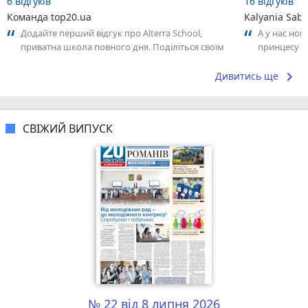
6 відгуків
16 відгуків
Команда top20.ua
Kalyania Sabe
Додайте перший відгук про Alterra School,
А у нас нов
приватна школа повного дня. Поділіться своїм
принцесу т
досвідом – що Вам сподобалось, а...
keyboard_arrow_right
Дивитись ще
СВІЖИЙ ВИПУСК
№ 22 від 8 липня 2026