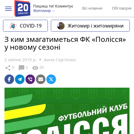
Пишеш ти! Коментує
Всі новини
Обговорен
Житомир
COVID-19
Житомир і житомиряни
З ким змагатиметься ФК «Полісся»
у новому сезоні
2 липня 2019 р.
Анна Сергієнко
chat_bubble
share
visibility
0
0
20