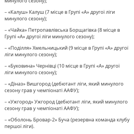
минулого сезону);
– «Калуш» Калуш (7 місце в Групі «А» другої ліги
минулого сезону);
– «Чайка» Петропавлівська Борщагівка (8 місце в
Групі «А» другої ліги минулого сезону);
– «Поділля» Хмельницький (9 місце в Групі «А» другої
ліги минулого сезону);
– «Буковина» Чернівці (10 місце в Групі «А» другої
ліги минулого сезону);
– «Діназ» Вишгород (дебютант ліги, який минулого
сезону грав у чемпіонаті ААФУ);
– «Ужгород» Ужгород (дебютант ліги, який минулого
сезону грав у чемпіонаті ААФУ);
– «Оболонь Бровар-2» Буча (резервна команда клубу
першої ліги).