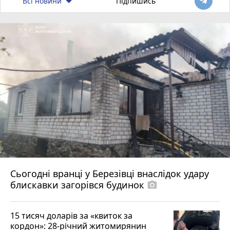
Всі новини
Підпишись
Сьогодні вранці у Березівці внаслідок удару
блискавки загорівся будинок
photo_camera
15 тисяч доларів за «квиток за
кордон»: 28-річний житомирянин