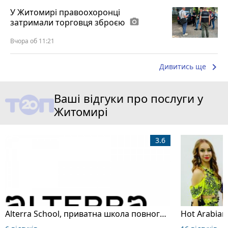
У Житомирі правоохоронці
затримали торговця зброєю
photo_camera
Вчора об 11:21
keyboard_arrow_right
Дивитись ще
Ваші відгуки про послуги у
Житомирі
3.6
Alterra School, приватна школа повного дня