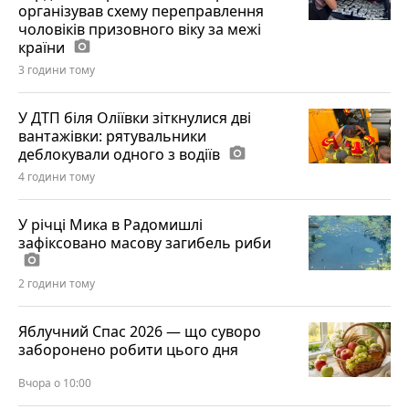
організував схему переправлення
чоловіків призовного віку за межі
країни
photo_camera
3 години тому
У ДТП біля Оліївки зіткнулися дві
вантажівки: рятувальники
деблокували одного з водіїв
photo_camera
4 години тому
У річці Мика в Радомишлі
зафіксовано масову загибель риби
photo_camera
2 години тому
Яблучний Спас 2026 — що суворо
заборонено робити цього дня
Вчора о 10:00