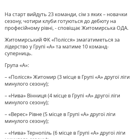
На старт вийдуть 23 команди, сім з яких – новачки
сезону, чотири клуби готуються до дебюту на
професійному рівні, - сповіщає Житомирська ОДА.
Житомирський ФК «Полісся» змагатиметься за
лідерство у Групі «А» та матиме 10 команд-
суперниць.
Група «А»:
– «Полісся» Житомир (3 місце в Групі «А» другої ліги
минулого сезону);
– «Нива» Вінниця (4 місце в Групі «А» другої ліги
минулого сезону);
– «Верес» Рівне (5 місце в Групі «А» другої ліги
минулого сезону);
– «Нива» Тернопіль (6 місце в Групі «А» другої ліги