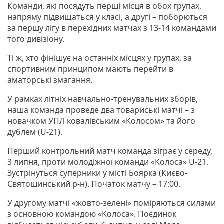
Команди, які посядуть перші місця в обох групах,
напряму підвищаться у класі, а другі – поборються
за першу лігу в перехідних матчах з 13-14 командами
того дивізіону.
Ті ж, хто фінішує на останніх місцях у групах, за
спортивним принципом мають перейти в
аматорські змагання.
У рамках літніх навчально-тренувальних зборів,
наша команда проведе два товариські матчі – з
новачком УПЛ ковалівським «Колосом» та його
дублем (U-21).
Перший контрольний матч команда зіграє у середу,
3 липня, проти молодіжної команди «Колоса» U-21.
Зустрінуться суперники у місті Боярка (Києво-
Святошинський р-н). Початок матчу – 17:00.
У другому матчі «жовто-зелені» поміряються силами
з основною командою «Колоса». Поєдинок