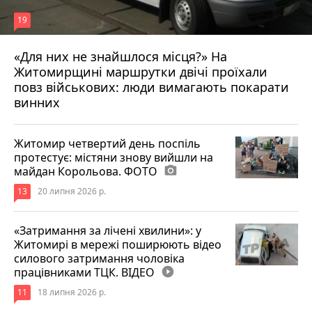
19
«Для них не знайшлося місця?» На
Житомирщині маршрутки двічі проїхали
17 липня 2026 р.
повз військових: люди вимагають покарати
винних
Житомир четвертий день поспіль
протестує: містяни знову вийшли на
майдан Корольова. ФОТО
photo_camera
13
20 липня 2026 р.
«Затримання за лічені хвилини»: у
Житомирі в мережі поширюють відео
силового затримання чоловіка
працівниками ТЦК. ВІДЕО
play_circle_filled
11
18 липня 2026 р.