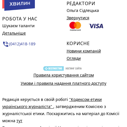
РЕДАКТОРИ
Ольга Сідлецька
Звернутися
РОБОТА У НАС
Шукаєм таланти
Детальніше
КОРИСНЕ
phone_in_talk
(0412)418-189
Новини компаній
Огляди
Правила користування сайтом
Умови і правила надання платного доступу
Редакція керується в своїй роботі
"Кодексом етики
українського журналіста"
, затвердженим Комісією з
журналістської етики. Поскаржитись на матеріал до Комісії
можна
тут