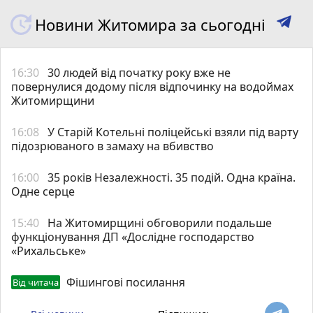
Новини Житомира за сьогодні
16:30
30 людей від початку року вже не
повернулися додому після відпочинку на водоймах
Житомирщини
16:08
У Старій Котельні поліцейські взяли під варту
підозрюваного в замаху на вбивство
16:00
35 років Незалежності. 35 подій. Одна країна.
Одне серце
15:40
На Житомирщині обговорили подальше
функціонування ДП «Дослідне господарство
«Рихальське»
Фішингові посилання
Від читача