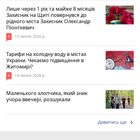
Лише через 1 рік та майже 8 місяців
Захисник на Щиті повернувся до
рідного міста Захисник Олександр
Піонткевич
6
13 липня 2026 р.
Тарифи на холодну воду в містах
України. Чекаємо підвищення в
Житомирі?
6
14 липня 2026 р.
Маленького хлопчика, який зник
учора ввечері, розшукали
keyboard_arrow_right
Дивитись ще