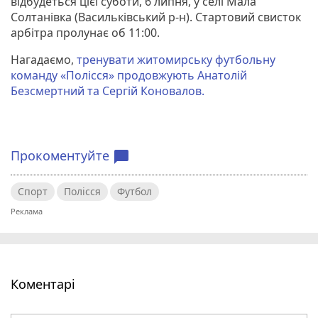
відбудеться цієї суботи, 6 липня, у селі Мала
Солтанівка (Васильківський р-н). Стартовий свисток
арбітра пролунає об 11:00.
Нагадаємо,
тренувати житомирську футбольну
команду «Полісся» продовжують Анатолій
Безсмертний та Сергій Коновалов.
Прокоментуйте
chat_bubble
Спорт
Полісся
Футбол
Коментарі