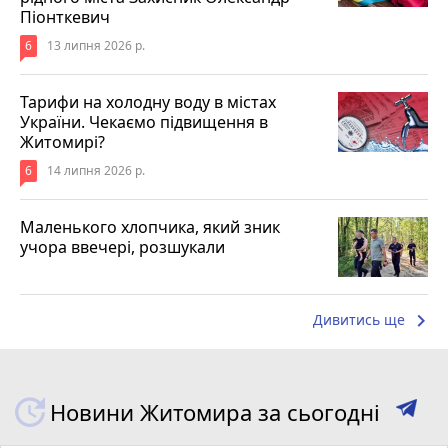
Піонткевич
6
13 липня 2026 р.
Тарифи на холодну воду в містах
України. Чекаємо підвищення в
Житомирі?
6
14 липня 2026 р.
Маленького хлопчика, який зник
учора ввечері, розшукали
keyboard_arrow_right
Дивитись ще
Новини Житомира за сьогодні