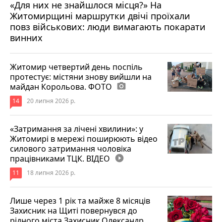
«Для них не знайшлося місця?» На
Житомирщині маршрутки двічі проїхали
17 липня 2026 р.
повз військових: люди вимагають покарати
винних
Житомир четвертий день поспіль
протестує: містяни знову вийшли на
майдан Корольова. ФОТО
photo_camera
14
20 липня 2026 р.
«Затримання за лічені хвилини»: у
Житомирі в мережі поширюють відео
силового затримання чоловіка
працівниками ТЦК. ВІДЕО
play_circle_filled
11
18 липня 2026 р.
Лише через 1 рік та майже 8 місяців
Захисник на Щиті повернувся до
рідного міста Захисник Олександр