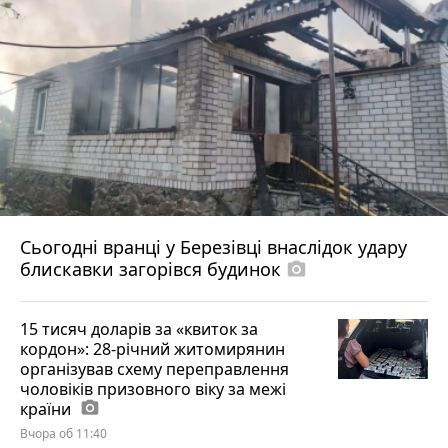
Сьогодні вранці у Березівці внаслідок удару
блискавки загорівся будинок
photo_camera
15 тисяч доларів за «квиток за
кордон»: 28-річний житомирянин
організував схему переправлення
чоловіків призовного віку за межі
країни
photo_camera
Вчора об 11:40