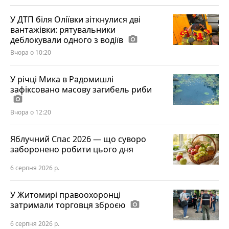
У ДТП біля Оліївки зіткнулися дві
вантажівки: рятувальники
деблокували одного з водіїв
photo_camera
Вчора о 10:20
У річці Мика в Радомишлі
зафіксовано масову загибель риби
photo_camera
Вчора о 12:20
Яблучний Спас 2026 — що суворо
заборонено робити цього дня
6 серпня 2026 р.
У Житомирі правоохоронці
затримали торговця зброєю
photo_camera
6 серпня 2026 р.