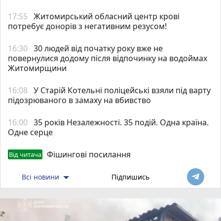
17:55
Житомирський обласний центр крові
потребує донорів з негативним резусом!
16:30
30 людей від початку року вже не
повернулися додому після відпочинку на водоймах
Житомирщини
16:08
У Старій Котельні поліцейські взяли під варту
підозрюваного в замаху на вбивство
16:00
35 років Незалежності. 35 подій. Одна країна.
Одне серце
Фішингові посилання
Від читача
Всі новини
Підпишись