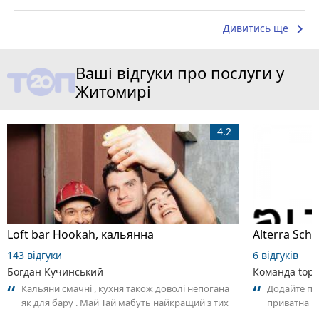
keyboard_arrow_right
Дивитись ще
Ваші відгуки про послуги у
Житомирі
4.2
Loft bar Hookah, кальянна
143 відгуки
6 відгуків
Богдан Кучинський
Команда top2
Кальяни смачні , кухня також доволі непогана
Додайте пер
як для бару . Май Тай мабуть найкращий з тих
приватна ш
що я куштував ) . Повернуся до...
досвідом – 