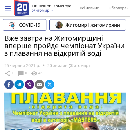
Пишеш ти! Коментує
Всі новини
Обговорен
Житомир
COVID-19
Житомир і житомиряни
Вже завтра на Житомирщині
вперше пройде чемпіонат України
з плавання на відкритій воді
25 червня 2021 р.
20 хвилин (Житомир)
chat_bubble
share
visibility
1
0
45