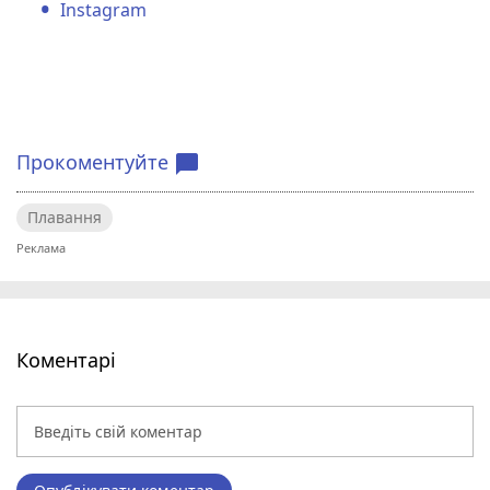
Instagram
Прокоментуйте
chat_bubble
Плавання
Коментарі