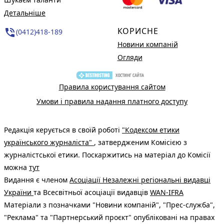
Детальніше
КОРИСНЕ
phone_in_talk
(0412)418-189
Новини компаній
Огляди
Правила користування сайтом
Умови і правила надання платного доступу
Редакція керується в своїй роботі
"Кодексом етики
українського журналіста"
, затвердженим Комісією з
журналістської етики. Поскаржитись на матеріал до Комісії
можна
тут
Видання є членом
Асоціації Незалежні регіональні видавці
України
та Всесвітньої асоціації видавців
WAN-IFRA
Матеріали з позначками "Новини компаній", "Прес-служба",
"Реклама" та "Партнерський проєкт" опубліковані на правах