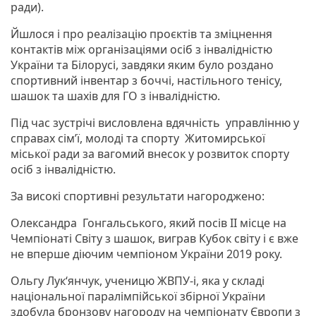
ради).
Йшлося і про реалізацію проєктів та зміцнення
контактів між організаціями осіб з інвалідністю
України та Білорусі, завдяки яким було роздано
спортивний інвентар з боччі, настільного тенісу,
шашок та шахів для ГО з інвалідністю.
Під час зустрічі висловлена вдячність управлінню у
справах сім’ї, молоді та спорту Житомирської
міської ради за вагомий внесок у розвиток спорту
осіб з інвалідністю.
За високі спортивні результати нагороджено:
Олександра Гонгальського, який посів ІІ місце на
Чемпіонаті Світу з шашок, виграв Кубок світу і є вже
не вперше діючим чемпіоном України 2019 року.
Ольгу Лук‘янчук, ученицю ЖВПУ-і, яка у складі
національної паралімпійської збірної України
здобула бронзову нагороду на чемпіонату Європи з