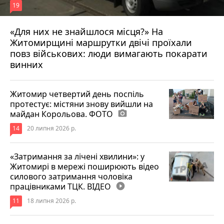
19
«Для них не знайшлося місця?» На
Житомирщині маршрутки двічі проїхали
17 липня 2026 р.
повз військових: люди вимагають покарати
винних
Житомир четвертий день поспіль
протестує: містяни знову вийшли на
майдан Корольова. ФОТО
photo_camera
14
20 липня 2026 р.
«Затримання за лічені хвилини»: у
Житомирі в мережі поширюють відео
силового затримання чоловіка
працівниками ТЦК. ВІДЕО
play_circle_filled
11
18 липня 2026 р.