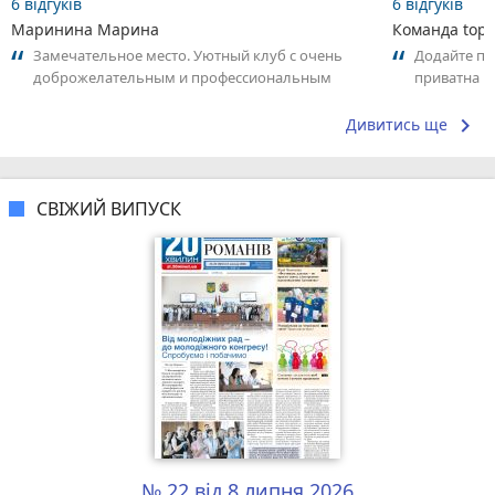
6 відгуків
6 відгуків
Маринина Марина
Команда top2
Замечательное место. Уютный клуб с очень
Додайте пер
доброжелательным и профессиональным
приватна ш
коллективом.
досвідом – 
keyboard_arrow_right
Дивитись ще
СВІЖИЙ ВИПУСК
№ 22 від 8 липня 2026