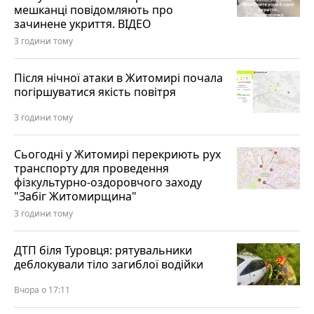
мешканці повідомляють про
зачинене укриття. ВІДЕО
3 години тому
Після нічної атаки в Житомирі почала
погіршуватися якість повітря
3 години тому
Сьогодні у Житомирі перекриють рух
транспорту для проведення
фізкультурно-оздоровчого заходу
"Забіг Житомирщина"
3 години тому
ДТП біля Туровця: рятувальники
деблокували тіло загиблої водійки
Вчора о 17:11