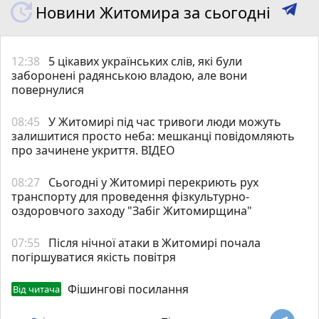
Новини Житомира за сьогодні
12:38
5 цікавих українських слів, які були
заборонені радянською владою, але вони
повернулися
08:45
У Житомирі під час тривоги люди можуть
залишитися просто неба: мешканці повідомляють
про зачинене укриття. ВІДЕО
08:27
Сьогодні у Житомирі перекриють рух
транспорту для проведення фізкультурно-
оздоровчого заходу "Забіг Житомирщина"
07:55
Після нічної атаки в Житомирі почала
погіршуватися якість повітря
Фішингові посилання
Від читача