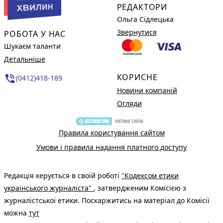
РЕДАКТОРИ
Ольга Сідлецька
Звернутися
РОБОТА У НАС
Шукаєм таланти
Детальніше
КОРИСНЕ
phone_in_talk
(0412)418-189
Новини компаній
Огляди
Правила користування сайтом
Умови і правила надання платного доступу
Редакція керується в своїй роботі
"Кодексом етики
українського журналіста"
, затвердженим Комісією з
журналістської етики. Поскаржитись на матеріал до Комісії
можна
тут