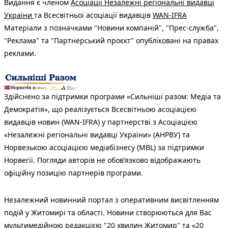
Видання є членом
Асоціації Незалежні регіональні видавці
України
та Всесвітньої асоціації видавців
WAN-IFRA
Матеріали з позначками "Новини компаній", "Прес-служба",
"Реклама" та "Партнерський проєкт" опубліковані на правах
реклами.
Здійснено за підтримки програми «Сильніші разом: Медіа та
Демократія», що реалізується Всесвітньою асоціацією
видавців новин (WAN-IFRA) у партнерстві з Асоціацією
«Незалежні регіональні видавці України» (АНРВУ) та
Норвезькою асоціацією медіабізнесу (MBL) за підтримки
Норвегії. Погляди авторів не обов’язково відображають
офіційну позицію партнерів програми.
Незалежний новинний портал з оперативним висвітленням
подій у Житомирі та області. Новини створюються для Вас
мультимедійною редакцією "20 хвилин Житомир" та «20