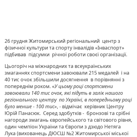
26 грудня Житомирський регіональний центр з
фізичної культури та спорту інвалідів «Інваспорт»
підбивав підсумки річної роботи своєї організації.
Цьогоріч на міжнародних та всеукраїнських
змаганнях спортсмени завоювали 215 медалей і на
40 тис очок збільшили досягнення в порівнянні з
попереднім роком. «
У цьому році спортсмени
завоювали 140 тис очок, які підуть в залік нашого
регіонального центру по Україні, в попередньому році
було менше - 100 тис»
, - відмічає керівник Центру
Юрій Панасюк. Серед здобутків - бронзові та срібні
нагороди змагань європейського та світового рівня,
один чемпіон України та Європи з дзюдо Нетяга
Лука (вихованець ДЮСШ №2 Житомирської міської