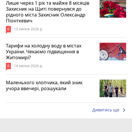
Лише через 1 рік та майже 8 місяців
Захисник на Щиті повернувся до
рідного міста Захисник Олександр
Піонткевич
6
13 липня 2026 р.
Тарифи на холодну воду в містах
України. Чекаємо підвищення в
Житомирі?
6
14 липня 2026 р.
Маленького хлопчика, який зник
учора ввечері, розшукали
keyboard_arrow_right
Дивитись ще