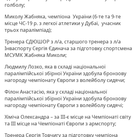
голболу;
Миколу Жабняка, чемпіона України (6-те та 9-те
місце ЧС-19 р. з легкої атлетики у Дубаї, учасник
трьох паралімпіад);
Тренера СДЮШОР з л/а, старшого тренера з л/а
Інваспорту Сергія Єдинача за підготовку спортсмена
МСУМК Жабняка Миколи;
Людмилу Лозко, яка в складі національної
паралімпійської збірної України здобула бронзову
нагороду чемпіонату Європи з волейболу сидячи;
Філон Анастасію, яка у складі національної
паралімпійської збірної України здобула бронзову
нагороду чемпіонату Європи з волейболу сидячі;
Хіміча Олександра – за ІІІ-є місце на Чемпіонаті світу
та ІІІ місце на Чемпіонаті Європи з армспорту;
Тренера Сергія Товчигу за підготовку чемпіона