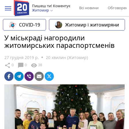
Пишеш ти! Коментує
Всі новини
Обговорен
Житомир
COVID-19
Житомир і житомиряни
У міськраді нагородили
житомирських параспортсменів
27 грудня 2019 р.
20 хвилин (Житомир)
chat_bubble
share
visibility
0
0
38