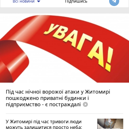
Всі новини
Підпишись
Під час нічної ворожої атаки у Житомирі
пошкоджено приватні будинки і
підприємство - є постраждалі
play_circle_filled
У Житомирі під час тривоги люди
можуть залишитися просто неба: