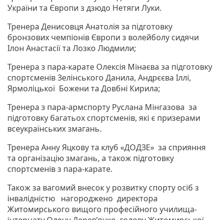
України та Європи з дзюдо Нетяги Луки.
Тренера Денисовця Анатолія за підготовку
бронзових чемпіонів Європи з волейболу сидячи
Ілон Анастасії та Лозко Людмили;
Тренера з пара-карате Олексія Мінаєва за підготовку
спортсменів Зелінського Данила, Андрєєва Іллі,
Ярмоліцької Божени та Довбні Кирила;
Тренера з пара-армспорту Руслана Мінгазова за
підготовку багатьох спортсменів, які є призерами
всеукраїнських змагань.
Тренера Анну Яцкову та клуб «ДОДЗЕ» за сприяння
та організацію змагань, а також підготовку
спортсменів з пара-карате.
Також за вагомий внесок у розвитку спорту осіб з
інвалідністю нагороджено директора
Житомирського вищого професійного училища-
інтернату Олену Дерев’янко, голову Житомирської