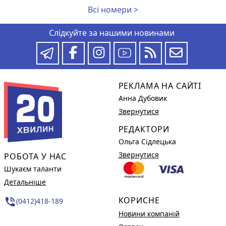
Всі номери >
Слідкуйте за нашими новинами
РЕКЛАМА НА САЙТІ
Анна Дубовик
Звернутися
РЕДАКТОРИ
Ольга Сідлецька
Звернутися
РОБОТА У НАС
Шукаєм таланти
Детальніше
КОРИСНЕ
phone_in_talk
(0412)418-189
Новини компаній