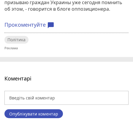
призываю граждан Украины уже сегодня помнить
об этом, - говорится в блоге оппозиционера.
Прокоментуйте
chat_bubble
Політика
Коментарі
Опублікувати коментар