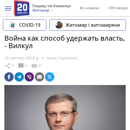
Пишеш ти! Коментує
Всі новини
Обговорен
Житомир
COVID-19
Житомир і житомиряни
Война как способ удержать власть,
- Вилкул
28 лютого 2018 р.
Анна Сергієнко
chat_bubble
share
visibility
0
0
31