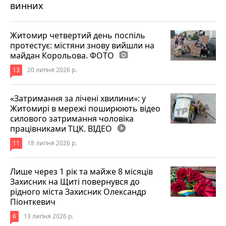
винних
Житомир четвертий день поспіль
протестує: містяни знову вийшли на
майдан Корольова. ФОТО
photo_camera
13
20 липня 2026 р.
«Затримання за лічені хвилини»: у
Житомирі в мережі поширюють відео
силового затримання чоловіка
працівниками ТЦК. ВІДЕО
play_circle_filled
11
18 липня 2026 р.
Лише через 1 рік та майже 8 місяців
Захисник на Щиті повернувся до
рідного міста Захисник Олександр
Піонткевич
6
13 липня 2026 р.