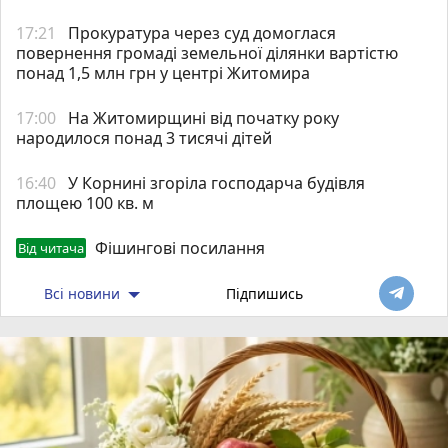
17:21
Прокуратура через суд домоглася
повернення громаді земельної ділянки вартістю
понад 1,5 млн грн у центрі Житомира
17:00
На Житомирщині від початку року
народилося понад 3 тисячі дітей
16:40
У Корнині згоріла господарча будівля
площею 100 кв. м
Фішингові посилання
Від читача
Всі новини
Підпишись