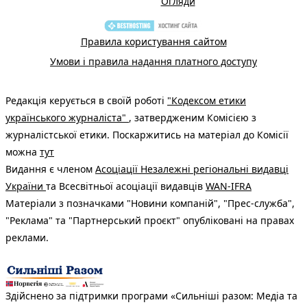
Огляди
Правила користування сайтом
Умови і правила надання платного доступу
Редакція керується в своїй роботі
"Кодексом етики
українського журналіста"
, затвердженим Комісією з
журналістської етики. Поскаржитись на матеріал до Комісії
можна
тут
Видання є членом
Асоціації Незалежні регіональні видавці
України
та Всесвітньої асоціації видавців
WAN-IFRA
Матеріали з позначками "Новини компаній", "Прес-служба",
"Реклама" та "Партнерський проєкт" опубліковані на правах
реклами.
Здійснено за підтримки програми «Сильніші разом: Медіа та