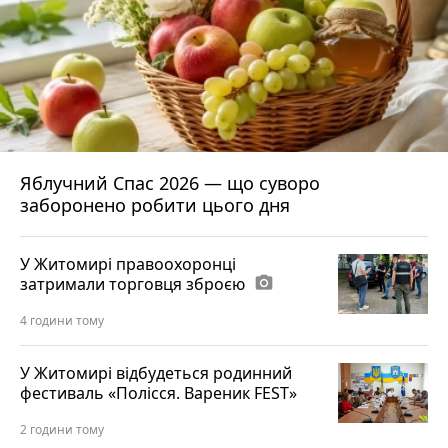
Яблучний Спас 2026 — що суворо
заборонено робити цього дня
У Житомирі правоохоронці
затримали торговця зброєю
photo_camera
4 години тому
У Житомирі відбудеться родинний
фестиваль «Полісся. Вареник FEST»
2 години тому