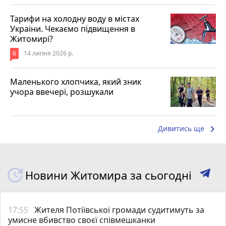
Тарифи на холодну воду в містах
України. Чекаємо підвищення в
Житомирі?
6
14 липня 2026 р.
Маленького хлопчика, який зник
учора ввечері, розшукали
keyboard_arrow_right
Дивитись ще
Новини Житомира за сьогодні
17:55
Жителя Потіївської громади судитимуть за
умисне вбивство своєї співмешканки