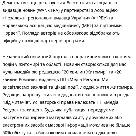
Демократія», що реалізується Всесвітньою асоціацією
видавців новин (WAN-IFRA) у партнерстві з Асоціацією
«Незалежні регіональні видавці України» (АНРВУ) та
Норвезькою асоціацією медіабізнесу (MBL) за підтримки
Норвегії. Погляди авторів не обов’язково відображають
офіційну позицію партнерів програми.
Незалежний новинний портал з оперативним висвітленням
подій у Житомирі та області. Новини створюються для Вас
мультимедійною редакцією "20 хвилин Житомир" та «20
хвилин Романів» видавець ПП «Медіа Ресурс». Ми
висвітлюємо важливі та цікаві події, людей, життя Житомира.
Редакція запрошує читачів додавати власні новини в розділ
"Від читачів". Усі авторські права належать ПП «Медіа
Ресурс» і захищені. Будь-яка публiкацiя, передрук чи
наступне поширення матеріалів сайту у друкованих або
електронних засобах масової інформації можлива не більше
50% обсягу та з обов'язковим посиланням на джерело.