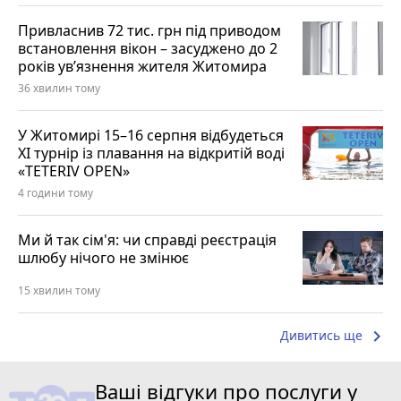
Привласнив 72 тис. грн під приводом
встановлення вікон – засуджено до 2
років ув’язнення жителя Житомира
36 хвилин тому
У Житомирі 15–16 серпня відбудеться
XI турнір із плавання на відкритій воді
«TETERIV OPEN»
4 години тому
Ми й так сім'я: чи справді реєстрація
шлюбу нічого не змінює
15 хвилин тому
keyboard_arrow_right
Дивитись ще
Ваші відгуки про послуги у