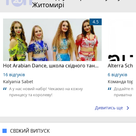
Житомирі
4.5
Hot Arabian Dance, школа східного танцю
16 відгуків
6 відгуків
Kalyania Sabet
Команда top2
А у нас новий набір! Чекаємо на кожну
Додайте пер
принцесу та королеву!
приватна ш
досвідом – 
keyboard_arrow_right
Дивитись ще
СВІЖИЙ ВИПУСК