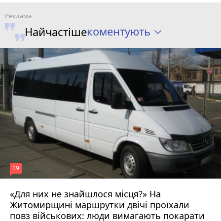
коментують
Найчастіше
19
«Для них не знайшлося місця?» На
Житомирщині маршрутки двічі проїхали
17 липня 2026 р.
повз військових: люди вимагають покарати