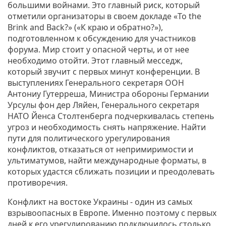
большими войнами. Это главный риск, который
отметили организаторы в своем докладе «To the
Brink and Back?» («К краю и обратно?»),
подготовленном к обсуждению для участников
форума. Мир стоит у опасной черты, и от нее
необходимо отойти. Этот главный месседж,
который звучит с первых минут конференции. В
выступлениях Генерального секретаря ООН
Антониу Гутерреша, Министра обороны Германии
Урсулы фон дер Ляйен, Генерального секретаря
НАТО Йенса Столтенберга подчеркивалась степень
угроз и необходимость снять напряжение. Найти
пути для политического урегулирования
конфликтов, отказаться от непримиримости и
ультиматумов, найти международные форматы, в
которых удастся сближать позиции и преодолевать
противоречия.
Конфликт на востоке Украины - один из самых
взрывоопасных в Европе. Именно поэтому с первых
дней к его урегулированию подключилось столько