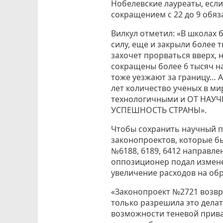
Нобелевские лауреаты, есл
сокращением с 22 до 9 обяз
Вилкул отметил: «В школах
силу, еще и закрыли более 
захочет прорваться вверх, 
сокращены более 6 тысяч на
тоже уезжают за границу… А
лет количество ученых в ми
технологичными и ОТ НАУ
УСПЕШНОСТЬ СТРАНЫ».
Чтобы сохранить научный по
законопроектов, которые б
№6188, 6189, 6412 направле
оппозиционер подал измене
увеличение расходов на об
«Законопроект №2721 возвра
только разрешила это делать
возможности теневой прива