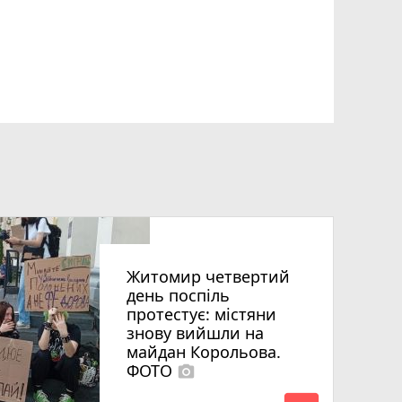
Житомир четвертий
день поспіль
протестує: містяни
знову вийшли на
майдан Корольова.
ФОТО
photo_camera