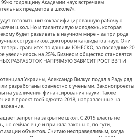
и 99-ю годовщину Академии наук встречаем
ательных предметов в школе?».
 будут готовить низкоквалифицированную рабочую
тысячи школ. Но и талантливую молодежь, которая
некому будет развивать в научном мире – за три рода
учных сотрудников, докторов и кандидатов наук. Они
 теперь сравните: по данным ЮНЕСКО, за последние 20
ре увеличилось на 25%. Бизнес и общество становятся
ЧНЫХ РАЗРАБОТОК НАПРЯМУЮ ЗАВИСИТ РОСТ ВВП И
тенциал Украины, Александр Вилкул подал в Раду ряд
ыли разработаны совместно с учеными. Законопроекты
ны на увеличения финансирования науки. Также
ния в проект госбюджета-2018, направленные на
разование.
щает запрет на закрытие школ. С 2015 власть не
, но сейчас еще и приняла законы о, по сути,
тизации объектов. Считаю несправедливым, когда