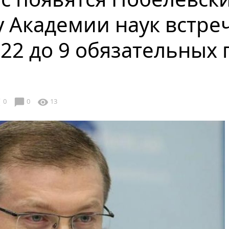
 Академии наук встре
22 до 9 обязательных 
chat_bubble
e
visibility
0
0
13