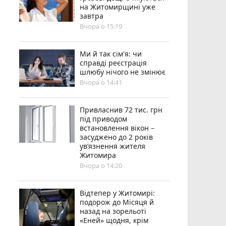
на Житомирщині уже
завтра
Вчора о 15:19
Ми й так сім'я: чи
справді реєстрація
шлюбу нічого не змінює
Вчора о 14:41
Привласнив 72 тис. грн
під приводом
встановлення вікон –
засуджено до 2 років
ув’язнення жителя
Житомира
Вчора о 14:20
Відтепер у Житомирі:
подорож до Місяця й
назад на зорельоті
«Еней» щодня, крім