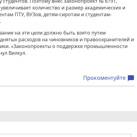
у студентов. Поэтому внес законопроект № 6191,
 увеличивает количество и размер академических и
нтам ПТУ, ВУЗов, детям-сиротам и студентам-
.
ание на эти цели должно быть взято путем
нятых расходов на чиновников и правоохранителей и
мики. «Законопроекты о поддержке промышленности
нул Вилкул.
Прокоментуйте
chat_bubble