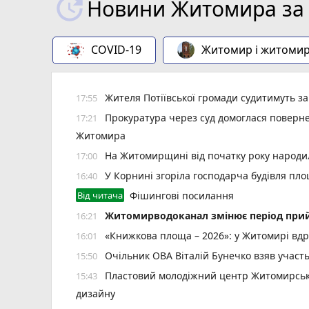
Новини Житомира за 
COVID-19
Житомир і житоми
Жителя Потіївської громади судитимуть з
17:55
Прокуратура через суд домоглася повернен
17:21
Житомира
На Житомирщині від початку року народил
17:00
У Корнині згоріла господарча будівля пло
16:40
Від читача
Фішингові посилання
Житомирводоканал змінює період прий
16:21
«Книжкова площа – 2026»: у Житомирі вдр
16:01
Очільник ОВА Віталій Бунечко взяв участ
15:50
Пластовий молодіжний центр Житомирської
15:43
дизайну