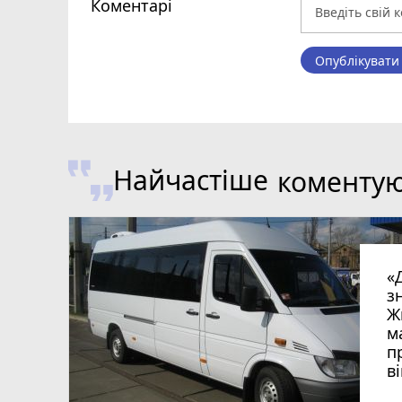
Коментарі
Опублікувати
Найчастіше
коменту
«
з
Ж
м
п
в
в