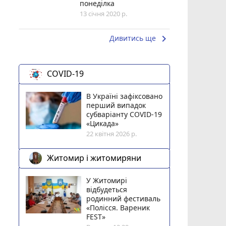
понеділка
13 січня 2020 р.
keyboard_arrow_right
Дивитись ще
COVID-19
В Україні зафіксовано
перший випадок
субваріанту COVID-19
«Цикада»
22 квітня 2026 р.
Житомир і житомиряни
У Житомирі
відбудеться
родинний фестиваль
«Полісся. Вареник
FEST»