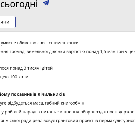
сьогодні
ряни
а умисне вбивство своєї співмешканки
ня громаді земельної ділянки вартістю понад 1,5 млн грн у це
ося понад 3 тисячі дітей
щею 100 кв. м
ому показників лічильників
уге відбудеться масштабний книгообмін
ь у робочій нараді з питань зміцнення обороноздатності держав
 міської ради реалізовує грантовий проєкт із пермакультурно