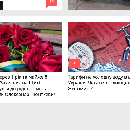
mode_comment
инних
19
mode_comment
6
рез 1 рік та майже 8
Тарифи на холодну воду в 
 Захисник на Щиті
України. Чекаємо підвищен
вся до рідного міста
Житомирі?
ик Олександр Піонткевич