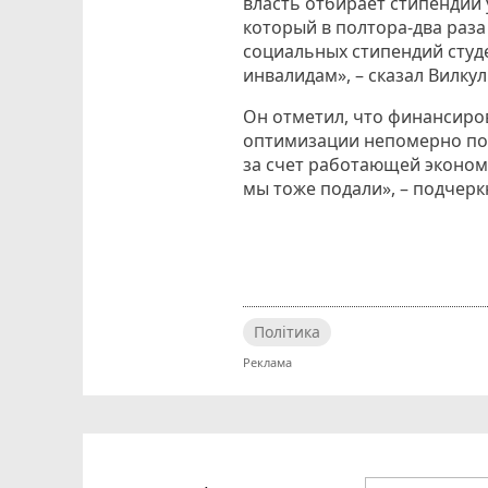
власть отбирает стипендии 
который в полтора-два раза
социальных стипендий студе
инвалидам», – сказал Вилкул
Он отметил, что финансиров
оптимизации непомерно под
за счет работающей эконо
мы тоже подали», – подчерк
Політика