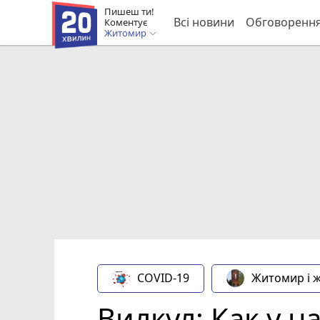
Пишеш ти!
Всі новини
Обговоренн
Коментує
Житомир
COVID-19
Житомир і 
Вилкул: Как у н