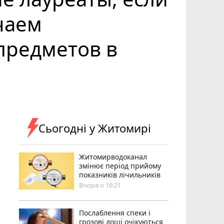
чаем
предметов в
Сьогодні у Житомирі
Житомирводоканал
змінює період прийому
показників лічильників
Вчора о 16:21
Послаблення спеки і
грозові дощі очікуються