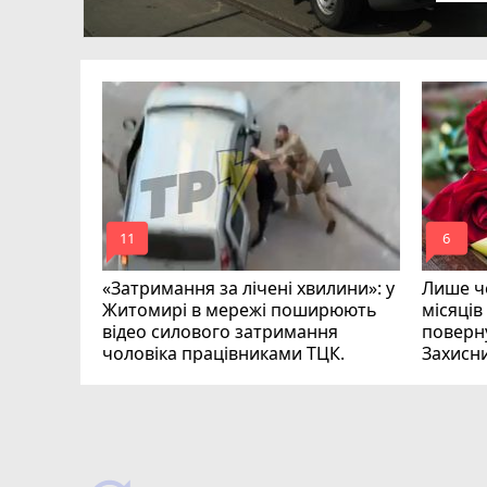
в
ий зник
и
mode_comment
mode_comment
11
6
«Затримання за лічені хвилини»: у
Лише че
Житомирі в мережі поширюють
місяців
відео силового затримання
поверну
чоловіка працівниками ТЦК.
Захисн
ВІДЕО
play_circle_filled