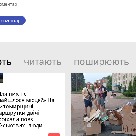
 коментар
ють
читають
поширюють
Для них не
найшлося місця?» На
итомирщині
аршрутки двічі
роїхали повз
ійськових: люди
имагають покарати