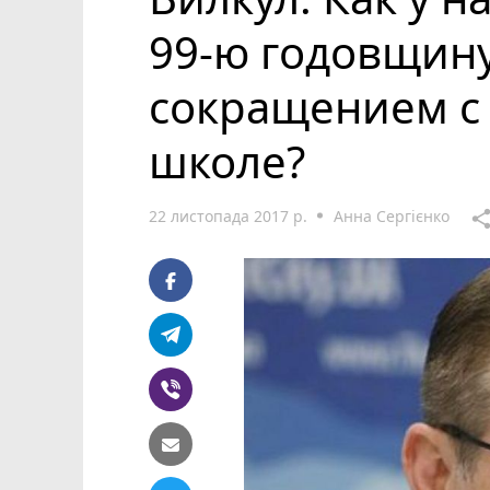
99-ю годовщину
сокращением с 
школе?
22 листопада 2017 р.
Анна Сергієнко
shar