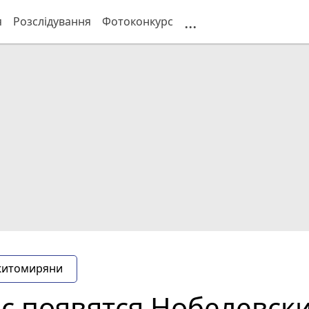
...
я
Розслідування
Фотоконкурс
житомиряни
ас появятся Нобелевск