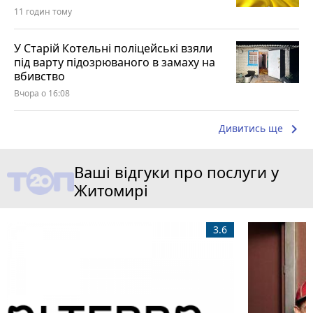
11 годин тому
У Старій Котельні поліцейські взяли
під варту підозрюваного в замаху на
вбивство
Вчора о 16:08
keyboard_arrow_right
Дивитись ще
Ваші відгуки про послуги у
Житомирі
3.6