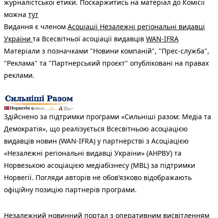
журналістської етики. Поскаржитись на матеріал до Комісії
можна
тут
Видання є членом
Асоціації Незалежні регіональні видавці
України
та Всесвітньої асоціації видавців
WAN-IFRA
Матеріали з позначками "Новини компаній", "Прес-служба",
"Реклама" та "Партнерський проєкт" опубліковані на правах
реклами.
Здійснено за підтримки програми «Сильніші разом: Медіа та
Демократія», що реалізується Всесвітньою асоціацією
видавців новин (WAN-IFRA) у партнерстві з Асоціацією
«Незалежні регіональні видавці України» (АНРВУ) та
Норвезькою асоціацією медіабізнесу (MBL) за підтримки
Норвегії. Погляди авторів не обов’язково відображають
офіційну позицію партнерів програми.
Незалежний новинний портал з оперативним висвітленням