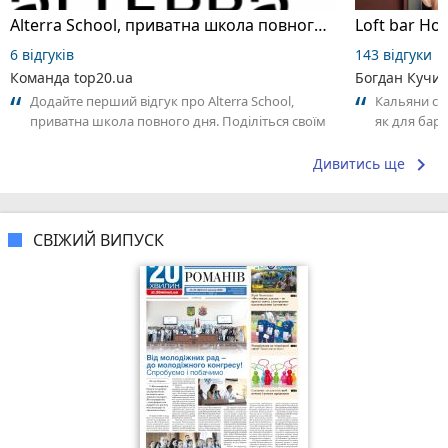
Alterra School, приватна школа повного дня
Loft bar Ho
6 відгуків
143 відгуки
Команда top20.ua
Богдан Кучи
Додайте перший відгук про Alterra School,
Кальяни сма
приватна школа повного дня. Поділіться своїм
як для бару
досвідом – що Вам сподобалось, а...
що я куштув
keyboard_arrow_right
Дивитись ще
СВІЖИЙ ВИПУСК