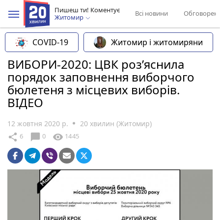
Пишеш ти! Коментує
Всі новини
Обговорен
Житомир
COVID-19
Житомир і житомиряни
ВИБОРИ-2020: ЦВК роз’яснила
порядок заповнення виборчого
бюлетеня з місцевих виборів.
ВІДЕО
12 жовтня 2020 р.
20 хвилин (Житомир)
chat_bubble
share
visibility
6
0
1445