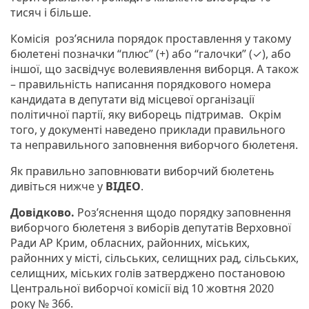
тисяч і більше.
Комісія розʼяснила порядок проставлення у такому
бюлетені позначки “плюс” (+) або “галочки” (✓), або
іншої, що засвідчує волевиявлення виборця. А також
– правильність написання порядкового номера
кандидата в депутати від місцевої організації
політичної партії, яку виборець підтримав. Окрім
того, у документі наведено приклади правильного
та неправильного заповнення виборчого бюлетеня.
Як правильно заповнювати виборчий бюлетень
дивіться нижче у
ВІДЕО
.
Довідково.
Роз’яснення щодо порядку заповнення
виборчого бюлетеня з виборів депутатів Верховної
Ради АР Крим, обласних, районних, міських,
районних у місті, сільських, селищних рад, сільських,
селищних, міських голів затверджено постановою
Центральної виборчої комісії від 10 жовтня 2020
року № 366.