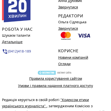
Анна Дубовик
Звернутися
РЕДАКТОРИ
Ольга Сідлецька
Звернутися
РОБОТА У НАС
Шукаєм таланти
Детальніше
КОРИСНЕ
phone_in_talk
(0412)418-189
Новини компаній
Огляди
Правила користування сайтом
Умови і правила надання платного доступу
Редакція керується в своїй роботі
"Кодексом етики
українського журналіста"
, затвердженим Комісією з