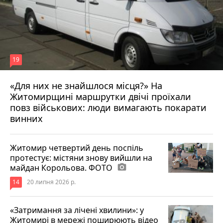
19
«Для них не знайшлося місця?» На
Житомирщині маршрутки двічі проїхали
17 липня 2026 р.
повз військових: люди вимагають покарати
винних
Житомир четвертий день поспіль
протестує: містяни знову вийшли на
майдан Корольова. ФОТО
photo_camera
14
20 липня 2026 р.
«Затримання за лічені хвилини»: у
Житомирі в мережі поширюють відео