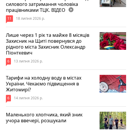
силового затримання чоловіка
працівниками ТЦК. ВІДЕО
play_circle_filled
11
18 липня 2026 р.
Лише через 1 рік та майже 8 місяців
Захисник на Щиті повернувся до
рідного міста Захисник Олександр
Піонткевич
6
13 липня 2026 р.
Тарифи на холодну воду в містах
України. Чекаємо підвищення в
Житомирі?
6
14 липня 2026 р.
Маленького хлопчика, який зник
учора ввечері, розшукали