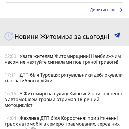
keyboard_arrow_right
Дивитись ще
Новини Житомира за сьогодні
22:00
Увага жителям Житомирщини! Найближчим
часом не нехтуйте сигналами повітряної тривоги!
17:11
ДТП біля Туровця: рятувальники деблокували
тіло загиблої водійки
16:16
У Житомирі на вулиці Київській при зіткненні
з автомобілем травми отримав 18-річний
мотоцикліст
14:04
Жахлива ДТП біля Коростеня: при зіткненні
трьох автомобілів семеро травмованих, серед них