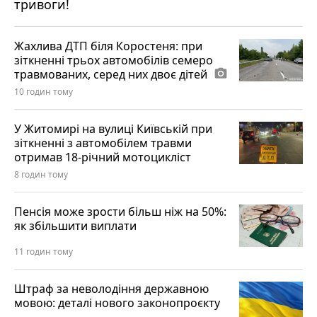
тривоги!
Жахлива ДТП біля Коростеня: при
зіткненні трьох автомобілів семеро
травмованих, серед них двоє дітей
photo_camera
10 годин тому
У Житомирі на вулиці Київській при
зіткненні з автомобілем травми
отримав 18-річний мотоцикліст
8 годин тому
Пенсія може зрости більш ніж на 50%:
як збільшити виплати
11 годин тому
Штраф за неволодіння державною
мовою: деталі нового законопроєкту