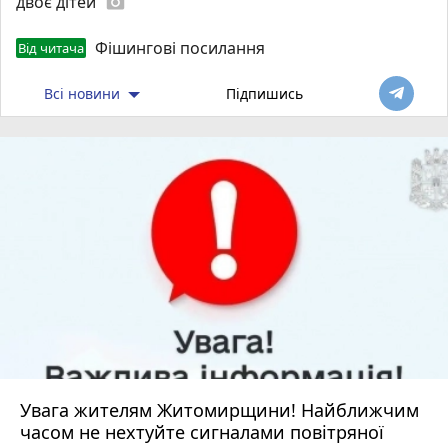
двоє дітей
photo_camera
Фішингові посилання
Від читача
Всі новини
Підпишись
Увага жителям Житомирщини! Найближчим
часом не нехтуйте сигналами повітряної