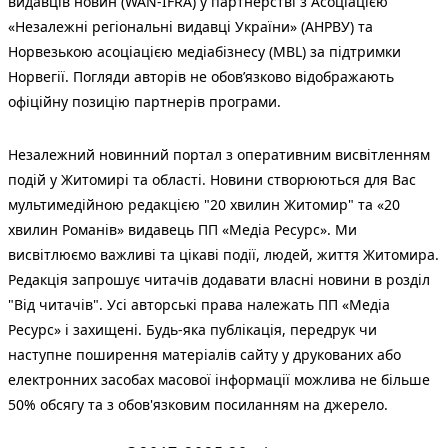
видавців новин (WAN-IFRA) у партнерстві з Асоціацією
«Незалежні регіональні видавці України» (АНРВУ) та
Норвезькою асоціацією медіабізнесу (MBL) за підтримки
Норвегії. Погляди авторів не обов’язково відображають
офіційну позицію партнерів програми.
Незалежний новинний портал з оперативним висвітленням
подій у Житомирі та області. Новини створюються для Вас
мультимедійною редакцією "20 хвилин Житомир" та «20
хвилин Романів» видавець ПП «Медіа Ресурс». Ми
висвітлюємо важливі та цікаві події, людей, життя Житомира.
Редакція запрошує читачів додавати власні новини в розділ
"Від читачів". Усі авторські права належать ПП «Медіа
Ресурс» і захищені. Будь-яка публiкацiя, передрук чи
наступне поширення матеріалів сайту у друкованих або
електронних засобах масової інформації можлива не більше
50% обсягу та з обов'язковим посиланням на джерело.