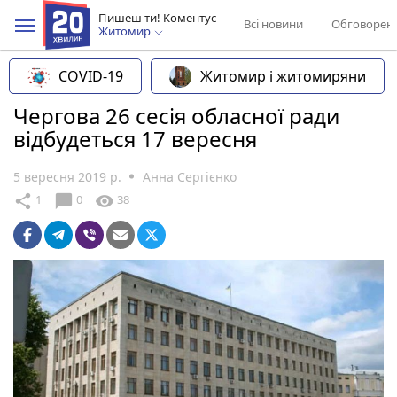
Пишеш ти! Коментує
Всі новини
Обговорен
Житомир
COVID-19
Житомир і житомиряни
Чергова 26 сесія обласної ради
відбудеться 17 вересня
5 вересня 2019 р.
Анна Сергієнко
chat_bubble
share
visibility
1
0
38