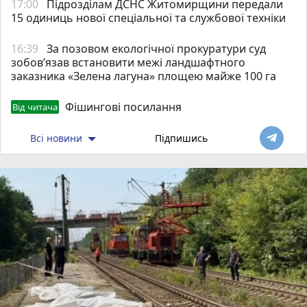
17:00
Підрозділам ДСНС Житомирщини передали
15 одиниць нової спеціальної та службової техніки
16:39
За позовом екологічної прокуратури суд
зобов’язав встановити межі ландшафтного
заказника «Зелена лагуна» площею майже 100 га
Фішингові посилання
Від читача
Всі новини
Підпишись