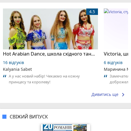
4.5
Hot Arabian Dance, школа східного танцю
16 відгуків
6 відгуків
Kalyania Sabet
Маринина М
А у нас новий набір! Чекаємо на кожну
Замечатель
принцесу та королеву!
доброжела
коллективо
keyboard_arrow_right
Дивитись ще
СВІЖИЙ ВИПУСК