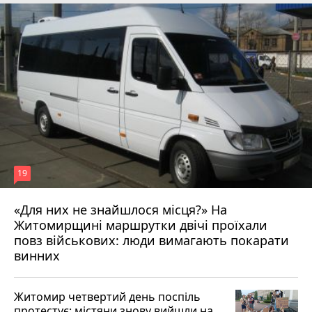
19
«Для них не знайшлося місця?» На
Житомирщині маршрутки двічі проїхали
17 липня 2026 р.
повз військових: люди вимагають покарати
винних
Житомир четвертий день поспіль
протестує: містяни знову вийшли на