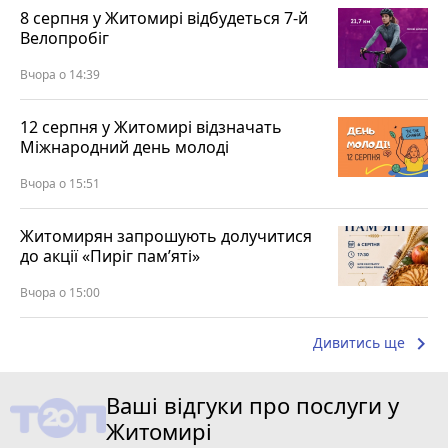
8 серпня у Житомирі відбудеться 7-й
Велопробіг
Вчора о 14:39
12 серпня у Житомирі відзначать
Міжнародний день молоді
Вчора о 15:51
Житомирян запрошують долучитися
до акції «Пиріг пам’яті»
Вчора о 15:00
keyboard_arrow_right
Дивитись ще
Ваші відгуки про послуги у
Житомирі