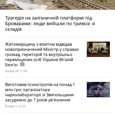
Трагедія на залізничній платформі під
Броварами: люди вийшли по тривозі зі
складів
Житомирщину з візитом відвідав
новопризначений Міністр у справах
громад, територій та внутрішньо
переміщених осіб України Віталій
Безгін
photo_camera
Вчора об 11:00
Виготовив психотропів на понад 1
млн грн: організатора
нарколабораторії зі Звягельщини
засуджено до 7 років ув'язнення
Вчора о 12:20