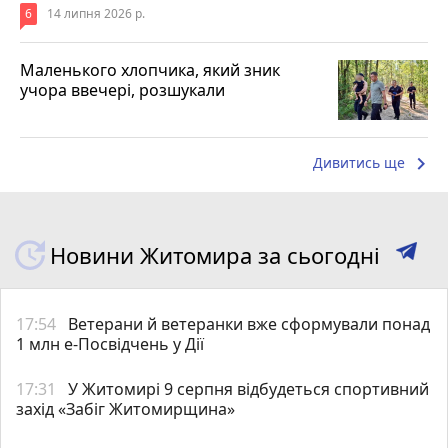
6
14 липня 2026 р.
Маленького хлопчика, який зник
учора ввечері, розшукали
keyboard_arrow_right
Дивитись ще
Новини Житомира за сьогодні
17:54
Ветерани й ветеранки вже сформували понад
1 млн е-Посвідчень у Дії
17:31
У Житомирі 9 серпня відбудеться спортивний
захід «Забіг Житомирщина»