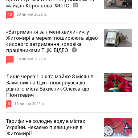
майдан Корольова. ФОТО
photo_camera
13
20 липня 2026 р.
«Затримання за лічені хвилини»: у
Житомирі в мережі поширюють відео
силового затримання чоловіка
працівниками ТЦК. ВІДЕО
play_circle_filled
11
18 липня 2026 р.
Лише через 1 рік та майже 8 місяців
Захисник на Щиті повернувся до
рідного міста Захисник Олександр
Піонткевич
6
13 липня 2026 р.
Тарифи на холодну воду в містах
України. Чекаємо підвищення в
Житомирі?