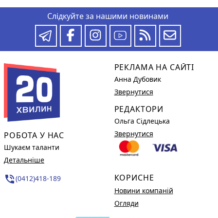
Слідкуйте за нашими новинами
РЕКЛАМА НА САЙТІ
Анна Дубовик
Звернутися
РЕДАКТОРИ
Ольга Сідлецька
Звернутися
РОБОТА У НАС
Шукаєм таланти
Детальніше
КОРИСНЕ
phone_in_talk
(0412)418-189
Новини компаній
Огляди