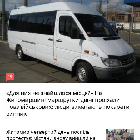
19
«Для них не знайшлося місця?» На
Житомирщині маршрутки двічі проїхали
17 липня 2026 р.
повз військових: люди вимагають покарати
винних
Житомир четвертий день поспіль
протестує: містяни знову вийшли на