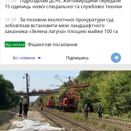
17:00
Підрозділам ДСНС Житомирщини передали
15 одиниць нової спеціальної та службової техніки
16:39
За позовом екологічної прокуратури суд
зобов’язав встановити межі ландшафтного
заказника «Зелена лагуна» площею майже 100 га
Фішингові посилання
Від читача
Всі новини
Підпишись