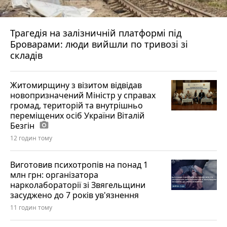
Трагедія на залізничній платформі під
Броварами: люди вийшли по тривозі зі
складів
Житомирщину з візитом відвідав
новопризначений Міністр у справах
громад, територій та внутрішньо
переміщених осіб України Віталій
Безгін
photo_camera
12 годин тому
Виготовив психотропів на понад 1
млн грн: організатора
нарколабораторії зі Звягельщини
засуджено до 7 років ув'язнення
11 годин тому