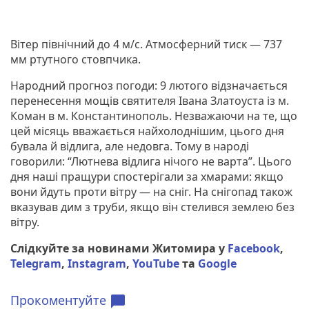
Вітер північний до 4 м/с. Атмосферний тиск — 737
мм ртутного стовпчика.
Народний прогноз погоди: 9 лютого відзначається
перенесення мощів святителя Івана Златоуста із м.
Коман в м. Константинополь. Незважаючи на те, що
цей місяць вважається найхолоднішим, цього дня
бувала й відлига, але недовга. Тому в народі
говорили: “Лютнева відлига нічого не варта”. Цього
дня наші пращури спостерігали за хмарами: якщо
вони йдуть проти вітру — на сніг. На снігопад також
вказував дим з труби, якщо він стелився землею без
вітру.
Слідкуйте за новинами Житомира у
Facebook
,
Telegram
,
Instagram
,
YouTube
та
Google
Прокоментуйте
chat_bubble