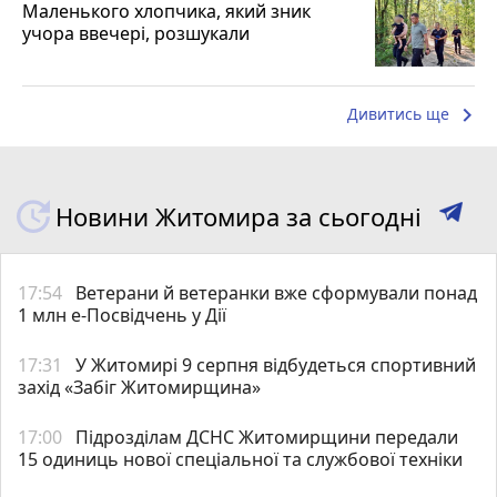
Маленького хлопчика, який зник
учора ввечері, розшукали
keyboard_arrow_right
Дивитись ще
Новини Житомира за сьогодні
17:54
Ветерани й ветеранки вже сформували понад
1 млн е-Посвідчень у Дії
17:31
У Житомирі 9 серпня відбудеться спортивний
захід «Забіг Житомирщина»
17:00
Підрозділам ДСНС Житомирщини передали
15 одиниць нової спеціальної та службової техніки