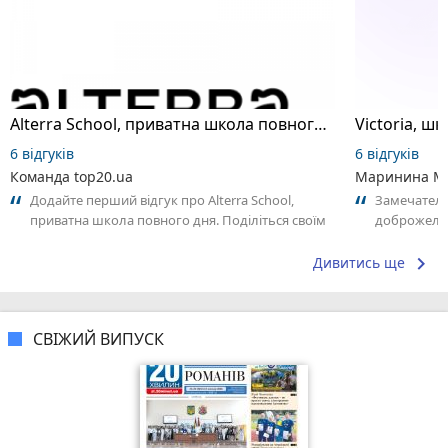
Alterra School, приватна школа повного дня
6 відгуків
6 відгуків
Команда top20.ua
Маринина М
Додайте перший відгук про Alterra School,
Замечатель
приватна школа повного дня. Поділіться своїм
доброжела
досвідом – що Вам сподобалось, а...
коллективо
keyboard_arrow_right
Дивитись ще
СВІЖИЙ ВИПУСК