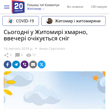
Пишеш ти! Коментує
Всі новини
Обговорен
Житомир
COVID-19
Житомир і житомиряни
Сьогодні у Житомирі хмарно,
ввечері очікується сніг
16 лютого 2018 р.
Анна Сергієнко
chat_bubble
share
visibility
0
0
15