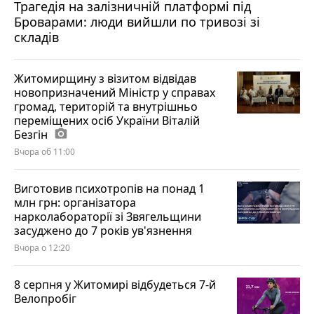
Трагедія на залізничній платформі під
Броварами: люди вийшли по тривозі зі
складів
Житомирщину з візитом відвідав
новопризначений Міністр у справах
громад, територій та внутрішньо
переміщених осіб України Віталій
Безгін
photo_camera
Вчора об 11:00
Виготовив психотропів на понад 1
млн грн: організатора
нарколабораторії зі Звягельщини
засуджено до 7 років ув'язнення
Вчора о 12:20
8 серпня у Житомирі відбудеться 7-й
Велопробіг