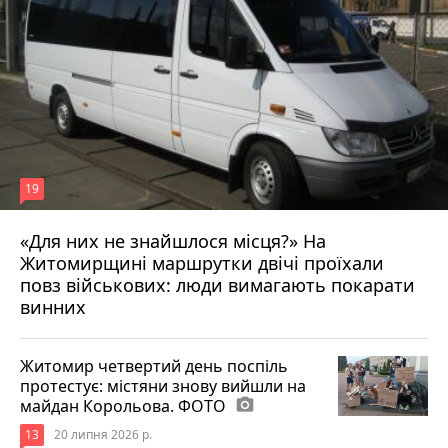
19
«Для них не знайшлося місця?» На
Житомирщині маршрутки двічі проїхали
17 липня 2026 р.
повз військових: люди вимагають покарати
винних
Житомир четвертий день поспіль
протестує: містяни знову вийшли на
майдан Корольова. ФОТО
photo_camera
13
20 липня 2026 р.