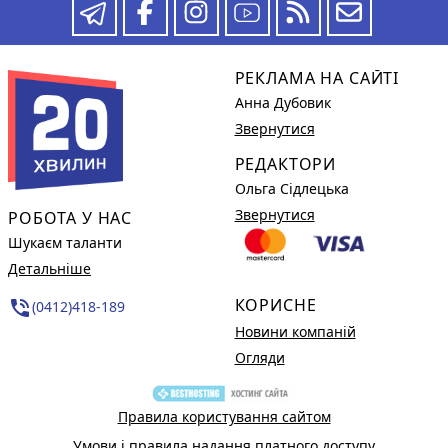
РЕКЛАМА НА САЙТІ
Анна Дубовик
Звернутися
РЕДАКТОРИ
Ольга Сідлецька
Звернутися
РОБОТА У НАС
Шукаєм таланти
Детальніше
КОРИСНЕ
phone_in_talk
(0412)418-189
Новини компаній
Огляди
Правила користування сайтом
Умови і правила надання платного доступу