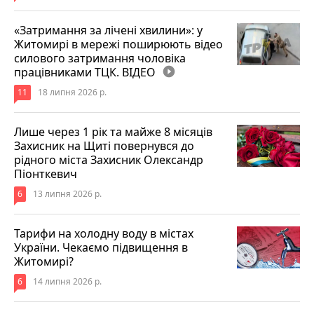
«Затримання за лічені хвилини»: у
Житомирі в мережі поширюють відео
силового затримання чоловіка
працівниками ТЦК. ВІДЕО
play_circle_filled
11
18 липня 2026 р.
Лише через 1 рік та майже 8 місяців
Захисник на Щиті повернувся до
рідного міста Захисник Олександр
Піонткевич
6
13 липня 2026 р.
Тарифи на холодну воду в містах
України. Чекаємо підвищення в
Житомирі?
6
14 липня 2026 р.