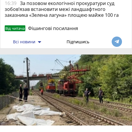
16:39
За позовом екологічної прокуратури суд
зобов’язав встановити межі ландшафтного
заказника «Зелена лагуна» площею майже 100 га
Фішингові посилання
Від читача
Всі новини
Підпишись