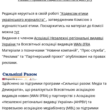
Редакція керується в своїй роботі
"Кодексом етики
українського журналіста"
, затвердженим Комісією з
журналістської етики. Поскаржитись на матеріал до Комісії
можна
тут
Видання є членом
Асоціації Незалежні регіональні видавці
України
та Всесвітньої асоціації видавців
WAN-IFRA
Матеріали з позначками "Новини компаній", "Прес-служба",
"Реклама" та "Партнерський проєкт" опубліковані на правах
реклами.
Здійснено за підтримки програми «Сильніші разом: Медіа та
Демократія», що реалізується Всесвітньою асоціацією
видавців новин (WAN-IFRA) у партнерстві з Асоціацією
«Незалежні регіональні видавці України» (АНРВУ) та
Норвезькою асоціацією медіабізнесу (MBL) за підтримки