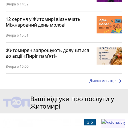
Вчора о 14:39
12 серпня у Житомирі відзначать
Міжнародний день молоді
Вчора о 15:51
Житомирян запрошують долучитися
до акції «Пиріг пам’яті»
Вчора о 15:00
keyboard_arrow_right
Дивитись ще
Ваші відгуки про послуги у
Житомирі
3.6