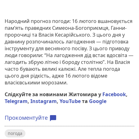
Народний прогноз погоди: 16 лютого вшановується
пам’ять праведних Симеона-Богоприємця, Ганни-
пророчиці та Власія Кесарійського. З цього дня у
давнину розпочиналось лагодження — підготовка
інструменту для весняного посіву. З цього приводу
люди говорили: “На лагодження дід встає вдосвіта —
лагодить збрую літню і бороду столітню”. На Власія
часто бувають великі калюжі. Але тепла погода
цього дня рідкість, адже 16 лютого відоме
власієвськими морозами.
Слідкуйте за новинами Житомира у
Facebook
,
Telegram
,
Instagram
,
YouTube
та
Google
Прокоментуйте
chat_bubble
погода