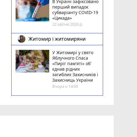
В Україні зафіксовано
перший випадок
субваріанту COVID-19
«Цикада»
22 квітня 2026 р.
Житомир і житомиряни
У Житомирі у свято
Яблучного Спаса
«Пиріг пам'яті» об'
єднав рідних
загиблих Захисників і
Захисниць України
Вчора о 14:00