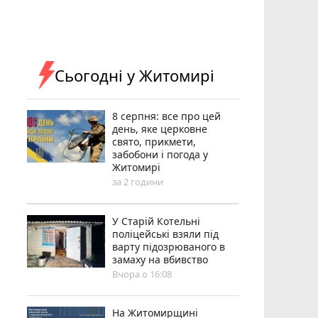
Сьогодні у Житомирі
8 серпня: все про цей
день, яке церковне
свято, прикмети,
забобони і погода у
Житомирі
за 2 години
У Старій Котельні
поліцейські взяли під
варту підозрюваного в
замаху на вбивство
Вчора о 16:08
Н️а Житомирщині