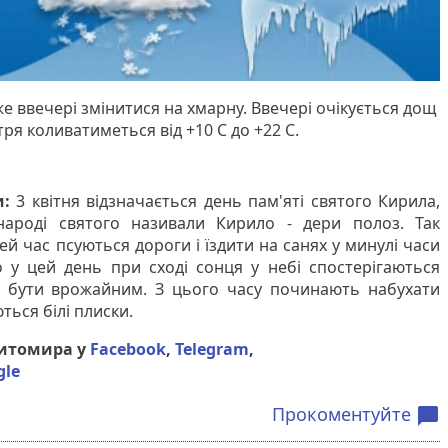
е ввечері змінитися на хмарну. Ввечері очікується дощ
тря коливатиметься від +10 С до +22 С.
и:
3 квітня відзначається день пам'яті святого Кирила,
народі святого називали Кирило - дери полоз. Так
ей час псуються дороги і їздити на санях у минулі часи
у цей день при сході сонця у небі спостерігаються
яє бути врожайним. З цього часу починають набухати
ься білі плиски.
Житомира у
Facebook
,
Telegram
,
gle
Прокоментуйте
chat_bubble