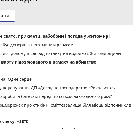
ряни
не свято, прикмети, забобони і погода у Житомирі
ебує донорів з негативним резусом!
нулися додому після відпочинку на водоймах Житомирщини
д варту підозрюваного в замаху на вбивство
їна. Одне серце
нкціонування ДП «Дослідне господарство «Рихальське»
но зробити батькам перед початком навчального року?
оцмережах про стихійні сміттєзвалища біля місць відпочинку в
спеку: +38°C
не рекомендовано: вода на відповідає нормам