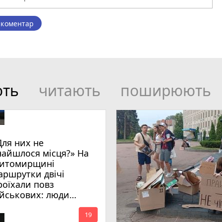
 коментар
ють
читають
поширюють
Для них не
найшлося місця?» На
итомирщині
аршрутки двічі
роїхали повз
ійськових: люди
имагають покарати
mode_comment
инних
19