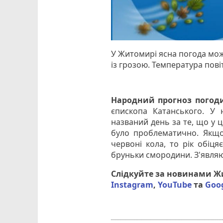
У Житомирі ясна погода мож
із грозою. Температура пові
Народний прогноз погод
єпископа Катанського. У 
названий день за те, що у ц
було проблематично. Якщо 
червоні кола, то рік обіц
бруньки смородини. З'являют
Слідкуйте за новинами 
Instagram
,
YouTube
та
Goo