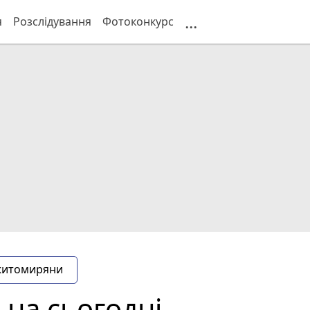
...
я
Розслідування
Фотоконкурс
житомиряни
 на сьогодні