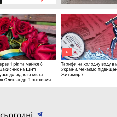
mode_comment
6
рез 1 рік та майже 8
Тарифи на холодну воду в 
 Захисник на Щиті
України. Чекаємо підвищен
вся до рідного міста
Житомирі?
ик Олександр Піонткевич
сьогодні