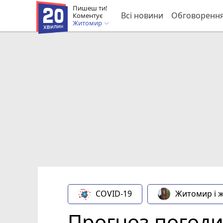
Пишеш ти!
Всі новини
Обговоренн
Коментує
Житомир
COVID-19
Житомир і 
Прогноз погоди