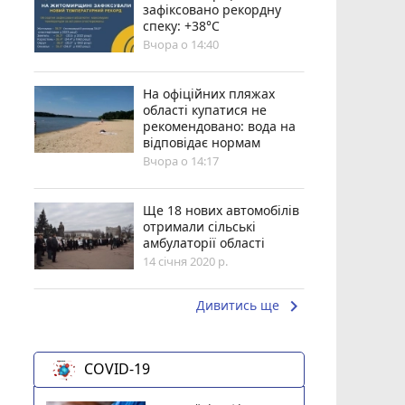
зафіксовано рекордну
спеку: +38°C
Вчора о 14:40
На офіційних пляжах
області купатися не
рекомендовано: вода на
відповідає нормам
Вчора о 14:17
Ще 18 нових автомобілів
отримали сільські
амбулаторії області
14 січня 2020 р.
keyboard_arrow_right
Дивитись ще
COVID-19