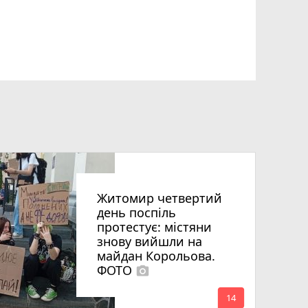
Житомир четвертий
день поспіль
протестує: містяни
знову вийшли на
майдан Корольова.
ФОТО
photo_camera
mode_comment
14