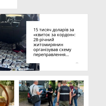
ниць
15 тисяч доларів за
«квиток за кордон»:
28-річний
житомирянин
організував схему
переправлення
рії
чоловіків призовного
віку за межі країни
photo_camera
оків