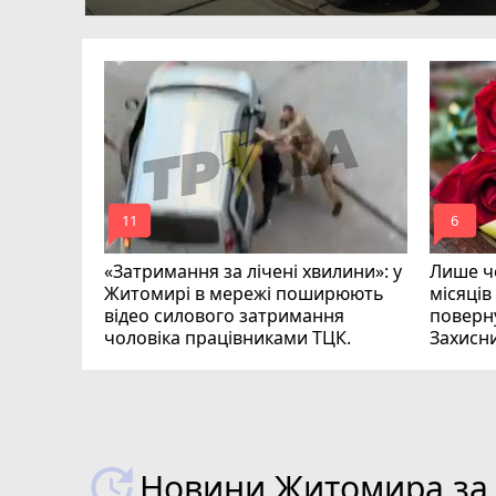
ий зник
и
mode_comment
mode_comment
11
6
«Затримання за лічені хвилини»: у
Лише че
Житомирі в мережі поширюють
місяців
відео силового затримання
поверну
чоловіка працівниками ТЦК.
Захисн
ВІДЕО
play_circle_filled
Новини Житомира за 