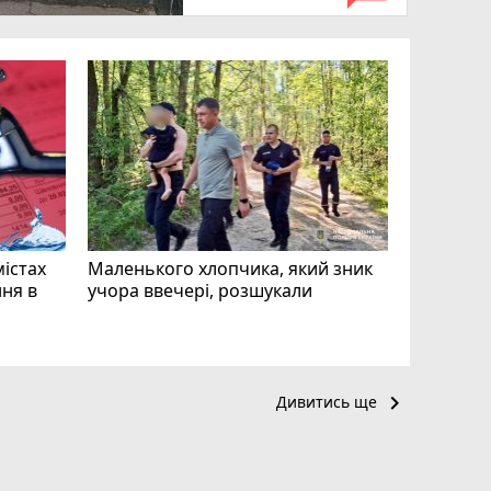
«Затриман
Житомир
відео си
чоловіка
ВІДЕО
play_circle_filled
mode_comment
11
містах
Маленького хлопчика, який зник
ня в
учора ввечері, розшукали
keyboard_arrow_right
Дивитись ще