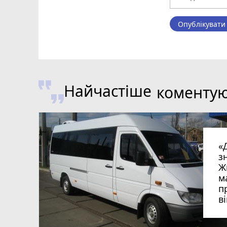
Опублікувати
Найчастіше
коменту
«
з
Ж
м
п
в
в
в