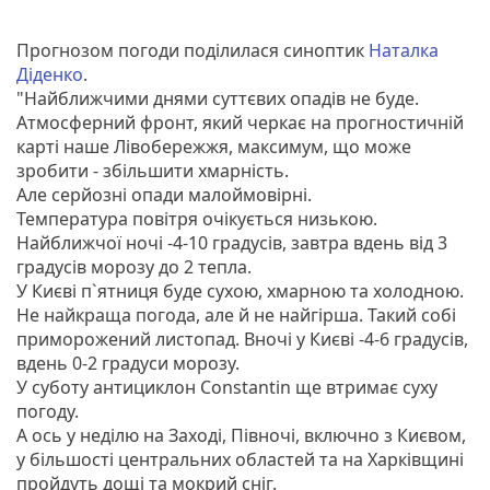
Прогнозом погоди поділилася синоптик
Наталка
Діденко
.
"Найближчими днями суттєвих опадів не буде.
Атмосферний фронт, який черкає на прогностичній
карті наше Лівобережжя, максимум, що може
зробити - збільшити хмарність.
Але серйозні опади малоймовірні.
Температура повітря очікується низькою.
Найближчої ночі -4-10 градусів, завтра вдень від 3
градусів морозу до 2 тепла.
У Києві п`ятниця буде сухою, хмарною та холодною.
Не найкраща погода, але й не найгірша. Такий собі
приморожений листопад. Вночі у Києві -4-6 градусів,
вдень 0-2 градуси морозу.
У суботу антициклон Constantin ще втримає суху
погоду.
А ось у неділю на Заході, Півночі, включно з Києвом,
у більшості центральних областей та на Харківщині
пройдуть дощі та мокрий сніг.