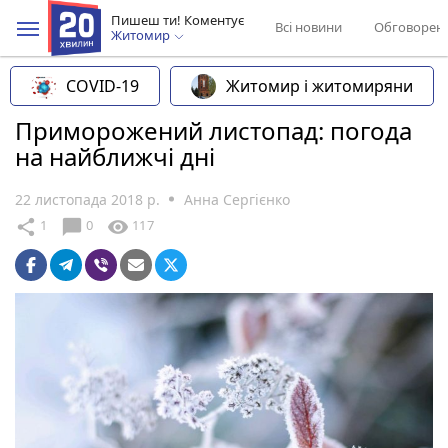
Пишеш ти! Коментує
Всі новини
Обговорен
Житомир
COVID-19
Житомир і житомиряни
Приморожений листопад: погода
на найближчі дні
22 листопада 2018 р.
Анна Сергієнко
chat_bubble
share
visibility
1
0
117