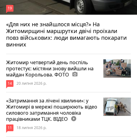
19
«Для них не знайшлося місця?» На
Житомирщині маршрутки двічі проїхали
17 липня 2026 р.
повз військових: люди вимагають покарати
винних
Житомир четвертий день поспіль
протестує: містяни знову вийшли на
майдан Корольова. ФОТО
photo_camera
14
20 липня 2026 р.
«Затримання за лічені хвилини»: у
Житомирі в мережі поширюють відео
силового затримання чоловіка
працівниками ТЦК. ВІДЕО
play_circle_filled
11
18 липня 2026 р.