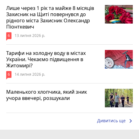
Лише через 1 рік та майже 8 місяців
Захисник на Щиті повернувся до
рідного міста Захисник Олександр
Піонткевич
6
13 липня 2026 р.
Тарифи на холодну воду в містах
України. Чекаємо підвищення в
Житомирі?
6
14 липня 2026 р.
Маленького хлопчика, який зник
учора ввечері, розшукали
keyboard_arrow_right
Дивитись ще