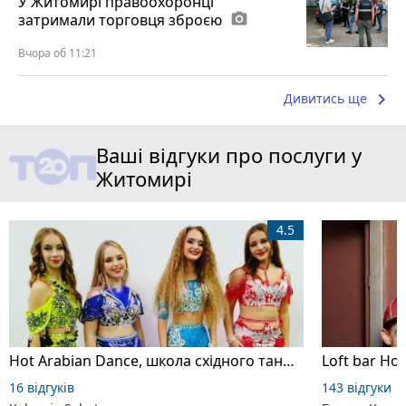
У Житомирі правоохоронці
затримали торговця зброєю
photo_camera
Вчора об 11:21
keyboard_arrow_right
Дивитись ще
Ваші відгуки про послуги у
Житомирі
4.5
Hot Arabian Dance, школа східного танцю
Loft bar Ho
16 відгуків
143 відгуки