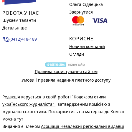
Ольга Сідлецька
Звернутися
РОБОТА У НАС
Шукаєм таланти
Детальніше
КОРИСНЕ
phone_in_talk
(0412)418-189
Новини компаній
Огляди
Правила користування сайтом
Умови і правила надання платного доступу
Редакція керується в своїй роботі
"Кодексом етики
українського журналіста"
, затвердженим Комісією з
журналістської етики. Поскаржитись на матеріал до Комісії
можна
тут
Видання є членом
Асоціації Незалежні регіональні видавці