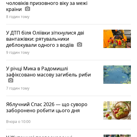
чоловіків призовного віку за межі
країни
photo_camera
8 годин тому
У ДТП біля Оліївки зіткнулися дві
вантажівки: рятувальники
деблокували одного з водіїв
photo_camera
9 годин тому
У річці Мика в Радомишлі
зафіксовано масову загибель риби
photo_camera
7 годин тому
Яблучний Спас 2026 — що суворо
заборонено робити цього дня
Вчора о 10:00