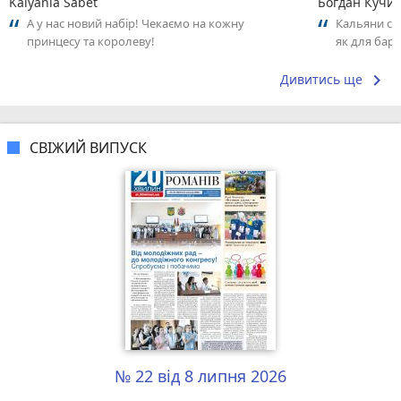
Kalyania Sabet
Богдан Кучи
А у нас новий набір! Чекаємо на кожну
Кальяни сма
принцесу та королеву!
як для бару
що я куштув
keyboard_arrow_right
Дивитись ще
СВІЖИЙ ВИПУСК
№ 22 від 8 липня 2026