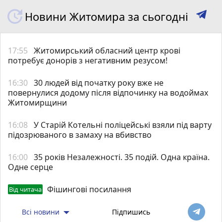
Новини Житомира за сьогодні
17:55
Житомирський обласний центр крові
потребує донорів з негативним резусом!
16:30
30 людей від початку року вже не
повернулися додому після відпочинку на водоймах
Житомирщини
16:08
У Старій Котельні поліцейські взяли під варту
підозрюваного в замаху на вбивство
16:00
35 років Незалежності. 35 подій. Одна країна.
Одне серце
Фішингові посилання
Від читача
Всі новини
Підпишись