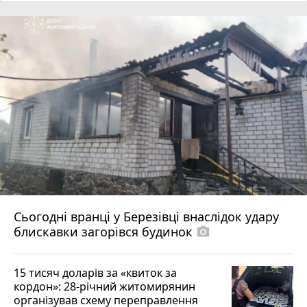
Сьогодні вранці у Березівці внаслідок удару
блискавки загорівся будинок
photo_camera
15 тисяч доларів за «квиток за
кордон»: 28-річний житомирянин
організував схему переправлення