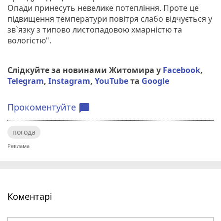
Опади принесуть невелике потепління. Проте це
підвищення температури повітря слабо відчується у
зв`язку з типово листопадовою хмарністю та
вологістю".
Слідкуйте за новинами Житомира у
Facebook
,
Telegram
,
Instagram
,
YouTube
та
Google
Прокоментуйте
chat_bubble
погода
Коментарі