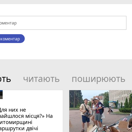
 коментар
ють
читають
поширюють
Для них не
найшлося місця?» На
итомирщині
аршрутки двічі