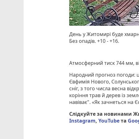
День у Житомирі буде хмарни
Без опадів. +10 - +16.
Атмосферний тиск 744 мм, ві
Народний прогноз погоди: 
Євфимія Нового, Солунського
сніг, з того числа весна від
коріння трав й дерев із земл
навіває". «Як зачнеться на 
Слідкуйте за новинами 
Instagram
,
YouTube
та
Goo