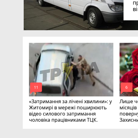
п
в
в
в
ий зник
и
mode_comment
mode_comment
11
6
«Затримання за лічені хвилини»: у
Лише че
Житомирі в мережі поширюють
місяців
відео силового затримання
поверну
чоловіка працівниками ТЦК.
Захисн
ВІДЕО
play_circle_filled