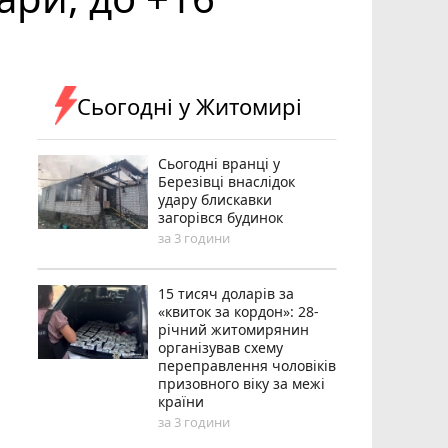
Сьогодні у Житомирі
Сьогодні вранці у
Березівці внаслідок
удару блискавки
загорівся будинок
за 3 години
15 тисяч доларів за
«квиток за кордон»: 28-
річний житомирянин
організував схему
переправлення чоловіків
призовного віку за межі
країни
за 3 години