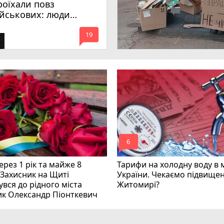
роїхали повз
ійськових: люди
имагають покарати
mode_comment
инних
19
mode_comment
6
рез 1 рік та майже 8
Тарифи на холодну воду в 
 Захисник на Щиті
України. Чекаємо підвищен
вся до рідного міста
Житомирі?
ик Олександр Піонткевич