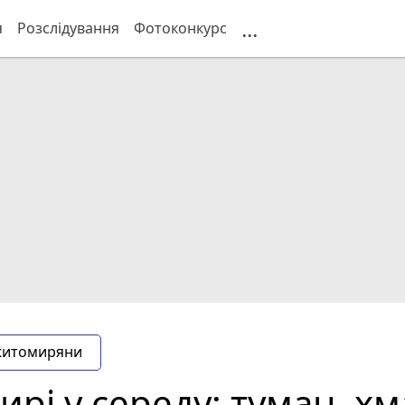
...
я
Розслідування
Фотоконкурс
житомиряни
рі у середу: туман, хм