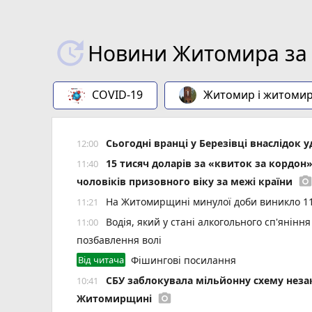
Новини Житомира за 
COVID-19
Житомир і житоми
Сьогодні вранці у Березівці внаслідок 
12:00
15 тисяч доларів за «квиток за кордон
11:40
photo_camer
чоловіків призовного віку за межі країни
На Житомирщині минулої доби виникло 11 
11:21
Водія, який у стані алкогольного сп'янін
11:00
позбавлення волі
Від читача
Фішингові посилання
СБУ заблокувала мільйонну схему незак
10:41
photo_camera
Житомирщині