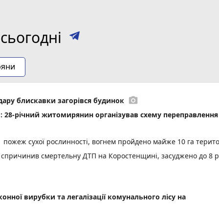
сьогодні
ряни
photo_camera
удару блискавки загорівся будинок
»: 28-річний житомирянин організував схему переправлення
a
пожеж сухої рослинності, вогнем пройдено майже 10 га терито
ня спричинив смертельну ДТП на Коростенщині, засуджено до 8 р
онної вирубки та легалізації комунального лісу на