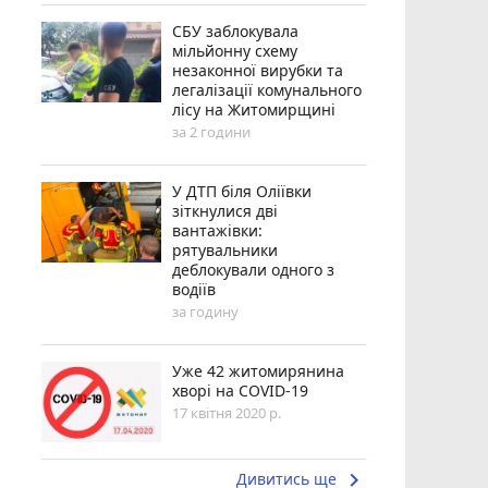
СБУ заблокувала
мільйонну схему
незаконної вирубки та
легалізації комунального
лісу на Житомирщині
за 2 години
У ДТП біля Оліївки
зіткнулися дві
вантажівки:
рятувальники
деблокували одного з
водіїв
за годину
Уже 42 житомирянина
хворі на COVID-19
17 квітня 2020 р.
keyboard_arrow_right
Дивитись ще