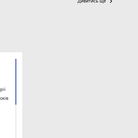
keyboard_arrow_right
Дивитись ще
рії
оків