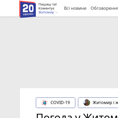
Пишеш ти!
Всі новини
Обговоренн
Коментує
Житомир
COVID-19
Житомир і 
Погода у Житоми