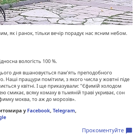
м, як і ранок, тільки вечір порадує нас ясним небом.
дносна вологість 100 %.
цього дня вшановується пам'ять преподобного
. Наші пращури помітили, з якого числа у жовтні піде
криється у квітні. І ще приказували: "Єфимій холодом
ею смикає, всяку комаху в тьмяній траві укриває, сон
Єфимку моква, то аж до морозів».
Житомира у
Facebook
,
Telegram
,
gle
Прокоментуйте
chat_bubble