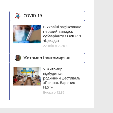
COVID-19
В Україні зафіксовано
перший випадок
субваріанту COVID-19
«Цикада»
22 квітня 2026 р.
Житомир і житомиряни
У Житомирі
відбудеться
родинний фестиваль
«Полісся. Вареник
FEST»
Вчора о 12:39