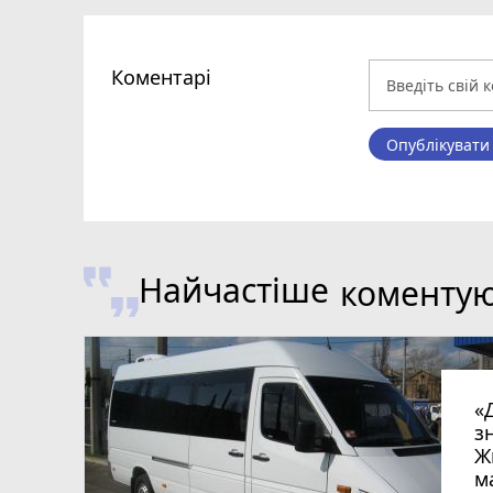
Коментарі
Опублікувати
Найчастіше
коменту
«
з
Ж
м