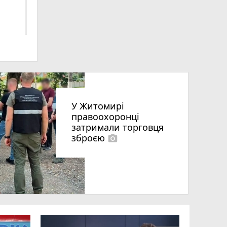
нтрі
У Житомирі
правоохоронці
затримали торговця
зброєю
photo_camera
и
го