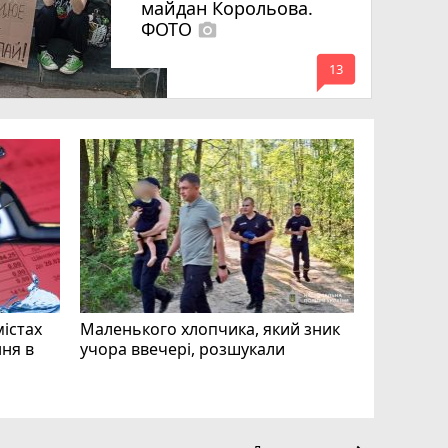
майдан Корольова.
ФОТО
photo_camera
mode_comment
13
«Затриман
Житомир
відео си
чоловіка
ВІДЕО
play_circle_filled
mode_comment
11
містах
Маленького хлопчика, який зник
ня в
учора ввечері, розшукали