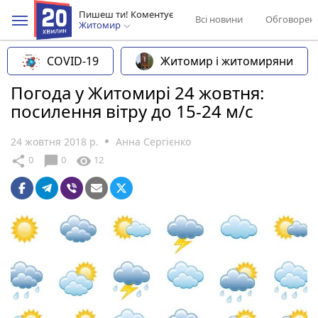
Пишеш ти! Коментує
Всі новини
Обговорен
Житомир
COVID-19
Житомир і житомиряни
Погода у Житомирі 24 жовтня:
посилення вітру до 15-24 м/с
24 жовтня 2018 р.
Анна Сергієнко
chat_bubble
share
visibility
0
0
12