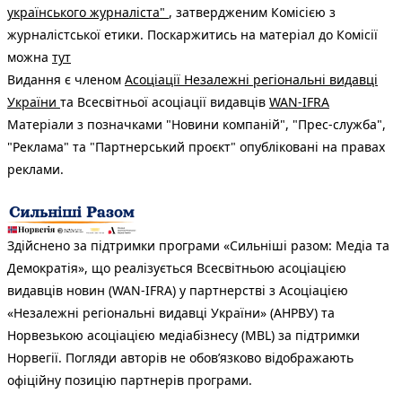
українського журналіста"
, затвердженим Комісією з
журналістської етики. Поскаржитись на матеріал до Комісії
можна
тут
Видання є членом
Асоціації Незалежні регіональні видавці
України
та Всесвітньої асоціації видавців
WAN-IFRA
Матеріали з позначками "Новини компаній", "Прес-служба",
"Реклама" та "Партнерський проєкт" опубліковані на правах
реклами.
Здійснено за підтримки програми «Сильніші разом: Медіа та
Демократія», що реалізується Всесвітньою асоціацією
видавців новин (WAN-IFRA) у партнерстві з Асоціацією
«Незалежні регіональні видавці України» (АНРВУ) та
Норвезькою асоціацією медіабізнесу (MBL) за підтримки
Норвегії. Погляди авторів не обов’язково відображають
офіційну позицію партнерів програми.