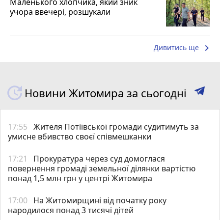
Маленького хлопчика, який зник
учора ввечері, розшукали
keyboard_arrow_right
Дивитись ще
Новини Житомира за сьогодні
17:55
Жителя Потіївської громади судитимуть за
умисне вбивство своєї співмешканки
17:21
Прокуратура через суд домоглася
повернення громаді земельної ділянки вартістю
понад 1,5 млн грн у центрі Житомира
17:00
На Житомирщині від початку року
народилося понад 3 тисячі дітей