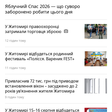
Яблучний Спас 2026 — що суворо
заборонено робити цього дня
У Житомирі правоохоронці
затримали торговця зброєю
photo_camera
12 годин тому
У Житомирі відбудеться родинний
фестиваль «Полісся. Вареник FEST»
11 годин тому
Привласнив 72 тис. грн під приводом
встановлення вікон – засуджено до 2
років ув’язнення жителя Житомира
9 годин тому
У Житомирі 15–16 серпня відбудеться