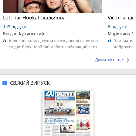
Loft bar Hookah, кальянна
143 відгуки
6 відгуків
Богдан Кучинський
Маринина М
Кальяни смачні , кухня також доволі непогана
Замечатель
як для бару . Май Тай мабуть найкращий з тих
доброжела
що я куштував ) . Повернуся до...
коллективо
keyboard_arrow_right
Дивитись ще
СВІЖИЙ ВИПУСК