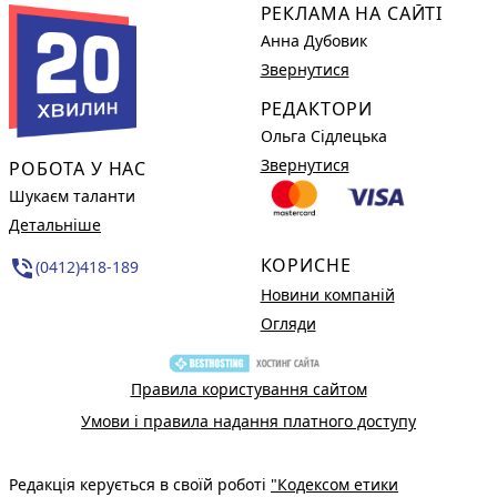
РЕКЛАМА НА САЙТІ
Анна Дубовик
Звернутися
РЕДАКТОРИ
Ольга Сідлецька
Звернутися
РОБОТА У НАС
Шукаєм таланти
Детальніше
КОРИСНЕ
phone_in_talk
(0412)418-189
Новини компаній
Огляди
Правила користування сайтом
Умови і правила надання платного доступу
Редакція керується в своїй роботі
"Кодексом етики