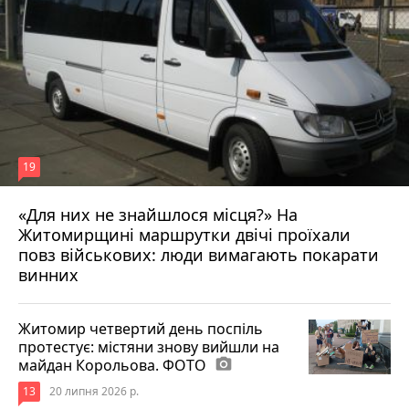
19
«Для них не знайшлося місця?» На
Житомирщині маршрутки двічі проїхали
17 липня 2026 р.
повз військових: люди вимагають покарати
винних
Житомир четвертий день поспіль
протестує: містяни знову вийшли на
майдан Корольова. ФОТО
photo_camera
13
20 липня 2026 р.