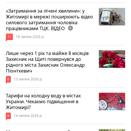
«Затримання за лічені хвилини»: у
Житомирі в мережі поширюють відео
силового затримання чоловіка
працівниками ТЦК. ВІДЕО
play_circle_filled
11
18 липня 2026 р.
Лише через 1 рік та майже 8 місяців
Захисник на Щиті повернувся до
рідного міста Захисник Олександр
Піонткевич
6
13 липня 2026 р.
Тарифи на холодну воду в містах
України. Чекаємо підвищення в
Житомирі?
6
14 липня 2026 р.