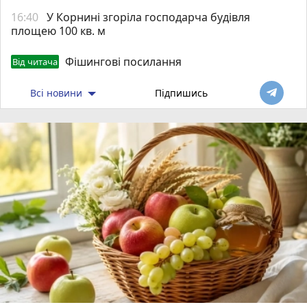
16:40
У Корнині згоріла господарча будівля
площею 100 кв. м
Фішингові посилання
Від читача
Всі новини
Підпишись