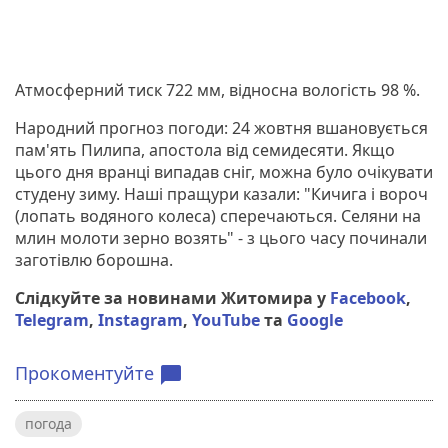
Атмосферний тиск 722 мм, відносна вологість 98 %.
Народний прогноз погоди: 24 жовтня вшановується
пам'ять Пилипа, апостола від семидесяти. Якщо
цього дня вранці випадав сніг, можна було очікувати
студену зиму. Наші пращури казали: "Кичига і вороч
(лопать водяного колеса) сперечаються. Селяни на
млин молоти зерно возять" - з цього часу починали
заготівлю борошна.
Слідкуйте за новинами Житомира у
Facebook
,
Telegram
,
Instagram
,
YouTube
та
Google
Прокоментуйте
chat_bubble
погода