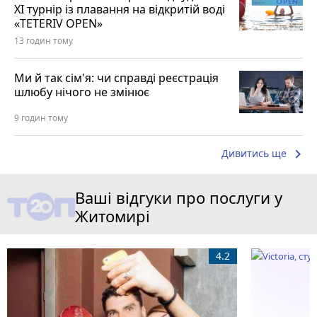
XI турнір із плавання на відкритій воді
«TETERIV OPEN»
13 годин тому
Ми й так сім'я: чи справді реєстрація
шлюбу нічого не змінює
9 годин тому
keyboard_arrow_right
Дивитись ще
Ваші відгуки про послуги у
Житомирі
4.2