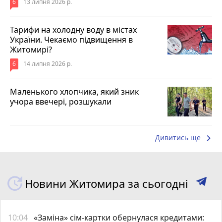
6
13 липня 2026 р.
Тарифи на холодну воду в містах
України. Чекаємо підвищення в
Житомирі?
6
14 липня 2026 р.
Маленького хлопчика, який зник
учора ввечері, розшукали
keyboard_arrow_right
Дивитись ще
Новини Житомира за сьогодні
10:04
«Заміна» сім-картки обернулася кредитами: