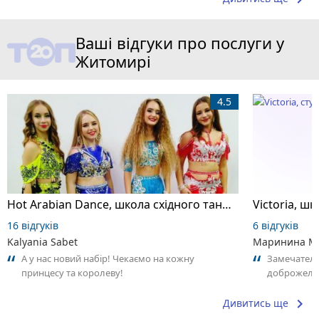
Ваші відгуки про послуги у
Житомирі
4.5
Hot Arabian Dance, школа східного танцю
16 відгуків
6 відгуків
Kalyania Sabet
Маринина М
А у нас новий набір! Чекаємо на кожну
Замечатель
принцесу та королеву!
доброжела
коллективо
keyboard_arrow_right
Дивитись ще