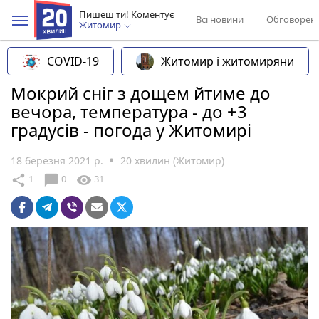
Пишеш ти! Коментує
Всі новини
Обговорен
Житомир
COVID-19
Житомир і житомиряни
Мокрий сніг з дощем йтиме до
вечора, температура - до +3
градусів - погода у Житомирі
18 березня 2021 р.
20 хвилин (Житомир)
chat_bubble
share
visibility
1
0
31