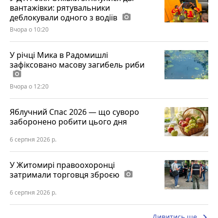
вантажівки: рятувальники
деблокували одного з водіїв
photo_camera
Вчора о 10:20
У річці Мика в Радомишлі
зафіксовано масову загибель риби
photo_camera
Вчора о 12:20
Яблучний Спас 2026 — що суворо
заборонено робити цього дня
6 серпня 2026 р.
У Житомирі правоохоронці
затримали торговця зброєю
photo_camera
6 серпня 2026 р.
keyboard_arrow_right
Дивитись ще