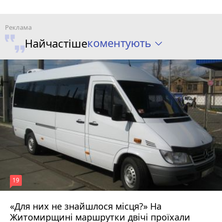
коментують
Найчастіше
19
«Для них не знайшлося місця?» На
Житомирщині маршрутки двічі проїхали
17 липня 2026 р.