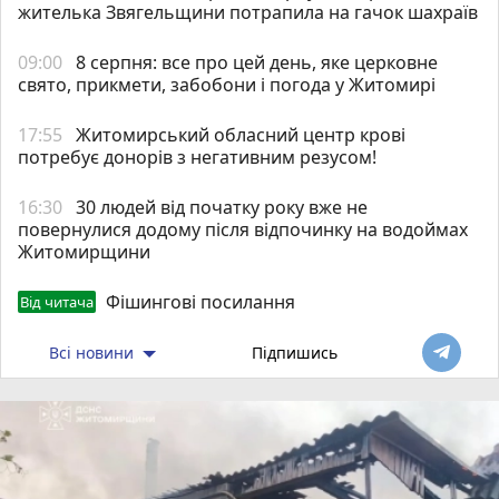
жителька Звягельщини потрапила на гачок шахраїв
09:00
8 серпня: все про цей день, яке церковне
свято, прикмети, забобони і погода у Житомирі
17:55
Житомирський обласний центр крові
потребує донорів з негативним резусом!
16:30
30 людей від початку року вже не
повернулися додому після відпочинку на водоймах
Житомирщини
Фішингові посилання
Від читача
Всі новини
Підпишись