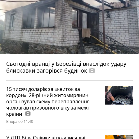
Сьогодні вранці у Березівці внаслідок удару
блискавки загорівся будинок
photo_camera
15 тисяч доларів за «квиток за
кордон»: 28-річний житомирянин
організував схему переправлення
чоловіків призовного віку за межі
країни
photo_camera
Вчора об 11:40
У ДТП біля Оліївки зіткнулися дві