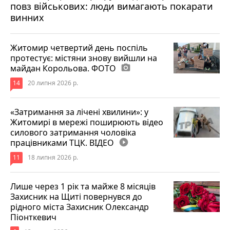
повз військових: люди вимагають покарати
винних
Житомир четвертий день поспіль
протестує: містяни знову вийшли на
майдан Корольова. ФОТО
photo_camera
14
20 липня 2026 р.
«Затримання за лічені хвилини»: у
Житомирі в мережі поширюють відео
силового затримання чоловіка
працівниками ТЦК. ВІДЕО
play_circle_filled
11
18 липня 2026 р.
Лише через 1 рік та майже 8 місяців
Захисник на Щиті повернувся до
рідного міста Захисник Олександр
Піонткевич