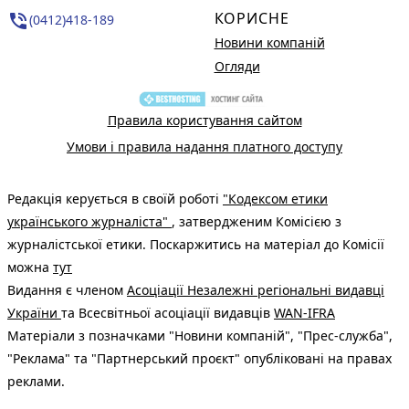
КОРИСНЕ
phone_in_talk
(0412)418-189
Новини компаній
Огляди
Правила користування сайтом
Умови і правила надання платного доступу
Редакція керується в своїй роботі
"Кодексом етики
українського журналіста"
, затвердженим Комісією з
журналістської етики. Поскаржитись на матеріал до Комісії
можна
тут
Видання є членом
Асоціації Незалежні регіональні видавці
України
та Всесвітньої асоціації видавців
WAN-IFRA
Матеріали з позначками "Новини компаній", "Прес-служба",
"Реклама" та "Партнерський проєкт" опубліковані на правах
реклами.