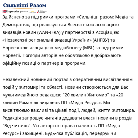
Здійснено за підтримки програми «Сильніші разом: Медіа та
Демократія», що реалізується Всесвітньою асоціацією
видавців новин (WAN-IFRA) у партнерстві з Асоціацією
«Незалежні регіональні видавці України» (АНРВУ) та
Норвезькою асоціацією медіабізнесу (MBL) за підтримки
Норвегії. Погляди авторів не обов’язково відображають
офіційну позицію партнерів програми.
Незалежний новинний портал з оперативним висвітленням
подій у Житомирі та області. Новини створюються для Вас
мультимедійною редакцією "20 хвилин Житомир" та «20
хвилин Романів» видавець ПП «Медіа Ресурс». Ми
висвітлюємо важливі та цікаві події, людей, життя Житомира.
Редакція запрошує читачів додавати власні новини в розділ
"Від читачів". Усі авторські права належать ПП «Медіа
Ресурс» і захищені. Будь-яка публiкацiя, передрук чи