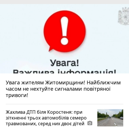
Увага жителям Житомирщини! Найближчим
часом не нехтуйте сигналами повітряної
тривоги!
Жахлива ДТП біля Коростеня: при
зіткненні трьох автомобілів семеро
травмованих, серед них двоє дітей
photo_camera