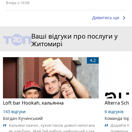
Вчора о 16:08
keyboard_arrow_right
Дивитись ще
Ваші відгуки про послуги у
Житомирі
4.2
Loft bar Hookah, кальянна
143 відгуки
6 відгуків
Богдан Кучинський
Команда top2
Кальяни смачні , кухня також доволі непогана
Додайте пер
як для бару . Май Тай мабуть найкращий з тих
приватна ш