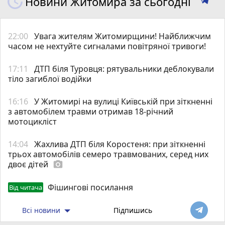
Новини Житомира за сьогодні
22:00
Увага жителям Житомирщини! Найближчим
часом не нехтуйте сигналами повітряної тривоги!
17:11
ДТП біля Туровця: рятувальники деблокували
тіло загиблої водійки
16:16
У Житомирі на вулиці Київській при зіткненні
з автомобілем травми отримав 18-річний
мотоцикліст
14:04
Жахлива ДТП біля Коростеня: при зіткненні
трьох автомобілів семеро травмованих, серед них
двоє дітей
photo_camera
Фішингові посилання
Від читача
Всі новини
Підпишись