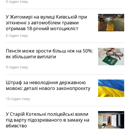
9 годин тому
У Житомирі на вулиці Київській при
зіткненні з автомобілем травми
отримав 18-річний мотоцикліст
6 годин тому
Пенсія може зрости більш ніж на 50%:
як збільшити виплати
9 годин тому
Штраф за неволодіння державною
мовою: деталі нового законопроєкту
10 годин тому
У Старій Котельні поліцейські взяли
під варту підозрюваного в замаху на
вбивство