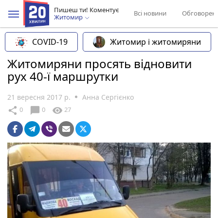
Пишеш ти! Коментує
Всі новини
Обговорен
Житомир
COVID-19
Житомир і житомиряни
Житомиряни просять відновити
рух 40-ї маршрутки
21 вересня 2017 р.
Анна Сергієнко
chat_bubble
share
visibility
0
0
27