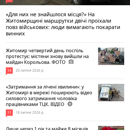
«Для них не знайшлося місця?» На
Житомирщині маршрутки двічі проїхали
17 липня 2026 р.
повз військових: люди вимагають покарати
винних
Житомир четвертий день поспіль
протестує: містяни знову вийшли на
майдан Корольова. ФОТО
photo_camera
14
20 липня 2026 р.
«Затримання за лічені хвилини»: у
Житомирі в мережі поширюють відео
силового затримання чоловіка
працівниками ТЦК. ВІДЕО
play_circle_filled
11
18 липня 2026 р.
Лише через 1 рік та майже 8 місяців