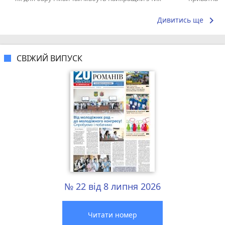
що я куштував ) . Повернуся до...
досвідом – 
keyboard_arrow_right
Дивитись ще
СВІЖИЙ ВИПУСК
№ 22 від 8 липня 2026
Читати номер