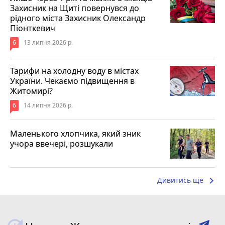
Захисник на Щиті повернувся до
рідного міста Захисник Олександр
Піонткевич
6
13 липня 2026 р.
Тарифи на холодну воду в містах
України. Чекаємо підвищення в
Житомирі?
6
14 липня 2026 р.
Маленького хлопчика, який зник
учора ввечері, розшукали
keyboard_arrow_right
Дивитись ще