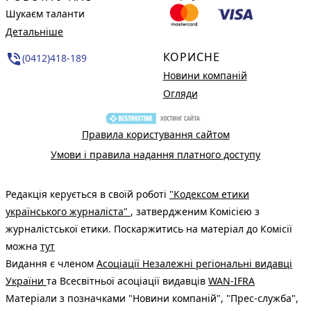
Шукаєм таланти
Детальніше
КОРИСНЕ
phone_in_talk
(0412)418-189
Новини компаній
Огляди
Правила користування сайтом
Умови і правила надання платного доступу
Редакція керується в своїй роботі
"Кодексом етики
українського журналіста"
, затвердженим Комісією з
журналістської етики. Поскаржитись на матеріал до Комісії
можна
тут
Видання є членом
Асоціації Незалежні регіональні видавці
України
та Всесвітньої асоціації видавців
WAN-IFRA
Матеріали з позначками "Новини компаній", "Прес-служба",