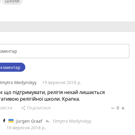
Школи
 коментар
Dmytro Medynskyy
19 вересня 2018 р.
є що підтримувати, релігія нехай лишається
ативою релігійної школи. Крапка.
овісти
Поділитися
0
share
remove
add
Jurgen Graaf
Dmytro Medynskyy
reply
19 вересня 2018 р.