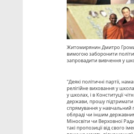
Житомирянин Дмитро Громико
вимогою заборонити політич
запровадити вивчення у шко
"Деякі політичні партії, на
релігійне виховання у школа
у школах, і в Конституції чі
держави, прошу підтримати 
спрямування у навчальний 
облраді чи іншим державним
Міносвіти чи Верховної Ради
такі пропозиції від свого і