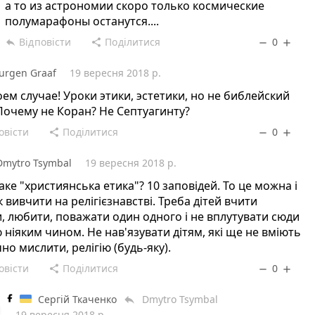
а то из астрономии скоро только космические
полумарафоны останутся....
Відповісти
Поділитися
0
reply
share
remove
add
Jurgen Graaf
19 вересня 2018 р.
оем случае! Уроки этики, эстетики, но не библейский
Почему не Коран? Не Септуагинту?
овісти
Поділитися
0
share
remove
add
Dmytro Tsymbal
19 вересня 2018 р.
аке "християнська етика"? 10 заповідей. То це можна і
к вивчити на релігієзнавстві. Треба дітей вчити
, любити, поважати один одного і не вплутувати сюди
ю ніяким чином. Не нав'язувати дітям, які ще не вміють
но мислити, релігію (будь-яку).
овісти
Поділитися
0
share
remove
add
Сергій Ткаченко
Dmytro Tsymbal
reply
19 вересня 2018 р.