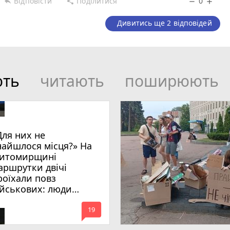
Відповісти
Поділитися
0
reply
share
remove
add
Дивитись ще 2 відповідей
ють
читають
поширюють
Для них не
найшлося місця?» На
итомирщині
аршрутки двічі
роїхали повз
ійськових: люди
имагають покарати
mode_comment
инних
19