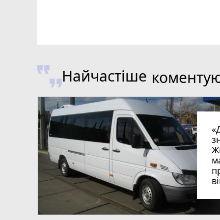
Найчастіше
коменту
«
з
Ж
м
п
в
в
в