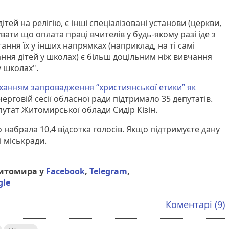
.
тей на релігію, є інші спеціалізовані установи (церкви,
увати що оплата праці вчителів у будь-якому разі іде з
ання їх у інших напрямках (наприклад, на ті самі
ння дітей у школах) є більш доцільним ніж вивчання
у школах".
ханням запровадження “християнської етики” як
черговій сесії обласної ради підтримало 35 депутатів.
путат Житомирської облади Сидір Кізін.
 набрала 10,4 відсотка голосів. Якщо підтримуєте дану
і міськради.
Житомира у
Facebook
,
Telegram
,
gle
Коментарі (9)