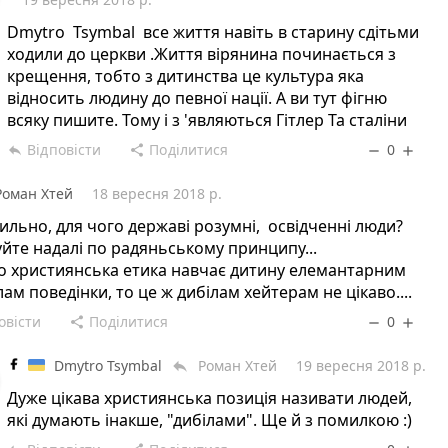
Dmytro Tsymbal все життя навіть в старину сдітьми
ходили до церкви .Життя вірянина починається з
крещення, тобто з дитинства це культура яка
відносить людину до певної нації. А ви тут фігню
всяку пишите. Тому і з 'являються Гітлер Та сталіни
Відповісти
Поділитися
0
reply
share
remove
add
Роман Хтей
18 вересня 2018 р.
ильно, для чого державі розумні, освідченні люди?
йте надалі по радяньському принципу...
о християнська етика навчає дитину елемантарним
ам поведінки, то це ж дибілам хейтерам не цікаво....
овісти
Поділитися
0
share
remove
add
Dmytro Tsymbal
Роман Хтей
19 вересня 2018 р.
reply
Дуже цікава християнська позиція називати людей,
які думають інакше, "дибілами". Ще й з помилкою :)