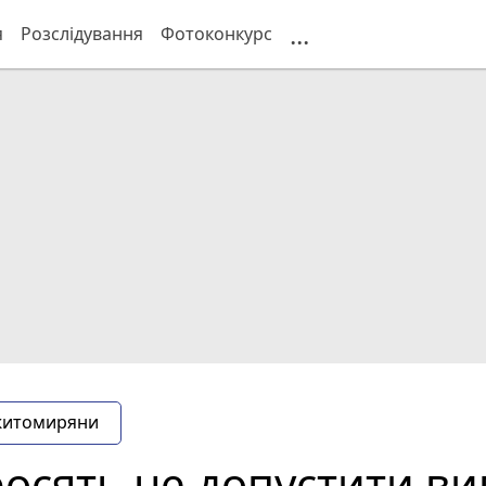
...
я
Розслідування
Фотоконкурс
житомиряни
сять не допустити ви