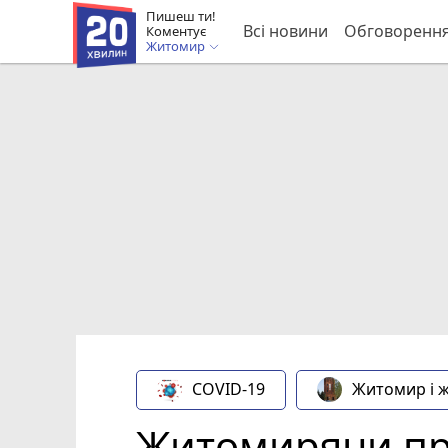
Пишеш ти!
Всі новини
Обговоренн
Коментує
Житомир
COVID-19
Житомир і 
Житомиряни про