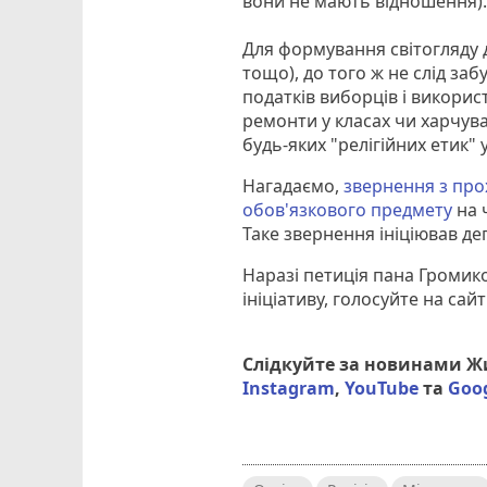
вони не мають відношення)
Для формування світогляду ді
тощо), до того ж не слід заб
податків виборців і використ
ремонти у класах чи харчува
будь-яких "релігійних етик" 
Нагадаємо,
звернення з про
обов'язкового предмету
на 
Таке звернення ініціював де
Наразі петиція пана Громико
ініціативу, голосуйте на сайт
Слідкуйте за новинами 
Instagram
,
YouTube
та
Goo