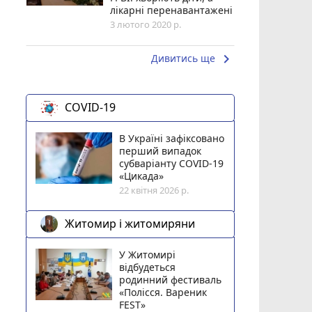
лікарні перенавантажені
3 лютого 2020 р.
keyboard_arrow_right
Дивитись ще
COVID-19
В Україні зафіксовано
перший випадок
субваріанту COVID-19
«Цикада»
22 квітня 2026 р.
Житомир і житомиряни
У Житомирі
відбудеться
родинний фестиваль
«Полісся. Вареник
FEST»