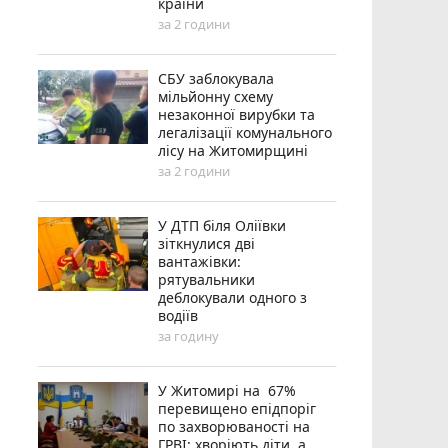
країни
за 2 години
СБУ заблокувала
мільйонну схему
незаконної вирубки та
легалізації комунального
лісу на Житомирщині
за 2 години
У ДТП біля Оліївки
зіткнулися дві
вантажівки:
рятувальники
деблокували одного з
водіїв
за годину
У Житомирі на 67%
перевищено епідпоріг
по захворюваності на
ГРВІ: хворіють діти, а