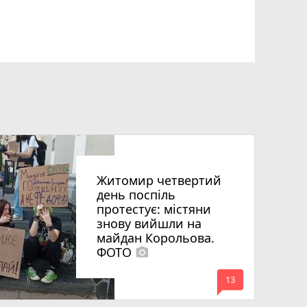
Житомир четвертий
день поспіль
протестує: містяни
знову вийшли на
майдан Корольова.
ФОТО
photo_camera
mode_comment
13