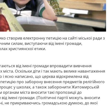
 створив електронну петицію на сайті міської ради з
ним силам, виступаючи від імені громади,
лах християнскої етики.
магаються від імені громади впровадити вивчення
х міста. Оскільки діти і так мають велике навантаження
тко і ясно написано, що церква відокремлена від
петицію про заборону внесення предметів релігійного
процес у школах, а також заборонити Житомирській
 органам міста вносити такі пропозиції до
 від імені громади. (Політичні партії можуть вносити
мені, не прикриваючись громадською думкою, до якої