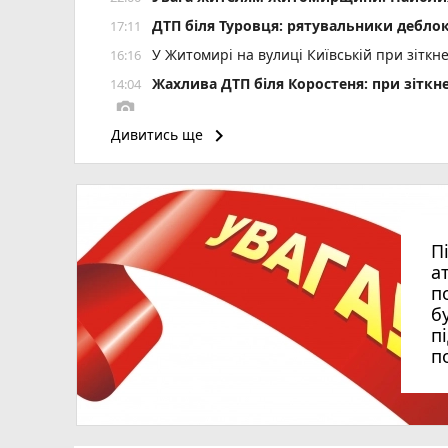
ДТП біля Туровця: рятувальники деблок
17:11
У Житомирі на вулиці Київській при зіткн
16:16
Жахлива ДТП біля Коростеня: при зіткн
14:04
photo_camera
keyboard_arrow_right
Дивитись ще
Пенсія може зрости більш ніж на 50%: як
13:15
Штраф за неволодіння державною мовою: 
12:35
Борщівник: як уберегтися?
11:25
П
а
п
б
п
п