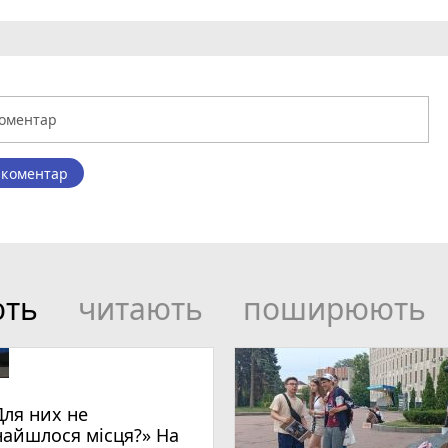
 коментар
ють
читають
поширюють
Для них не
найшлося місця?» На