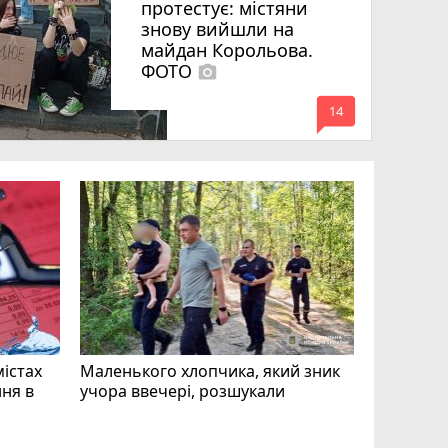
протестує: містяни
знову вийшли на
майдан Корольова.
ФОТО
photo_camera
mode_comment
14
«Затриман
Житомир
відео си
чоловіка
ВІДЕО
play_circle_filled
mode_comment
11
містах
Маленького хлопчика, який зник
ня в
учора ввечері, розшукали