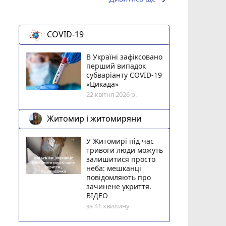
COVID-19
В Україні зафіксовано
перший випадок
субваріанту COVID-19
«Цикада»
22 квітня 2026 р.
Житомир і житомиряни
У Житомирі під час
тривоги люди можуть
залишитися просто
неба: мешканці
повідомляють про
зачинене укриття.
ВІДЕО
за 41 хвилину