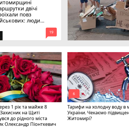
итомирщині
аршрутки двічі
роїхали повз
ійськових: люди
имагають покарати
mode_comment
инних
19
mode_comment
6
рез 1 рік та майже 8
Тарифи на холодну воду в 
 Захисник на Щиті
України. Чекаємо підвищен
вся до рідного міста
Житомирі?
ик Олександр Піонткевич