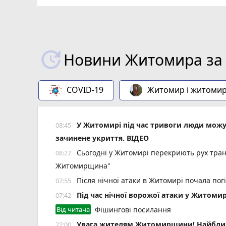
ВІДЕО
play_circle_filled
Новини Житомира за 
COVID-19
Житомир і житоми
У Житомирі під час тривоги люди мож
08:45
зачинене укриття. ВІДЕО
Сьогодні у Житомирі перекриють рух тран
08:27
Житомирщина"
Після нічної атаки в Житомирі почала пог
07:55
Під час нічної ворожої атаки у Житоми
07:42
Від читача
Фішингові посилання
Увага жителям Житомирщини! Найближч
22:00