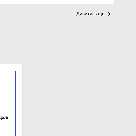
keyboard_arrow_right
Дивитись ще
далі