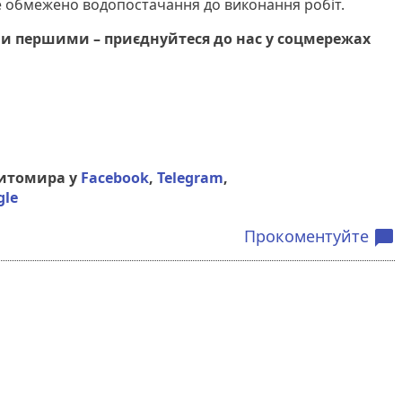
е обмежено водопостачання до виконання робіт.
и першими – приєднуйтеся до нас у соцмережах
Житомира у
Facebook
,
Telegram
,
gle
Прокоментуйте
chat_bubble