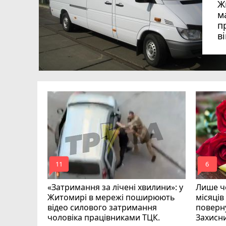
Ж
м
п
в
в
в
ий зник
и
mode_comment
mode_comment
11
6
«Затримання за лічені хвилини»: у
Лише че
Житомирі в мережі поширюють
місяців
відео силового затримання
поверну
чоловіка працівниками ТЦК.
Захисн