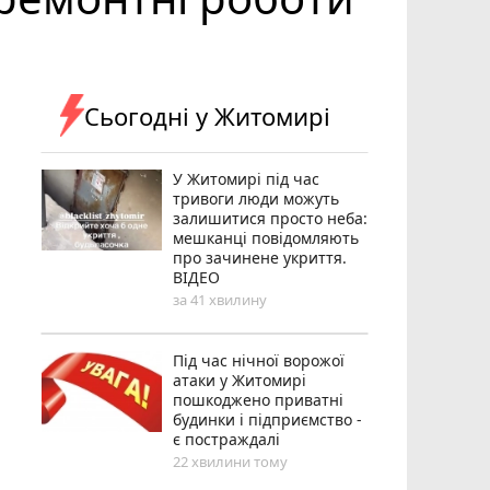
Сьогодні у Житомирі
У Житомирі під час
тривоги люди можуть
залишитися просто неба:
мешканці повідомляють
про зачинене укриття.
ВІДЕО
за 41 хвилину
Під час нічної ворожої
атаки у Житомирі
пошкоджено приватні
будинки і підприємство -
є постраждалі
22 хвилини тому