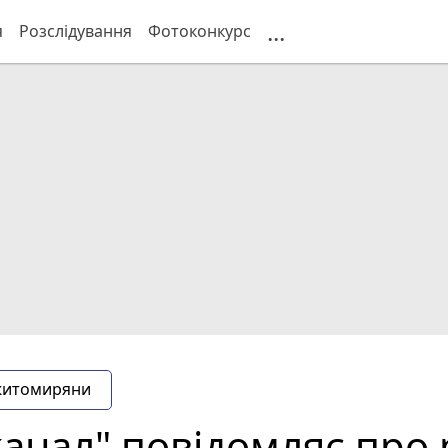
...
я
Розслідування
Фотоконкурс
житомиряни
нал" повідомляє про 