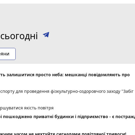
сьогодні
ряни
уть залишитися просто неба: мешканці повідомляють про
спорту для проведення фізкультурно-оздоровчого заходу "Забіг
іршуватися якість повітря
рі пошкоджено приватні будинки і підприємство - є постраж
им часом не нехтуйте сигналами повітряної тривоги!