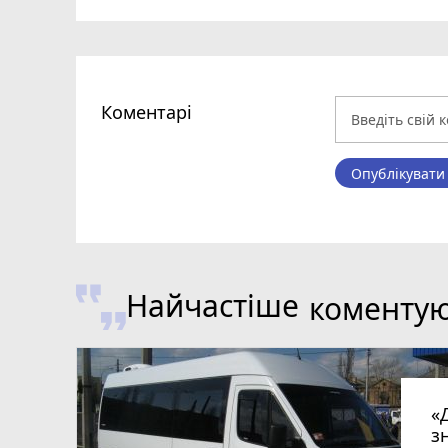
Коментарі
Опублікувати
Найчастіше
коменту
«
з