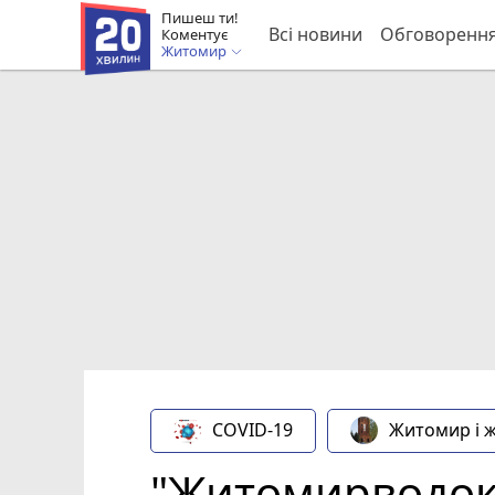
Пишеш ти!
Всі новини
Обговоренн
Коментує
Житомир
COVID-19
Житомир і 
"Житомирводока