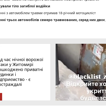
ували тіло загиблої водійки
енні з автомобілем травми отримав 18-річний мотоцикліст
енні трьох автомобілів семеро травмованих, серед них двоє 
 збільшити виплати
деталі нового законопроєкту
ід час нічної ворожої
таки у Житомирі
ошкоджено приватні
удинки і
ідприємство - є
остраждалі