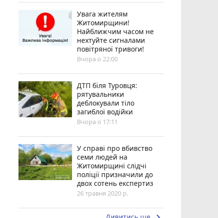
Увага жителям
Житомирщини!
Найближчим часом не
нехтуйте сигналами
повітряної тривоги!
Вчора о 22:00
ДТП біля Туровця:
рятувальники
деблокували тіло
загиблої водійки
Вчора о 17:11
У справі про вбивство
семи людей на
Житомирщині слідчі
поліції призначили до
двох сотень експертиз
26 травня 2020 р.
keyboard_arrow_right
Дивитись ще