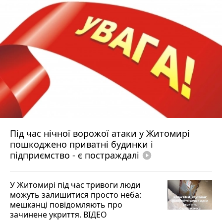
Під час нічної ворожої атаки у Житомирі
пошкоджено приватні будинки і
підприємство - є постраждалі
play_circle_filled
У Житомирі під час тривоги люди
можуть залишитися просто неба:
мешканці повідомляють про
зачинене укриття. ВІДЕО