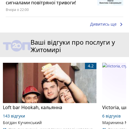
сигналами повітряної тривоги!
Вчора о 22:00
keyboard_arrow_right
Дивитись ще
Ваші відгуки про послуги у
Житомирі
4.2
Loft bar Hookah, кальянна
143 відгуки
6 відгуків
Богдан Кучинський
Маринина М