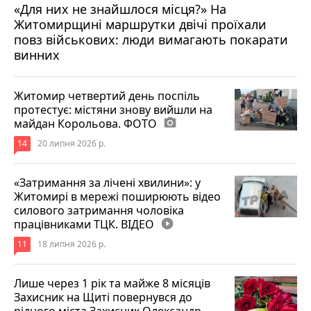
«Для них не знайшлося місця?» На
Житомирщині маршрутки двічі проїхали
17 липня 2026 р.
повз військових: люди вимагають покарати
винних
Житомир четвертий день поспіль
протестує: містяни знову вийшли на
майдан Корольова. ФОТО
photo_camera
14
20 липня 2026 р.
«Затримання за лічені хвилини»: у
Житомирі в мережі поширюють відео
силового затримання чоловіка
працівниками ТЦК. ВІДЕО
play_circle_filled
11
18 липня 2026 р.
Лише через 1 рік та майже 8 місяців
Захисник на Щиті повернувся до
рідного міста Захисник Олександр