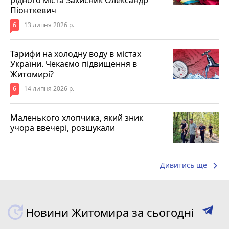
Піонткевич
6
13 липня 2026 р.
Тарифи на холодну воду в містах
України. Чекаємо підвищення в
Житомирі?
6
14 липня 2026 р.
Маленького хлопчика, який зник
учора ввечері, розшукали
keyboard_arrow_right
Дивитись ще
Новини Житомира за сьогодні