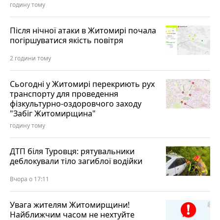
годину тому
Після нічної атаки в Житомирі почала
погіршуватися якість повітря
2 години тому
Сьогодні у Житомирі перекриють рух
транспорту для проведення
фізкультурно-оздоровчого заходу
"Забіг Житомирщина"
годину тому
ДТП біля Туровця: рятувальники
деблокували тіло загиблої водійки
Вчора о 17:11
Увага жителям Житомирщини!
Найближчим часом не нехтуйте