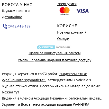
Звернутися
РОБОТА У НАС
Шукаєм таланти
Детальніше
КОРИСНЕ
phone_in_talk
(0412)418-189
Новини компаній
Огляди
Правила користування сайтом
Умови і правила надання платного доступу
Редакція керується в своїй роботі
"Кодексом етики
українського журналіста"
, затвердженим Комісією з
журналістської етики. Поскаржитись на матеріал до Комісії
можна
тут
Видання є членом
Асоціації Незалежні регіональні видавці
України
та Всесвітньої асоціації видавців
WAN-IFRA