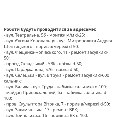
Роботи будуть проводитися за адресами:
- вул. Театральна, 5б - монтаж м/м d-25;
- вул. Євгена Коновальця - вул. Митрополита Андрея
Шептицького - порив в/мережі d-50;
- вул. Фещенка-Чопівського, 11 - ремонт засувки d-
50;
- проїзд Складський - УВК - врізка d-50;
- вул. Параджанова, 57б - врізка d-50;
- вул. Селецька - вул. Вітрука - ремонт засувки d-600
сальник;
- вул. Бялика - вул. Труда - набивка сальника d-100;
- майдан Привокзальний, 6а - набивка сальника d-
100;
- пров. Скульптора Вітрика, 7 - порив в/мережі d-50;
- вул. Закам'янська, 17 - ремонт ВРК;
- вул. Трипільська, 16 - порив за ВК d-100;