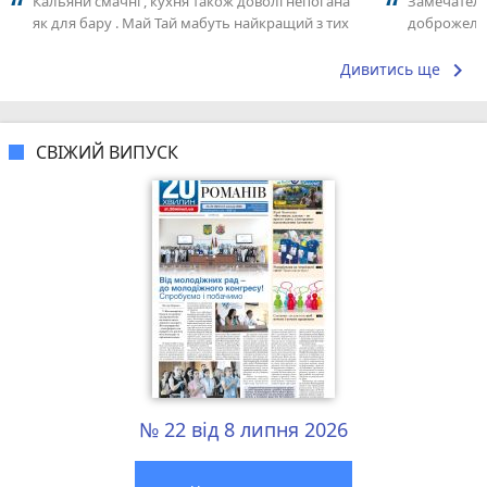
Кальяни смачні , кухня також доволі непогана
Замечатель
як для бару . Май Тай мабуть найкращий з тих
доброжела
що я куштував ) . Повернуся до...
коллективо
keyboard_arrow_right
Дивитись ще
СВІЖИЙ ВИПУСК
№ 22 від 8 липня 2026