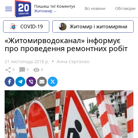
Пишеш ти! Коментує
Всі новини
Обговорен
Житомир
COVID-19
Житомир і житомиряни
«Житомирводоканал» інформує
про проведення ремонтних робіт
21 листопада 2018 р.
Анна Сергієнко
chat_bubble
share
visibility
0
0
4