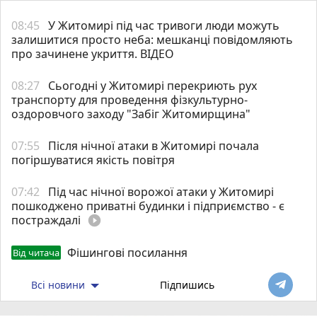
08:45
У Житомирі під час тривоги люди можуть
залишитися просто неба: мешканці повідомляють
про зачинене укриття. ВІДЕО
08:27
Сьогодні у Житомирі перекриють рух
транспорту для проведення фізкультурно-
оздоровчого заходу "Забіг Житомирщина"
07:55
Після нічної атаки в Житомирі почала
погіршуватися якість повітря
07:42
Під час нічної ворожої атаки у Житомирі
пошкоджено приватні будинки і підприємство - є
постраждалі
play_circle_filled
Фішингові посилання
Від читача
Всі новини
Підпишись