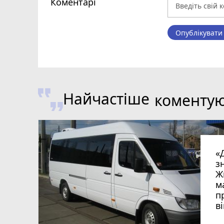
Коментарі
Опублікувати
Найчастіше
коменту
«
з
Ж
м
п
в
в