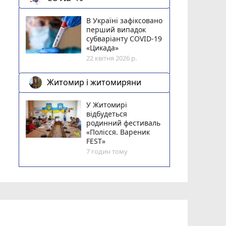
В Україні зафіксовано
перший випадок
субваріанту COVID-19
«Цикада»
22 квітня 2026 р.
Житомир і житомиряни
У Житомирі
відбудеться
родинний фестиваль
«Полісся. Вареник
FEST»
7 годин тому