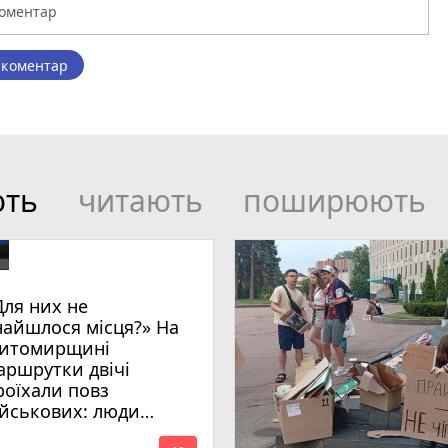
 коментар
ють
читають
поширюють
Для них не
найшлося місця?» На
итомирщині
аршрутки двічі
роїхали повз
ійськових: люди
имагають покарати