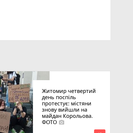
Житомир четвертий
день поспіль
протестує: містяни
знову вийшли на
майдан Корольова.
ФОТО
photo_camera