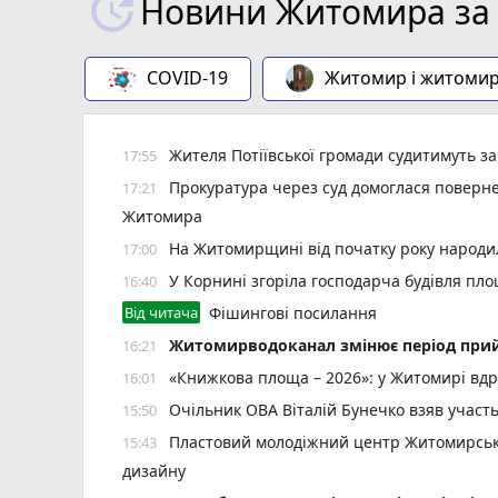
Новини Житомира за 
COVID-19
Житомир і житоми
Жителя Потіївської громади судитимуть з
17:55
Прокуратура через суд домоглася повернен
17:21
Житомира
На Житомирщині від початку року народил
17:00
У Корнині згоріла господарча будівля пло
16:40
Від читача
Фішингові посилання
Житомирводоканал змінює період прий
16:21
«Книжкова площа – 2026»: у Житомирі вдр
16:01
Очільник ОВА Віталій Бунечко взяв участ
15:50
Пластовий молодіжний центр Житомирської
15:43
дизайну