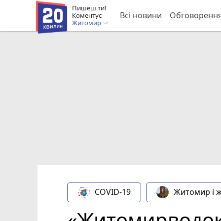
Пишеш ти!
Всі новини
Обговоренн
Коментує
Житомир
COVID-19
Житомир і 
«Житомирводок