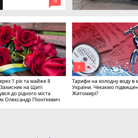
mode_comment
инних
19
mode_comment
6
рез 1 рік та майже 8
Тарифи на холодну воду в 
 Захисник на Щиті
України. Чекаємо підвищен
вся до рідного міста
Житомирі?
ик Олександр Піонткевич