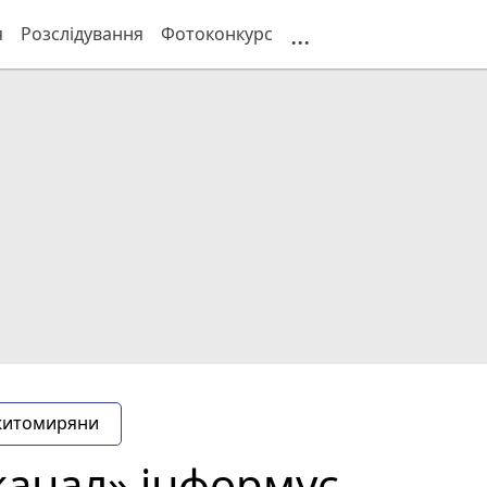
...
я
Розслідування
Фотоконкурс
житомиряни
анал» інформує