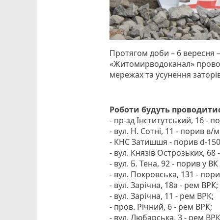
Протягом доби – 6 вересня
«Житомирводоканал» проводи
мережах та усунення заторі
Роботи будуть проводитис
- пр-зд Інститутський, 16 - п
- вул. Н. Сотні, 11 - порив в/
- КНС Затишшя - порив d-150
- вул. Князів Острозьких, 68
- вул. Б. Тена, 92 - порив у ВК
- вул. Покровська, 131 - пори
- вул. Зарічна, 18а - рем ВРК;
- вул. Зарічна, 11 - рем ВРК;
- пров. Річний, 6 - рем ВРК;
- вул. Любарська, 3 - рем ВРК