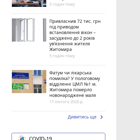
5 годин тому
Привласнив 72 тис. грн
під приводом
встановлення вікон –
засуджено до 2 років
ув’язнення жителя
Житомира
5 годин тому
Фатум чи лікарська
помилка? У пологовому
відділенні ЦМЛ №1 м.
Житомира померло
новонароджене маля
17 лютого 2020 р.
keyboard_arrow_right
Дивитись ще
COVID-19