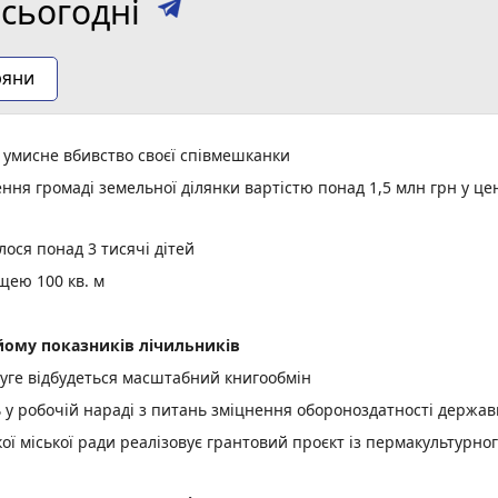
сьогодні
ряни
а умисне вбивство своєї співмешканки
ня громаді земельної ділянки вартістю понад 1,5 млн грн у це
ося понад 3 тисячі дітей
щею 100 кв. м
ому показників лічильників
уге відбудеться масштабний книгообмін
ь у робочій нараді з питань зміцнення обороноздатності держав
 міської ради реалізовує грантовий проєкт із пермакультурно