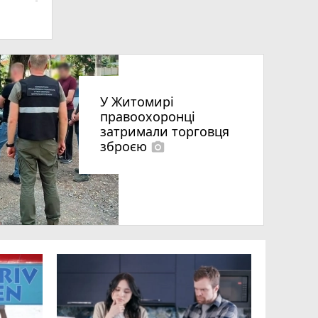
У Житомирі
правоохоронці
затримали торговця
зброєю
photo_camera
що