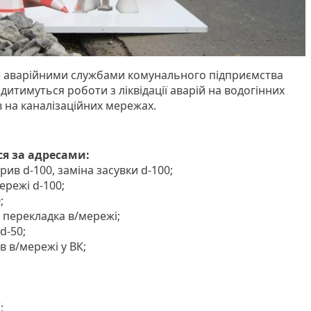
 – аварійними службами комунального підприємства
тимуться роботи з ліквідації аварій на водогінних
в на каналізаційних мережах.
я за адресами:
орив d-100, заміна засувки d-100;
мережі d-100;
;
 - перекладка в/мережі;
 d-50;
в в/мережі у ВК;
;