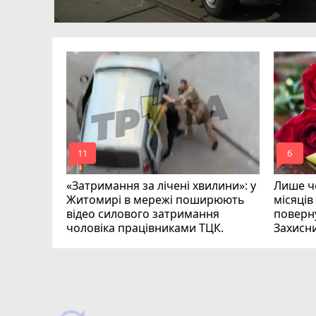
в
ий зник
и
mode_comment
mode_comment
11
6
«Затримання за лічені хвилини»: у
Лише че
Житомирі в мережі поширюють
місяців
відео силового затримання
поверну
чоловіка працівниками ТЦК.
Захисн
ВІДЕО
play_circle_filled