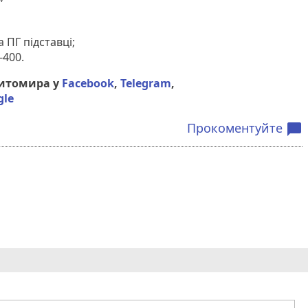
а ПГ підставці;
-400.
Житомира у
Facebook
,
Telegram
,
gle
Прокоментуйте
chat_bubble