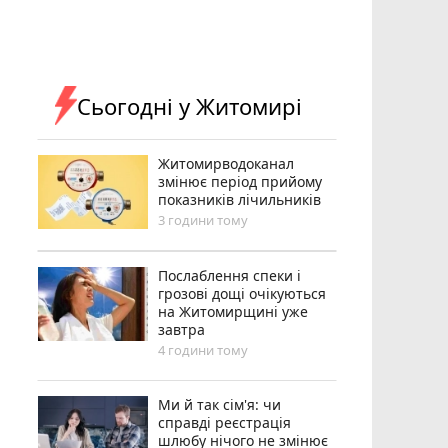
Сьогодні у Житомирі
Житомирводоканал
змінює період прийому
показників лічильників
3 години тому
Послаблення спеки і
грозові дощі очікуються
на Житомирщині уже
завтра
4 години тому
Ми й так сім'я: чи
справді реєстрація
шлюбу нічого не змінює