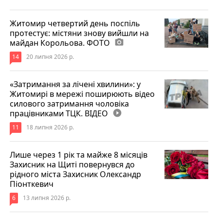
Житомир четвертий день поспіль
протестує: містяни знову вийшли на
майдан Корольова. ФОТО
photo_camera
14
20 липня 2026 р.
«Затримання за лічені хвилини»: у
Житомирі в мережі поширюють відео
силового затримання чоловіка
працівниками ТЦК. ВІДЕО
play_circle_filled
11
18 липня 2026 р.
Лише через 1 рік та майже 8 місяців
Захисник на Щиті повернувся до
рідного міста Захисник Олександр
Піонткевич
6
13 липня 2026 р.