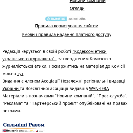
Новини компаній
Огляди
Правила користування сайтом
Умови і правила надання платного доступу
Редакція керується в своїй роботі
"Кодексом етики
українського журналіста"
, затвердженим Комісією з
журналістської етики. Поскаржитись на матеріал до Комісії
можна
тут
Видання є членом
Асоціації Незалежні регіональні видавці
України
та Всесвітньої асоціації видавців
WAN-IFRA
Матеріали з позначками "Новини компаній", "Прес-служба",
"Реклама" та "Партнерський проєкт" опубліковані на правах
реклами.