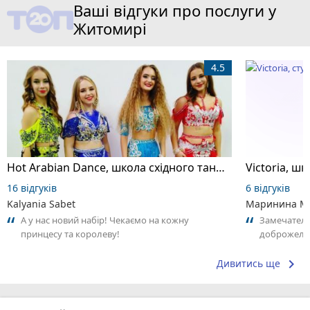
Ваші відгуки про послуги у
Житомирі
4.5
Hot Arabian Dance, школа східного танцю
16 відгуків
6 відгуків
Kalyania Sabet
Маринина М
А у нас новий набір! Чекаємо на кожну
Замечатель
принцесу та королеву!
доброжела
коллективо
keyboard_arrow_right
Дивитись ще