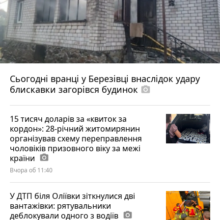
Сьогодні вранці у Березівці внаслідок удару
блискавки загорівся будинок
photo_camera
15 тисяч доларів за «квиток за
кордон»: 28-річний житомирянин
організував схему переправлення
чоловіків призовного віку за межі
країни
photo_camera
Вчора об 11:40
У ДТП біля Оліївки зіткнулися дві
вантажівки: рятувальники
деблокували одного з водіїв
photo_camera