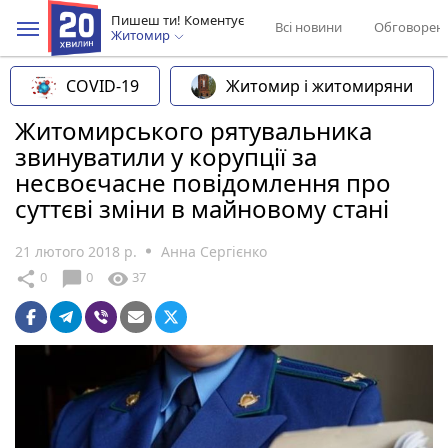
Пишеш ти! Коментує
Всі новини
Обговорен
Житомир
COVID-19
Житомир і житомиряни
Житомирського рятувальника
звинуватили у корупції за
несвоєчасне повідомлення про
суттєві зміни в майновому стані
21 лютого 2018 р.
Анна Сергієнко
chat_bubble
share
visibility
0
0
37