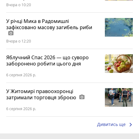
Вчора о 10:20
У річці Мика в Радомишлі
зафіксовано масову загибель риби
photo_camera
Вчора о 12:20
Яблучний Спас 2026 — що суворо
заборонено робити цього дня
6 серпня 2026 р.
У Житомирі правоохоронці
затримали торговця зброєю
photo_camera
6 серпня 2026 р.
keyboard_arrow_right
Дивитись ще