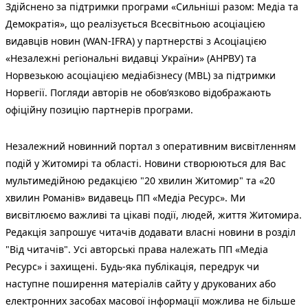
Здійснено за підтримки програми «Сильніші разом: Медіа та
Демократія», що реалізується Всесвітньою асоціацією
видавців новин (WAN-IFRA) у партнерстві з Асоціацією
«Незалежні регіональні видавці України» (АНРВУ) та
Норвезькою асоціацією медіабізнесу (MBL) за підтримки
Норвегії. Погляди авторів не обов’язково відображають
офіційну позицію партнерів програми.
Незалежний новинний портал з оперативним висвітленням
подій у Житомирі та області. Новини створюються для Вас
мультимедійною редакцією "20 хвилин Житомир" та «20
хвилин Романів» видавець ПП «Медіа Ресурс». Ми
висвітлюємо важливі та цікаві події, людей, життя Житомира.
Редакція запрошує читачів додавати власні новини в розділ
"Від читачів". Усі авторські права належать ПП «Медіа
Ресурс» і захищені. Будь-яка публiкацiя, передрук чи
наступне поширення матеріалів сайту у друкованих або
електронних засобах масової інформації можлива не більше