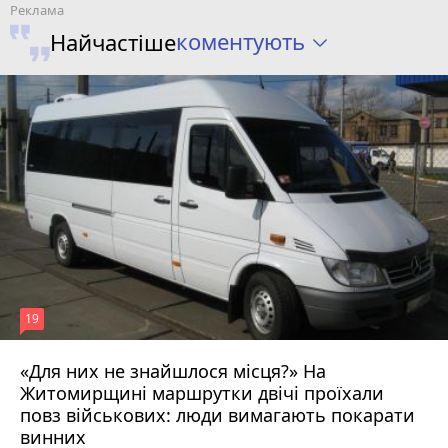
коментують
Найчастіше
19
«Для них не знайшлося місця?» На
Житомирщині маршрутки двічі проїхали
17 липня 2026 р.
повз військових: люди вимагають покарати
винних