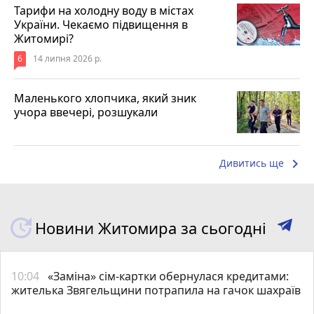
Тарифи на холодну воду в містах
України. Чекаємо підвищення в
Житомирі?
6
14 липня 2026 р.
Маленького хлопчика, який зник
учора ввечері, розшукали
keyboard_arrow_right
Дивитись ще
Новини Житомира за сьогодні
10:04
«Заміна» сім-картки обернулася кредитами:
жителька Звягельщини потрапила на гачок шахраїв