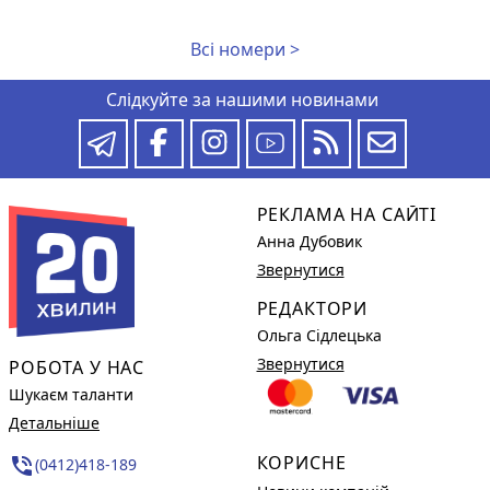
Всі номери >
Слідкуйте за нашими новинами
РЕКЛАМА НА САЙТІ
Анна Дубовик
Звернутися
РЕДАКТОРИ
Ольга Сідлецька
Звернутися
РОБОТА У НАС
Шукаєм таланти
Детальніше
КОРИСНЕ
phone_in_talk
(0412)418-189