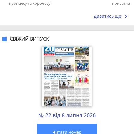
принцесу та королеву!
приватна ш
досвідом – 
keyboard_arrow_right
Дивитись ще
СВІЖИЙ ВИПУСК
№ 22 від 8 липня 2026
Читати номер