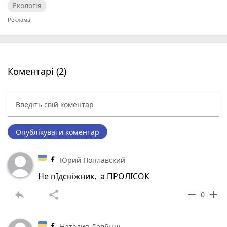
Екологія
Коментарі (2)
Опублікувати коментар
Юрий Поплавский
Не пІдсніжник, а ПРОЛІСОК
reply
share
remove
add
0
Наталия Довбыш