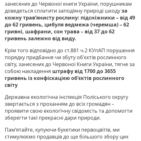
занесених до Червоної книги України, порушникам
доведеться сплатити заподіяну природі шкоду
за
кожну трав’янисту рослину: підсніжники – від 49
до 62 гривень, цибуля ведмежа (черемша) – 62
гривні, шафрани, сон трава – від 37 до 62
гривень залежно від виду.
Крім того відповідно до ст.881 ч.2 КУпАП порушення
порядку придбання чи збуту об'єктів рослинного
світу, занесених до Червоної Книги України, тягне за
собою накладення
штрафу від 1700 до 3655
гривень із конфіскацією об'єктів рослинного
світу
Державна екологічна інспекція Поліського округу
звертається з проханням до всіх громадян –
проявити свою екологічну свідомість та допомогти
зберегти такі прекрасні дари природи.
Пам’ятайте, купуючи букетики первоцвітів, ми
стимулюємо продавців до ще більшого збору цих