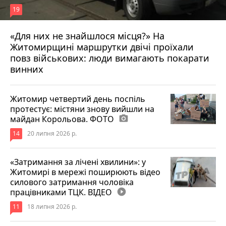
19
«Для них не знайшлося місця?» На
Житомирщині маршрутки двічі проїхали
17 липня 2026 р.
повз військових: люди вимагають покарати
винних
Житомир четвертий день поспіль
протестує: містяни знову вийшли на
майдан Корольова. ФОТО
photo_camera
14
20 липня 2026 р.
«Затримання за лічені хвилини»: у
Житомирі в мережі поширюють відео
силового затримання чоловіка
працівниками ТЦК. ВІДЕО
play_circle_filled
11
18 липня 2026 р.