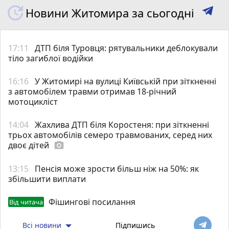
Новини Житомира за сьогодні
17:11
ДТП біля Туровця: рятувальники деблокували
тіло загиблої водійки
16:16
У Житомирі на вулиці Київській при зіткненні
з автомобілем травми отримав 18-річний
мотоцикліст
14:04
Жахлива ДТП біля Коростеня: при зіткненні
трьох автомобілів семеро травмованих, серед них
двоє дітей
photo_camera
13:15
Пенсія може зрости більш ніж на 50%: як
збільшити виплати
Фішингові посилання
Від читача
Всі новини
Підпишись