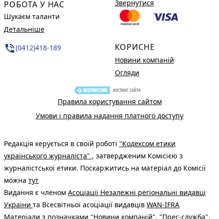
Звернутися
РОБОТА У НАС
Шукаєм таланти
Детальніше
КОРИСНЕ
phone_in_talk
(0412)418-189
Новини компаній
Огляди
Правила користування сайтом
Умови і правила надання платного доступу
Редакція керується в своїй роботі
"Кодексом етики
українського журналіста"
, затвердженим Комісією з
журналістської етики. Поскаржитись на матеріал до Комісії
можна
тут
Видання є членом
Асоціації Незалежні регіональні видавці
України
та Всесвітньої асоціації видавців
WAN-IFRA
Матеріали з позначками "Новини компаній", "Прес-служба",