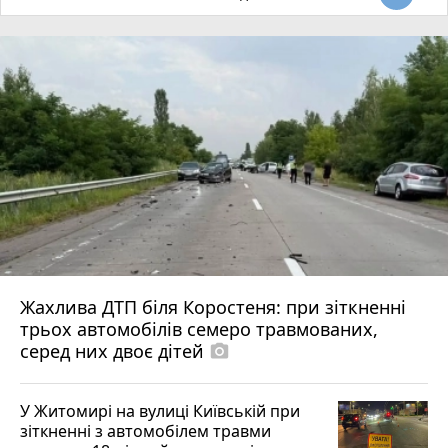
Жахлива ДТП біля Коростеня: при зіткненні
трьох автомобілів семеро травмованих,
серед них двоє дітей
photo_camera
У Житомирі на вулиці Київській при
зіткненні з автомобілем травми