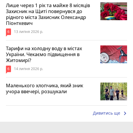
Лише через 1 рік та майже 8 місяців
Захисник на Щиті повернувся до
рідного міста Захисник Олександр
Піонткевич
6
13 липня 2026 р.
Тарифи на холодну воду в містах
України. Чекаємо підвищення в
Житомирі?
6
14 липня 2026 р.
Маленького хлопчика, який зник
учора ввечері, розшукали
keyboard_arrow_right
Дивитись ще