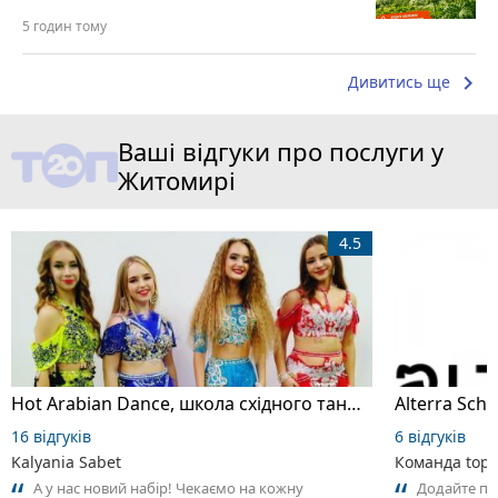
5 годин тому
keyboard_arrow_right
Дивитись ще
Ваші відгуки про послуги у
Житомирі
4.5
Hot Arabian Dance, школа східного танцю
16 відгуків
6 відгуків
Kalyania Sabet
Команда top2
А у нас новий набір! Чекаємо на кожну
Додайте пер