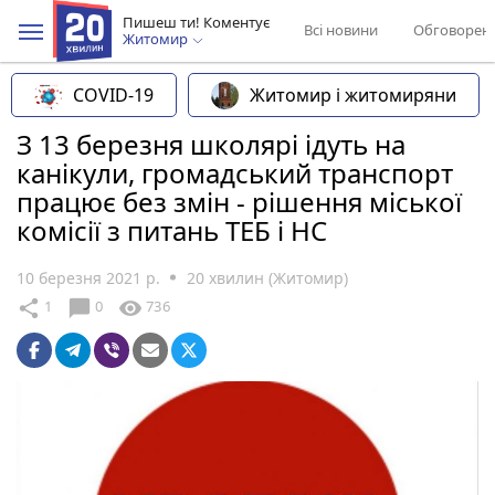
Пишеш ти! Коментує
Всі новини
Обговорен
Житомир
COVID-19
Житомир і житомиряни
З 13 березня школярі ідуть на
канікули, громадський транспорт
працює без змін - рішення міської
комісії з питань ТЕБ і НС
10 березня 2021 р.
20 хвилин (Житомир)
chat_bubble
share
visibility
1
0
736