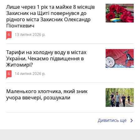
Лише через 1 рік та майже 8 місяців
Захисник на Щиті повернувся до
рідного міста Захисник Олександр
Піонткевич
6
13 липня 2026 р.
Тарифи на холодну воду в містах
України. Чекаємо підвищення в
Житомирі?
6
14 липня 2026 р.
Маленького хлопчика, який зник
учора ввечері, розшукали
keyboard_arrow_right
Дивитись ще