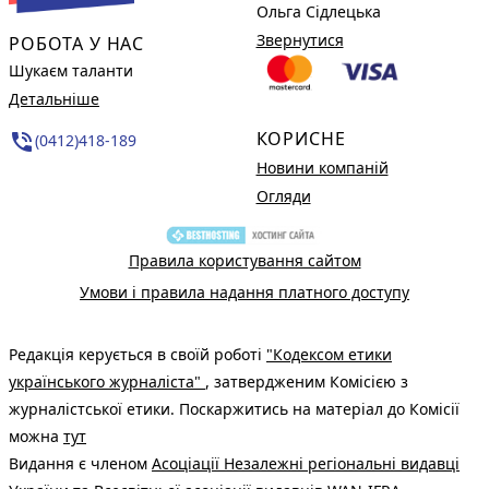
Ольга Сідлецька
Звернутися
РОБОТА У НАС
Шукаєм таланти
Детальніше
КОРИСНЕ
phone_in_talk
(0412)418-189
Новини компаній
Огляди
Правила користування сайтом
Умови і правила надання платного доступу
Редакція керується в своїй роботі
"Кодексом етики
українського журналіста"
, затвердженим Комісією з
журналістської етики. Поскаржитись на матеріал до Комісії
можна
тут
Видання є членом
Асоціації Незалежні регіональні видавці