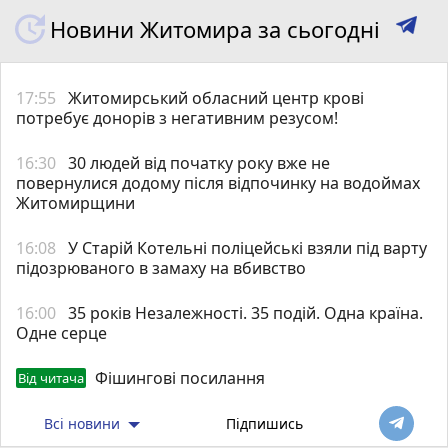
Новини Житомира за сьогодні
17:55
Житомирський обласний центр крові
потребує донорів з негативним резусом!
16:30
30 людей від початку року вже не
повернулися додому після відпочинку на водоймах
Житомирщини
16:08
У Старій Котельні поліцейські взяли під варту
підозрюваного в замаху на вбивство
16:00
35 років Незалежності. 35 подій. Одна країна.
Одне серце
Фішингові посилання
Від читача
Всі новини
Підпишись