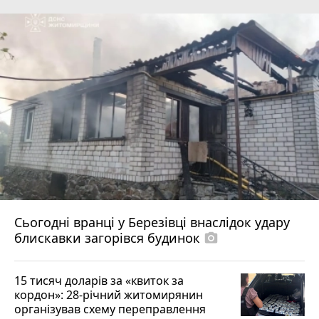
Сьогодні вранці у Березівці внаслідок удару
блискавки загорівся будинок
photo_camera
15 тисяч доларів за «квиток за
кордон»: 28-річний житомирянин
організував схему переправлення