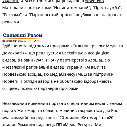
України
та Всесвітньої асоціації видавців
WAN-IFRA
Матеріали з позначками "Новини компаній", "Прес-служба",
"Реклама" та "Партнерський проєкт" опубліковані на правах
реклами.
Здійснено за підтримки програми «Сильніші разом: Медіа та
Демократія», що реалізується Всесвітньою асоціацією
видавців новин (WAN-IFRA) у партнерстві з Асоціацією
«Незалежні регіональні видавці України» (АНРВУ) та
Норвезькою асоціацією медіабізнесу (MBL) за підтримки
Норвегії. Погляди авторів не обов’язково відображають
офіційну позицію партнерів програми.
Незалежний новинний портал з оперативним висвітленням
подій у Житомирі та області. Новини створюються для Вас
мультимедійною редакцією "20 хвилин Житомир" та «20
хвилин Романів» видавець ПП «Медіа Ресурс». Ми