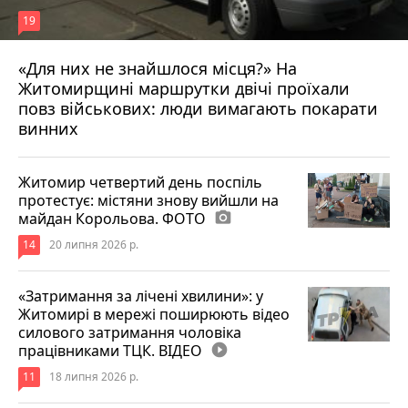
19
«Для них не знайшлося місця?» На
Житомирщині маршрутки двічі проїхали
17 липня 2026 р.
повз військових: люди вимагають покарати
винних
Житомир четвертий день поспіль
протестує: містяни знову вийшли на
майдан Корольова. ФОТО
photo_camera
14
20 липня 2026 р.
«Затримання за лічені хвилини»: у
Житомирі в мережі поширюють відео
силового затримання чоловіка
працівниками ТЦК. ВІДЕО
play_circle_filled
11
18 липня 2026 р.