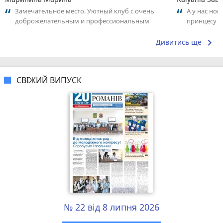
Замечательное место. Уютный клуб с очень
А у нас нов
доброжелательным и профессиональным
принцесу т
коллективом.
keyboard_arrow_right
Дивитись ще
СВІЖИЙ ВИПУСК
№ 22 від 8 липня 2026