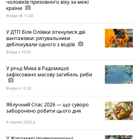
чоловіків призовного віку за межі
країни
photo_camera
Вчора об 11:40
У ДТП біля Оліївки зіткнулися дві
вантажівки: рятувальники
деблокували одного з водіїв
photo_camera
Вчора о 10:20
У річці Мика в Радомишлі
зафіксовано масову загибель риби
photo_camera
Вчора о 12:20
Яблучний Спас 2026 — що суворо
заборонено робити цього дня
6 серпня 2026 р.
У Житомирі правоохоронці