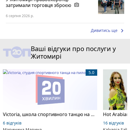
затримали торговця зброєю
photo_camera
6 серпня 2026 р.
keyboard_arrow_right
Дивитись ще
Ваші відгуки про послуги у
Житомирі
5.0
Victoria, школа спортивного танцю на пілоні
6 відгуків
16 відгуків
Маринина Марина
Kalyania Sabe