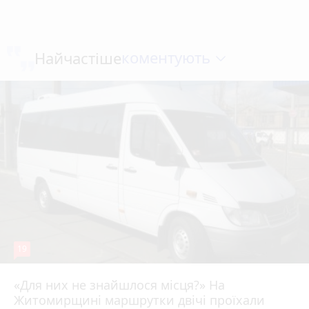
коментують
Найчастіше
19
«Для них не знайшлося місця?» На
Житомирщині маршрутки двічі проїхали
17 липня 2026 р.