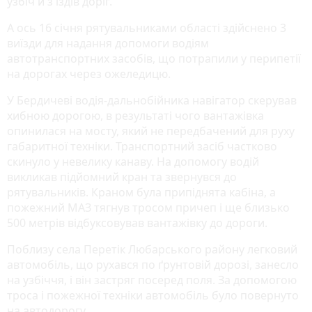
узбіч й з'їздів доріг.
А ось 16 січня рятувальниками області здійснено 3
виїзди для надання допомоги водіям
автотранспортних засобів, що потрапили у перипетії
на дорогах через ожеледицю.
У Бердичеві водія-дальнобійника навігатор скерував
хибною дорогою, в результаті чого вантажівка
опинилася на мосту, який не передбачений для руху
габаритної техніки. Транспортний засіб частково
скинуло у невелику канаву. На допомогу водій
викликав підйомний кран та звернувся до
рятувальників. Краном була припіднята кабіна, а
пожежний МАЗ тягнув тросом причеп і ще близько
500 метрів відбуксовував вантажівку до дороги.
Поблизу села Перетік Любарського району легковий
автомобіль, що рухався по ґрунтовій дорозі, занесло
на узбіччя, і він застряг посеред поля. За допомогою
троса і пожежної техніки автомобіль було повернуто
на автодорогу.