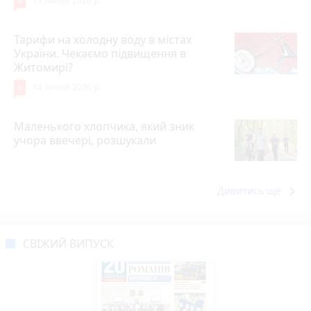
6
13 липня 2026 р.
Тарифи на холодну воду в містах
України. Чекаємо підвищення в
Житомирі?
6
14 липня 2026 р.
Маленького хлопчика, який зник
учора ввечері, розшукали
keyboard_arrow_right
Дивитись ще
СВІЖИЙ ВИПУСК