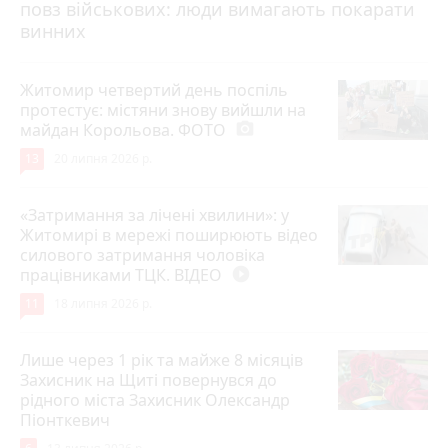
повз військових: люди вимагають покарати
винних
Житомир четвертий день поспіль
протестує: містяни знову вийшли на
майдан Корольова. ФОТО
photo_camera
13
20 липня 2026 р.
«Затримання за лічені хвилини»: у
Житомирі в мережі поширюють відео
силового затримання чоловіка
працівниками ТЦК. ВІДЕО
play_circle_filled
11
18 липня 2026 р.
Лише через 1 рік та майже 8 місяців
Захисник на Щиті повернувся до
рідного міста Захисник Олександр
Піонткевич