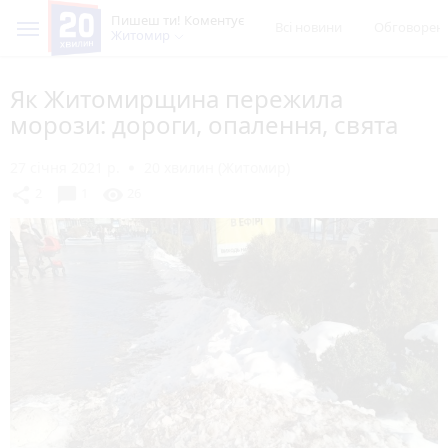
Пишеш ти! Коментує
Всі новини
Обговорен
Житомир
Як Житомирщина пережила
морози: дороги, опалення, свята
27 січня 2021 р.
20 хвилин (Житомир)
chat_bubble
share
visibility
2
1
26