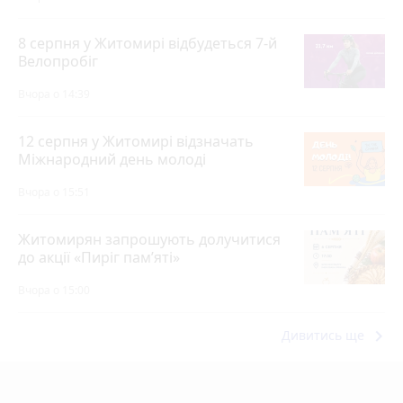
8 серпня у Житомирі відбудеться 7-й
Велопробіг
Вчора о 14:39
12 серпня у Житомирі відзначать
Міжнародний день молоді
Вчора о 15:51
Житомирян запрошують долучитися
до акції «Пиріг пам’яті»
Вчора о 15:00
keyboard_arrow_right
Дивитись ще