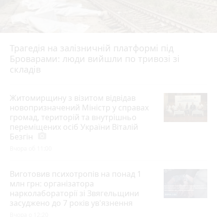
Трагедія на залізничній платформі під
Броварами: люди вийшли по тривозі зі
складів
Житомирщину з візитом відвідав
новопризначений Міністр у справах
громад, територій та внутрішньо
переміщених осіб України Віталій
Безгін
photo_camera
Вчора об 11:00
Виготовив психотропів на понад 1
млн грн: організатора
нарколабораторії зі Звягельщини
засуджено до 7 років ув'язнення
Вчора о 12:20