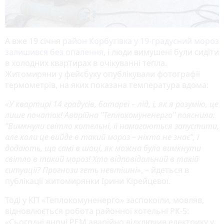
А вже 19 січня
район Корбутівка у 19-градусний мороз
залишився без опалення
, і люди вимушені були сидіти
в холодних квартирах в очікуванні тепла.
Житомиряни у фейсбуку опублікували фотографії
термометрів, на яких показана температура вдома:
«У квартирі 14 градусів, батареї – лід, і, як я розумію, це
лише початок! Аварійна "Теплокомуненерго" пояснила:
"Вимкнули світло котельні, її намагаються запустити,
але коли це вийде в такий мороз – ніхто не знає", і
додають, що самі в шоці, як можна було вимкнути
світло в такий мороз! Хто відповідальний в такій
ситуації? Прогнози геть невтішні»
, – йдеться в
публікації житомирянки Ірини Кірейцевої.
Тоді у КП «Теплокомуненерго» заспокоїли, мовляв,
відновлюється робота районної котельні РК-5:
«Сьогодні вночі РЕМ аварійно відключив електрику у