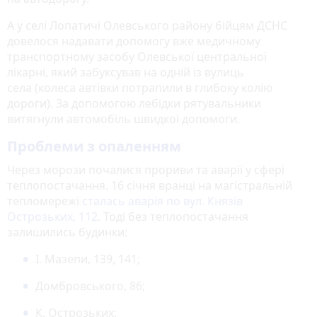
А у селі Лопатичі Олевського району бійцям ДСНС
довелося надавати допомогу вже медичному
транспортному засобу Олевської центральної
лікарні, який забуксував на одній із вулиць
села (колеса автівки потрапили в глибоку колію
дороги). За допомогою лебідки рятувальники
витягнули автомобіль швидкої допомоги.
Проблеми з опаленням
Через морози почалися прориви та аварії у сфері
теплопостачання. 16 січня вранці на магістральній
тепломережі
сталась аварія по вул. Князів
Острозьких, 112
. Тоді без теплопостачання
залишились будинки:
І. Мазепи, 139, 141;
Домбровського, 86;
К. Острозьких;