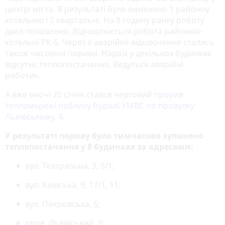
центрі міста. В результаті було вимкнено 1 районну
котельню і 2 квартальні. На 8 годину ранку роботу
двох поновлено. Відновлюється робота районної
котельні РК-5. Через її аварійне відключення стались
також численні пориви. Наразі у декількох будинках
відсутнє теплопостачання. Ведуться аварійні
роботи».
А вже вночі 20 січня стався черговий
прорив
тепломережі поблизу будівлі УМВС по провулку
Львівському, 4.
У результаті пориву було тимчасово зупинено
теплопостачання у 8 будинках за адресами:
вул. Театральна, 3, 5/1;
вул. Київська, 9, 17/1, 11;
вул. Покровська, 5;
пров. Львівський, 3;