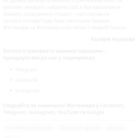
«У храмах пройдуть молебні з освяченням води, де
містяни зможуть набрати собі її для окроплення
домівок, споживання тощо»,
– наголосив на
зустрічі голова Ради Християнських Церков
Житомира та Житомирської області Андрій Талько.
Валерія Наумова
Хочете отримувати новини першими –
приєднуйтеся до нас у соцмережах
Telegram
Facebook
Instagram
Слідкуйте за новинами Житомира у
Facebook
,
Telegram
,
Instagram
,
YouTube
та
Google
Опалювальний сезон
Транспорт і дороги
Дороги