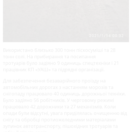
Використано близько 300 тонн піскосуміші та 28
тонн солі. На прибирання та посипання
тротуарів було задіяно 9 одиниць спецтехніки і 21
працівник КП «УАШ» та підрядні організації.
Для забезпечення безаварійного проїзду на
автомобільних дорогах з настанням морозів та
снігопаду працювало 40 одиниць дорожньої техніки.
Було задіяно 56 робітників. У черговому режимі
працювало 42 дорожники та 27 механізмів. Коли
опади були відсутні, увага приділялась очищенню від
снігу та обробці протиожеледними матеріалами
зупинок автотранспорту, пішохідних тротуарів та