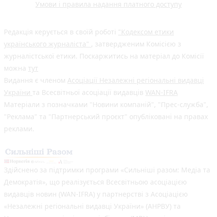
Умови і правила надання платного доступу
Редакція керується в своїй роботі
"Кодексом етики
українського журналіста"
, затвердженим Комісією з
журналістської етики. Поскаржитись на матеріал до Комісії
можна
тут
Видання є членом
Асоціації Незалежні регіональні видавці
України
та Всесвітньої асоціації видавців
WAN-IFRA
Матеріали з позначками "Новини компаній", "Прес-служба",
"Реклама" та "Партнерський проєкт" опубліковані на правах
реклами.
Здійснено за підтримки програми «Сильніші разом: Медіа та
Демократія», що реалізується Всесвітньою асоціацією
видавців новин (WAN-IFRA) у партнерстві з Асоціацією
«Незалежні регіональні видавці України» (АНРВУ) та