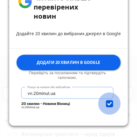
перевірених
podarit.top/chto-podarit-parnyu-na-14-fevralya/
новин
reply
share
remove
add
0
Додайте 20 хвилин до вибраних джерел в Google
ДОДАТИ 20 ХВИЛИН В GOOGLE
Новини Житомира за сьогодні
COVID-19
Житомир і житомиряни
12:39
У Житомирі відбудеться родинний фестиваль
«Полісся. Вареник FEST»
12:19
Житомирські триатлети – серед лідерів