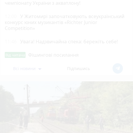
чемпіонату України з акватлону!
12:00
У Житомирі започатковують всеукраїнський
конкурс юних музикантів «Richter Junior
Competition»
11:46
Увага! Надзвичайна спека: бережіть себе!
Фішингові посилання
Від читача
Всі новини
Підпишись