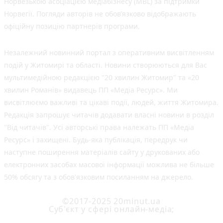
Норвезькою асоціацією медіабізнесу (MBL) за підтримки
Норвегії. Погляди авторів не обов’язково відображають
офіційну позицію партнерів програми.
Незалежний новинний портал з оперативним висвітленням
подій у Житомирі та області. Новини створюються для Вас
мультимедійною редакцією "20 хвилин Житомир" та «20
хвилин Романів» видавець ПП «Медіа Ресурс». Ми
висвітлюємо важливі та цікаві події, людей, життя Житомира.
Редакція запрошує читачів додавати власні новини в розділ
"Від читачів". Усі авторські права належать ПП «Медіа
Ресурс» і захищені. Будь-яка публiкацiя, передрук чи
наступне поширення матеріалів сайту у друкованих або
електронних засобах масової інформації можлива не більше
50% обсягу та з обов'язковим посиланням на джерело.
©2017-2025 20minut.ua
Cуб'єкт у сфері онлайн-медіа;