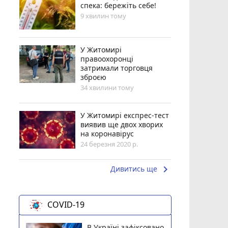
спека: бережіть себе!
9 хвилин тому
У Житомирі
правоохоронці
затримали торговця
зброєю
34 хвилини тому
У Житомирі експрес-тест
виявив ще двох хворих
на коронавірус
24 березня 2020 р.
keyboard_arrow_right
Дивитись ще
COVID-19
В Україні зафіксовано