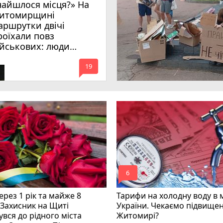
найшлося місця?» На
итомирщині
аршрутки двічі
роїхали повз
ійськових: люди
имагають покарати
mode_comment
инних
19
mode_comment
6
рез 1 рік та майже 8
Тарифи на холодну воду в 
 Захисник на Щиті
України. Чекаємо підвищен
вся до рідного міста
Житомирі?