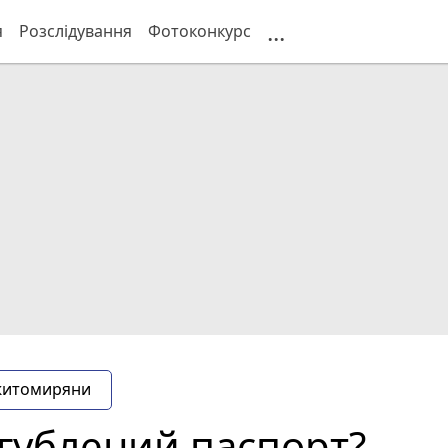
...
я
Розслідування
Фотоконкурс
житомиряни
агублений паспорт?