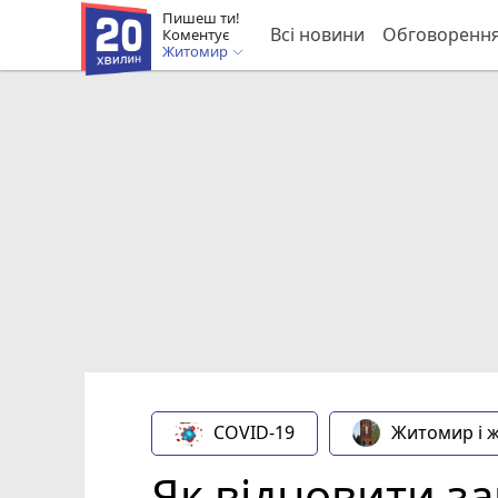
Пишеш ти!
Всі новини
Обговоренн
Коментує
Житомир
COVID-19
Житомир і 
Як відновити з