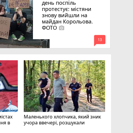
день поспіль
протестує: містяни
знову вийшли на
майдан Корольова.
ФОТО
photo_camera
mode_comment
13
«Затриман
Житомир
відео си
чоловіка
ВІДЕО
play_circle_filled
mode_comment
11
містах
Маленького хлопчика, який зник
ня в
учора ввечері, розшукали