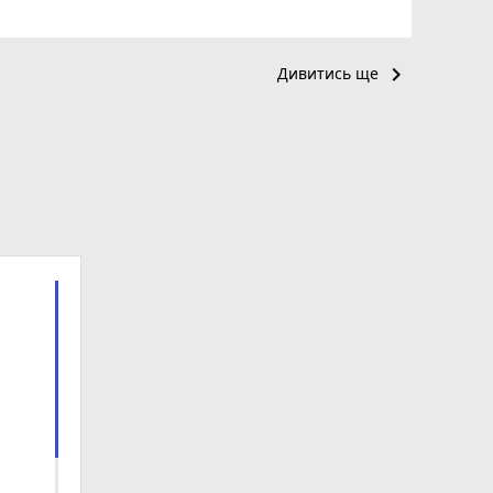
keyboard_arrow_right
Дивитись ще