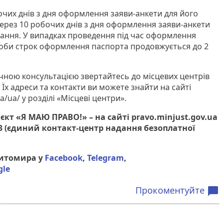
очих днів з дня оформлення заяви-анкети для його
через 10 робочих днів з дня оформлення заяви-анкети
ання. У випадках проведення під час оформлення
оби строк оформлення паспорта продовжується до 2
ною консультацією звертайтесь до місцевих центрів
Їх адреси та контакти ви можете знайти на сайті
ua/ua/ у розділі «Місцеві центри».
єкт «Я МАЮ ПРАВО!» – на сайті pravo.minjust.gov.ua
03 (єдиний контакт-центр надання безоплатної
Житомира у
Facebook
,
Telegram
,
gle
Прокоментуйте
chat_bubble