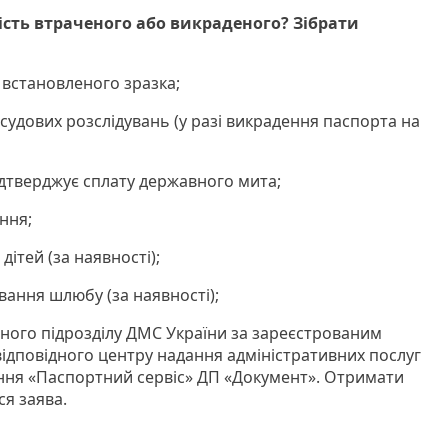
сть втраченого або викраденого? Зібрати
 встановленого зразка;
осудових розслідувань (у разі викрадення паспорта на
ідтверджує сплату державного мита;
ння;
ітей (за наявності);
вання шлюбу (за наявності);
ьного підрозділу ДМС України за зареєстрованим
ідповідного центру надання адміністративних послуг
ння «Паспортний сервіс» ДП «Документ». Отримати
ся заява.