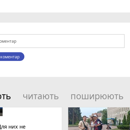
 коментар
ють
читають
поширюють
Для них не