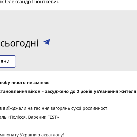
ик Олександр Піонткевич
сьогодні
ряни
шлюбу нічого не змінює
становлення вікон – засуджено до 2 років ув’язнення жителя
в виїжджали на гасіння загорянь сухої рослинності
ль «Полісся. Вареник FEST»
мпіонату України з акватлону!