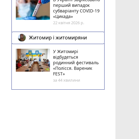
перший випадок
субваріанту COVID-19
«Цикада»
22 квітня 2026 р.
Житомир і житомиряни
У Житомирі
відбудеться
родинний фестиваль
«Полісся. Вареник
FEST»
за 44 хвилини