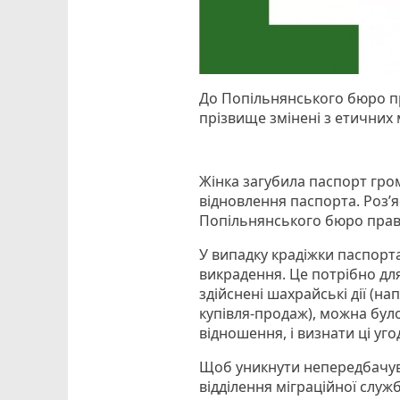
До Попільнянського бюро пр
прізвище змінені з етичних 
Жінка загубила паспорт гро
відновлення паспорта. Роз’
Попільнянського бюро прав
У випадку крадіжки паспорта
викрадення. Це потрібно для
здійснені шахрайські дії (н
купівля-продаж), можна було
відношення, і визнати ці уг
Щоб уникнути непередбачува
відділення міграційної служб