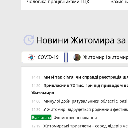
чоловіка працівниками ТЦК.
Захисн
ВІДЕО
play_circle_filled
Новини Житомира за 
COVID-19
Житомир і житоми
Ми й так сім'я: чи справді реєстрація 
14:41
Привласнив 72 тис. грн під приводом в
14:20
Житомира
Минулої доби рятувальники області 5 разі
14:00
У Житомирі відбудеться родинний фестива
12:39
Від читача
Фішингові посилання
Житомирські триатлети – серед лідерів че
12:19