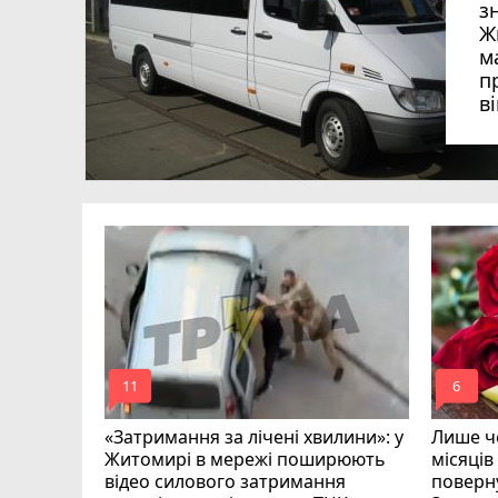
з
Ж
м
п
в
в
в
ий зник
и
mode_comment
mode_comment
11
6
«Затримання за лічені хвилини»: у
Лише че
Житомирі в мережі поширюють
місяців
відео силового затримання
поверну