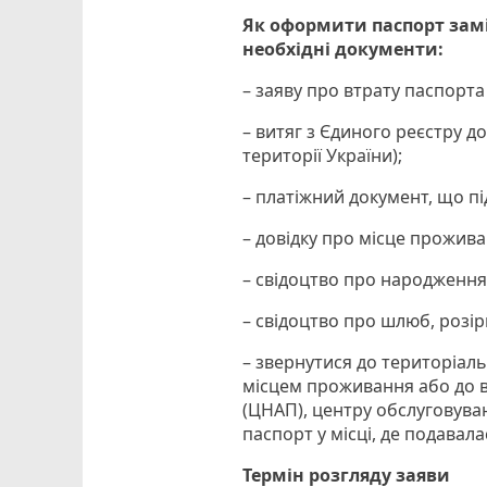
Як оформити паспорт замі
необхідні документи:
– заяву про втрату паспорта
– витяг з Єдиного реєстру д
території України);
– платіжний документ, що п
– довідку про місце прожива
– свідоцтво про народження д
– свідоцтво про шлюб, розір
– звернутися до територіал
місцем проживання або до в
(ЦНАП), центру обслуговува
паспорт у місці, де подавала
Термін розгляду заяви