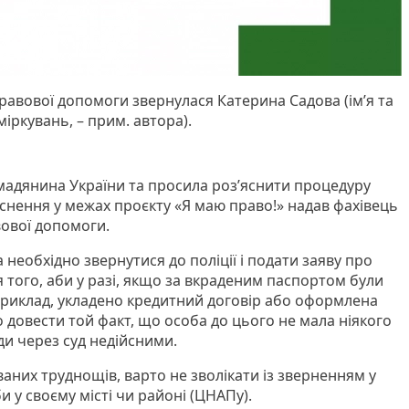
авової допомоги звернулася Катерина Садова (ім’я та
міркувань, – прим. автора).
мадянина України та просила роз’яснити процедуру
яснення у межах проєкту «Я маю право!» надав фахівець
ової допомоги.
 необхідно звернутися до поліції і подати заяву про
 того, аби у разі, якщо за вкраденим паспортом були
априклад, укладено кредитний договір або оформлена
 довести той факт, що особа до цього не мала ніякого
оди через суд недійсними.
них труднощів, варто не зволікати із зверненням у
и у своєму місті чи районі (ЦНАПу).