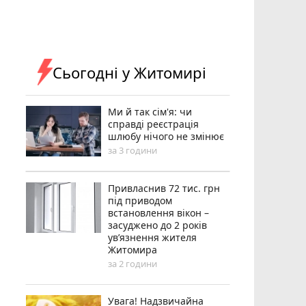
Сьогодні у Житомирі
Ми й так сім'я: чи
справді реєстрація
шлюбу нічого не змінює
за 3 години
Привласнив 72 тис. грн
під приводом
встановлення вікон –
засуджено до 2 років
ув’язнення жителя
Житомира
за 2 години
Увага! Надзвичайна