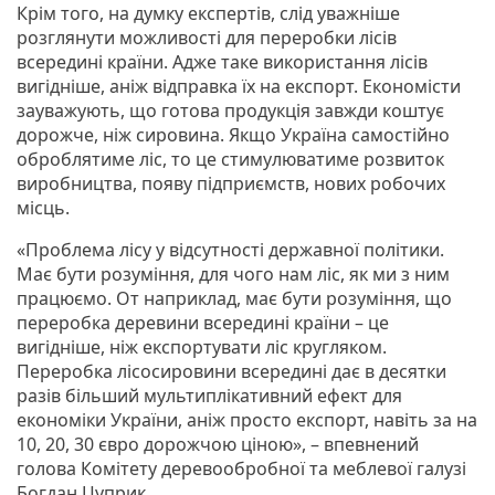
Крім того, на думку експертів, слід уважніше
розглянути можливості для переробки лісів
всередині країни. Адже таке використання лісів
вигідніше, аніж відправка їх на експорт. Економісти
зауважують, що готова продукція завжди коштує
дорожче, ніж сировина. Якщо Україна самостійно
оброблятиме ліс, то це стимулюватиме розвиток
виробництва, появу підприємств, нових робочих
місць.
«Проблема лісу у відсутності державної політики.
Має бути розуміння, для чого нам ліс, як ми з ним
працюємо. От наприклад, має бути розуміння, що
переробка деревини всередині країни – це
вигідніше, ніж експортувати ліс кругляком.
Переробка лісосировини всередині дає в десятки
разів більший мультиплікативний ефект для
економіки України, аніж просто експорт, навіть за на
10, 20, 30 євро дорожчою ціною», – впевнений
голова Комітету деревообробної та меблевої галузі
Богдан Цуприк.