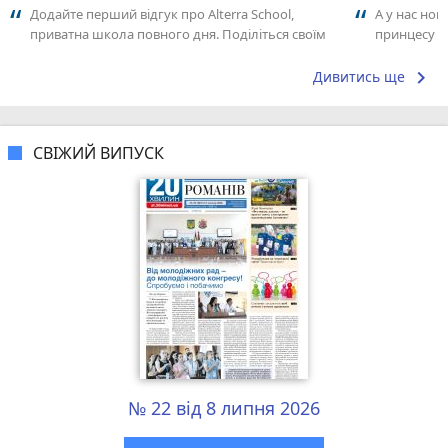
Додайте перший відгук про Alterra School,
А у нас нов
приватна школа повного дня. Поділіться своїм
принцесу т
досвідом – що Вам сподобалось, а...
keyboard_arrow_right
Дивитись ще
СВІЖИЙ ВИПУСК
№ 22 від 8 липня 2026