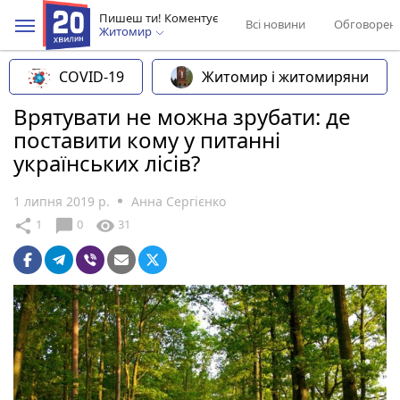
Пишеш ти! Коментує
Всі новини
Обговорен
Житомир
COVID-19
Житомир і житомиряни
Врятувати не можна зрубати: де
поставити кому у питанні
українських лісів?
1 липня 2019 р.
Анна Сергієнко
chat_bubble
share
visibility
1
0
31