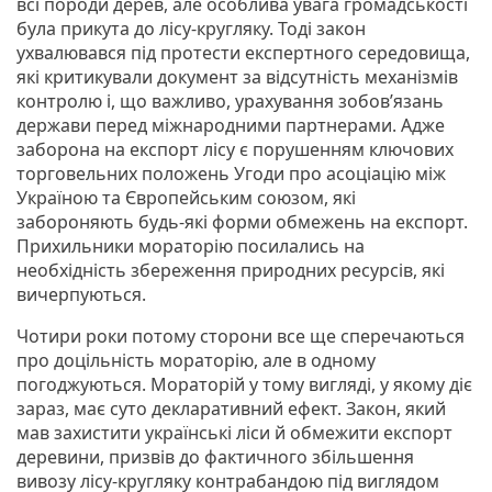
всі породи дерев, але особлива увага громадськості
була прикута до лісу-кругляку. Тоді закон
ухвалювався під протести експертного середовища,
які критикували документ за відсутність механізмів
контролю і, що важливо, урахування зобов’язань
держави перед міжнародними партнерами. Адже
заборона на експорт лісу є порушенням ключових
торговельних положень Угоди про асоціацію між
Україною та Європейським союзом, які
забороняють будь-які форми обмежень на експорт.
Прихильники мораторію посилались на
необхідність збереження природних ресурсів, які
вичерпуються.
Чотири роки потому сторони все ще сперечаються
про доцільність мораторію, але в одному
погоджуються. Мораторій у тому вигляді, у якому діє
зараз, має суто декларативний ефект. Закон, який
мав захистити українські ліси й обмежити експорт
деревини, призвів до фактичного збільшення
вивозу лісу-кругляку контрабандою під виглядом