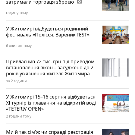
затримали торговця зброєю
photo_camera
годину тому
У Житомирі відбудеться родинний
фестиваль «Полісся. Вареник FEST»
6 хвилин тому
Привласнив 72 тис. грн під приводом
встановлення вікон – засуджено до 2
років ув’язнення жителя Житомира
за 2 години
У Житомирі 15–16 серпня відбудеться
XI турнір із плавання на відкритій воді
«TETERIV OPEN»
2 години тому
Ми й так сім'я: чи справді реєстрація