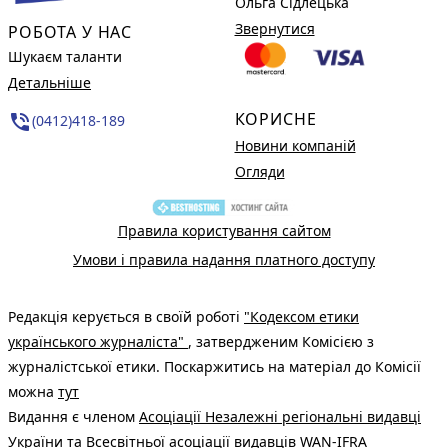
Ольга Сідлецька
Звернутися
РОБОТА У НАС
Шукаєм таланти
Детальніше
КОРИСНЕ
phone_in_talk
(0412)418-189
Новини компаній
Огляди
Правила користування сайтом
Умови і правила надання платного доступу
Редакція керується в своїй роботі
"Кодексом етики
українського журналіста"
, затвердженим Комісією з
журналістської етики. Поскаржитись на матеріал до Комісії
можна
тут
Видання є членом
Асоціації Незалежні регіональні видавці
України
та Всесвітньої асоціації видавців
WAN-IFRA