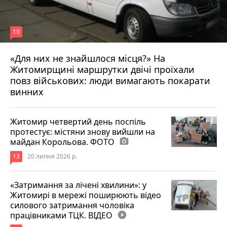
19
«Для них не знайшлося місця?» На
Житомирщині маршрутки двічі проїхали
17 липня 2026 р.
повз військових: люди вимагають покарати
винних
Житомир четвертий день поспіль
протестує: містяни знову вийшли на
майдан Корольова. ФОТО
photo_camera
13
20 липня 2026 р.
«Затримання за лічені хвилини»: у
Житомирі в мережі поширюють відео
силового затримання чоловіка
працівниками ТЦК. ВІДЕО
play_circle_filled