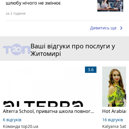
шлюбу нічого не змінює
за 2 години
keyboard_arrow_right
Дивитись ще
Ваші відгуки про послуги у
Житомирі
3.6
Alterra School, приватна школа повного дня
6 відгуків
16 відгуків
Команда top20.ua
Kalyania Sabe