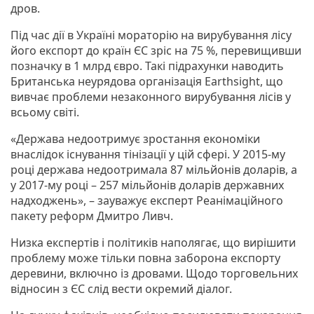
дров.
Під час дії в Україні мораторію на вирубування лісу
його експорт до країн ЄС зріс на 75 %, перевищивши
позначку в 1 млрд євро. Такі підрахунки наводить
Британська неурядова організація Earthsight, що
вивчає проблеми незаконного вирубування лісів у
всьому світі.
«Держава недоотримує зростання економіки
внаслідок існування тінізації у цій сфері. У 2015-му
році держава недоотримала 87 мільйонів доларів, а
у 2017-му році – 257 мільйонів доларів державних
надходжень», – зауважує експерт Реанімаційного
пакету реформ Дмитро Ливч.
Низка експертів і політиків наполягає, що вирішити
проблему може тільки повна заборона експорту
деревини, включно із дровами. Щодо торговельних
відносин з ЄС слід вести окремий діалог.