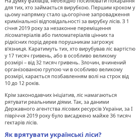
На думку фахівців, необхідно посилювати покарання
для тих, хто займається вирубкою. Першим кроком у
цьому напрямку стало цьогорічне запровадження
кримінальної відповідальності за вирубку лісів. З 1
січня 2019 року за незаконне переміщення
лісоматеріалів або пиломатеріалів цінних та
рідкісних порід дерев порушникам загрожує
в’язниця. Каратимуть тих, хто вирубував ліс вартістю
у 17 тисяч гривень, або в особливо великому
розмірі – від 32 тисяч гривень. Злочин, вчинений
організованою групою чи в особливо великому
розмірі, карається позбавленням волі на строк від
10 до 12 років.
Крім законодавчих ініціатив, ліс намагаються
рятувати реальними діями. Так, за даними
Державного агентства лісових ресурсів України, за І
півріччя 2019 року було висаджено майже 36 тисяч
гектарів лісів.
Як врятувати українські ліси?