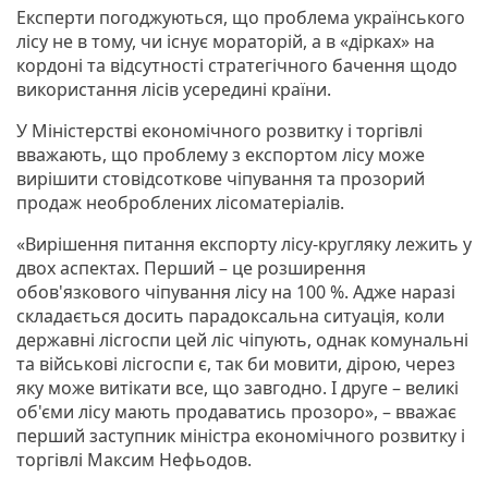
Експерти погоджуються, що проблема українського
лісу не в тому, чи існує мораторій, а в «дірках» на
кордоні та відсутності стратегічного бачення щодо
використання лісів усередині країни.
У Міністерстві економічного розвитку і торгівлі
вважають, що проблему з експортом лісу може
вирішити стовідсоткове чіпування та прозорий
продаж необроблених лісоматеріалів.
«Вирішення питання експорту лісу-кругляку лежить у
двох аспектах. Перший – це розширення
обов'язкового чіпування лісу на 100 %. Адже наразі
складається досить парадоксальна ситуація, коли
державні лісгоспи цей ліс чіпують, однак комунальні
та військові лісгоспи є, так би мовити, дірою, через
яку може витікати все, що завгодно. І друге – великі
об'єми лісу мають продаватись прозоро», – вважає
перший заступник міністра економічного розвитку і
торгівлі Максим Нефьодов.