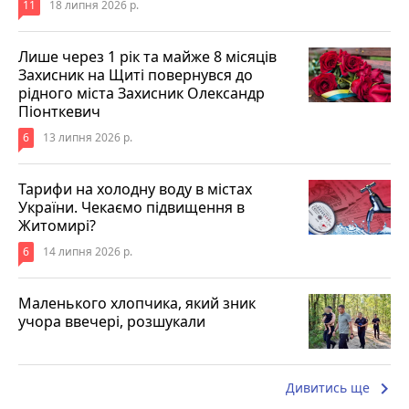
11
18 липня 2026 р.
Лише через 1 рік та майже 8 місяців
Захисник на Щиті повернувся до
рідного міста Захисник Олександр
Піонткевич
6
13 липня 2026 р.
Тарифи на холодну воду в містах
України. Чекаємо підвищення в
Житомирі?
6
14 липня 2026 р.
Маленького хлопчика, який зник
учора ввечері, розшукали
keyboard_arrow_right
Дивитись ще