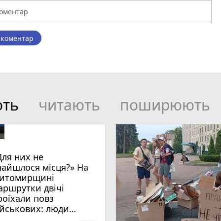
 коментар
ють
читають
поширюють
Для них не
найшлося місця?» На
итомирщині
аршрутки двічі
роїхали повз
ійськових: люди
имагають покарати