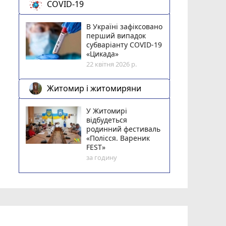
COVID-19
В Україні зафіксовано
перший випадок
субваріанту COVID-19
«Цикада»
22 квітня 2026 р.
Житомир і житомиряни
У Житомирі
відбудеться
родинний фестиваль
«Полісся. Вареник
FEST»
за годину