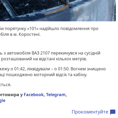
жби порятунку «101» надійшло повідомлення про
іля в м. Коростені.
 з автомобіля ВАЗ 2107 перекинувся на сусідній
 розташований на відстані кількох метрів.
ежу о 01:42, ліквідували – о 01:50. Вогнем знищено
івці пошкоджено моторний відсік та кабіну.
ться.
Житомира у
Facebook
,
Telegram
,
gle
Прокоментуйте
chat_bubble