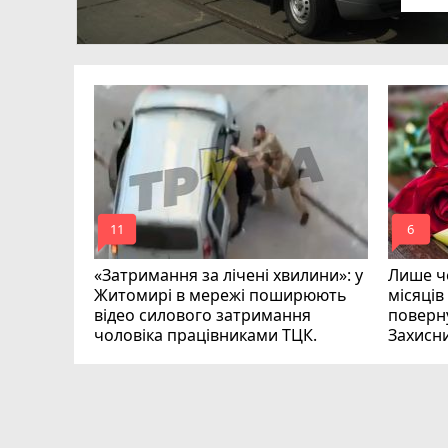
в
ий зник
и
mode_comment
mode_comment
11
6
«Затримання за лічені хвилини»: у
Лише че
Житомирі в мережі поширюють
місяців
відео силового затримання
поверну
чоловіка працівниками ТЦК.
Захисн
ВІДЕО
play_circle_filled