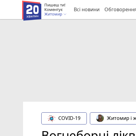
Пишеш ти!
Всі новини
Обговоренн
Коментує
Житомир
COVID-19
Житомир і 
Вогнеборці лік