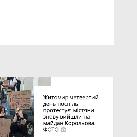
Житомир четвертий
день поспіль
протестує: містяни
знову вийшли на
майдан Корольова.
ФОТО
photo_camera