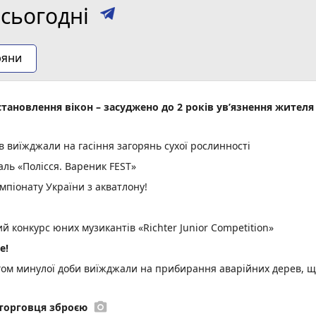
сьогодні
ряни
становлення вікон – засуджено до 2 років ув’язнення жителя
в виїжджали на гасіння загорянь сухої рослинності
ль «Полісся. Вареник FEST»
мпіонату України з акватлону!
 конкурс юних музикантів «Richter Junior Competition»
е!
ом минулої доби виїжджали на прибирання аварійних дерев, 
photo_camera
торговця зброєю