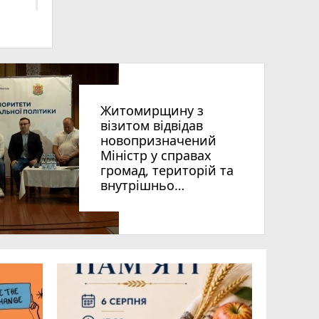
ни
Житомирщину з
візитом відвідав
новопризначений
Міністр у справах
громад, територій та
внутрішньо
гуна»
переміщених осіб
України Віталій Безгін
photo_camera