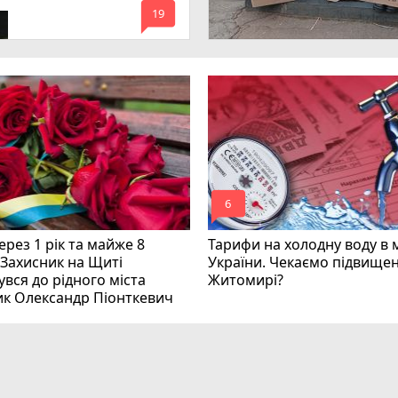
mode_comment
инних
19
mode_comment
6
рез 1 рік та майже 8
Тарифи на холодну воду в 
 Захисник на Щиті
України. Чекаємо підвищен
вся до рідного міста
Житомирі?
ик Олександр Піонткевич