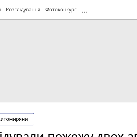
...
я
Розслідування
Фотоконкурс
житомиряни
відували пожежу двох а