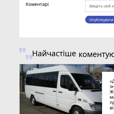
Коментарі
Опублікувати
Найчастіше
коменту
«
з
Ж
м
п
в
в