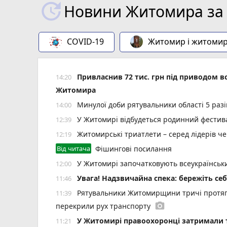
Новини Житомира за 
COVID-19
Житомир і житоми
Привласнив 72 тис. грн під приводом в
14:20
Житомира
Минулої доби рятувальники області 5 разі
14:00
У Житомирі відбудеться родинний фестива
12:39
Житомирські триатлети – серед лідерів че
12:19
Від читача
Фішингові посилання
У Житомирі започатковують всеукраїнський
12:00
Увага! Надзвичайна спека: бережіть себ
11:46
Рятувальники Житомирщини тричі протяг
11:39
photo_camera
перекрили рух транспорту
У Житомирі правоохоронці затримали 
11:21