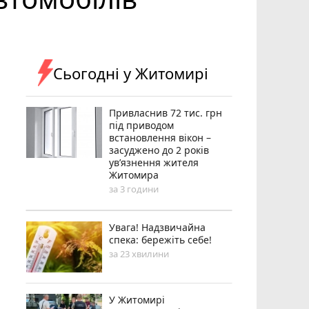
Сьогодні у Житомирі
Привласнив 72 тис. грн
під приводом
встановлення вікон –
засуджено до 2 років
ув’язнення жителя
Житомира
за 3 години
Увага! Надзвичайна
спека: бережіть себе!
за 23 хвилини
У Житомирі