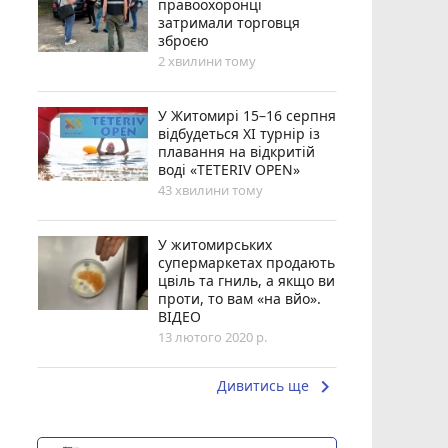
правоохоронці
затримали торговця
зброєю
2 хвилини тому
У Житомирі 15–16 серпня
відбудеться XI турнір із
плавання на відкритій
воді «TETERIV OPEN»
43 хвилини тому
У житомирських
супермаркетах продають
цвіль та гниль, а якщо ви
проти, то вам «на вйо».
ВІДЕО
13 лютого 2020 р.
keyboard_arrow_right
Дивитись ще