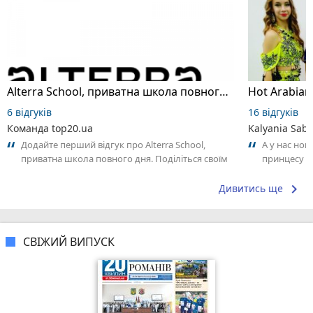
Alterra School, приватна школа повного дня
6 відгуків
16 відгуків
Команда top20.ua
Kalyania Sabe
Додайте перший відгук про Alterra School,
А у нас нов
приватна школа повного дня. Поділіться своїм
принцесу т
досвідом – що Вам сподобалось, а...
keyboard_arrow_right
Дивитись ще
СВІЖИЙ ВИПУСК