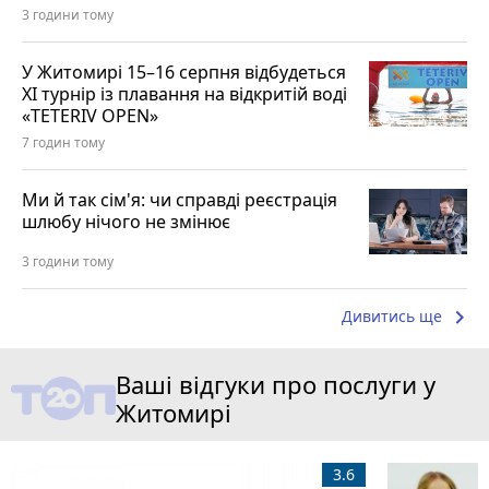
3 години тому
У Житомирі 15–16 серпня відбудеться
XI турнір із плавання на відкритій воді
«TETERIV OPEN»
7 годин тому
Ми й так сім'я: чи справді реєстрація
шлюбу нічого не змінює
3 години тому
keyboard_arrow_right
Дивитись ще
Ваші відгуки про послуги у
Житомирі
3.6