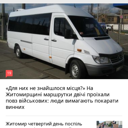
19
«Для них не знайшлося місця?» На
Житомирщині маршрутки двічі проїхали
17 липня 2026 р.
повз військових: люди вимагають покарати
винних
Житомир четвертий день поспіль