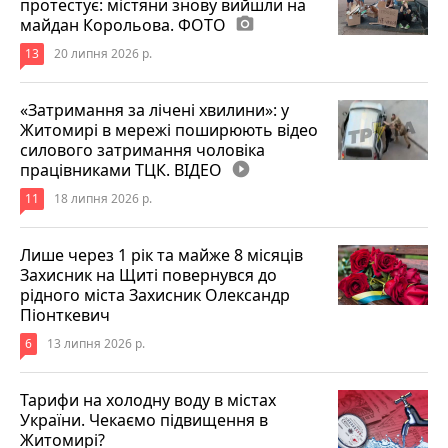
протестує: містяни знову вийшли на
майдан Корольова. ФОТО
photo_camera
13
20 липня 2026 р.
«Затримання за лічені хвилини»: у
Житомирі в мережі поширюють відео
силового затримання чоловіка
працівниками ТЦК. ВІДЕО
play_circle_filled
11
18 липня 2026 р.
Лише через 1 рік та майже 8 місяців
Захисник на Щиті повернувся до
рідного міста Захисник Олександр
Піонткевич
6
13 липня 2026 р.
Тарифи на холодну воду в містах
України. Чекаємо підвищення в
Житомирі?