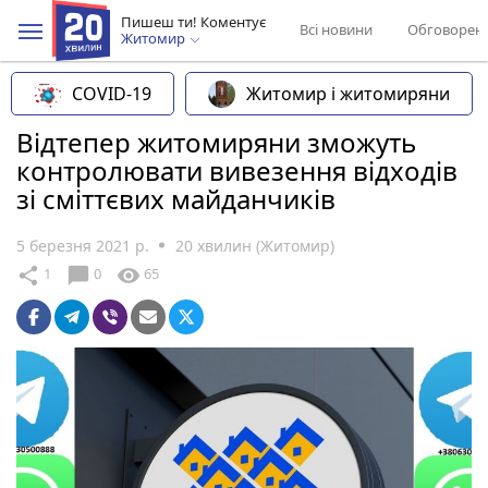
Пишеш ти! Коментує
Всі новини
Обговорен
Житомир
COVID-19
Житомир і житомиряни
Відтепер житомиряни зможуть
контролювати вивезення відходів
зі сміттєвих майданчиків
5 березня 2021 р.
20 хвилин (Житомир)
chat_bubble
share
visibility
1
0
65