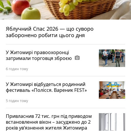
Яблучний Спас 2026 — що суворо
заборонено робити цього дня
У Житомирі правоохоронці
затримали торговця зброєю
photo_camera
6 годин тому
У Житомирі відбудеться родинний
фестиваль «Полісся. Вареник FEST»
5 годин тому
Привласнив 72 тис. грн під приводом
встановлення вікон – засуджено до 2
років ув’язнення жителя Житомира