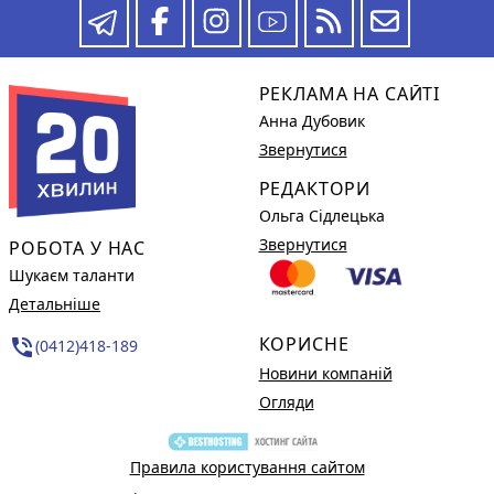
РЕКЛАМА НА САЙТІ
Анна Дубовик
Звернутися
РЕДАКТОРИ
Ольга Сідлецька
Звернутися
РОБОТА У НАС
Шукаєм таланти
Детальніше
КОРИСНЕ
phone_in_talk
(0412)418-189
Новини компаній
Огляди
Правила користування сайтом