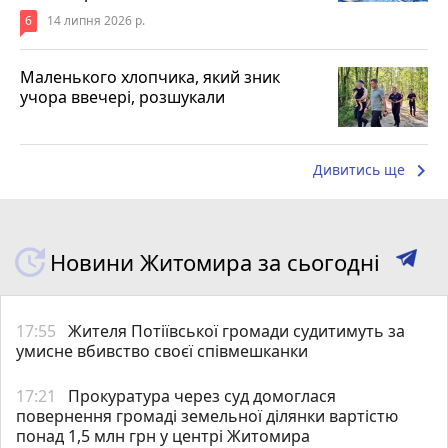
6
14 липня 2026 р.
Маленького хлопчика, який зник
учора ввечері, розшукали
keyboard_arrow_right
Дивитись ще
Новини Житомира за сьогодні
17:55
Жителя Потіївської громади судитимуть за
умисне вбивство своєї співмешканки
17:21
Прокуратура через суд домоглася
повернення громаді земельної ділянки вартістю
понад 1,5 млн грн у центрі Житомира