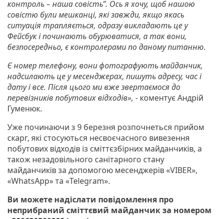
контроль – наша совість”. Ось я хочу, щоб нашою
совістю були мешканці, які завжди, якщо якась
ситуація трапляється, одразу викладають це у
Фейсбук і починають обурюватися, а так вони,
безпосередньо, є контролерами по даному питанню.
Є номер телефону, вони фотографують майданчик,
надсилають це у месенджерах, пишуть адресу, час і
дату і все. Після цього ми вже звертаємося до
перевізників побутових відходів»,
- коментує Андрій
Гуменюк.
Уже починаючи з 9 березня розпочнеться прийом
скарг, які стосуються несвоєчасного вивезення
побутових відходів із сміттєзбірних майданчиків, а
також незадовільного санітарного стану
майданчиків за допомогою месенджерів «VIBER»,
«WhatsApp» та «Telegram».
Ви можете надіслати повідомлення про
неприбраний сміттєвий майданчик за номером