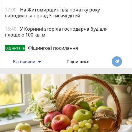
17:00
На Житомирщині від початку року
народилося понад 3 тисячі дітей
16:40
У Корнині згоріла господарча будівля
площею 100 кв. м
Фішингові посилання
Від читача
Всі новини
Підпишись