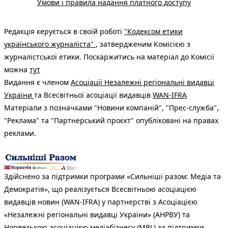
Умови і правила надання платного доступу
Редакція керується в своїй роботі
"Кодексом етики
українського журналіста"
, затвердженим Комісією з
журналістської етики. Поскаржитись на матеріал до Комісії
можна
тут
Видання є членом
Асоціації Незалежні регіональні видавці
України
та Всесвітньої асоціації видавців
WAN-IFRA
Матеріали з позначками "Новини компаній", "Прес-служба",
"Реклама" та "Партнерський проєкт" опубліковані на правах
реклами.
Здійснено за підтримки програми «Сильніші разом: Медіа та
Демократія», що реалізується Всесвітньою асоціацією
видавців новин (WAN-IFRA) у партнерстві з Асоціацією
«Незалежні регіональні видавці України» (АНРВУ) та
Норвезькою асоціацією медіабізнесу (MBL) за підтримки