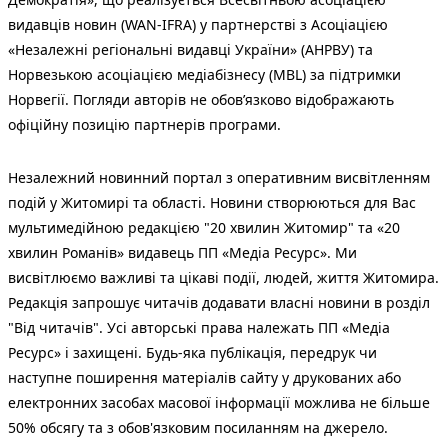
видавців новин (WAN-IFRA) у партнерстві з Асоціацією
«Незалежні регіональні видавці України» (АНРВУ) та
Норвезькою асоціацією медіабізнесу (MBL) за підтримки
Норвегії. Погляди авторів не обов’язково відображають
офіційну позицію партнерів програми.
Незалежний новинний портал з оперативним висвітленням
подій у Житомирі та області. Новини створюються для Вас
мультимедійною редакцією "20 хвилин Житомир" та «20
хвилин Романів» видавець ПП «Медіа Ресурс». Ми
висвітлюємо важливі та цікаві події, людей, життя Житомира.
Редакція запрошує читачів додавати власні новини в розділ
"Від читачів". Усі авторські права належать ПП «Медіа
Ресурс» і захищені. Будь-яка публiкацiя, передрук чи
наступне поширення матеріалів сайту у друкованих або
електронних засобах масової інформації можлива не більше
50% обсягу та з обов'язковим посиланням на джерело.