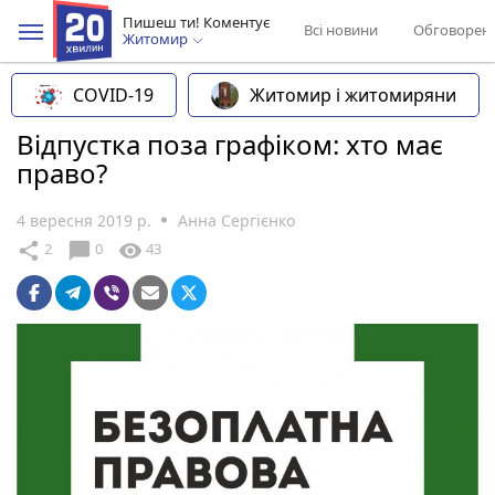
Пишеш ти! Коментує
Всі новини
Обговорен
Житомир
COVID-19
Житомир і житомиряни
Відпустка поза графіком: хто має
право?
4 вересня 2019 р.
Анна Сергієнко
chat_bubble
share
visibility
2
0
43