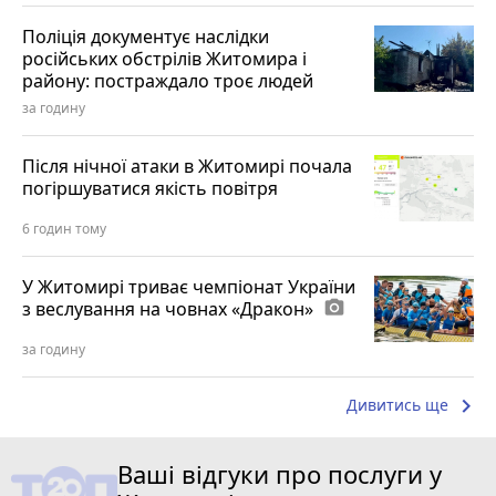
Поліція документує наслідки
російських обстрілів Житомира і
району: постраждало троє людей
за годину
Після нічної атаки в Житомирі почала
погіршуватися якість повітря
6 годин тому
У Житомирі триває чемпіонат України
з веслування на човнах «Дракон»
photo_camera
за годину
keyboard_arrow_right
Дивитись ще
Ваші відгуки про послуги у