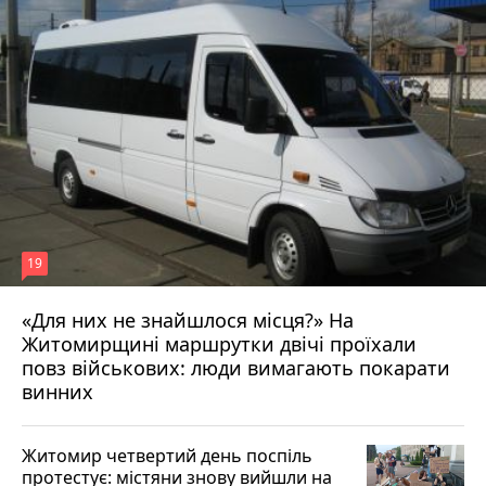
19
«Для них не знайшлося місця?» На
Житомирщині маршрутки двічі проїхали
17 липня 2026 р.
повз військових: люди вимагають покарати
винних
Житомир четвертий день поспіль
протестує: містяни знову вийшли на