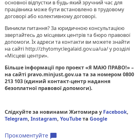
основної відпустки в будь-який зручний час для
працівника може бути встановлено в трудовому
договорі або колективному договорі.
Виникли питання? За юридичною консультацією
звертайтесь до місцевих центрів та бюро правової
допомоги. Їх адреси та контакти ви можете знайти
на сайті http://zhytomyr.legalaid.gov.ua/ua/ у розділі
«Місцеві центри».
Більше інформації про проект «Я МАЮ ПРАВО!» –
на сайті pravo.minjust.gov.ua та за номером 0800
213 103 (єдиний контакт-центр надання
безоплатної правової допомоги).
Слідкуйте за новинами Житомира у
Facebook
,
Telegram
,
Instagram
,
YouTube
та
Google
Прокоментуйте
chat_bubble