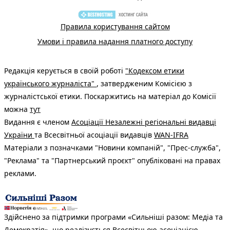
Правила користування сайтом
Умови і правила надання платного доступу
Редакція керується в своїй роботі
"Кодексом етики
українського журналіста"
, затвердженим Комісією з
журналістської етики. Поскаржитись на матеріал до Комісії
можна
тут
Видання є членом
Асоціації Незалежні регіональні видавці
України
та Всесвітньої асоціації видавців
WAN-IFRA
Матеріали з позначками "Новини компаній", "Прес-служба",
"Реклама" та "Партнерський проєкт" опубліковані на правах
реклами.
Здійснено за підтримки програми «Сильніші разом: Медіа та
Демократія», що реалізується Всесвітньою асоціацією