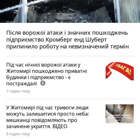
Після ворожої атаки і значних пошкоджень
підприємство Кромберг енд Шуберт
припинило роботу на невизначений термін
Під час нічної ворожої атаки у
Житомирі пошкоджено приватні
будинки і підприємство - є
постраждалі
play_circle_filled
7 годин тому
У Житомирі під час тривоги люди
можуть залишитися просто неба:
мешканці повідомляють про
зачинене укриття. ВІДЕО
6 годин тому