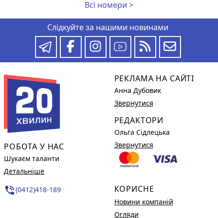
Всі номери >
Слідкуйте за нашими новинами
РЕКЛАМА НА САЙТІ
Анна Дубовик
Звернутися
РЕДАКТОРИ
Ольга Сідлецька
Звернутися
РОБОТА У НАС
Шукаєм таланти
Детальніше
КОРИСНЕ
phone_in_talk
(0412)418-189
Новини компаній
Огляди