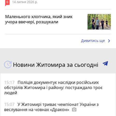
6
14 липня 2026 р.
Маленького хлопчика, який зник
учора ввечері, розшукали
keyboard_arrow_right
Дивитись ще
Новини Житомира за сьогодні
15:17
Поліція документує наслідки російських
обстрілів Житомира і району: постраждало троє
людей
15:07
У Житомирі триває чемпіонат України з
веслування на човнах «Дракон»
photo_camera