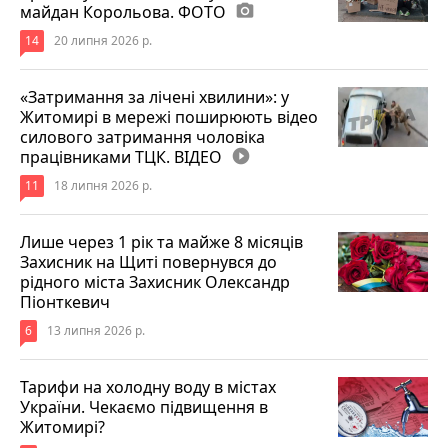
майдан Корольова. ФОТО
photo_camera
14
20 липня 2026 р.
«Затримання за лічені хвилини»: у
Житомирі в мережі поширюють відео
силового затримання чоловіка
працівниками ТЦК. ВІДЕО
play_circle_filled
11
18 липня 2026 р.
Лише через 1 рік та майже 8 місяців
Захисник на Щиті повернувся до
рідного міста Захисник Олександр
Піонткевич
6
13 липня 2026 р.
Тарифи на холодну воду в містах
України. Чекаємо підвищення в
Житомирі?