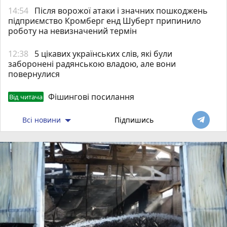
14:54
Після ворожої атаки і значних пошкоджень
підприємство Кромберг енд Шуберт припинило
роботу на невизначений термін
12:38
5 цікавих українських слів, які були
заборонені радянською владою, але вони
повернулися
Фішингові посилання
Від читача
Всі новини
Підпишись