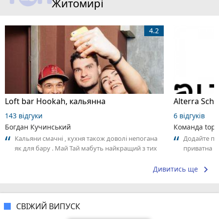
Житомирі
4.2
Loft bar Hookah, кальянна
143 відгуки
6 відгуків
Богдан Кучинський
Команда top2
Кальяни смачні , кухня також доволі непогана
Додайте пер
як для бару . Май Тай мабуть найкращий з тих
приватна ш
що я куштував ) . Повернуся до...
досвідом – 
keyboard_arrow_right
Дивитись ще
СВІЖИЙ ВИПУСК