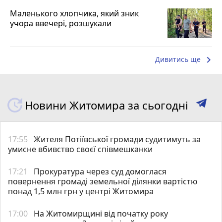
Маленького хлопчика, який зник
учора ввечері, розшукали
keyboard_arrow_right
Дивитись ще
Новини Житомира за сьогодні
17:55
Жителя Потіївської громади судитимуть за
умисне вбивство своєї співмешканки
17:21
Прокуратура через суд домоглася
повернення громаді земельної ділянки вартістю
понад 1,5 млн грн у центрі Житомира
17:00
На Житомирщині від початку року