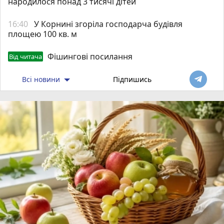
народилося понад 3 тисячі дітей
16:40
У Корнині згоріла господарча будівля
площею 100 кв. м
Фішингові посилання
Від читача
Всі новини
Підпишись