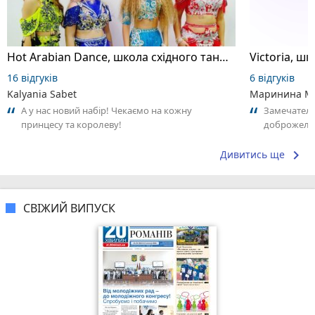
Hot Arabian Dance, школа східного танцю
16 відгуків
6 відгуків
Kalyania Sabet
Маринина М
А у нас новий набір! Чекаємо на кожну
Замечатель
принцесу та королеву!
доброжела
коллективо
keyboard_arrow_right
Дивитись ще
СВІЖИЙ ВИПУСК