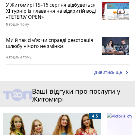
У Житомирі 15–16 серпня відбудеться
XI турнір із плавання на відкритій воді
«TETERIV OPEN»
8 годин тому
Ми й так сім'я: чи справді реєстрація
шлюбу нічого не змінює
4 години тому
keyboard_arrow_right
Дивитись ще
Ваші відгуки про послуги у
Житомирі
4.5