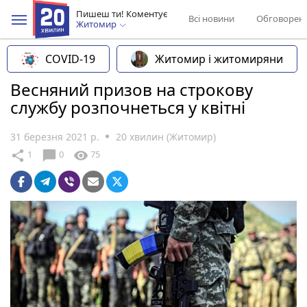
Пишеш ти! Коментує
Всі новини
Обговорен
Житомир
COVID-19
Житомир і житомиряни
Весняний призов на строкову
службу розпочнеться у квітні
31 березня 2021 р.
20 хвилин (Житомир)
chat_bubble
share
visibility
1
0
75