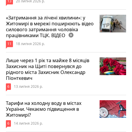
13
20 липня 2026 р.
«Затримання за лічені хвилини»: у
Житомирі в мережі поширюють відео
силового затримання чоловіка
працівниками ТЦК. ВІДЕО
play_circle_filled
11
18 липня 2026 р.
Лише через 1 рік та майже 8 місяців
Захисник на Щиті повернувся до
рідного міста Захисник Олександр
Піонткевич
6
13 липня 2026 р.
Тарифи на холодну воду в містах
України. Чекаємо підвищення в
Житомирі?
6
14 липня 2026 р.