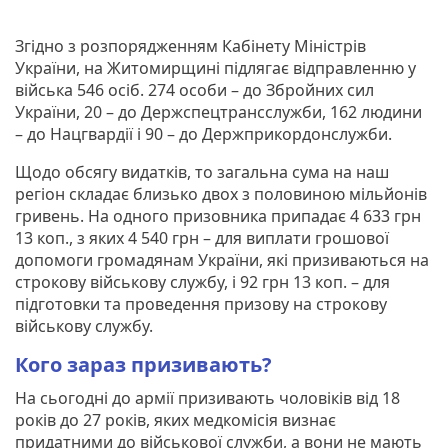
Згідно з розпорядженням Кабінету Міністрів
України, на Житомирщині підлягає відправленню у
війська 546 осіб. 274 особи – до Збройних сил
України, 20 – до Держспецтрансслужби, 162 людини
– до Нацгвардії і 90 – до Держприкордонслужби.
Щодо обсягу видатків, то загальна сума на наш
регіон складає близько двох з половиною мільйонів
гривень. На одного призовника припадає 4 633 грн
13 коп., з яких 4 540 грн – для виплати грошової
допомоги громадянам України, які призиваються на
строкову військову службу, і 92 грн 13 коп. – для
підготовки та проведення призову на строкову
військову службу.
Кого зараз призивають?
На сьогодні до армії призивають чоловіків від 18
років до 27 років, яких медкомісія визнає
придатними до військової служби, а вони не мають