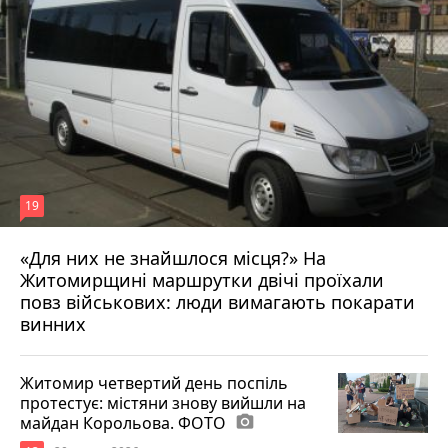
19
«Для них не знайшлося місця?» На
Житомирщині маршрутки двічі проїхали
17 липня 2026 р.
повз військових: люди вимагають покарати
винних
Житомир четвертий день поспіль
протестує: містяни знову вийшли на
майдан Корольова. ФОТО
photo_camera