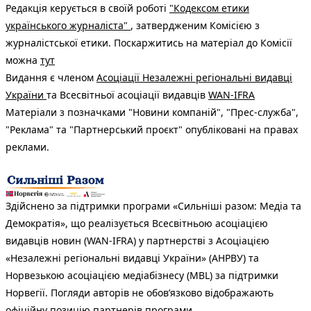
Редакція керується в своїй роботі
"Кодексом етики
українського журналіста"
, затвердженим Комісією з
журналістської етики. Поскаржитись на матеріал до Комісії
можна
тут
Видання є членом
Асоціації Незалежні регіональні видавці
України
та Всесвітньої асоціації видавців
WAN-IFRA
Матеріали з позначками "Новини компаній", "Прес-служба",
"Реклама" та "Партнерський проєкт" опубліковані на правах
реклами.
Здійснено за підтримки програми «Сильніші разом: Медіа та
Демократія», що реалізується Всесвітньою асоціацією
видавців новин (WAN-IFRA) у партнерстві з Асоціацією
«Незалежні регіональні видавці України» (АНРВУ) та
Норвезькою асоціацією медіабізнесу (MBL) за підтримки
Норвегії. Погляди авторів не обов’язково відображають
офіційну позицію партнерів програми.