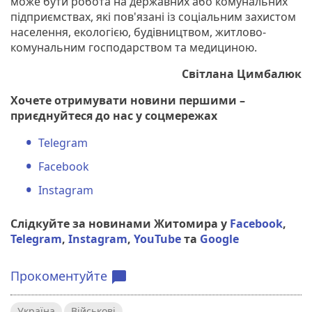
може бути робота на державних або комунальних
підприємствах, які пов'язані із соціальним захистом
населення, екологією, будівництвом, житлово-
комунальним господарством та медициною.
Світлана Цимбалюк
Хочете отримувати новини першими –
приєднуйтеся до нас у соцмережах
Telegram
Facebook
Instagram
Слідкуйте за новинами Житомира у
Facebook
,
Telegram
,
Instagram
,
YouTube
та
Google
Прокоментуйте
chat_bubble
Україна
Військові