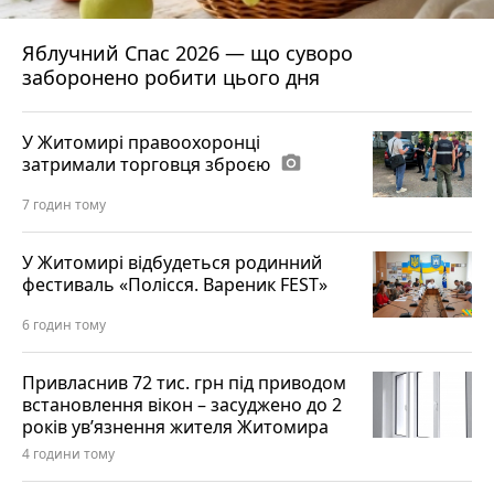
Яблучний Спас 2026 — що суворо
заборонено робити цього дня
У Житомирі правоохоронці
затримали торговця зброєю
photo_camera
7 годин тому
У Житомирі відбудеться родинний
фестиваль «Полісся. Вареник FEST»
6 годин тому
Привласнив 72 тис. грн під приводом
встановлення вікон – засуджено до 2
років ув’язнення жителя Житомира
4 години тому