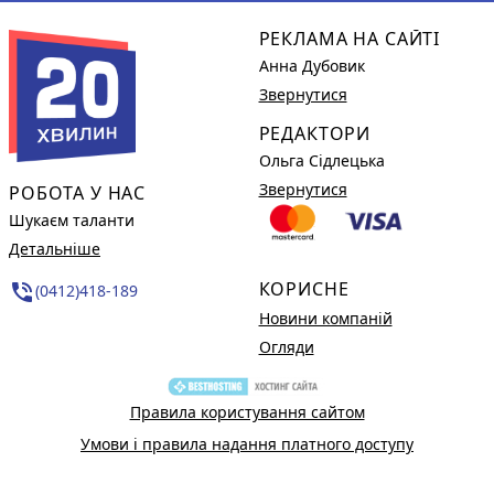
РЕКЛАМА НА САЙТІ
Анна Дубовик
Звернутися
РЕДАКТОРИ
Ольга Сідлецька
Звернутися
РОБОТА У НАС
Шукаєм таланти
Детальніше
КОРИСНЕ
phone_in_talk
(0412)418-189
Новини компаній
Огляди
Правила користування сайтом
Умови і правила надання платного доступу