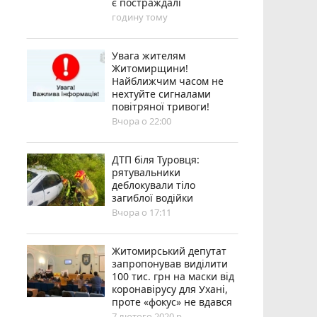
є постраждалі
годину тому
Увага жителям
Житомирщини!
Найближчим часом не
нехтуйте сигналами
повітряної тривоги!
Вчора о 22:00
ДТП біля Туровця:
рятувальники
деблокували тіло
загиблої водійки
Вчора о 17:11
Житомирський депутат
запропонував виділити
100 тис. грн на маски від
коронавірусу для Ухані,
проте «фокус» не вдався
7 лютого 2020 р.