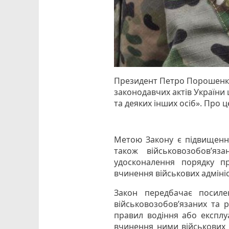
Президент Петро Порошенко 
законодавчих актів України
та деяких інших осіб». Про 
Метою Закону є підвищення
також військовозобов’яз
удосконалення порядку пр
вчинення військових адмін
Закон передбачає посилен
військовозобов’язаних та 
правил водіння або експлуа
вчинення ними військових 