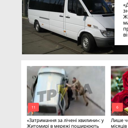
«
з
Ж
м
п
в
в
в
ий зник
и
mode_comment
mode_comment
11
6
«Затримання за лічені хвилини»: у
Лише че
Житомирі в мережі поширюють
місяців