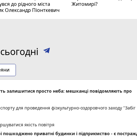
вся до рідного міста
Житомирі?
ик Олександр Піонткевич
сьогодні
ряни
уть залишитися просто неба: мешканці повідомляють про
спорту для проведення фізкультурно-оздоровчого заходу "Забіг
іршуватися якість повітря
рі пошкоджено приватні будинки і підприємство - є постраж