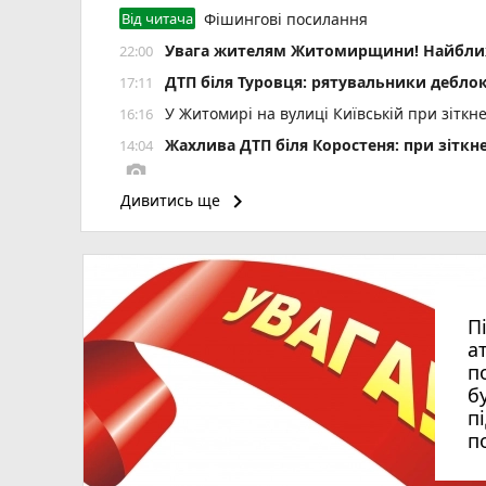
Від читача
Фішингові посилання
Увага жителям Житомирщини! Найближч
22:00
ДТП біля Туровця: рятувальники деблок
17:11
У Житомирі на вулиці Київській при зіткн
16:16
Жахлива ДТП біля Коростеня: при зіткн
14:04
photo_camera
keyboard_arrow_right
Дивитись ще
Пенсія може зрости більш ніж на 50%: як
13:15
Штраф за неволодіння державною мовою: 
12:35
П
а
п
б
п
п