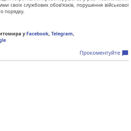
ми своїх службових обов’язків, порушення військової
о порядку.
Житомира у
Facebook
,
Telegram
,
gle
Прокоментуйте
chat_bubble