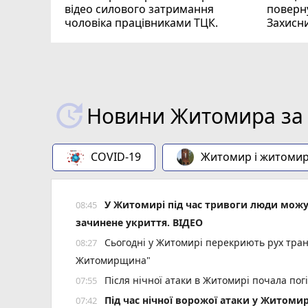
відео силового затримання
поверну
чоловіка працівниками ТЦК.
Захисн
ВІДЕО
play_circle_filled
Новини Житомира за 
COVID-19
Житомир і житоми
У Житомирі під час тривоги люди мож
08:45
зачинене укриття. ВІДЕО
Сьогодні у Житомирі перекриють рух тран
08:27
Житомирщина"
Після нічної атаки в Житомирі почала пог
07:55
Під час нічної ворожої атаки у Житоми
07:42