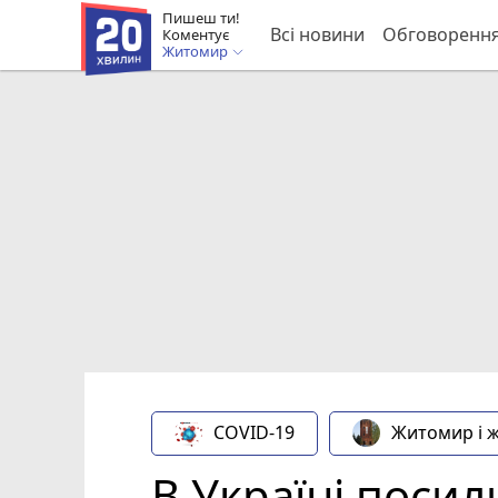
Пишеш ти!
Всі новини
Обговоренн
Коментує
Житомир
COVID-19
Житомир і 
В Україні посил