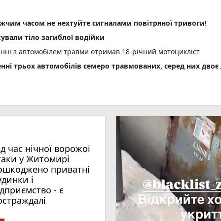
им часом не нехтуйте сигналами повітряної тривоги!
ували тіло загиблої водійки
енні з автомобілем травми отримав 18-річний мотоцикліст
енні трьох автомобілів семеро травмованих, серед них двоє 
 збільшити виплати
деталі нового законопроєкту
ід час нічної ворожої
таки у Житомирі
ошкоджено приватні
удинки і
ідприємство - є
остраждалі