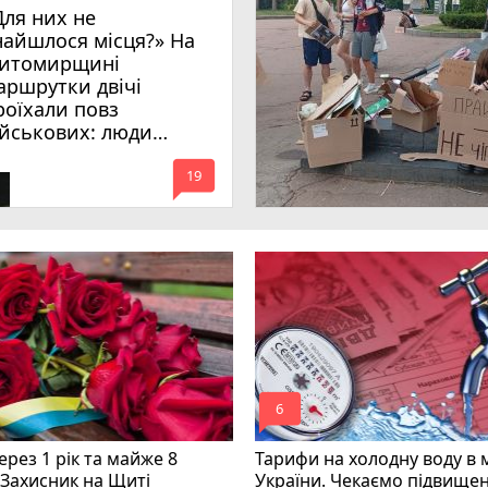
Для них не
найшлося місця?» На
итомирщині
аршрутки двічі
роїхали повз
ійськових: люди
имагають покарати
mode_comment
инних
19
mode_comment
6
рез 1 рік та майже 8
Тарифи на холодну воду в 
 Захисник на Щиті
України. Чекаємо підвищен