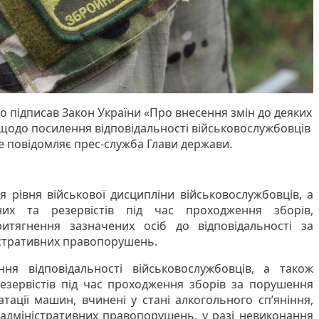
підписав Закон України «Про внесення змін до деяких
 щодо посилення відповідальності військовослужбовців
це повідомляє прес-служба Глави держави.
 рівня військової дисципліни військовослужбовців, а
аних та резервістів під час проходження зборів,
итягнення зазначених осіб до відповідальності за
істративних правопорушень.
ня відповідальності військовослужбовців, а також
резервістів під час проходження зборів за порушення
тації машин, вчинені у стані алкогольного сп’яніння,
адміністративних правопорушень, у разі невиконання