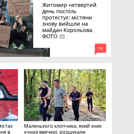
Житомир четвертий
день поспіль
протестує: містяни
знову вийшли на
майдан Корольова.
ФОТО
photo_camera
mode_comment
14
«Затриман
Житомир
відео си
чоловіка
ВІДЕО
play_circle_filled
mode_comment
11
містах
Маленького хлопчика, який зник
ня в
учора ввечері, розшукали