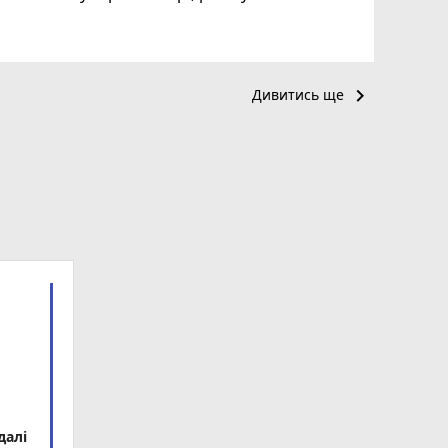
keyboard_arrow_right
Дивитись ще
далі