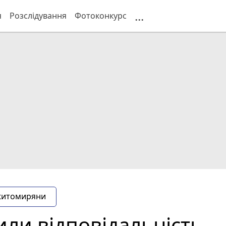
...
я
Розслідування
Фотоконкурс
житомиряни
или відповідальність