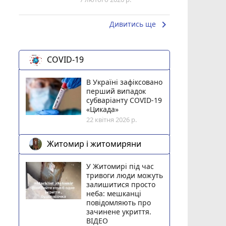
keyboard_arrow_right
Дивитись ще
COVID-19
В Україні зафіксовано
перший випадок
субваріанту COVID-19
«Цикада»
22 квітня 2026 р.
Житомир і житомиряни
У Житомирі під час
тривоги люди можуть
залишитися просто
неба: мешканці
повідомляють про
зачинене укриття.
ВІДЕО