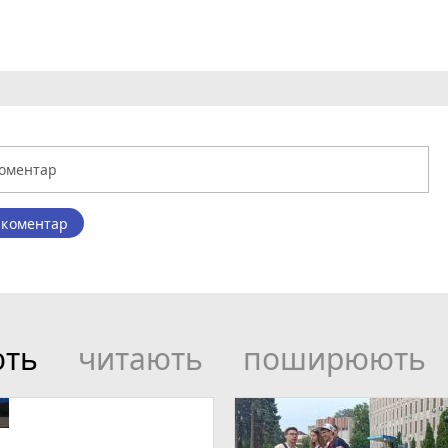
 коментар
ють
читають
поширюють