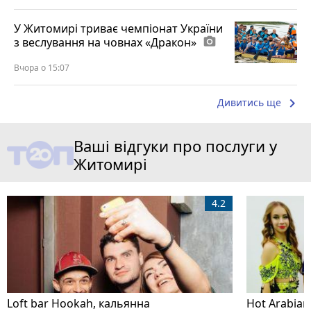
У Житомирі триває чемпіонат України
з веслування на човнах «Дракон»
photo_camera
Вчора о 15:07
keyboard_arrow_right
Дивитись ще
Ваші відгуки про послуги у
Житомирі
4.2
Loft bar Hookah, кальянна