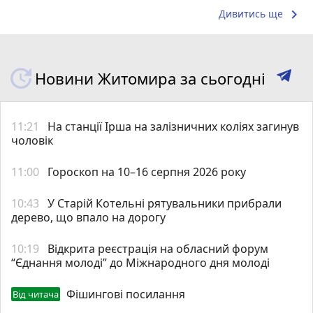
keyboard_arrow_right
Дивитись ще
Новини Житомира за сьогодні
11:21
На станції Ірша на залізничних коліях загинув
чоловік
11:00
Гороскоп на 10–16 серпня 2026 року
10:43
У Старій Котельні рятувальники прибрали
дерево, що впало на дорогу
10:19
Відкрита реєстрація на обласний форум
“Єднання молоді” до Міжнародного дня молоді
Фішингові посилання
Від читача