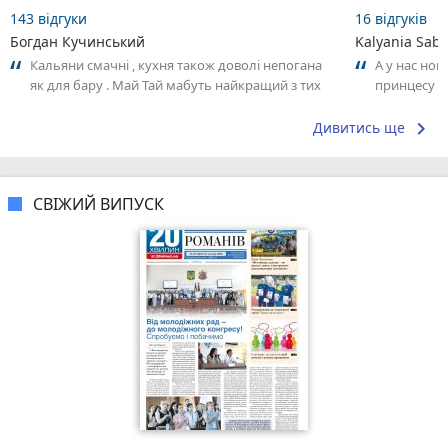
143 відгуки
16 відгуків
Богдан Кучинський
Kalyania Sabe
Кальяни смачні , кухня також доволі непогана
А у нас нов
як для бару . Май Тай мабуть найкращий з тих
принцесу т
що я куштував ) . Повернуся до...
keyboard_arrow_right
Дивитись ще
СВІЖИЙ ВИПУСК