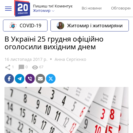
Пишеш ти! Коментує
Всі новини
Обговорен
Житомир
COVID-19
Житомир і житомиряни
В Україні 25 грудня офіційно
оголосили вихідним днем
16 листопада 2017 р.
Анна Сергієнко
chat_bubble
share
visibility
1
0
67