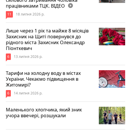
працівниками ТЦК. ВІДЕО
play_circle_filled
11
18 липня 2026 р.
Лише через 1 рік та майже 8 місяців
Захисник на Щиті повернувся до
рідного міста Захисник Олександр
Піонткевич
6
13 липня 2026 р.
Тарифи на холодну воду в містах
України. Чекаємо підвищення в
Житомирі?
6
14 липня 2026 р.
Маленького хлопчика, який зник
учора ввечері, розшукали