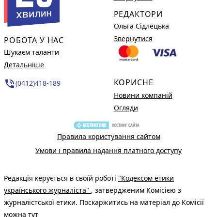
РЕДАКТОРИ
Ольга Сідлецька
Звернутися
РОБОТА У НАС
Шукаєм таланти
Детальніше
КОРИСНЕ
phone_in_talk
(0412)418-189
Новини компаній
Огляди
Правила користування сайтом
Умови і правила надання платного доступу
Редакція керується в своїй роботі
"Кодексом етики
українського журналіста"
, затвердженим Комісією з
журналістської етики. Поскаржитись на матеріал до Комісії
можна
тут