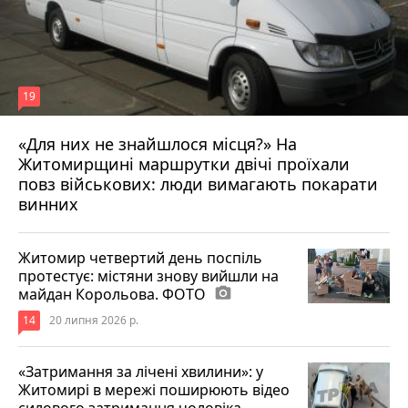
19
«Для них не знайшлося місця?» На
Житомирщині маршрутки двічі проїхали
17 липня 2026 р.
повз військових: люди вимагають покарати
винних
Житомир четвертий день поспіль
протестує: містяни знову вийшли на
майдан Корольова. ФОТО
photo_camera
14
20 липня 2026 р.
«Затримання за лічені хвилини»: у
Житомирі в мережі поширюють відео
силового затримання чоловіка