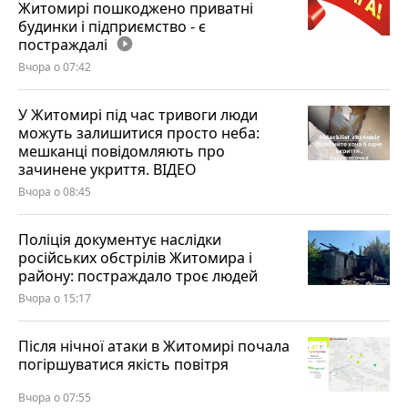
Житомирі пошкоджено приватні
будинки і підприємство - є
постраждалі
play_circle_filled
Вчора о 07:42
У Житомирі під час тривоги люди
можуть залишитися просто неба:
мешканці повідомляють про
зачинене укриття. ВІДЕО
Вчора о 08:45
Поліція документує наслідки
російських обстрілів Житомира і
району: постраждало троє людей
Вчора о 15:17
Після нічної атаки в Житомирі почала
погіршуватися якість повітря
Вчора о 07:55