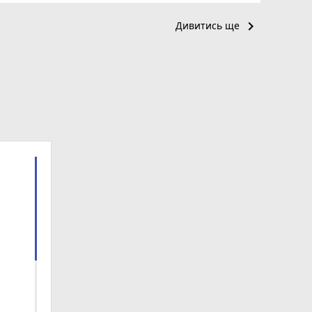
keyboard_arrow_right
Дивитись ще