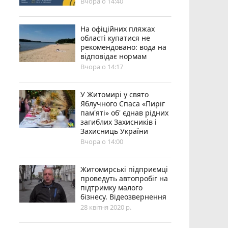
Вчора о 14:40
На офіційних пляжах
області купатися не
рекомендовано: вода на
відповідає нормам
Вчора о 14:17
У Житомирі у свято
Яблучного Спаса «Пиріг
пам'яті» об' єднав рідних
загиблих Захисників і
Захисниць України
Вчора о 14:00
Житомирські підприємці
проведуть автопробіг на
підтримку малого
бізнесу. Відеозвернення
28 квітня 2020 р.