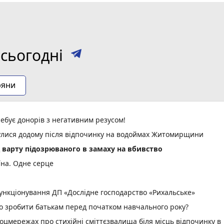
сьогодні
ряни
ебує донорів з негативним резусом!
нулися додому після відпочинку на водоймах Житомирщини
д варту підозрюваного в замаху на вбивство
їна. Одне серце
нкціонування ДП «Дослідне господарство «Рихальське»
но зробити батькам перед початком навчального року?
оцмережах про стихійні сміттєзвалища біля місць відпочинку в