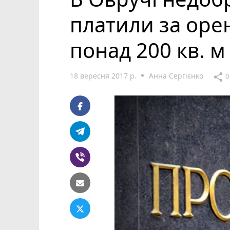
платили за ор
понад 200 кв. м
18 вересня 2017 р.
Анна Сергієнко
share
0