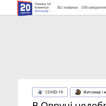
Пишеш ти!
Всі новини
Обговоренн
Коментує
Житомир
COVID-19
Житомир і 
В Овручі недобр