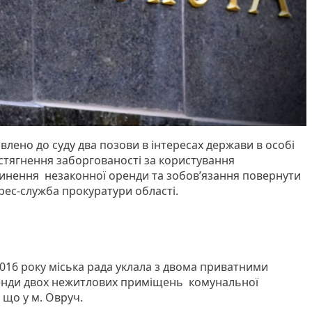
лено до суду два позови в інтересах держави в особі
 стягнення заборгованості за користування
нення незаконної оренди та зобов’язання повернути
рес-служба прокуратури області.
2016 року міська рада уклала з двома приватними
енди двох нежитлових приміщень комунальної
 що у м. Овруч.