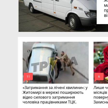
Ж
м
п
в
в
в
ий зник
и
mode_comment
mode_comment
11
6
«Затримання за лічені хвилини»: у
Лише че
Житомирі в мережі поширюють
місяців
відео силового затримання
поверну
чоловіка працівниками ТЦК.
Захисн
ВІДЕО
play_circle_filled