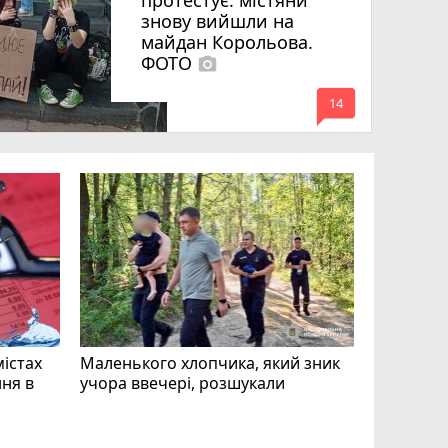
протестує: містяни
знову вийшли на
майдан Корольова.
ФОТО
photo_camera
mode_comment
14
«Затриман
Житомир
відео си
чоловіка
ВІДЕО
play_circle_filled
mode_comment
11
містах
Маленького хлопчика, який зник
ня в
учора ввечері, розшукали