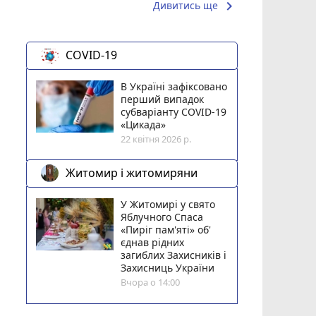
keyboard_arrow_right
Дивитись ще
COVID-19
В Україні зафіксовано
перший випадок
субваріанту COVID-19
«Цикада»
22 квітня 2026 р.
Житомир і житомиряни
У Житомирі у свято
Яблучного Спаса
«Пиріг пам'яті» об'
єднав рідних
загиблих Захисників і
Захисниць України
Вчора о 14:00