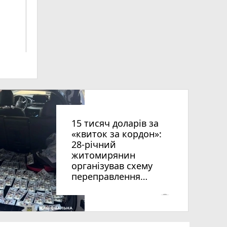
ниць
15 тисяч доларів за
«квиток за кордон»:
28-річний
житомирянин
організував схему
рії
переправлення
оків
чоловіків призовного
віку за межі країни
photo_camera