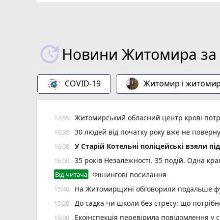
Новини Житомира за 
COVID-19
Житомир і житоми
Житомирський обласний центр крові потр
17:55
30 людей від початку року вже не повер
16:30
У Старій Котельні поліцейські взяли пі
16:08
35 років Незалежності. 35 подій. Одна кра
16:00
Від читача
Фішингові посилання
На Житомирщині обговорили подальше фу
15:40
До садка чи школи без стресу: що потріб
15:20
Екоінспекція перевірила повідомлення у с
15:00