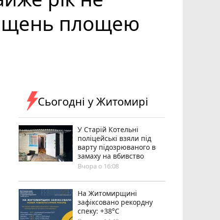
міщень площею
Сьогодні у Житомирі
У Старій Котельні
поліцейські взяли під
варту підозрюваного в
замаху на вбивство
Вчора о 16:08
Н️а Житомирщині
зафіксовано рекордну
спеку: +38°C