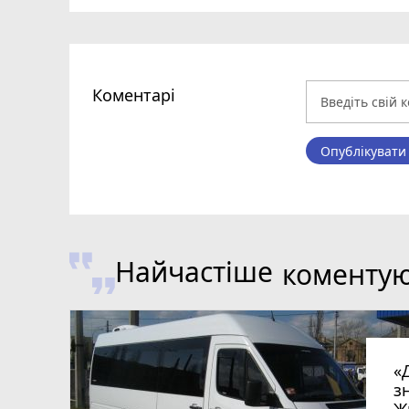
Коментарі
Опублікувати
Найчастіше
коменту
«
з