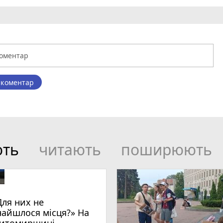
 коментар
ють
читають
поширюють
Для них не
найшлося місця?» На