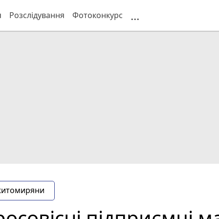
...
я
Розслідування
Фотоконкурс
житомиряни
осовісні підприємці м