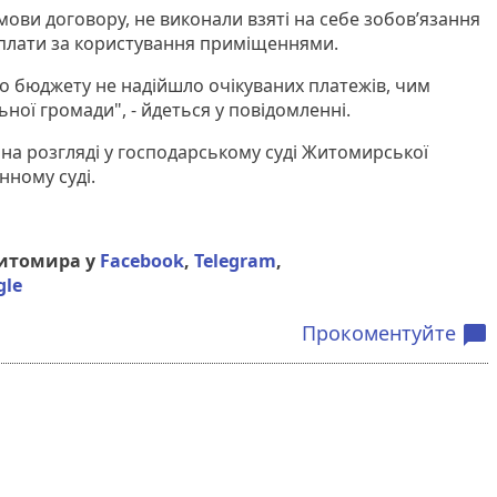
ови договору, не виконали взяті на себе зобов’язання
 плати за користування приміщеннями.
го бюджету не надійшло очікуваних платежів, чим
ної громади", - йдеться у повідомленні.
на розгляді у господарському суді Житомирської
нному суді.
Житомира у
Facebook
,
Telegram
,
gle
Прокоментуйте
chat_bubble