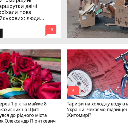
итомирщині
аршрутки двічі
роїхали повз
ійськових: люди
имагають покарати
mode_comment
инних
19
mode_comment
6
рез 1 рік та майже 8
Тарифи на холодну воду в 
 Захисник на Щиті
України. Чекаємо підвищен
вся до рідного міста
Житомирі?
ик Олександр Піонткевич