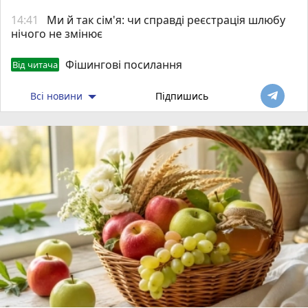
14:41
Ми й так сім'я: чи справді реєстрація шлюбу
нічого не змінює
Фішингові посилання
Від читача
Всі новини
Підпишись