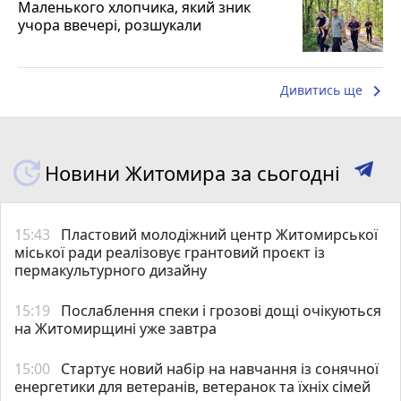
Маленького хлопчика, який зник
учора ввечері, розшукали
keyboard_arrow_right
Дивитись ще
Новини Житомира за сьогодні
15:43
Пластовий молодіжний центр Житомирської
міської ради реалізовує грантовий проєкт із
пермакультурного дизайну
15:19
Послаблення спеки і грозові дощі очікуються
на Житомирщині уже завтра
15:00
Стартує новий набір на навчання із сонячної
енергетики для ветеранів, ветеранок та їхніх сімей