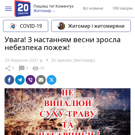
Пишеш ти! Коментує
Всі новини
Обговорен
Житомир
COVID-19
Житомир і житомиряни
Увага! З настанням весни зросла
небезпека пожеж!
29 березня 2021 р.
20 хвилин (Житомир)
chat_bubble
share
visibility
0
0
10