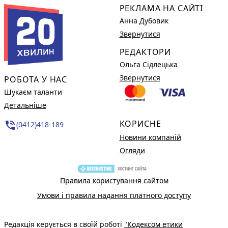
РЕКЛАМА НА САЙТІ
Анна Дубовик
Звернутися
РЕДАКТОРИ
Ольга Сідлецька
Звернутися
РОБОТА У НАС
Шукаєм таланти
Детальніше
КОРИСНЕ
phone_in_talk
(0412)418-189
Новини компаній
Огляди
Правила користування сайтом
Умови і правила надання платного доступу
Редакція керується в своїй роботі
"Кодексом етики