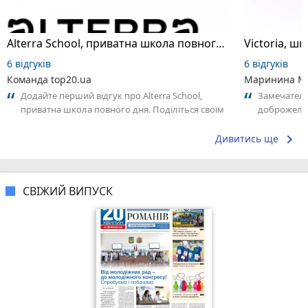
Alterra School, приватна школа повного дня
6 відгуків
6 відгуків
Команда top20.ua
Маринина М
Додайте перший відгук про Alterra School,
Замечатель
приватна школа повного дня. Поділіться своїм
доброжела
досвідом – що Вам сподобалось, а...
коллективо
keyboard_arrow_right
Дивитись ще
СВІЖИЙ ВИПУСК