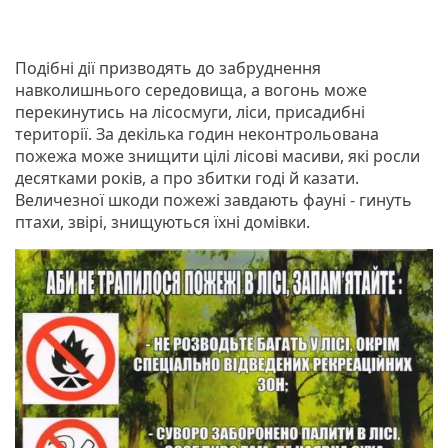
Подібні дії призводять до забруднення
навколишнього середовища, а вогонь може
перекинутись на лісосмуги, ліси, присадибні
території. За декілька годин неконтрольована
пожежа може знищити цілі лісові масиви, які росли
десятками років, а про збитки годі й казати.
Величезної шкоди пожежі завдають фауні - гинуть
птахи, звірі, знищуються їхні домівки.