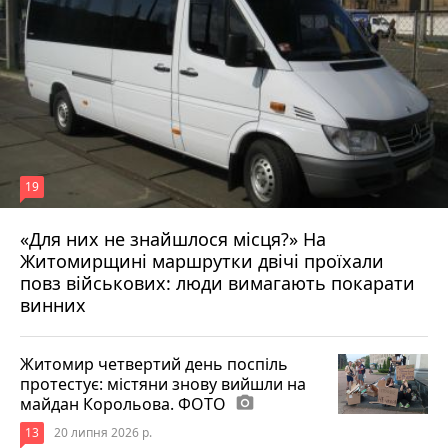
19
«Для них не знайшлося місця?» На
Житомирщині маршрутки двічі проїхали
17 липня 2026 р.
повз військових: люди вимагають покарати
винних
Житомир четвертий день поспіль
протестує: містяни знову вийшли на
майдан Корольова. ФОТО
photo_camera
13
20 липня 2026 р.