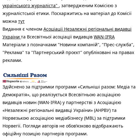
українського журналіста"
, затвердженим Комісією з
журналістської етики. Поскаржитись на матеріал до Комісії
можна
тут
Видання є членом
Асоціації Незалежні регіональні видавці
України
та Всесвітньої асоціації видавців
WAN-IFRA
Матеріали з позначками "Новини компаній", "Прес-служба",
"Реклама" та "Партнерський проєкт" опубліковані на правах
реклами.
Здійснено за підтримки програми «Сильніші разом: Медіа та
Демократія», що реалізується Всесвітньою асоціацією
видавців новин (WAN-IFRA) у партнерстві з Асоціацією
«Незалежні регіональні видавці України» (АНРВУ) та
Норвезькою асоціацією медіабізнесу (MBL) за підтримки
Норвегії. Погляди авторів не обов’язково відображають
офіційну позицію партнерів програми.