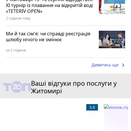
XI турнір із плавання на відкритій воді
«TETERIV OPEN»
2 години тому
Ми й так сім'я: чи справді реєстрація
шлюбу нічого не змінює
за 2 години
keyboard_arrow_right
Дивитись ще
Ваші відгуки про послуги у
Житомирі
3.6