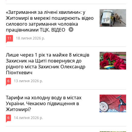
«Затримання за лічені хвилини»: у
Житомирі в мережі поширюють відео
силового затримання чоловіка
працівниками ТЦК. ВІДЕО
play_circle_filled
11
18 липня 2026 р.
Лише через 1 рік та майже 8 місяців
Захисник на Щиті повернувся до
рідного міста Захисник Олександр
Піонткевич
6
13 липня 2026 р.
Тарифи на холодну воду в містах
України. Чекаємо підвищення в
Житомирі?
6
14 липня 2026 р.