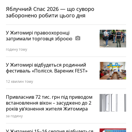
Яблучний Спас 2026 — що суворо
заборонено робити цього дня
У Житомирі правоохоронці
затримали торговця зброєю
photo_camera
годину тому
У Житомирі відбудеться родинний
фестиваль «Полісся. Вареник FEST»
12 хвилин тому
Привласнив 72 тис. грн під приводом
встановлення вікон – засуджено до 2
років ув’язнення жителя Житомира
за годину
У Житомирі 15–16 серпня відбудеться