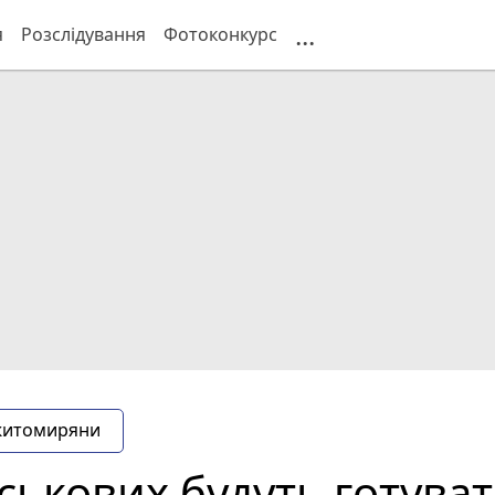
...
я
Розслідування
Фотоконкурс
житомиряни
йськових будуть готува