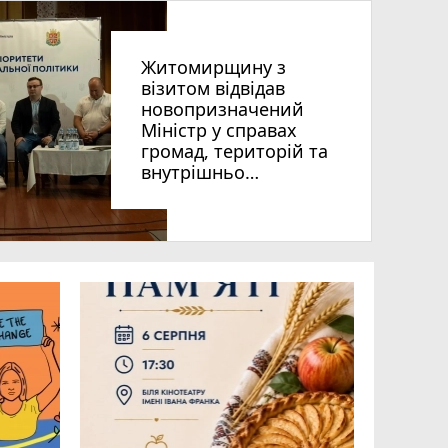
Житомирщину з
візитом відвідав
гуна»
новопризначений
Міністр у справах
громад, територій та
внутрішньо
переміщених осіб
України Віталій Безгін
photo_camera