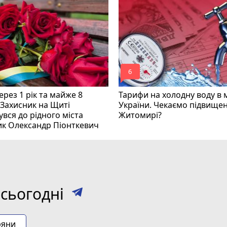
mode_comment
6
рез 1 рік та майже 8
Тарифи на холодну воду в 
 Захисник на Щиті
України. Чекаємо підвищен
вся до рідного міста
Житомирі?
ик Олександр Піонткевич
сьогодні
ряни