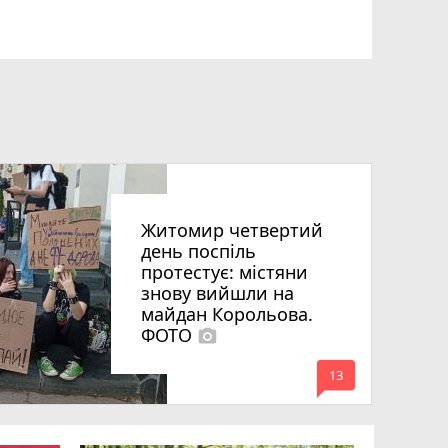
Житомир четвертий
день поспіль
протестує: містяни
знову вийшли на
майдан Корольова.
ФОТО
photo_camera
mode_comment
13