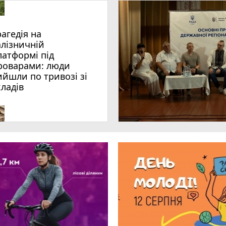
ад 1 млн е-Посвідчень у Дії
вний захід «Забіг Житомирщина»
рагедія на
15 одиниць нової спеціальної та службової техніки
алізничній
зобов’язав встановити межі ландшафтного заказника «Зелена ла
латформі під
роварами: люди
ийшли по тривозі зі
емця: травми отримали двоє людей
кладів
и один день - синоптик
рі пройде презентація книги-практикуму психолога