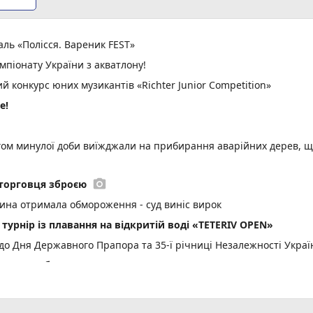
ль «Полісся. Вареник FEST»
мпіонату України з акватлону!
 конкурс юних музикантів «Richter Junior Competition»
е!
ом минулої доби виїжджали на прибирання аварійних дерев, 
photo_camera
торговця зброєю
тина отримала обмороження - суд виніс вирок
 турнір із плавання на відкритій воді «TETERIV OPEN»
до Дня Державного Прапора та 35-ї річниці Незалежності Украї
онено робити цього дня
6.08.2026 щодо російського вторгнення
не свято, прикмети і погода у Житомирі