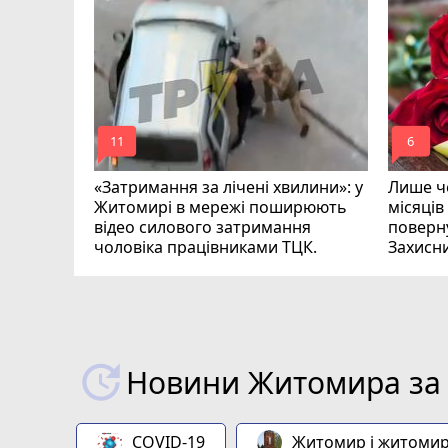
ий зник
и
mode_comment
mode_comment
11
6
«Затримання за лічені хвилини»: у
Лише че
Житомирі в мережі поширюють
місяців
відео силового затримання
поверну
чоловіка працівниками ТЦК.
Захисн
ВІДЕО
play_circle_filled
Новини Житомира за 
COVID-19
Житомир і житоми