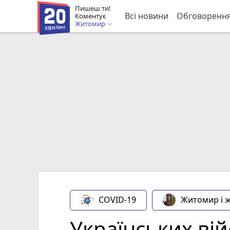
Пишеш ти!
Всі новини
Обговоренн
Коментує
Житомир
COVID-19
Житомир і 
Українських ві