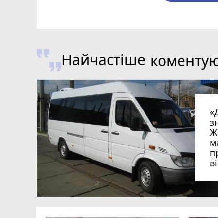
Найчастіше
коменту
«
з
Ж
м
п
в
в
в