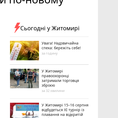
Сьогодні у Житомирі
Увага! Надзвичайна
спека: бережіть себе!
за годину
У Житомирі
правоохоронці
затримали торговця
зброєю
за 32 хвилини
У Житомирі 15–16 серпня
відбудеться XI турнір із
плавання на відкритій