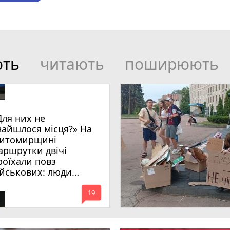
ють
читають
поширюють
Для них не
найшлося місця?» На
итомирщині
аршрутки двічі
роїхали повз
ійськових: люди
имагають покарати
mode_comment
инних
19