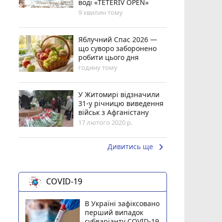
воді «TETERIV OPEN»
9 хвилин тому
Яблучний Спас 2026 —
що суворо заборонено
робити цього дня
годину тому
У Житомирі відзначили
31-у річницю виведення
військ з Афганістану
17 лютого 2020 р.
keyboard_arrow_right
Дивитись ще
COVID-19
В Україні зафіксовано
перший випадок
субваріанту COVID-19