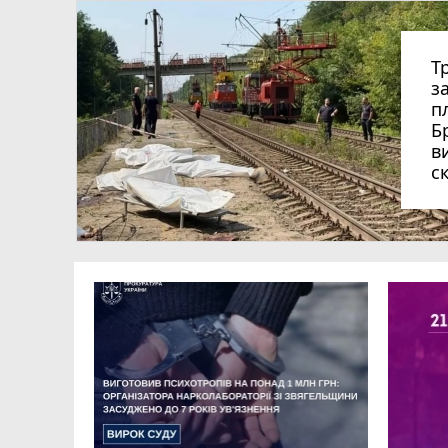
Ветерани й ветеранки вже сформували пон
17:54
У Житомирі 9 серпня відбудеться спорти
17:31
Т
Підрозділам ДСНС Житомирщини передали 
17:00
з
За позовом екологічної прокуратури суд 
16:39
п
Б
площею майже 100 га
в
ДТП у Пулинській громаді за участю іноз
16:28
с
Спека відступить: залишилося потерпіт
16:21
Як перетворити гнів на захист: у Житоми
16:00