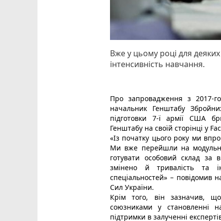
Вже у цьому році для деяких
інтенсивність навчання.
Про запровадження з 2017-го 
начальник Генштабу Збройни
підготовки 7-ї армії США бр
Генштабу на своїй сторінці у
Fa
«Із початку цього року ми впро
Ми вже перейшли на модульні 
готувати особовий склад за 
змінено й тривалість та інт
спеціальностей» – повідомив 
Сил України.
Крім того, він зазначив, щ
союзниками у становленні н
підтримки в залученні експертів