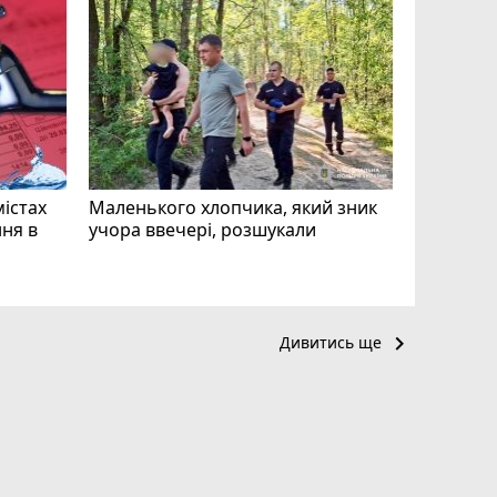
«Затриман
Житомир
відео си
чоловіка
ВІДЕО
play_circle_filled
mode_comment
11
містах
Маленького хлопчика, який зник
ня в
учора ввечері, розшукали
keyboard_arrow_right
Дивитись ще