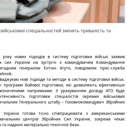
 військових спеціальностей змінять тривалість та
року нових підходів в систему підготовки війські заявив
х сил України на зустрічі з командувачем Командування
игадним генералом Ентоні Агуто, повідомляє прес-служба
cebook
.
ваджуємо нові підходи та методи в систему підготовки військ.
програми бойової підготовки, які дозволяють ефективніше
визначеними напрямками. З урахуванням досвіду АТО буде
енсивність підготовки спеціалістів окремих військових
начальник Генерального штабу – Головнокомандувач Збройних
о Україна готова тісно співпрацювати з американськими
авчальних центрів Збройних Сил України, зокрема чекає
 та наданні матеріально-технічної бази.