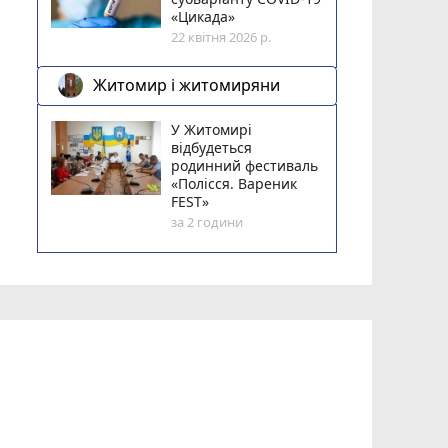
«Цикада»
22 квітня 2026 р.
Житомир і житомиряни
У Житомирі
відбудеться
родинний фестиваль
«Полісся. Вареник
FEST»
за 2 години