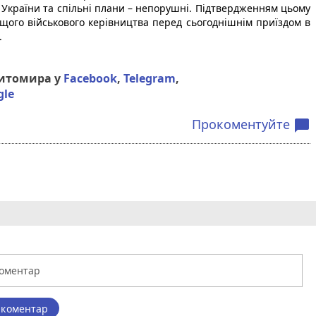
України та спільні плани – непорушні. Підтвердженням цьому
вищого військового керівництва перед сьогоднішнім приїздом в
.
Житомира у
Facebook
,
Telegram
,
gle
Прокоментуйте
chat_bubble
 коментар