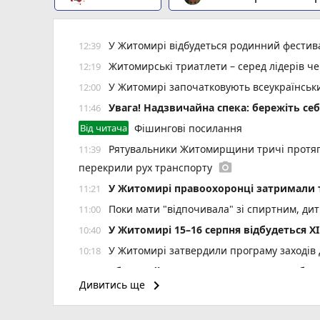
У Житомирі відбудеться родинний фестива
12:39
Житомирські триатлети – серед лідерів че
12:19
У Житомирі започатковують всеукраїнський
12:00
Увага! Надзвичайна спека: бережіть себ
11:46
Від читача
Фішингові посилання
Рятувальники Житомирщини тричі протяг
11:39
photo_camera
перекрили рух транспорту
У Житомирі правоохоронці затримали 
11:21
Поки мати "відпочивала" зі спиртним, ди
11:00
У Житомирі 15–16 серпня відбудеться XI
10:40
У Житомирі затвердили програму заходів 
10:18
Яблучний Спас 2026 — що суворо забор
10:00
keyboard_arrow_right
Дивитись ще
Оперативна інформація станом на 08:00 0
09:21
6 серпня: все про цей день, яке церков
09:00