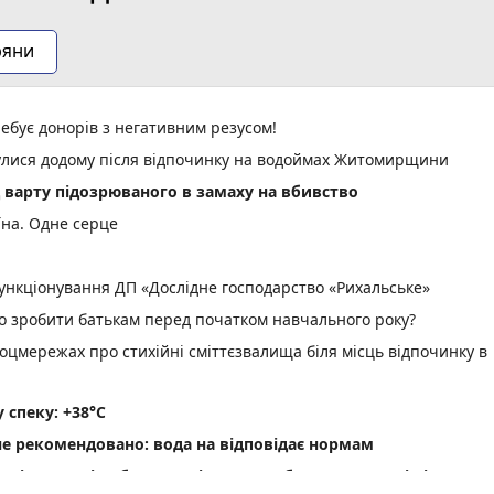
ряни
ебує донорів з негативним резусом!
нулися додому після відпочинку на водоймах Житомирщини
д варту підозрюваного в замаху на вбивство
їна. Одне серце
нкціонування ДП «Дослідне господарство «Рихальське»
но зробити батькам перед початком навчального року?
оцмережах про стихійні сміттєзвалища біля місць відпочинку в
спеку: +38°C
не рекомендовано: вода на відповідає нормам
ріг пам'яті» об' єднав рідних загиблих Захисників і Захис