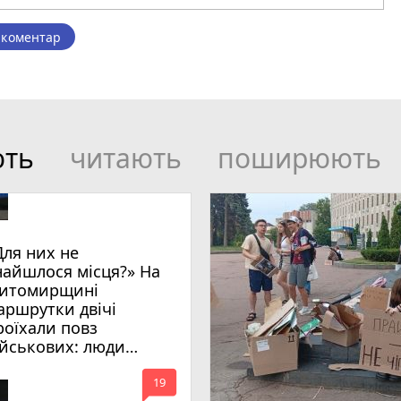
 коментар
ють
читають
поширюють
Для них не
найшлося місця?» На
итомирщині
аршрутки двічі
роїхали повз
ійськових: люди
имагають покарати
mode_comment
инних
19