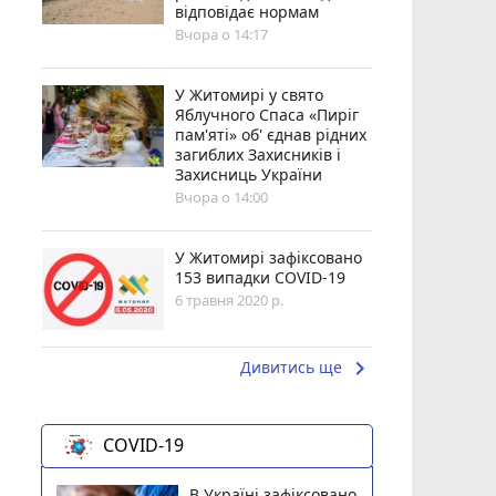
відповідає нормам
Вчора о 14:17
У Житомирі у свято
Яблучного Спаса «Пиріг
пам'яті» об' єднав рідних
загиблих Захисників і
Захисниць України
Вчора о 14:00
У Житомирі зафіксовано
153 випадки COVID-19
6 травня 2020 р.
keyboard_arrow_right
Дивитись ще
COVID-19
В Україні зафіксовано