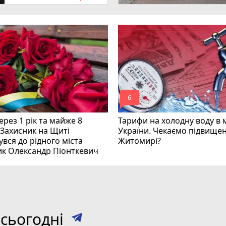
mode_comment
6
рез 1 рік та майже 8
Тарифи на холодну воду в 
 Захисник на Щиті
України. Чекаємо підвищен
вся до рідного міста
Житомирі?
ик Олександр Піонткевич
сьогодні