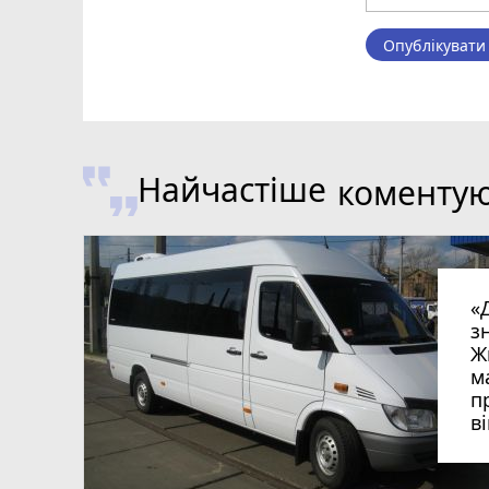
Опублікувати
Найчастіше
коменту
«
з
Ж
м
п
в
в
в