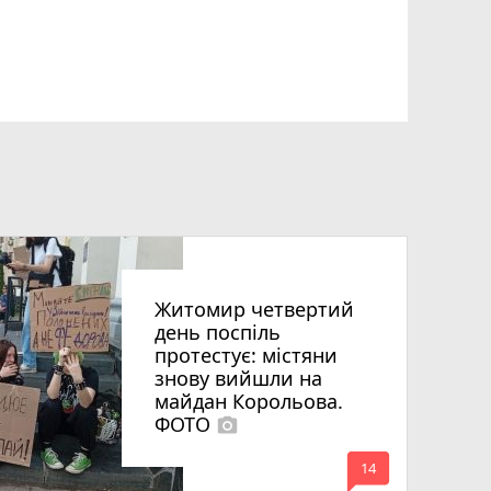
Житомир четвертий
день поспіль
протестує: містяни
знову вийшли на
майдан Корольова.
ФОТО
photo_camera
mode_comment
14