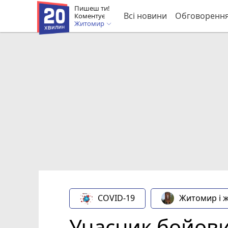
Пишеш ти!
Всі новини
Обговоренн
Коментує
Житомир
COVID-19
Житомир і 
Учасник бойови