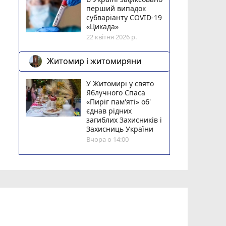
перший випадок
субваріанту COVID-19
«Цикада»
22 квітня 2026 р.
Житомир і житомиряни
У Житомирі у свято
Яблучного Спаса
«Пиріг пам'яті» об'
єднав рідних
загиблих Захисників і
Захисниць України
Вчора о 14:00