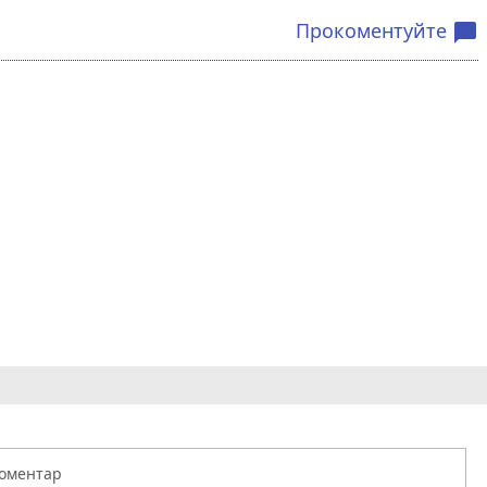
Прокоментуйте
chat_bubble