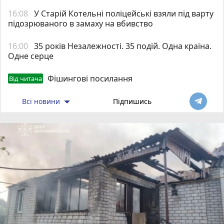
16:08
У Старій Котельні поліцейські взяли під варту
підозрюваного в замаху на вбивство
16:00
35 років Незалежності. 35 подій. Одна країна.
Одне серце
Фішингові посилання
Від читача
Всі новини
Підпишись