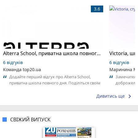
3.6
Alterra School, приватна школа повного дня
6 відгуків
6 відгуків
Команда top20.ua
Маринина М
Додайте перший відгук про Alterra School,
Замечатель
приватна школа повного дня. Поділіться своїм
доброжела
досвідом – що Вам сподобалось, а...
коллективо
keyboard_arrow_right
Дивитись ще
СВІЖИЙ ВИПУСК