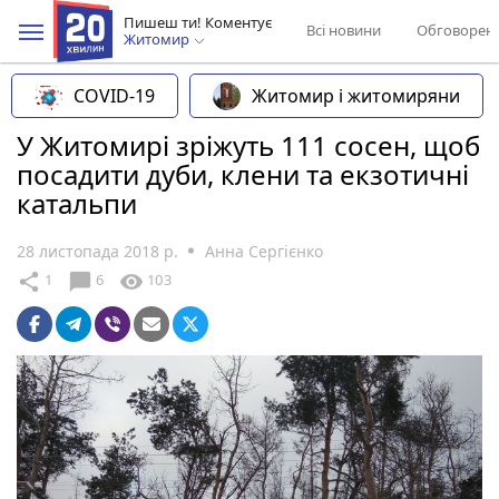
Пишеш ти! Коментує
Всі новини
Обговорен
Житомир
COVID-19
Житомир і житомиряни
У Житомирі зріжуть 111 сосен, щоб
посадити дуби, клени та екзотичні
катальпи
28 листопада 2018 р.
Анна Сергієнко
chat_bubble
share
visibility
1
6
103