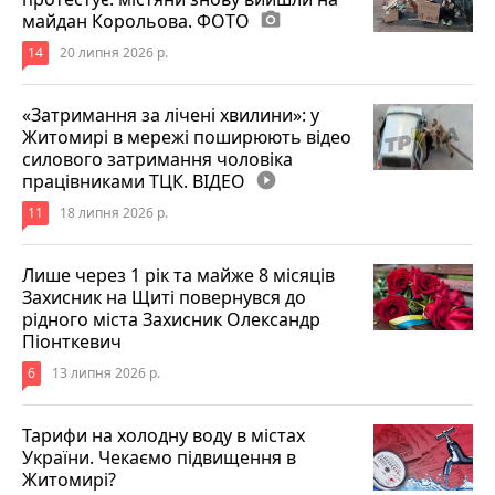
майдан Корольова. ФОТО
photo_camera
14
20 липня 2026 р.
«Затримання за лічені хвилини»: у
Житомирі в мережі поширюють відео
силового затримання чоловіка
працівниками ТЦК. ВІДЕО
play_circle_filled
11
18 липня 2026 р.
Лише через 1 рік та майже 8 місяців
Захисник на Щиті повернувся до
рідного міста Захисник Олександр
Піонткевич
6
13 липня 2026 р.
Тарифи на холодну воду в містах
України. Чекаємо підвищення в
Житомирі?