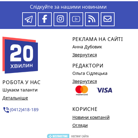
Слідкуйте за нашими новинами
РЕКЛАМА НА САЙТІ
Анна Дубовик
Звернутися
РЕДАКТОРИ
Ольга Сідлецька
Звернутися
РОБОТА У НАС
Шукаєм таланти
Детальніше
КОРИСНЕ
phone_in_talk
(0412)418-189
Новини компаній
Огляди