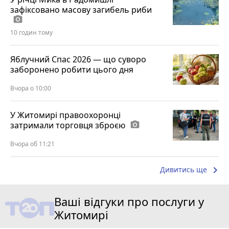
зафіксовано масову загибель риби
photo_camera
10 годин тому
Яблучний Спас 2026 — що суворо
заборонено робити цього дня
Вчора о 10:00
У Житомирі правоохоронці
затримали торговця зброєю
photo_camera
Вчора об 11:21
keyboard_arrow_right
Дивитись ще
Ваші відгуки про послуги у
Житомирі