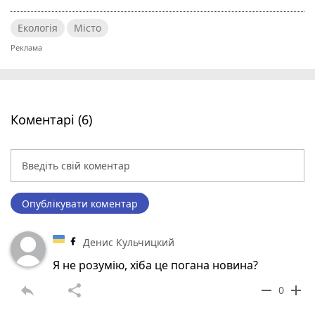
Екологія
Місто
Коментарі (6)
Опублікувати коментар
Денис Кульчицкий
Я не розумію, хіба це погана новина?
reply
share
remove
add
0