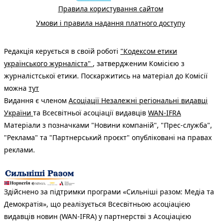
Правила користування сайтом
Умови і правила надання платного доступу
Редакція керується в своїй роботі
"Кодексом етики
українського журналіста"
, затвердженим Комісією з
журналістської етики. Поскаржитись на матеріал до Комісії
можна
тут
Видання є членом
Асоціації Незалежні регіональні видавці
України
та Всесвітньої асоціації видавців
WAN-IFRA
Матеріали з позначками "Новини компаній", "Прес-служба",
"Реклама" та "Партнерський проєкт" опубліковані на правах
реклами.
Здійснено за підтримки програми «Сильніші разом: Медіа та
Демократія», що реалізується Всесвітньою асоціацією
видавців новин (WAN-IFRA) у партнерстві з Асоціацією