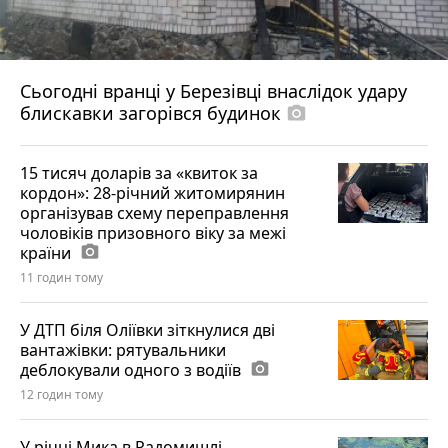
Сьогодні вранці у Березівці внаслідок удару
блискавки загорівся будинок
photo_camera
15 тисяч доларів за «квиток за
кордон»: 28-річний житомирянин
організував схему переправлення
чоловіків призовного віку за межі
країни
photo_camera
11 годин тому
У ДТП біля Оліївки зіткнулися дві
вантажівки: рятувальники
деблокували одного з водіїв
photo_camera
12 годин тому
У річці Мика в Радомишлі