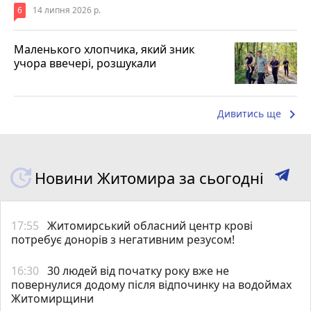
6
14 липня 2026 р.
Маленького хлопчика, який зник
учора ввечері, розшукали
keyboard_arrow_right
Дивитись ще
Новини Житомира за сьогодні
17:55
Житомирський обласний центр крові
потребує донорів з негативним резусом!
16:30
30 людей від початку року вже не
повернулися додому після відпочинку на водоймах
Житомирщини