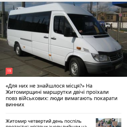
19
«Для них не знайшлося місця?» На
Житомирщині маршрутки двічі проїхали
17 липня 2026 р.
повз військових: люди вимагають покарати
винних
Житомир четвертий день поспіль
протестує: містяни знову вийшли на