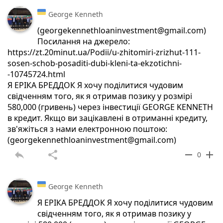
George Kenneth
(georgekennethloaninvestment@gmail.com)
Посилання на джерело:
https://zt.20minut.ua/Podii/u-zhitomiri-zrizhut-111-
sosen-schob-posaditi-dubi-kleni-ta-ekzotichni-
-10745724.html
Я ЕРІКА БРЕДДОК Я хочу поділитися чудовим
свідченням того, як я отримав позику у розмірі
580,000 (гривень) через інвестиції GEORGE KENNETH
в кредит. Якщо ви зацікавлені в отриманні кредиту,
зв'яжіться з нами електронною поштою:
(georgekennethloaninvestment@gmail.com)
reply
share
remove
add
0
George Kenneth
Я ЕРІКА БРЕДДОК Я хочу поділитися чудовим
свідченням того, як я отримав позику у