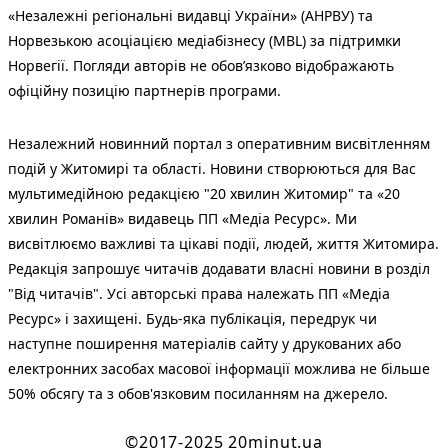
«Незалежні регіональні видавці України» (АНРВУ) та
Норвезькою асоціацією медіабізнесу (MBL) за підтримки
Норвегії. Погляди авторів не обов’язково відображають
офіційну позицію партнерів програми.
Незалежний новинний портал з оперативним висвітленням
подій у Житомирі та області. Новини створюються для Вас
мультимедійною редакцією "20 хвилин Житомир" та «20
хвилин Романів» видавець ПП «Медіа Ресурс». Ми
висвітлюємо важливі та цікаві події, людей, життя Житомира.
Редакція запрошує читачів додавати власні новини в розділ
"Від читачів". Усі авторські права належать ПП «Медіа
Ресурс» і захищені. Будь-яка публiкацiя, передрук чи
наступне поширення матеріалів сайту у друкованих або
електронних засобах масової інформації можлива не більше
50% обсягу та з обов'язковим посиланням на джерело.
©2017-2025 20minut.ua